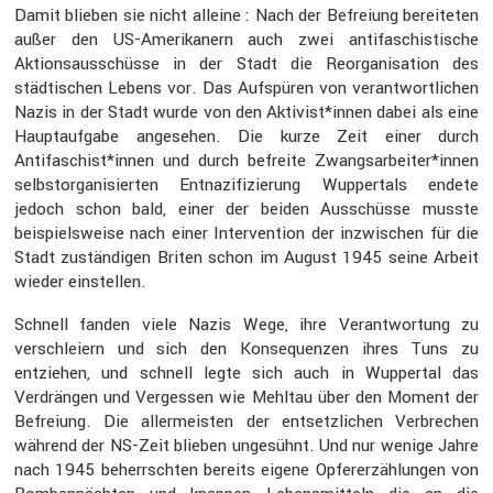
Damit blieben sie nicht alleine : Nach der Befreiung berei­teten
außer den US-Ameri­ka­nern auch zwei antifa­schis­ti­sche
Aktions­aus­schüsse in der Stadt die Reorga­ni­sa­tion des
städti­schen Lebens vor. Das Aufspüren von verant­wort­li­chen
Nazis in der Stadt wurde von den Aktivist*innen dabei als eine
Haupt­auf­gabe angesehen. Die kurze Zeit einer durch
Antifaschist*innen und durch befreite Zwangsarbeiter*innen
selbst­or­ga­ni­sierten Entna­zi­fi­zie­rung Wupper­tals endete
jedoch schon bald, einer der beiden Ausschüsse musste
beispiels­weise nach einer Inter­ven­tion der inzwi­schen für die
Stadt zustän­digen Briten schon im August 1945 seine Arbeit
wieder einstellen.
Schnell fanden viele Nazis Wege, ihre Verant­wor­tung zu
verschleiern und sich den Konse­quenzen ihres Tuns zu
entziehen, und schnell legte sich auch in Wuppertal das
Verdrängen und Vergessen wie Mehltau über den Moment der
Befreiung. Die aller­meisten der entsetz­li­chen Verbre­chen
während der NS-Zeit blieben ungesühnt. Und nur wenige Jahre
nach 1945 beherrschten bereits eigene Opfer­erzäh­lungen von