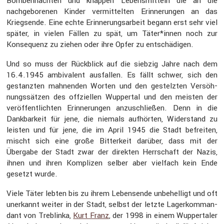
Bomben­nächten und knappen Lebens­mit­teln die an die
nachge­bo­renen Kinder vermit­telten Erinne­rungen an das
Kriegs­ende. Eine echte Erinne­rungs­ar­beit begann erst sehr viel
später, in vielen Fällen zu spät, um Täter*innen noch zur
Konse­quenz zu ziehen oder ihre Opfer zu entschä­digen.
Und so muss der Rückblick auf die siebzig Jahre nach dem
16.4.1945 ambiva­lent ausfallen. Es fällt schwer, sich den
gestanzten mahnenden Worten und den gestelzten Versöh­
nungs­sätzen des offzi­ellen Wuppertal und den meisten der
veröf­fent­lichten Erinne­rungen anzuschließen. Denn in die
Dankbar­keit für jene, die niemals aufhörten, Wider­stand zu
leisten und für jene, die im April 1945 die Stadt befreiten,
mischt sich eine große Bitter­keit darüber, dass mit der
Übergabe der Stadt zwar der direkten Herrschaft der Nazis,
ihnen und ihren Komplizen selber aber vielfach kein Ende
gesetzt wurde.
Viele Täter lebten bis zu ihrem Lebens­ende unbehel­ligt und oft
unerkannt weiter in der Stadt, selbst der letzte Lager­kom­man­
dant von Treblinka,
Kurt Franz
, der 1998 in einem Wupper­taler