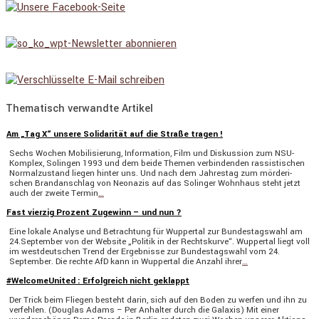
Thematisch verwandte Artikel
Am „Tag X“ unsere Solidarität auf die Straße tragen !
Sechs Wochen Mobili­sie­rung, Infor­ma­tion, Film und Diskus­sion zum NSU-
Komplex, Solingen 1993 und dem beide Themen verbin­denden rassis­ti­schen
Normal­zu­stand liegen hinter uns. Und nach dem Jahrestag zum mörde­ri­
schen Brand­an­schlag von Neonazis auf das Solinger Wohnhaus steht jetzt
auch der zweite Termin
…
Fast vierzig Prozent Zugewinn – und nun ?
Eine lokale Analyse und Betrach­tung für Wuppertal zur Bundes­tags­wahl am
24.September von der Website „Politik in der Rechts­kurve“. Wuppertal liegt voll
im westdeut­schen Trend der Ergeb­nisse zur Bundes­tags­wahl vom 24.
September. Die rechte AfD kann in Wuppertal die Anzahl ihrer
…
#WelcomeUnited : Erfolgreich nicht geklappt
Der Trick beim Fliegen besteht darin, sich auf den Boden zu werfen und ihn zu
verfehlen. (Douglas Adams – Per Anhalter durch die Galaxis) Mit einer