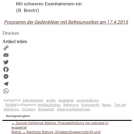
Mit schweren Eisen­häm­mern ein.
(B. Brecht)
Programm der Gedenk­feier mit Befrei­ungs­fest am 17.4.2015
Drucken
Artikel teilen
Copy
Link
Email
Twitter
Facebook
Messenger
Telegram
WhatsApp
Kategorien
dokumentiert
,
antifa
,
wuppertal
,
veranstaltung
,
flshbck
Schlagworte
Antifaschisten
,
Befreiung
,
Kriegsende
,
Nazis
,
Tag der
Befreiung
,
US-Army
,
Wuppertal
,
ZwangsarbeiterInnen
Beitragsnavigation
← Zurück
Vorheriger Beitrag:
Pressemitteilung von welcome to
wuppertal
Weiter →
Nächster Beitrag:
ShoppenStoppen-Info-VA und