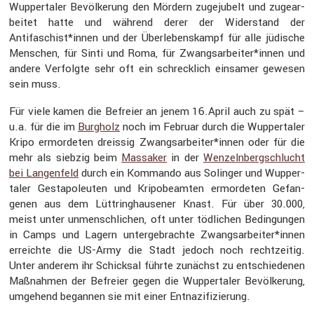
Wupper­taler Bevöl­ke­rung den Mördern zugeju­belt und zugear­
beitet hatte und während derer der Wider­stand der
Antifaschist*innen und der Überle­bens­kampf für alle jüdische
Menschen, für Sinti und Roma, für Zwangsarbeiter*innen und
andere Verfolgte sehr oft ein schreck­lich einsamer gewesen
sein muss.
Für viele kamen die Befreier an jenem 16.April auch zu spät –
u.a. für die im
Burgholz
noch im Februar durch die Wupper­taler
Kripo ermor­deten dreissig Zwangsarbeiter*innen oder für die
mehr als siebzig beim
Massaker
in der
Wenzeln­berg­schlucht
bei Langen­feld
durch ein Kommando aus Solinger und Wupper­
taler Gesta­po­le­uten und Kripo­be­amten ermor­deten Gefan­
genen aus dem Lüttring­hau­sener Knast. Für über 30.000,
meist unter unmensch­li­chen, oft unter tödli­chen Bedin­gungen
in Camps und Lagern unter­ge­brachte Zwangsarbeiter*innen
erreichte die US-Army die Stadt jedoch noch recht­zeitig.
Unter anderem ihr Schicksal führte zunächst zu entschie­denen
Maßnahmen der Befreier gegen die Wupper­taler Bevöl­ke­rung,
umgehend begannen sie mit einer Entna­zi­fi­zie­rung.