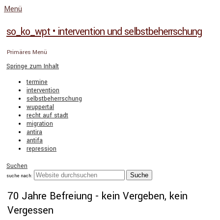
Menü
so_ko_wpt • intervention und selbstbeherrschung
Primäres Menü
Springe zum Inhalt
termine
intervention
selbstbeherrschung
wuppertal
recht auf stadt
migration
antira
antifa
repression
Suchen
suche nach:
70 Jahre Befreiung - kein Vergeben, kein
Vergessen