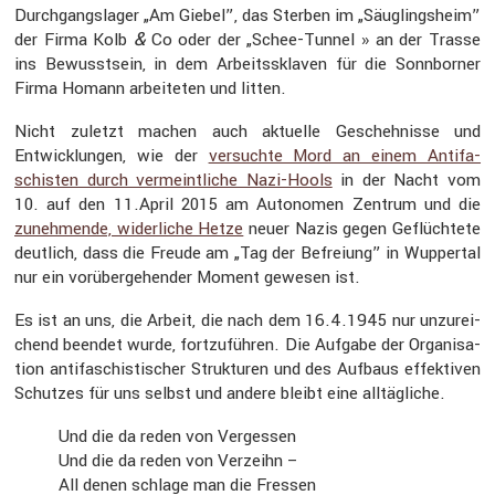
Durchgangslager „Am Giebel”, das Sterben im „Säuglings­heim”
&
der Firma Kolb
Co oder der „Schee-Tunnel » an der Trasse
ins Bewusst­sein, in dem Arbeits­sklaven für die Sonnborner
Firma Homann arbei­teten und litten.
Nicht zuletzt machen auch aktuelle Gescheh­nisse und
Entwick­lungen, wie der
versuchte Mord an einem Antifa­
schisten durch vermeint­liche Nazi-Hools
in der Nacht vom
10. auf den 11.April 2015 am Autonomen Zentrum und die
zuneh­mende, wider­liche Hetze
neuer Nazis gegen Geflüch­tete
deutlich, dass die Freude am „Tag der Befreiung” in Wuppertal
nur ein vorüber­ge­hender Moment gewesen ist.
Es ist an uns, die Arbeit, die nach dem 16.4.1945 nur unzurei­
chend beendet wurde, fortzu­führen. Die Aufgabe der Organi­sa­
tion antifa­schis­ti­scher Struk­turen und des Aufbaus effek­tiven
Schutzes für uns selbst und andere bleibt eine alltäg­liche.
Und die da reden von Vergessen
Und die da reden von Verzeihn –
All denen schlage man die Fressen