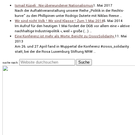
Ismail Küpeli : Nie überwundener Nationalismus
1. Mai 2017
Nach der Auftakt­ver­an­stal­tung unserer Reihe „Politik in der Rechts­
kurve” zu den Philli­pinen unter Rodrigo Duterte mit Niklas Reese …
Wir sind nicht Volk ! Wir sind Klasse ! Zum 1.Mai 2014
5. Mai 2014
Im Aufruf für den heutigen 1.Mai fordert der DGB vor allem eine « aktive
nachhal­tige Indus­trie­po­litik », weil « große (…) …
Eine Konferenz ist mehr als Worte. Bericht zu CrossSolidarity.
11. Mai
2013
Am 26. und 27.April fand in Wuppertal die Konferenz #cross_solidarity
statt, bei der die Rosa Luxemburg Stiftung NRW …
suche nach: