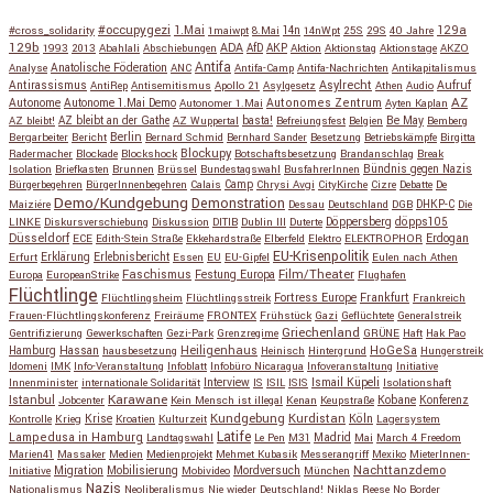
#occupygezi
1.Mai
129a
#cross_solidarity
1maiwpt
8.Mai
14n
14nWpt
25S
29S
40 Jahre
129b
ADA
1993
2013
Abahlali
Abschiebungen
AfD
AKP
Aktion
Aktionstag
Aktionstage
AKZO
Antifa
Anatolische Föderation
Analyse
ANC
Antifa-Camp
Antifa-Nachrichten
Antikapitalismus
Antirassismus
Asylrecht
Aufruf
AntiRep
Antisemitismus
Apollo 21
Asylgesetz
Athen
Audio
AZ
Autonome
Autonome 1.Mai Demo
Autonomes Zentrum
Autonomer 1.Mai
Ayten Kaplan
Be May
AZ bleibt!
AZ bleibt an der Gathe
AZ Wuppertal
basta!
Befreiungsfest
Belgien
Bemberg
Berlin
Bergarbeiter
Bericht
Bernard Schmid
Bernhard Sander
Besetzung
Betriebskämpfe
Birgitta
Blockupy
Radermacher
Blockade
Blockshock
Botschaftsbesetzung
Brandanschlag
Break
Isolation
Briefkasten
Brunnen
Brüssel
Bundestagswahl
BusfahrerInnen
Bündnis gegen Nazis
Bürgerbegehren
BürgerInnenbegehren
Calais
Camp
Chrysi Avgi
CityKirche
Cizre
Debatte
De
Demo/Kundgebung
Demonstration
Maiziére
Dessau
Deutschland
DGB
DHKP-C
Die
Döppersberg
döpps105
LINKE
Diskursverschiebung
Diskussion
DITIB
Dublin III
Duterte
Düsseldorf
Erdogan
ECE
Edith-Stein Straße
Ekkehardstraße
Elberfeld
Elektro
ELEKTROPHOR
EU-Krisenpolitik
Erfurt
Erklärung
Erlebnisbericht
Essen
EU
EU-Gipfel
Eulen nach Athen
Faschismus
Festung Europa
Film/Theater
Europa
EuropeanStrike
Flughafen
Flüchtlinge
Fortress Europe
Frankfurt
Flüchtlingsheim
Flüchtlingsstreik
Frankreich
Frauen-Flüchtlingskonferenz
Freiräume
FRONTEX
Frühstück
Gazi
Geflüchtete
Generalstreik
Griechenland
Gentrifizierung
Gewerkschaften
Gezi-Park
Grenzregime
GRÜNE
Haft
Hak Pao
Hassan
Heiligenhaus
HoGeSa
Hamburg
hausbesetzung
Heinisch
Hintergrund
Hungerstreik
Idomeni
IMK
Info-Veranstaltung
Infoblatt
Infobüro Nicaragua
Infoveranstaltung
Initiative
Interview
Ismail Küpeli
Innenminister
internationale Solidarität
IS
ISIL
ISIS
Isolationshaft
Karawane
Istanbul
Kobane
Jobcenter
Kein Mensch ist illegal
Kenan
Keupstraße
Konferenz
Kundgebung
Kurdistan
Krise
Köln
Kontrolle
Krieg
Kroatien
Kulturzeit
Lagersystem
Latife
Lampedusa in Hamburg
Madrid
Landtagswahl
Le Pen
M31
Mai
March 4 Freedom
Marien41
Massaker
Medien
Medienprojekt
Mehmet Kubasik
Messerangriff
Mexiko
MieterInnen-
Migration
Mobilisierung
Mordversuch
Nachttanzdemo
Initiative
Mobivideo
München
Nazis
Nationalismus
Neoliberalismus
Nie wieder Deutschland!
Niklas Reese
No Border