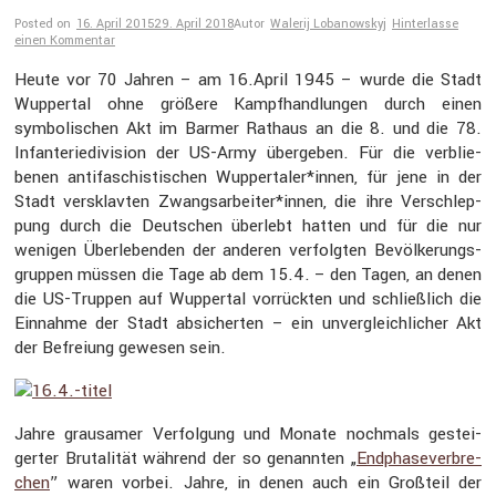
Posted on
16. April 2015
29. April 2018
Autor
Walerij Lobanowskyj
Hinterlasse
einen Kommentar
Heute vor 70 Jahren – am 16.April 1945 – wurde die Stadt
Wuppertal ohne größere Kampf­hand­lungen durch einen
symbo­li­schen Akt im Barmer Rathaus an die 8. und die 78.
Infan­te­rie­di­vi­sion der US-Army übergeben. Für die verblie­
benen antifa­schis­ti­schen Wuppertaler*innen, für jene in der
Stadt versklavten Zwangsarbeiter*innen, die ihre Verschlep­
pung durch die Deutschen überlebt hatten und für die nur
wenigen Überle­benden der anderen verfolgten Bevöl­ke­rungs­
gruppen müssen die Tage ab dem 15.4. – den Tagen, an denen
die US-Truppen auf Wuppertal vorrückten und schließ­lich die
Einnahme der Stadt absicherten – ein unver­gleich­li­cher Akt
der Befreiung gewesen sein.
Jahre grausamer Verfol­gung und Monate nochmals gestei­
gerter Bruta­lität während der so genannten „
Endpha­se­ver­bre­
chen
” waren vorbei. Jahre, in denen auch ein Großteil der