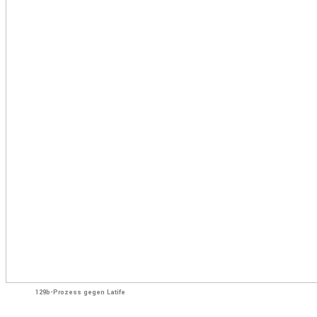
129b-Prozess gegen Latife