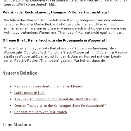
wunder­schönen Demo-Parade in Berlin endeten zwei Wochen unserer Aktions­
tage zu „We‘ll come United“. Mit
…
Politik in der Rechtskurve : „Thompson“-Konzert ist nicht egal
Nachdem das Konzert der umstrit­tenen Band „Thompson” um den natio­na­
lis­ti­schen Künstler Marko Perković statt­ge­funden hat, möchten wir noch
einmal erläu­tern, warum es unserer Meinung nach wichtig gewesen wäre, den
Auftritt zu verhin­dern. Warum ein „Thompson”-Konzert nicht egal ist In der
…
Offener Brief : Keine faschistische Propaganda in Wuppertal !
Offener Brief an die „perfekte Party-Location“ (Eigen­be­schrei­bung), den
Wupper­taler Club „Apollo 21“ und die Stadt Wuppertal : Im Club an der Kasino­
straße in Wuppertal-Elber­­feld ist für den 4. Juni ein Konzert mit dem kroati­
schen Fascho-Rocker „Thompson” geplant. Wir hoffen, dass der
…
Neueste Beiträge
Repressionsverschärfung auf allen Ebenen
Latife muss in Haft
Am „Tag X“ unsere Solidarität auf die Straße tragen !
Osman Taşköprü für die Kampagne „Kein Schlussstrich!“
Podcast mit Caro von NSU-watch
Time Machine