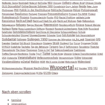
NSU
Oelberg
NoBorder Camp
Nordstadt
Notarzt
NoTroika
Occupy
offener Brief
Ohlauer Straße
OLG Düsseldorf
Pegida
Online-Dossier Solingen 1993
Osnabrück
Oury Jalloh
Peter Jung
Polizeigewalt
PKK
Politik in der Rechtskurve
Politische Prozesse
Polizei
Phillipinen
Populismus
Pressemitteilung
Polizeistaat
Portugal
Premiere
Primark
Pro NRW
Protest
Protestmarsch
Prozess
Prozessbericht
Punks
PYD
Racial Profiling
radikale Linke
Rassismus
Recht auf Stadt
Recht auf Stadt für alle
Recht auf Wohnen
Rede
Referendum
Repression
Refugees
Rojava
Refugeecamp
Regina Wamper
Residenzpflicht
Roland Meister
Roma
Rollback
Rosa Luxemburg Stiftung
Rostock
Rostock-Lichtenhagen
Rote Hilfe
Russland
Salafisten
Sammelabschiebung
Sant'Anna di Stazzema
Schauspielhaus
Schule
Schusterplatzfest
Shingal
ShoppenStoppen
Silvester
Sinti
Soli-Komitee
Soli-Veranstaltung
Solidarität
Solingen 1993
so_ko_wpt
Solingen
Spanien
SPD
Sommer der Migration
Streik
Spenden
Stadtrat
Stil-Bruch
Strasbourg
Strategie
Stuttgart
Sur
Suruç
Synagoge
Syrien
Tagung
SYRIZA
Südafrika
Tacheles
Tag der Befreiung
Tag X
Talflimmern
Tanzdemo
Thatcher
Thessaloniki
The Voice
Thompson
Time is Up!
Tod
Todesschwadrone
Traditionen
Türkei
Treffen/Tagung/Konferenz
Troika
Typ F
Türkei-Krieg
Ukraine
Urbane Transformation
Urteil
Veranstaltung
Verfassungsschutz
Video
USA
Ustascha
Versammlung
Vohwinkel
w2wtal
Vorabenddemo
Wahlen
Widerstand
WDR
We'll come United
Wehrmacht
Wuppertal
Wupper Nachrichten
YPG
Willkommenskultur
WZ
Yeziden
YPJ
§129b
Zeitzeugen
ZwangsarbeiterInnen
§129a
Ölberg
Copyright © 2026
so_ko_wpt • intervention und selbstbeherrschung
. Alle Rechte vorbehalten.
Catch Base nach
Catch Themes
Nach oben scrollen
termine
intervention