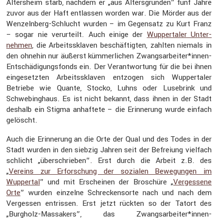
Alters­heim starb, nachdem er „aus Alters­gründen” fünf Jahre
zuvor aus der Haft entlassen worden war. Die Mörder aus der
Wenzeln­berg-Schlucht wurden – im Gegen­satz zu Kurt Franz
– sogar nie verur­teilt. Auch einige der
Wupper­taler Unter­
nehmen
, die Arbeits­sklaven beschäf­tigten, zahlten niemals in
den ohnehin nur äußerst kümmer­li­chen Zwangsarbeiter*innen-
Entschädigungsfonds ein. Der Verant­wor­tung für die bei ihnen
einge­setzten Arbeits­sklaven entzogen sich Wupper­taler
Betriebe wie Quante, Stocko, Luhns oder Lusebrink und
Schwe­bing­haus. Es ist nicht bekannt, dass ihnen in der Stadt
deshalb ein Stigma anhaf­tete – die Erinne­rung wurde einfach
gelöscht.
Auch die Erinne­rung an die Orte der Qual und des Todes in der
Stadt wurden in den siebzig Jahren seit der Befreiung vielfach
schlicht „überschrieben”. Erst durch die Arbeit z.B. des
„
Vereins zur Erfor­schung der sozialen Bewegungen im
Wuppertal
” und mit Erscheinen der Broschüre „
Verges­sene
Orte
” wurden einzelne Schre­cken­sorte nach und nach dem
Vergessen entrissen. Erst jetzt rückten so der Tatort des
„Burgholz-Massa­kers”, das Zwangsarbeiter*innen-