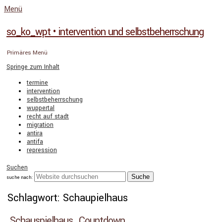
Menü
so_ko_wpt • intervention und selbstbeherrschung
Primäres Menü
Springe zum Inhalt
termine
intervention
selbstbeherrschung
wuppertal
recht auf stadt
migration
antira
antifa
repression
Suchen
suche nach:
Schlagwort: Schaupielhaus
Schauspielhaus…Countdown