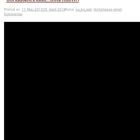
Posted on
11. Mai 2013
29. April 2018
Autor
so_ko_wpt
Hinterlasse einen
Kommentar