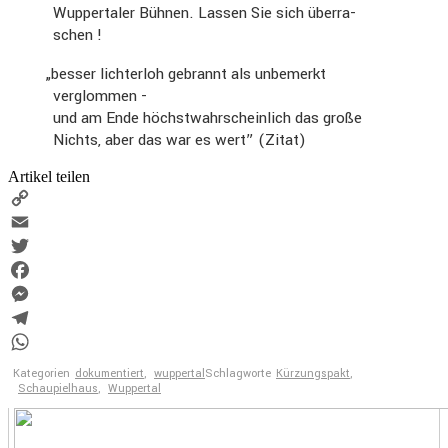
Wupper­taler Bühnen. Lassen Sie sich überra­
schen !
„
besser lichterloh gebrannt als unbemerkt
verglommen -
und am Ende höchst­wahr­schein­lich das große
Nichts, aber das war es wert” (Zitat)
Artikel teilen
Copy
Link
Email
Twitter
Facebook
Messenger
Telegram
WhatsApp
Kategorien
dokumentiert
,
wuppertal
Schlagworte
Kürzungspakt
,
Schaupielhaus
,
Wuppertal