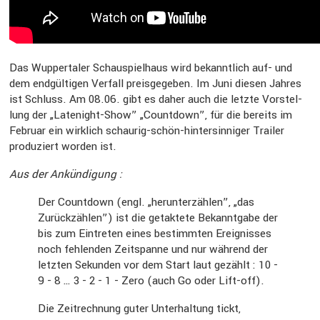
Das Wupper­taler Schau­spiel­haus wird bekannt­lich auf- und
dem endgül­tigen Verfall preis­ge­geben. Im Juni diesen Jahres
ist Schluss. Am 08.06. gibt es daher auch die letzte Vorstel­
lung der „Latenight-Show” „Count­down”, für die bereits im
Februar ein wirklich schaurig-schön-hinter­sin­niger Trailer
produ­ziert worden ist.
Aus der Ankün­di­gung :
Der Count­down (engl. „herun­ter­zählen”, „das
Zurück­zählen”) ist die getak­tete Bekannt­gabe der
bis zum Eintreten eines bestimmten Ereig­nisses
noch fehlenden Zeitspanne und nur während der
letzten Sekunden vor dem Start laut gezählt : 10 -
9 - 8 … 3 - 2 - 1 - Zero (auch Go oder Lift-off).
Die Zeitrech­nung guter Unter­hal­tung tickt,