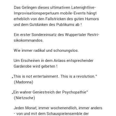
Das Gelingen dieses ultima­tiven Latenight­live-
Impro­vi­sa­ti­ons­per­pe­tuum mobile-Events hängt
erheb­lich von den Fallstri­cken des guten Humors
und dem Gutdünken des Publi­kums ab !
Ein erster Sonder­ein­satz des Wupper­taler Restri­
si­ko­kom­mandos.
Wie immer radikal und schonungslos.
Um Erscheinen in dem Anlass entspre­chender
Garde­robe wird gebeten !
„
This is not enter­tain­ment. This is a revolu­tion.”
(Madonna)
„
Ein wahrer Genie­streich der Psycho­pa­thie”
(Nietz­sche)
Jeden Monat, immer wochen­end­lich, immer anders
- von und mit dem Schau­spiel­ensemble der