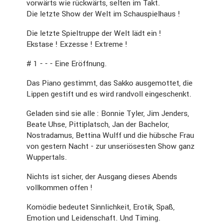
vorwärts wie rückwärts, selten im Takt.
Die letzte Show der Welt im Schau­spiel­haus !
Die letzte Spiel­truppe der Welt lädt ein !
Ekstase ! Exzesse ! Extreme !
# 1 - - - Eine Eröff­nung.
Das Piano gestimmt, das Sakko ausge­mottet, die
Lippen gestift und es wird randvoll einge­schenkt.
Geladen sind sie alle : Bonnie Tyler, Jim Jenders,
Beate Uhse, Pitti­platsch, Jan der Bachelor,
Nostradamus, Bettina Wulff und die hübsche Frau
von gestern Nacht - zur unseriö­sesten Show ganz
Wupper­tals.
Nichts ist sicher, der Ausgang dieses Abends
vollkommen offen !
Komödie bedeutet Sinnlich­keit, Erotik, Spaß,
Emotion und Leiden­schaft. Und Timing.