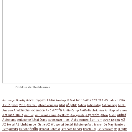
Politik in der Rechtskurve
#occupygezi
1.Mai
129a
#cross_solidarity
1maiwpt
8.Mai
14n
14nWpt
25S
29S
40 Jahre
129b
ADA
1993
2013
Abahlali
Abschiebungen
AfD
AKP
Aktion
Aktionstag
Aktionstage
AKZO
Antifa
Anatolische Föderation
Analyse
ANC
Antifa-Camp
Antifa-Nachrichten
Antikapitalismus
Antirassismus
Asylrecht
Aufruf
AntiRep
Antisemitismus
Apollo 21
Asylgesetz
Athen
Audio
AZ
Autonome
Autonome 1.Mai Demo
Autonomes Zentrum
Autonomer 1.Mai
Ayten Kaplan
Be May
AZ bleibt!
AZ bleibt an der Gathe
AZ Wuppertal
basta!
Befreiungsfest
Belgien
Bemberg
Berlin
Bergarbeiter
Bericht
Bernard Schmid
Bernhard Sander
Besetzung
Betriebskämpfe
Birgitta