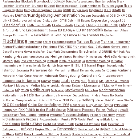
Blockupy
Radermacher
Blockade
Blockshock
Botschaftsbesetzung
Brandanschlag
Break
Isolation
Briefkasten
Brunnen
Brüssel
Bundestagswahl
BusfahrerInnen
Bündnis gegen Nazis
Bürgerbegehren
BürgerInnenbegehren
Calais
Camp
Chrysi Avgi
CityKirche
Cizre
Debatte
De
Demo/Kundgebung
Demonstration
Maiziére
Dessau
Deutschland
DGB
DHKP-C
Die
Döppersberg
döpps105
LINKE
Diskursverschiebung
Diskussion
DITIB
Dublin III
Duterte
Düsseldorf
Erdogan
ECE
Edith-Stein Straße
Ekkehardstraße
Elberfeld
Elektro
ELEKTROPHOR
EU-Krisenpolitik
Erfurt
Erklärung
Erlebnisbericht
Essen
EU
EU-Gipfel
Eulen nach Athen
Faschismus
Festung Europa
Film/Theater
Europa
EuropeanStrike
Flughafen
Flüchtlinge
Fortress Europe
Frankfurt
Flüchtlingsheim
Flüchtlingsstreik
Frankreich
Frauen-Flüchtlingskonferenz
Freiräume
FRONTEX
Frühstück
Gazi
Geflüchtete
Generalstreik
Griechenland
Gentrifizierung
Gewerkschaften
Gezi-Park
Grenzregime
GRÜNE
Haft
Hak Pao
Hassan
Heiligenhaus
HoGeSa
Hamburg
hausbesetzung
Heinisch
Hintergrund
Hungerstreik
Idomeni
IMK
Info-Veranstaltung
Infoblatt
Infobüro Nicaragua
Infoveranstaltung
Initiative
Interview
Ismail Küpeli
Innenminister
internationale Solidarität
IS
ISIL
ISIS
Isolationshaft
Karawane
Istanbul
Kobane
Jobcenter
Kein Mensch ist illegal
Kenan
Keupstraße
Konferenz
Kundgebung
Kurdistan
Krise
Köln
Kontrolle
Krieg
Kroatien
Kulturzeit
Lagersystem
Latife
Lampedusa in Hamburg
Madrid
Landtagswahl
Le Pen
M31
Mai
March 4 Freedom
Marien41
Massaker
Medien
Medienprojekt
Mehmet Kubasik
Messerangriff
Mexiko
MieterInnen-
Migration
Mobilisierung
Mordversuch
Nachttanzdemo
Initiative
Mobivideo
München
Nazis
Nationalismus
Neoliberalismus
Nie wieder Deutschland!
Niklas Reese
No Border
NSU
Oelberg
NoBorder Camp
Nordstadt
Notarzt
NoTroika
Occupy
offener Brief
Ohlauer Straße
OLG Düsseldorf
Pegida
Online-Dossier Solingen 1993
Osnabrück
Oury Jalloh
Peter Jung
Polizeigewalt
PKK
Politik in der Rechtskurve
Politische Prozesse
Polizei
Phillipinen
Populismus
Pressemitteilung
Polizeistaat
Portugal
Premiere
Primark
Pro NRW
Protest
Protestmarsch
Prozess
Prozessbericht
Punks
PYD
Racial Profiling
radikale Linke
Rassismus
Recht auf Stadt
Recht auf Stadt für alle
Recht auf Wohnen
Rede
Referendum
Repression
Refugees
Rojava
Refugeecamp
Regina Wamper
Residenzpflicht
Roland Meister
Roma
Rollback
Rosa Luxemburg Stiftung
Rostock
Rostock-Lichtenhagen
Rote Hilfe
Russland