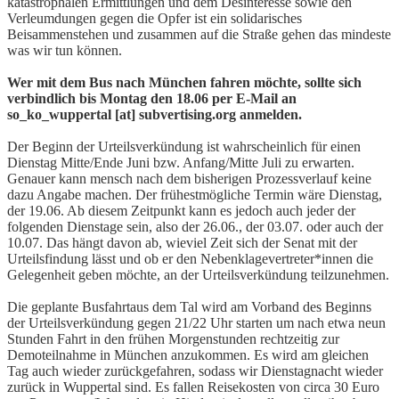
katastrophalen Ermittlungen und dem Desinteresse sowie den
Verleumdungen gegen die Opfer ist ein solidarisches
Beisammenstehen und zusammen auf die Straße gehen das mindeste
was wir tun können.
Wer mit dem Bus nach München fahren möchte, sollte sich
verbindlich bis Montag den 18.06 per E-Mail an
so_ko_wuppertal [at] subvertising.org anmelden.
Der Beginn der Urteilsverkündung ist wahrscheinlich für einen
Dienstag Mitte/Ende Juni bzw. Anfang/Mitte Juli zu erwarten.
Genauer kann mensch nach dem bisherigen Prozessverlauf keine
dazu Angabe machen. Der frühestmögliche Termin wäre Dienstag,
der 19.06. Ab diesem Zeitpunkt kann es jedoch auch jeder der
folgenden Dienstage sein, also der 26.06., der 03.07. oder auch der
10.07. Das hängt davon ab, wieviel Zeit sich der Senat mit der
Urteilsfindung lässt und ob er den Nebenklagevertreter*innen die
Gelegenheit geben möchte, an der Urteilsverkündung teilzunehmen.
Die geplante Busfahrtaus dem Tal wird am Vorband des Beginns
der Urteilsverkündung gegen 21/22 Uhr starten um nach etwa neun
Stunden Fahrt in den frühen Morgenstunden rechtzeitig zur
Demoteilnahme in München anzukommen. Es wird am gleichen
Tag auch wieder zurückgefahren, sodass wir Dienstagnacht wieder
zurück in Wuppertal sind. Es fallen Reisekosten von circa 30 Euro