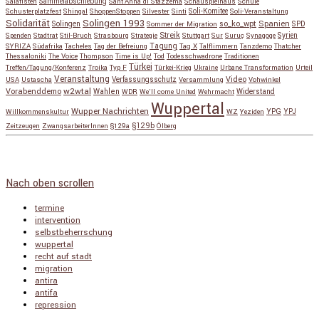
Salafisten
Sammelabschiebung
Sant'Anna di Stazzema
Schauspielhaus
Schule
Schusterplatzfest
Shingal
ShoppenStoppen
Silvester
Sinti
Soli-Komitee
Soli-Veranstaltung
Solidarität
Solingen 1993
so_ko_wpt
Solingen
Spanien
SPD
Sommer der Migration
Streik
Spenden
Stadtrat
Stil-Bruch
Strasbourg
Strategie
Stuttgart
Sur
Suruç
Synagoge
Syrien
Tagung
SYRIZA
Südafrika
Tacheles
Tag der Befreiung
Tag X
Talflimmern
Tanzdemo
Thatcher
Thessaloniki
The Voice
Thompson
Time is Up!
Tod
Todesschwadrone
Traditionen
Türkei
Treffen/Tagung/Konferenz
Troika
Typ F
Türkei-Krieg
Ukraine
Urbane Transformation
Urteil
Veranstaltung
Verfassungsschutz
Video
USA
Ustascha
Versammlung
Vohwinkel
w2wtal
Vorabenddemo
Wahlen
Widerstand
WDR
We'll come United
Wehrmacht
Wuppertal
Wupper Nachrichten
YPG
Willkommenskultur
WZ
Yeziden
YPJ
§129b
Zeitzeugen
ZwangsarbeiterInnen
§129a
Ölberg
Copyright © 2026
so_ko_wpt • intervention und selbstbeherrschung
. Alle Rechte vorbehalten.
Catch Base nach
Catch Themes
Nach oben scrollen
termine
intervention
selbstbeherrschung
wuppertal
recht auf stadt
migration
antira
antifa
repression