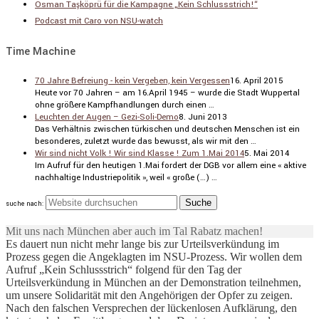
Osman Taşköprü für die Kampagne „Kein Schlussstrich!“
Podcast mit Caro von NSU-watch
Time Machine
70 Jahre Befreiung - kein Vergeben, kein Vergessen
16. April 2015
Heute vor 70 Jahren – am 16.April 1945 – wurde die Stadt Wuppertal
ohne größere Kampf­hand­lungen durch einen …
Leuchten der Augen – Gezi-Soli-Demo
8. Juni 2013
Das Verhältnis zwischen türki­schen und deutschen Menschen ist ein
beson­deres, zuletzt wurde das bewusst, als wir mit den …
Wir sind nicht Volk ! Wir sind Klasse ! Zum 1.Mai 2014
5. Mai 2014
Im Aufruf für den heutigen 1.Mai fordert der DGB vor allem eine « aktive
nachhal­tige Indus­trie­po­litik », weil « große (…) …
suche nach:
Mit uns nach München aber auch im Tal Rabatz machen!
Es dauert nun nicht mehr lange bis zur Urteilsverkündung im
Prozess gegen die Angeklagten im NSU-Prozess. Wir wollen dem
Aufruf „Kein Schlussstrich“ folgend für den Tag der
Urteilsverkündung in München an der Demonstration teilnehmen,
um unsere Solidarität mit den Angehörigen der Opfer zu zeigen.
Nach den falschen Versprechen der lückenlosen Aufklärung, den