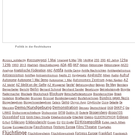
Politik in der Rechtskurve
#occupygezi
1.Mai
129a
#cross_solidarity
1maiwpt
8.Mai
14n
14nWpt
25S
29S
40 Jahre
129b
ADA
1993
2013
Abahlali
Abschiebungen
AfD
AKP
Aktion
Aktionstag
Aktionstage
AKZO
Antifa
Anatolische Föderation
Analyse
ANC
Antifa-Camp
Antifa-Nachrichten
Antikapitalismus
Antirassismus
Asylrecht
Aufruf
AntiRep
Antisemitismus
Apollo 21
Asylgesetz
Athen
Audio
AZ
Autonome
Autonome 1.Mai Demo
Autonomes Zentrum
Autonomer 1.Mai
Ayten Kaplan
Be May
AZ bleibt!
AZ bleibt an der Gathe
AZ Wuppertal
basta!
Befreiungsfest
Belgien
Bemberg
Berlin
Bergarbeiter
Bericht
Bernard Schmid
Bernhard Sander
Besetzung
Betriebskämpfe
Birgitta
Blockupy
Radermacher
Blockade
Blockshock
Botschaftsbesetzung
Brandanschlag
Break
Isolation
Briefkasten
Brunnen
Brüssel
Bundestagswahl
BusfahrerInnen
Bündnis gegen Nazis
Bürgerbegehren
BürgerInnenbegehren
Calais
Camp
Chrysi Avgi
CityKirche
Cizre
Debatte
De
Demo/Kundgebung
Demonstration
Maiziére
Dessau
Deutschland
DGB
DHKP-C
Die
Döppersberg
döpps105
LINKE
Diskursverschiebung
Diskussion
DITIB
Dublin III
Duterte
Düsseldorf
Erdogan
ECE
Edith-Stein Straße
Ekkehardstraße
Elberfeld
Elektro
ELEKTROPHOR
EU-Krisenpolitik
Erfurt
Erklärung
Erlebnisbericht
Essen
EU
EU-Gipfel
Eulen nach Athen
Faschismus
Festung Europa
Film/Theater
Europa
EuropeanStrike
Flughafen
Flüchtlinge
Fortress Europe
Frankfurt
Flüchtlingsheim
Flüchtlingsstreik
Frankreich