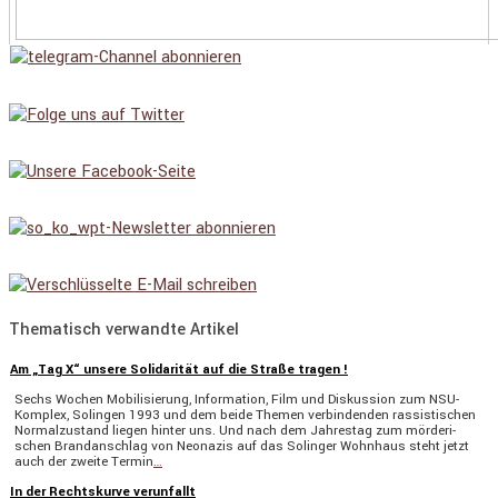
Thematisch verwandte Artikel
Am „Tag X“ unsere Solidarität auf die Straße tragen !
Sechs Wochen Mobili­sie­rung, Infor­ma­tion, Film und Diskus­sion zum NSU-
Komplex, Solingen 1993 und dem beide Themen verbin­denden rassis­ti­schen
Normal­zu­stand liegen hinter uns. Und nach dem Jahrestag zum mörde­ri­
schen Brand­an­schlag von Neonazis auf das Solinger Wohnhaus steht jetzt
auch der zweite Termin
…
In der Rechtskurve verunfallt