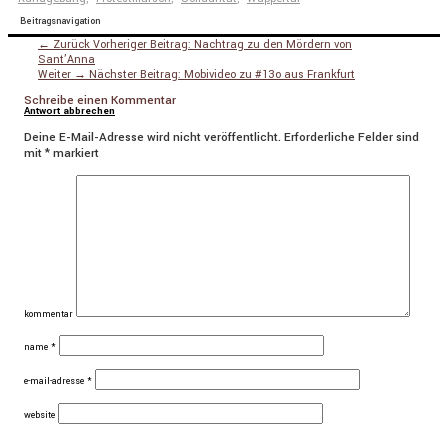
Beitragsnavigation
← Zurück
Vorheriger Beitrag:
Nachtrag zu den Mördern von
Sant’Anna
Weiter →
Nächster Beitrag:
Mobivideo zu #13o aus Frankfurt
Schreibe einen Kommentar
Antwort abbrechen
Deine E-Mail-Adresse wird nicht veröffentlicht.
Erforderliche Felder sind
mit
*
markiert
kommentar
name
*
e-mail-adresse
*
website