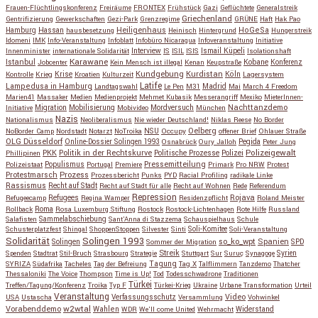
Frauen-Flüchtlingskonferenz
Freiräume
FRONTEX
Frühstück
Gazi
Geflüchtete
Generalstreik
Griechenland
Gentrifizierung
Gewerkschaften
Gezi-Park
Grenzregime
GRÜNE
Haft
Hak Pao
Hassan
Heiligenhaus
HoGeSa
Hamburg
hausbesetzung
Heinisch
Hintergrund
Hungerstreik
Idomeni
IMK
Info-Veranstaltung
Infoblatt
Infobüro Nicaragua
Infoveranstaltung
Initiative
Interview
Ismail Küpeli
Innenminister
internationale Solidarität
IS
ISIL
ISIS
Isolationshaft
Karawane
Istanbul
Kobane
Jobcenter
Kein Mensch ist illegal
Kenan
Keupstraße
Konferenz
Kundgebung
Kurdistan
Krise
Köln
Kontrolle
Krieg
Kroatien
Kulturzeit
Lagersystem
Latife
Lampedusa in Hamburg
Madrid
Landtagswahl
Le Pen
M31
Mai
March 4 Freedom
Marien41
Massaker
Medien
Medienprojekt
Mehmet Kubasik
Messerangriff
Mexiko
MieterInnen-
Migration
Mobilisierung
Mordversuch
Nachttanzdemo
Initiative
Mobivideo
München
Nazis
Nationalismus
Neoliberalismus
Nie wieder Deutschland!
Niklas Reese
No Border
NSU
Oelberg
NoBorder Camp
Nordstadt
Notarzt
NoTroika
Occupy
offener Brief
Ohlauer Straße
OLG Düsseldorf
Pegida
Online-Dossier Solingen 1993
Osnabrück
Oury Jalloh
Peter Jung
Polizeigewalt
PKK
Politik in der Rechtskurve
Politische Prozesse
Polizei
Phillipinen
Populismus
Pressemitteilung
Polizeistaat
Portugal
Premiere
Primark
Pro NRW
Protest
Protestmarsch
Prozess
Prozessbericht
Punks
PYD
Racial Profiling
radikale Linke
Rassismus
Recht auf Stadt
Recht auf Stadt für alle
Recht auf Wohnen
Rede
Referendum
Repression
Refugees
Rojava
Refugeecamp
Regina Wamper
Residenzpflicht
Roland Meister
Roma
Rollback
Rosa Luxemburg Stiftung
Rostock
Rostock-Lichtenhagen
Rote Hilfe
Russland
Salafisten
Sammelabschiebung
Sant'Anna di Stazzema
Schauspielhaus
Schule
Schusterplatzfest
Shingal
ShoppenStoppen
Silvester
Sinti
Soli-Komitee
Soli-Veranstaltung
Solidarität
Solingen 1993
so_ko_wpt
Solingen
Spanien
SPD
Sommer der Migration
Streik
Spenden
Stadtrat
Stil-Bruch
Strasbourg
Strategie
Stuttgart
Sur
Suruç
Synagoge
Syrien
Tagung
SYRIZA
Südafrika
Tacheles
Tag der Befreiung
Tag X
Talflimmern
Tanzdemo
Thatcher
Thessaloniki
The Voice
Thompson
Time is Up!
Tod
Todesschwadrone
Traditionen
Türkei
Treffen/Tagung/Konferenz
Troika
Typ F
Türkei-Krieg
Ukraine
Urbane Transformation
Urteil
Veranstaltung
Verfassungsschutz
Video
USA
Ustascha
Versammlung
Vohwinkel
w2wtal
Vorabenddemo
Wahlen
Widerstand
WDR
We'll come United
Wehrmacht