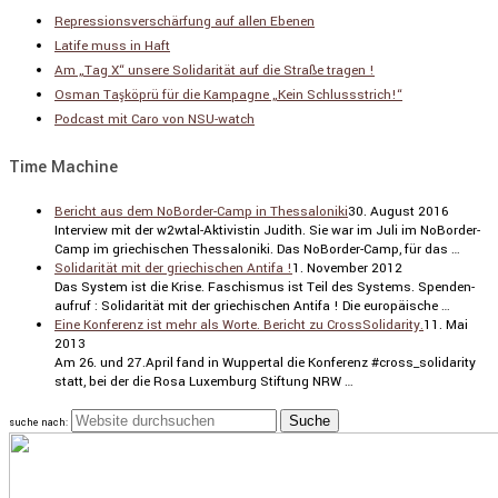
Repressionsverschärfung auf allen Ebenen
Latife muss in Haft
Am „Tag X“ unsere Solidarität auf die Straße tragen !
Osman Taşköprü für die Kampagne „Kein Schlussstrich!“
Podcast mit Caro von NSU-watch
Time Machine
Bericht aus dem NoBorder-Camp in Thessaloniki
30. August 2016
Inter­view mit der w2wtal-Aktivistin Judith. Sie war im Juli im NoBorder-
Camp im griechi­schen Thessa­lo­niki. Das NoBorder-Camp, für das …
Solidarität mit der griechischen Antifa !
1. November 2012
Das System ist die Krise. Faschismus ist Teil des Systems. Spenden­
aufruf : Solida­rität mit der griechi­schen Antifa ! Die europäi­sche …
Eine Konferenz ist mehr als Worte. Bericht zu CrossSolidarity.
11. Mai
2013
Am 26. und 27.April fand in Wuppertal die Konferenz #cross_solidarity
statt, bei der die Rosa Luxemburg Stiftung NRW …
suche nach: