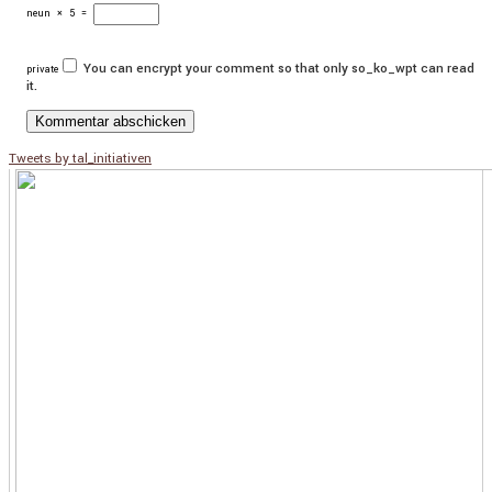
neun
×
5
=
You can encrypt your comment so that only so_ko_wpt can read
private
it.
Tweets by tal_initiativen