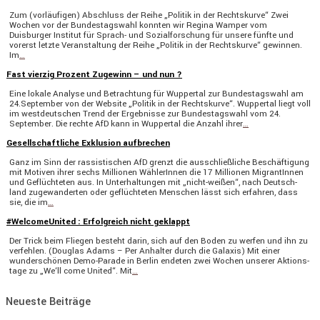
Zum (vorläu­figen) Abschluss der Reihe „Politik in der Rechts­kurve“ Zwei
Wochen vor der Bundes­tags­wahl konnten wir Regina Wamper vom
Duisburger Institut für Sprach- und Sozial­for­schung für unsere fünfte und
vorerst letzte Veran­stal­tung der Reihe „Politik in der Rechts­kurve“ gewinnen.
Im
…
Fast vierzig Prozent Zugewinn – und nun ?
Eine lokale Analyse und Betrach­tung für Wuppertal zur Bundes­tags­wahl am
24.September von der Website „Politik in der Rechts­kurve“. Wuppertal liegt voll
im westdeut­schen Trend der Ergeb­nisse zur Bundes­tags­wahl vom 24.
September. Die rechte AfD kann in Wuppertal die Anzahl ihrer
…
Gesellschaftliche Exklusion aufbrechen
Ganz im Sinn der rassis­ti­schen AfD grenzt die ausschließ­liche Beschäf­ti­gung
mit Motiven ihrer sechs Millionen Wähle­rInnen die 17 Millionen Migran­tInnen
und Geflüch­teten aus. In Unter­hal­tungen mit „nicht-weißen“, nach Deutsch­
land zugewan­derten oder geflüch­teten Menschen lässt sich erfahren, dass
sie, die im
…
#WelcomeUnited : Erfolgreich nicht geklappt
Der Trick beim Fliegen besteht darin, sich auf den Boden zu werfen und ihn zu
verfehlen. (Douglas Adams – Per Anhalter durch die Galaxis) Mit einer
wunder­schönen Demo-Parade in Berlin endeten zwei Wochen unserer Aktions­
tage zu „We‘ll come United“. Mit
…
Neueste Beiträge