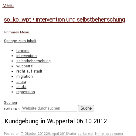
Menü
so_ko_wpt • intervention und selbstbeherrschung
Primäres Menü
Springe zum Inhalt
termine
intervention
selbstbeherrschung
wuppertal
recht auf stadt
migration
antira
antifa
repression
Suchen
suche nach:
Kundgebung in Wuppertal 06.10.2012
Posted on
7. Oktober 2012
29. April 2018
Autor
so_ko_wpt
Hinterlasse einen