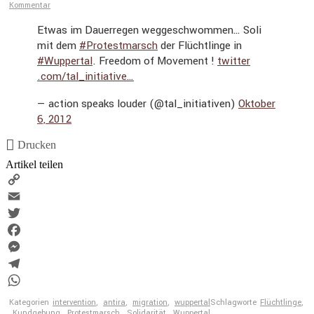
Kommentar
Etwas im Dauer­regen wegge­schwommen… Soli
mit dem
#Protest­marsch
der Flücht­linge in
#Wuppertal
. Freedom of Movement !
twitter​
.com/​t​a​l​_​i​n​i​t​i​a​t​ive…
— action speaks louder (@tal_initiativen)
Oktober
6, 2012
Drucken
Artikel teilen
Copy
Link
Email
Twitter
Facebook
Messenger
Telegram
WhatsApp
Kategorien
intervention
,
antira
,
migration
,
wuppertal
Schlagworte
Flüchtlinge
,
Kundgebung
,
Protestmarsch
,
Solidarität
,
Wuppertal