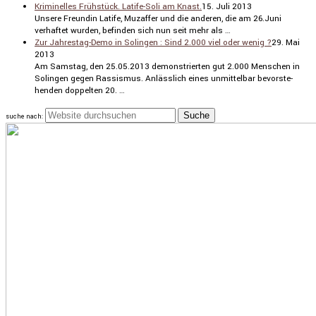
Kriminelles Frühstück. Latife-Soli am Knast.
15. Juli 2013
Unsere Freundin Latife, Muzaffer und die anderen, die am 26.Juni
verhaftet wurden, befinden sich nun seit mehr als …
Zur Jahrestag-Demo in Solingen : Sind 2.000 viel oder wenig ?
29. Mai
2013
Am Samstag, den 25.05.2013 demons­trierten gut 2.000 Menschen in
Solingen gegen Rassismus. Anläss­lich eines unmit­telbar bevor­ste­
henden doppelten 20. …
suche nach: