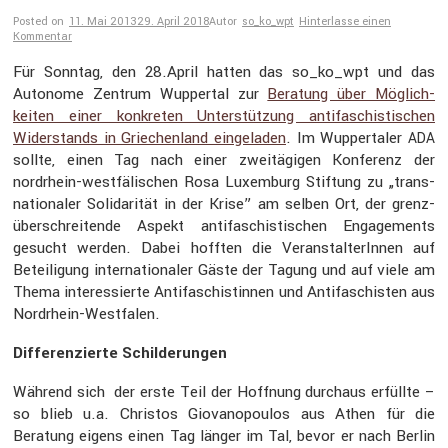
Posted on
11. Mai 2013
29. April 2018
Autor
so_ko_wpt
Hinterlasse einen
Kommentar
Für Sonntag, den 28.April hatten das so_ko_wpt und das
Autonome Zentrum Wuppertal zur
Beratung über Möglich­
keiten einer konkreten Unter­stüt­zung antifa­schis­ti­schen
Wider­stands in Griechen­land einge­laden
. Im Wupper­taler
ADA
sollte, einen Tag nach einer zweitä­gigen Konfe­renz der
nordrhein-westfä­li­schen Rosa Luxem­burg Stiftung zu „trans­
na­tio­naler Solida­rität in der Krise” am selben Ort, der grenz­
über­schrei­tende Aspekt antifa­schis­ti­schen Engage­ments
gesucht werden. Dabei hofften die Veran­stal­te­rInnen auf
Betei­li­gung inter­na­tio­naler Gäste der Tagung und auf viele am
Thema inter­es­sierte Antifa­schis­tinnen und Antifa­schisten aus
Nordrhein-Westfalen.
Diffe­ren­zierte Schil­de­rungen
Während sich der erste Teil der Hoffnung durchaus erfüllte –
so blieb u.a. Christos Giova­no­poulos aus Athen für die
Beratung eigens einen Tag länger im Tal, bevor er nach Berlin