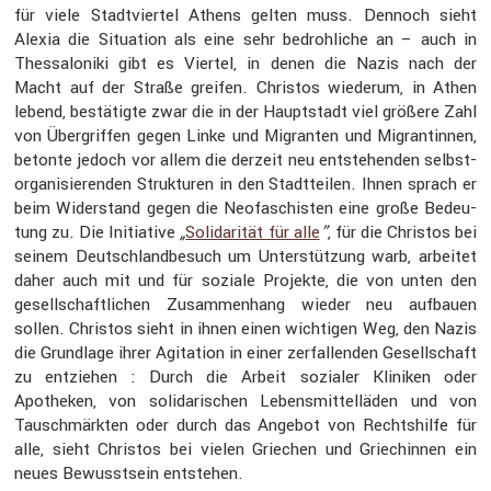
für viele Stadt­viertel Athens gelten muss. Dennoch sieht
Alexia die Situa­tion als eine sehr bedroh­liche an – auch in
Thessa­lo­niki gibt es Viertel, in denen die Nazis nach der
Macht auf der Straße greifen. Christos wiederum, in Athen
lebend, bestä­tigte zwar die in der Haupt­stadt viel größere Zahl
von Übergriffen gegen Linke und Migranten und Migran­tinnen,
betonte jedoch vor allem die derzeit neu entste­henden selbst­
or­ga­ni­sie­renden Struk­turen in den Stadt­teilen. Ihnen sprach er
beim Wider­stand gegen die Neofa­schisten eine große Bedeu­
tung zu. Die Initia­tive
„
Solida­rität für alle
”
, für die Christos bei
seinem Deutsch­land­be­such um Unter­stüt­zung warb, arbeitet
daher auch mit und für soziale Projekte, die von unten den
gesell­schaft­li­chen Zusam­men­hang wieder neu aufbauen
sollen. Christos sieht in ihnen einen wichtigen Weg, den Nazis
die Grund­lage ihrer Agita­tion in einer zerfal­lenden Gesell­schaft
zu entziehen : Durch die Arbeit sozialer Kliniken oder
Apotheken, von solida­ri­schen Lebens­mit­tel­läden und von
Tausch­märkten oder durch das Angebot von Rechts­hilfe für
alle, sieht Christos bei vielen Griechen und Griechinnen ein
neues Bewusst­sein entstehen.