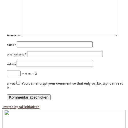
kommentar
name
*
e-mail-adresse
*
website
−
eins
=
2
You can encrypt your comment so that only so_ko_wpt can read
private
it.
Tweets by tal_initiativen