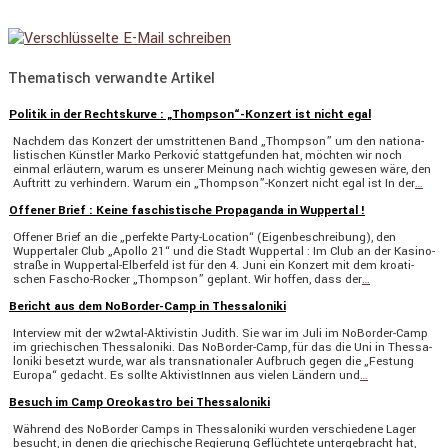
Thematisch verwandte Artikel
Politik in der Rechtskurve : „Thompson“-Konzert ist nicht egal
Nachdem das Konzert der umstrit­tenen Band „Thompson” um den natio­na­
lis­ti­schen Künstler Marko Perković statt­ge­funden hat, möchten wir noch
einmal erläu­tern, warum es unserer Meinung nach wichtig gewesen wäre, den
Auftritt zu verhin­dern. Warum ein „Thompson”-Konzert nicht egal ist In der
…
Offener Brief : Keine faschistische Propaganda in Wuppertal !
Offener Brief an die „perfekte Party-Location“ (Eigen­be­schrei­bung), den
Wupper­taler Club „Apollo 21“ und die Stadt Wuppertal : Im Club an der Kasino­
straße in Wuppertal-Elber­­feld ist für den 4. Juni ein Konzert mit dem kroati­
schen Fascho-Rocker „Thompson” geplant. Wir hoffen, dass der
…
Bericht aus dem NoBorder-Camp in Thessaloniki
Inter­view mit der w2wtal-Aktivistin Judith. Sie war im Juli im NoBorder-Camp
im griechi­schen Thessa­lo­niki. Das NoBorder-Camp, für das die Uni in Thessa­
lo­niki besetzt wurde, war als trans­na­tio­naler Aufbruch gegen die „Festung
Europa“ gedacht. Es sollte Aktivis­tInnen aus vielen Ländern und
…
Besuch im Camp Oreokastro bei Thessaloniki
Während des NoBorder Camps in Thessa­lo­niki wurden verschie­dene Lager
besucht, in denen die griechi­sche Regie­rung Geflüch­tete unter­ge­bracht hat,