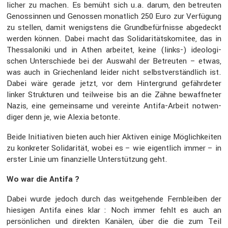
li­cher zu machen. Es bemüht sich u.a. darum, den betreuten
Genos­sinnen und Genossen monat­lich 250 Euro zur Verfü­gung
zu stellen, damit wenigs­tens die Grund­be­fürf­nisse abgedeckt
werden können. Dabei macht das Solida­ri­täts­ko­mitee, das in
Thessa­lo­niki und in Athen arbeitet, keine (links-) ideolo­gi­
schen Unter­schiede bei der Auswahl der Betreuten – etwas,
was auch in Griechen­land leider nicht selbst­ver­ständ­lich ist.
Dabei wäre gerade jetzt, vor dem Hinter­grund gefähr­deter
linker Struk­turen und teilweise bis an die Zähne bewaff­neter
Nazis, eine gemein­same und vereinte Antifa-Arbeit notwen­
diger denn je, wie Alexia betonte.
Beide Initia­tiven bieten auch hier Aktiven einige Möglich­keiten
zu konkreter Solida­rität, wobei es – wie eigent­lich immer – in
erster Linie um finan­zi­elle Unter­stüt­zung geht.
Wo war die Antifa ?
Dabei wurde jedoch durch das weitge­hende Fernbleiben der
hiesigen Antifa eines klar : Noch immer fehlt es auch an
persön­li­chen und direkten Kanälen, über die die zum Teil