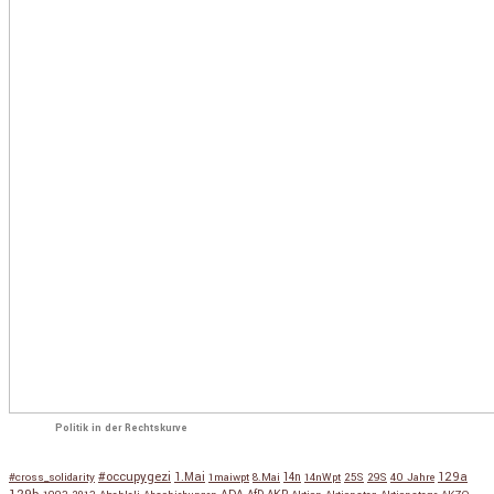
Politik in der Rechtskurve
#occupygezi
1.Mai
129a
#cross_solidarity
1maiwpt
8.Mai
14n
14nWpt
25S
29S
40 Jahre