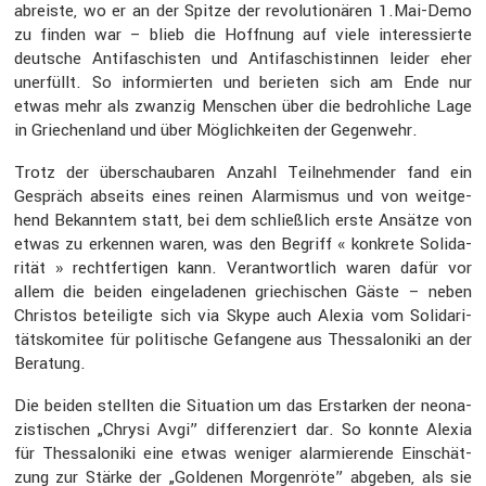
abreiste, wo er an der Spitze der revolu­tio­nären 1.Mai-Demo
zu finden war – blieb die Hoffnung auf viele inter­es­sierte
deutsche Antifa­schisten und Antifa­schis­tinnen leider eher
unerfüllt. So infor­mierten und berieten sich am Ende nur
etwas mehr als zwanzig Menschen über die bedroh­liche Lage
in Griechen­land und über Möglich­keiten der Gegen­wehr.
Trotz der überschau­baren Anzahl Teilneh­mender fand ein
Gespräch abseits eines reinen Alarmismus und von weitge­
hend Bekanntem statt, bei dem schließ­lich erste Ansätze von
etwas zu erkennen waren, was den Begriff « konkrete Solida­
rität » recht­fer­tigen kann. Verant­wort­lich waren dafür vor
allem die beiden einge­la­denen griechi­schen Gäste – neben
Christos betei­ligte sich via Skype auch Alexia vom Solida­ri­
täts­ko­mitee für politi­sche Gefan­gene aus Thessa­lo­niki an der
Beratung.
Die beiden stellten die Situa­tion um das Erstarken der neona­
zis­ti­schen „Chrysi Avgi” diffe­ren­ziert dar. So konnte Alexia
für Thessa­lo­niki eine etwas weniger alarmie­rende Einschät­
zung zur Stärke der „Goldenen Morgen­röte” abgeben, als sie