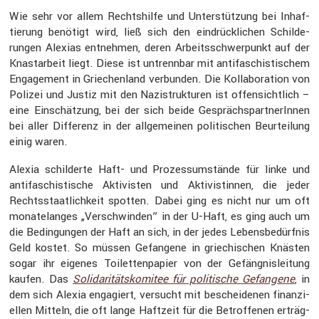
Wie sehr vor allem Rechts­hilfe und Unter­stüt­zung bei Inhaf­
tie­rung benötigt wird, ließ sich den eindrück­li­chen Schil­de­
rungen Alexias entnehmen, deren Arbeits­schwer­punkt auf der
Knast­ar­beit liegt. Diese ist untrennbar mit antifa­schis­ti­schem
Engage­ment in Griechen­land verbunden. Die Kolla­bo­ra­tion von
Polizei und Justiz mit den Nazistruk­turen ist offen­sicht­lich –
eine Einschät­zung, bei der sich beide Gesprächs­part­ne­rInnen
bei aller Diffe­renz in der allge­meinen politi­schen Beurtei­lung
einig waren.
Alexia schil­derte Haft- und Prozess­um­stände für linke und
antifa­schis­ti­sche Aktivisten und Aktivis­tinnen, die jeder
Rechts­staat­lich­keit spotten. Dabei ging es nicht nur um oft
monate­langes „Verschwinden” in der U-Haft, es ging auch um
die Bedin­gungen der Haft an sich, in der jedes Lebens­be­dürfnis
Geld kostet. So müssen Gefan­gene in griechi­schen Knästen
sogar ihr eigenes Toilet­ten­pa­pier von der Gefäng­nis­lei­tung
kaufen. Das
Solida­ri­täts­ko­mitee für politi­sche Gefan­gene
, in
dem sich Alexia engagiert, versucht mit beschei­denen finan­zi­
ellen Mitteln, die oft lange Haftzeit für die Betrof­fenen erträg­