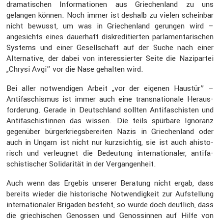
drama­ti­schen Infor­ma­tionen aus Griechen­land zu uns
gelangen können. Noch immer ist deshalb zu vielen scheinbar
nicht bewusst, um was in Griechen­land gerungen wird –
angesichts eines dauer­haft diskre­di­tierten parla­men­ta­ri­schen
Systems und einer Gesell­schaft auf der Suche nach einer
Alter­na­tive, der dabei von inter­es­sierter Seite die Nazipartei
„Chrysi Avgi” vor die Nase gehalten wird.
Bei aller notwen­digen Arbeit „vor der eigenen Haustür” –
Antifa­schismus ist immer auch eine trans­na­tio­nale Heraus­
for­de­rung. Gerade in Deutsch­land sollten Antifa­schisten und
Antifa­schis­tinnen das wissen. Die teils spürbare Ignoranz
gegen­über bürger­kriegs­be­reiten Nazis in Griechen­land oder
auch in Ungarn ist nicht nur kurzsichtig, sie ist auch ahisto­
risch und verleugnet die Bedeu­tung inter­na­tio­naler, antifa­
schis­ti­scher Solida­rität in der Vergan­gen­heit.
Auch wenn das Ergebis unserer Beratung nicht ergab, dass
bereits wieder die histo­ri­sche Notwen­dig­keit zur Aufstel­lung
inter­na­tio­naler Brigaden besteht, so wurde doch deutlich, dass
die griechi­schen Genossen und Genos­sinnen auf Hilfe von