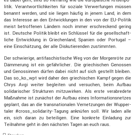
litik. Verant­wort­lich­keiten für soziale Verwer­fungen müssen
benannt werden, und sie liegen häufig in jenem Land, in dem
das Inter­esse an den Entwick­lungen in den von der EU-Politik
meist betrof­fenen Ländern noch immer erschre­ckend gering
ist. Deutsche Politik bleibt ein Schlüssel für die gesell­schaft­
liche Entwick­lung in Griechen­land, Spanien oder Portugal –
eine Einschät­zung, der alle Disku­tie­renden zustimmten.
Der schwie­rige, antifa­schis­ti­sche Weg von der Morgen­röte zur
Dämme­rung ist ein gefähr­li­cher. Die griechi­schen Genossen
und Genos­sinnen dürfen dabei nicht auf sich gestellt bleiben.
Das so_ko_wpt wird daher den griechi­schen Kampf gegen die
Chrys Avgi weiter begleiten und versu­chen, beim Aufbau
solida­ri­scher Struk­turen mitzu­wirken. Als erste verab­re­dete
Maßnahme ist zunächst der Aufbau eines Infor­ma­ti­ons­netzes
geplant, das an die trans­na­tio­nalen Vernet­zungen der Wupper­
taler #cross_­so­li­da­rity-Tagung anknüfen soll. Wir laden alle
ein, sich daran zu betei­ligen. Eine konkrete Einla­dung zur
Teilnahme geht in den nächsten Tagen an euch raus.