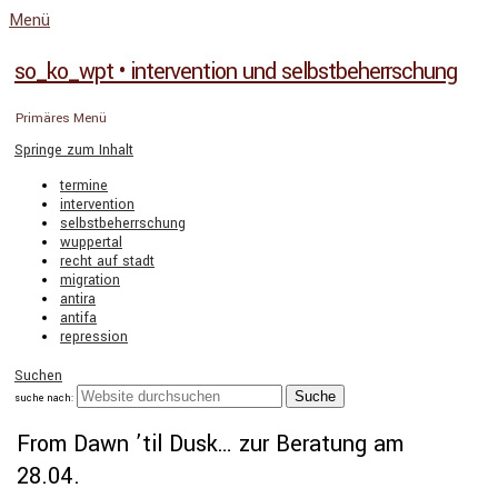
Menü
so_ko_wpt • intervention und selbstbeherrschung
Primäres Menü
Springe zum Inhalt
termine
intervention
selbstbeherrschung
wuppertal
recht auf stadt
migration
antira
antifa
repression
Suchen
suche nach:
From Dawn ’til Dusk… zur Beratung am
28.04.