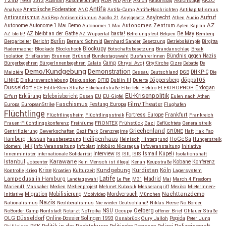
129b
ADA
1993
2013
Abahlali
Abschiebungen
AfD
AKP
Aktion
Aktionstag
Aktionstage
AKZO
Antifa
Anatolische Föderation
Analyse
ANC
Antifa-Camp
Antifa-Nachrichten
Antikapitalismus
Antirassismus
Asylrecht
Aufruf
AntiRep
Antisemitismus
Apollo 21
Asylgesetz
Athen
Audio
AZ
Autonome
Autonome 1.Mai Demo
Autonomes Zentrum
Autonomer 1.Mai
Ayten Kaplan
Be May
AZ bleibt!
AZ bleibt an der Gathe
AZ Wuppertal
basta!
Befreiungsfest
Belgien
Bemberg
Berlin
Bergarbeiter
Bericht
Bernard Schmid
Bernhard Sander
Besetzung
Betriebskämpfe
Birgitta
Blockupy
Radermacher
Blockade
Blockshock
Botschaftsbesetzung
Brandanschlag
Break
Isolation
Briefkasten
Brunnen
Brüssel
Bundestagswahl
BusfahrerInnen
Bündnis gegen Nazis
Bürgerbegehren
BürgerInnenbegehren
Calais
Camp
Chrysi Avgi
CityKirche
Cizre
Debatte
De
Demo/Kundgebung
Demonstration
Maiziére
Dessau
Deutschland
DGB
DHKP-C
Die
Döppersberg
döpps105
LINKE
Diskursverschiebung
Diskussion
DITIB
Dublin III
Duterte
Düsseldorf
Erdogan
ECE
Edith-Stein Straße
Ekkehardstraße
Elberfeld
Elektro
ELEKTROPHOR
EU-Krisenpolitik
Erfurt
Erklärung
Erlebnisbericht
Essen
EU
EU-Gipfel
Eulen nach Athen
Faschismus
Festung Europa
Film/Theater
Europa
EuropeanStrike
Flughafen
Flüchtlinge
Fortress Europe
Frankfurt
Flüchtlingsheim
Flüchtlingsstreik
Frankreich
Frauen-Flüchtlingskonferenz
Freiräume
FRONTEX
Frühstück
Gazi
Geflüchtete
Generalstreik
Griechenland
Gentrifizierung
Gewerkschaften
Gezi-Park
Grenzregime
GRÜNE
Haft
Hak Pao
Hassan
Heiligenhaus
HoGeSa
Hamburg
hausbesetzung
Heinisch
Hintergrund
Hungerstreik
Idomeni
IMK
Info-Veranstaltung
Infoblatt
Infobüro Nicaragua
Infoveranstaltung
Initiative
Interview
Ismail Küpeli
Innenminister
internationale Solidarität
IS
ISIL
ISIS
Isolationshaft
Karawane
Istanbul
Kobane
Jobcenter
Kein Mensch ist illegal
Kenan
Keupstraße
Konferenz
Kundgebung
Kurdistan
Krise
Köln
Kontrolle
Krieg
Kroatien
Kulturzeit
Lagersystem
Latife
Lampedusa in Hamburg
Madrid
Landtagswahl
Le Pen
M31
Mai
March 4 Freedom
Marien41
Massaker
Medien
Medienprojekt
Mehmet Kubasik
Messerangriff
Mexiko
MieterInnen-
Migration
Mobilisierung
Mordversuch
Nachttanzdemo
Initiative
Mobivideo
München
Nazis
Nationalismus
Neoliberalismus
Nie wieder Deutschland!
Niklas Reese
No Border
NSU
Oelberg
NoBorder Camp
Nordstadt
Notarzt
NoTroika
Occupy
offener Brief
Ohlauer Straße
OLG Düsseldorf
Pegida
Online-Dossier Solingen 1993
Osnabrück
Oury Jalloh
Peter Jung