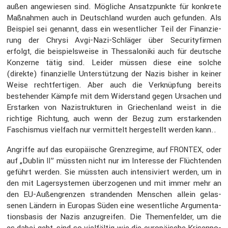
außen angewiesen sind. Mögliche Ansatz­punkte für konkrete
Maßnahmen auch in Deutsch­land wurden auch gefunden. Als
Beispiel sei genannt, dass ein wesent­li­cher Teil der Finan­zie­
rung der Chrysi Avgi-Nazi-Schläger über Securi­ty­firmen
erfolgt, die beispiels­weise in Thessa­lo­niki auch für deutsche
Konzerne tätig sind. Leider müssen diese eine solche
(direkte) finan­zi­elle Unter­stüt­zung der Nazis bisher in keiner
Weise recht­fer­tigen. Aber auch die Verknüp­fung bereits
bestehender Kämpfe mit dem Wider­stand gegen Ursachen und
Erstarken von Nazistruk­turen in Griechen­land weist in die
richtige Richtung, auch wenn der Bezug zum erstar­kenden
Faschismus vielfach nur vermit­telt herge­stellt werden kann..
Angriffe auf das europäi­sche Grenz­re­gime, auf
, oder
FRONTEX
auf „Dublin
” müssten nicht nur im Inter­esse der Flüch­tenden
II
geführt werden. Sie müssten auch inten­si­viert werden, um in
den mit Lager­sys­temen überzo­genen und mit immer mehr an
den EU-Außen­grenzen stran­denden Menschen allein gelas­
senen Ländern in Europas Süden eine wesent­liche Argumen­ta­
ti­ons­basis der Nazis anzugreifen. Die Themen­felder, um die
es dabei geht, sind so vielfältig wie die europäi­sche Krisen­po­