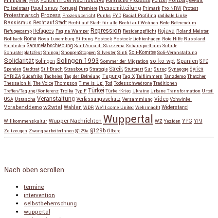
Polizeigewalt
PKK
Politik in der Rechtskurve
Politische Prozesse
Polizei
Phillipinen
Populismus
Pressemitteilung
Polizeistaat
Portugal
Premiere
Primark
Pro NRW
Protest
Protestmarsch
Prozess
Prozessbericht
Punks
PYD
Racial Profiling
radikale Linke
Rassismus
Recht auf Stadt
Recht auf Stadt für alle
Recht auf Wohnen
Rede
Referendum
Repression
Refugees
Rojava
Refugeecamp
Regina Wamper
Residenzpflicht
Roland Meister
Roma
Rollback
Rosa Luxemburg Stiftung
Rostock
Rostock-Lichtenhagen
Rote Hilfe
Russland
Salafisten
Sammelabschiebung
Sant'Anna di Stazzema
Schauspielhaus
Schule
Schusterplatzfest
Shingal
ShoppenStoppen
Silvester
Sinti
Soli-Komitee
Soli-Veranstaltung
Solidarität
Solingen 1993
so_ko_wpt
Solingen
Spanien
SPD
Sommer der Migration
Streik
Spenden
Stadtrat
Stil-Bruch
Strasbourg
Strategie
Stuttgart
Sur
Suruç
Synagoge
Syrien
Tagung
SYRIZA
Südafrika
Tacheles
Tag der Befreiung
Tag X
Talflimmern
Tanzdemo
Thatcher
Thessaloniki
The Voice
Thompson
Time is Up!
Tod
Todesschwadrone
Traditionen
Türkei
Treffen/Tagung/Konferenz
Troika
Typ F
Türkei-Krieg
Ukraine
Urbane Transformation
Urteil
Veranstaltung
Verfassungsschutz
Video
USA
Ustascha
Versammlung
Vohwinkel
w2wtal
Vorabenddemo
Wahlen
Widerstand
WDR
We'll come United
Wehrmacht
Wuppertal
Wupper Nachrichten
YPG
Willkommenskultur
WZ
Yeziden
YPJ
§129b
Zeitzeugen
ZwangsarbeiterInnen
§129a
Ölberg
Copyright © 2026
so_ko_wpt • intervention und selbstbeherrschung
. Alle Rechte vorbehalten.
Catch Base nach
Catch Themes
Nach oben scrollen
termine
intervention
selbstbeherrschung
wuppertal