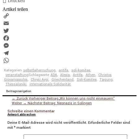
Drucken
Artikel teilen
Copy
Link
Email
Twitter
Facebook
Messenger
Telegram
WhatsApp
Kategorien
selbstbeherrschung
,
antifa
,
soli-komitee
,
veranstaltung
Schlagworte
ADA
,
Alexia
,
Antifa
,
Athen
,
Christos
Giovanopoulos
,
Chrysi Avgi
,
Griechenland
,
Soli-Komitee
,
Tagung
,
Thessaloniki
,
internationale Solidarität
Beitragsnavigation
← Zurück
Vorheriger Beitrag:
„
Wir können uns nicht einmauern”
Weiter →
Nächster Beitrag:
Neonazis in Solingen
Schreibe einen Kommentar
Antwort abbrechen
Deine E-Mail-Adresse wird nicht veröffentlicht.
Erforderliche Felder sind
mit
*
markiert