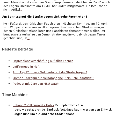
auch Menschen, die zuvor im Grenz­camp Idomeni gelebt haben. Den Besuch
des Lagers Oreokastro am 19.Juli hat Judith mitge­macht. Ein Besuchs­be­
richt. Artikel
…
Am Sonntag auf die Straße gegen türkische Faschisten !
Kein Fußbreit den türki­schen Faschisten ! Nächsten Sonntag, am 10. April,
wird Wuppertal eine von zwölf ausge­wählten deutschen Städten sein, in
denen türki­sche Natio­na­listen und Faschisten demons­trieren wollen. Der
bundes­weite Aufruf zu den Demons­tra­tionen, die vorgeb­lich gegen Terror
gerichtet sind, ist
…
Neueste Beiträge
Repressionsverschärfung auf allen Ebenen
Latife muss in Haft
Am „Tag X“ unsere Solidarität auf die Straße tragen !
Osman Taşköprü für die Kampagne „Kein Schlussstrich!“
Podcast mit Caro von NSU-watch
Time Machine
Kobane ? Völkermord ? Häh ?
25. September 2014
Irgendwie setzt sich der Eindruck fest, dass kaum wer von den Entwick­
lungen rund um die kurdi­sche Stadt Kobané …