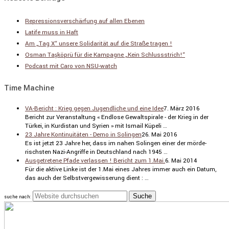
Repressionsverschärfung auf allen Ebenen
Latife muss in Haft
Am „Tag X“ unsere Solidarität auf die Straße tragen !
Osman Taşköprü für die Kampagne „Kein Schlussstrich!“
Podcast mit Caro von NSU-watch
Time Machine
VA-Bericht : Krieg gegen Jugendliche und eine Idee
7. März 2016
Bericht zur Veran­stal­tung « Endlose Gewalt­spi­rale - der Krieg in der
Türkei, in Kurdi­stan und Syrien » mit Ismail Küpeli …
23 Jahre Kontinuitäten - Demo in Solingen
26. Mai 2016
Es ist jetzt 23 Jahre her, dass im nahen Solingen einer der mörde­
rischsten Nazi-Angriffe in Deutsch­land nach 1945 …
Ausgetretene Pfade verlassen ! Bericht zum 1.Mai.
6. Mai 2014
Für die aktive Linke ist der 1.Mai eines Jahres immer auch ein Datum,
das auch der Selbst­ver­ge­wis­se­rung dient : …
suche nach: