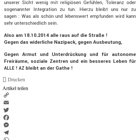
unserer Sicht wenig mit religiösen Gefühlen, Toleranz oder
sogenannter Integra­tion zu tun. Hierzu bleibt uns nur zu
sagen : Was als schön und lebens­wert empfunden wird kann
sehr unter­schied­lich sein.
Also am 18.10.2014 alle raus auf die Straße !
Gegen das wider­liche Nazipack, gegen Ausbeu­tung,
Gegen Armut und Unter­drü­ckung und für autonome
Freiräume, soziale Zentren und ein besseres Leben für
!
bleibt an der Gathe !
ALLE
AZ
Drucken
Artikel teilen
Copy
Link
Email
Twitter
Facebook
Messenger
Telegram