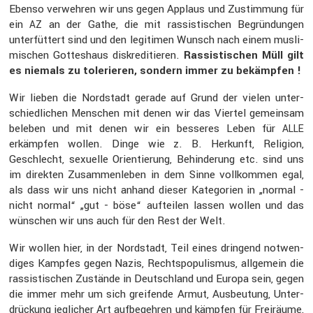
Ebenso verwehren wir uns gegen Applaus und Zustim­mung für
ein
an der Gathe, die mit rassis­ti­schen Begrün­dungen
AZ
unter­füt­tert sind und den legitimen Wunsch nach einem musli­
mi­schen Gottes­haus diskre­di­tieren.
Rassis­ti­schen Müll gilt
es niemals zu tolerieren, sondern immer zu bekämpfen !
Wir lieben die Nordstadt gerade auf Grund der vielen unter­
schied­li­chen Menschen mit denen wir das Viertel gemeinsam
beleben und mit denen wir ein besseres Leben für
ALLE
erkämpfen wollen. Dinge wie z. B. Herkunft, Religion,
Geschlecht, sexuelle Orien­tie­rung, Behin­de­rung etc. sind uns
im direkten Zusam­men­leben in dem Sinne vollkommen egal,
als dass wir uns nicht anhand dieser Katego­rien in „normal -
nicht normal“ „gut - böse“ aufteilen lassen wollen und das
wünschen wir uns auch für den Rest der Welt.
Wir wollen hier, in der Nordstadt, Teil eines dringend notwen­
diges Kampfes gegen Nazis, Rechts­po­pu­lismus, allge­mein die
rassis­ti­schen Zustände in Deutsch­land und Europa sein, gegen
die immer mehr um sich greifende Armut, Ausbeu­tung, Unter­
drü­ckung jegli­cher Art aufbe­gehren und kämpfen für Freiräume,