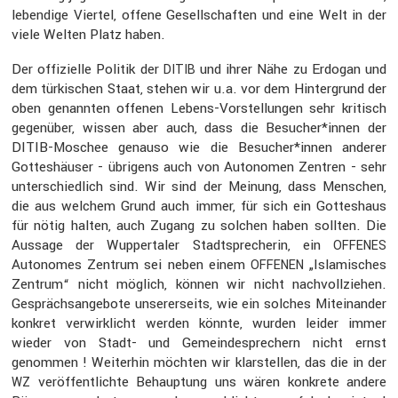
leben­dige Viertel, offene Gesell­schaften und eine Welt in der
viele Welten Platz haben.
Der offizi­elle Politik der
und ihrer Nähe zu Erdogan und
DITIB
dem türki­schen Staat, stehen wir u.a. vor dem Hinter­grund der
oben genannten offenen Lebens-Vorstel­lungen sehr kritisch
gegen­über, wissen aber auch, dass die Besucher*innen der
DITIB-Moschee genauso wie die Besucher*innen anderer
Gottes­häuser - übrigens auch von Autonomen Zentren - sehr
unter­schied­lich sind. Wir sind der Meinung, dass Menschen,
die aus welchem Grund auch immer, für sich ein Gottes­haus
für nötig halten, auch Zugang zu solchen haben sollten. Die
Aussage der Wupper­taler Stadt­spre­cherin, ein
OFFENES
Autonomes Zentrum sei neben einem
„Islami­sches
OFFENEN
Zentrum“ nicht möglich, können wir nicht nachvoll­ziehen.
Gesprächs­an­ge­bote unserer­seits, wie ein solches Mitein­ander
konkret verwirk­licht werden könnte, wurden leider immer
wieder von Stadt- und Gemein­de­spre­chern nicht ernst
genommen ! Weiterhin möchten wir klarstellen, das die in der
veröf­fent­lichte Behaup­tung uns wären konkrete andere
WZ