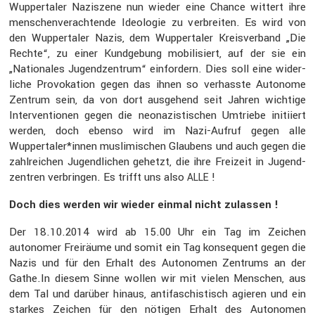
Wupper­taler Naziszene nun wieder eine Chance wittert ihre
menschen­ver­ach­tende Ideologie zu verbreiten. Es wird von
den Wupper­taler Nazis, dem Wupper­taler Kreis­ver­band „Die
Rechte“, zu einer Kundge­bung mobili­siert, auf der sie ein
„Natio­nales Jugend­zen­trum“ einfor­dern. Dies soll eine wider­
liche Provo­ka­tion gegen das ihnen so verhasste Autonome
Zentrum sein, da von dort ausge­hend seit Jahren wichtige
Inter­ven­tionen gegen die neona­zis­ti­schen Umtriebe initi­iert
werden, doch ebenso wird im Nazi-Aufruf gegen alle
Wuppertaler*innen musli­mi­schen Glaubens und auch gegen die
zahlrei­chen Jugend­li­chen gehetzt, die ihre Freizeit in Jugend­
zen­tren verbringen. Es trifft uns also
!
ALLE
Doch dies werden wir wieder einmal nicht zulassen !
Der 18.10.2014 wird ab 15.00 Uhr ein Tag im Zeichen
autonomer Freiräume und somit ein Tag konse­quent gegen die
Nazis und für den Erhalt des Autonomen Zentrums an der
Gathe​.In diesem Sinne wollen wir mit vielen Menschen, aus
dem Tal und darüber hinaus, antifa­schis­tisch agieren und ein
starkes Zeichen für den nötigen Erhalt des Autonomen