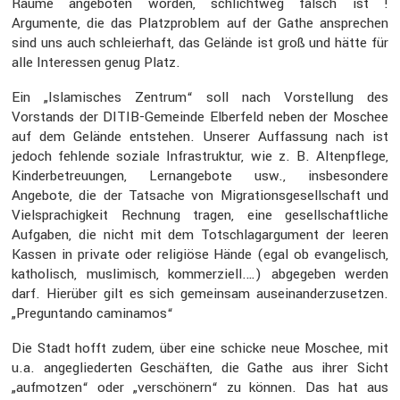
Räume angeboten worden, schlichtweg falsch ist !
Argumente, die das Platz­pro­blem auf der Gathe anspre­chen
sind uns auch schlei­er­haft, das Gelände ist groß und hätte für
alle Inter­essen genug Platz.
Ein „Islami­sches Zentrum“ soll nach Vorstel­lung des
Vorstands der DITIB-Gemeinde Elber­feld neben der Moschee
auf dem Gelände entstehen. Unserer Auffas­sung nach ist
jedoch fehlende soziale Infra­struktur, wie z. B. Alten­pflege,
Kinder­be­treu­ungen, Lernan­ge­bote usw., insbe­son­dere
Angebote, die der Tatsache von Migra­ti­ons­ge­sell­schaft und
Vielspra­chig­keit Rechnung tragen, eine gesell­schaft­liche
Aufgaben, die nicht mit dem Totschlag­ar­gu­ment der leeren
Kassen in private oder religiöse Hände (egal ob evange­lisch,
katho­lisch, musli­misch, kommer­ziell.…) abgegeben werden
darf. Hierüber gilt es sich gemeinsam ausein­an­der­zu­setzen.
„Pregun­tando caminamos“
Die Stadt hofft zudem, über eine schicke neue Moschee, mit
u.a. angeglie­derten Geschäften, die Gathe aus ihrer Sicht
„aufmotzen“ oder „verschö­nern“ zu können. Das hat aus