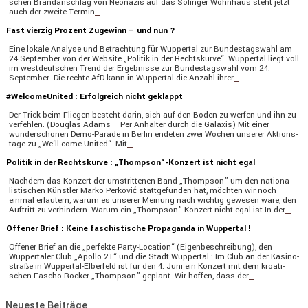
schen Brand­an­schlag von Neonazis auf das Solinger Wohnhaus steht jetzt
auch der zweite Termin
…
Fast vierzig Prozent Zugewinn – und nun ?
Eine lokale Analyse und Betrach­tung für Wuppertal zur Bundes­tags­wahl am
24.September von der Website „Politik in der Rechts­kurve“. Wuppertal liegt voll
im westdeut­schen Trend der Ergeb­nisse zur Bundes­tags­wahl vom 24.
September. Die rechte AfD kann in Wuppertal die Anzahl ihrer
…
#WelcomeUnited : Erfolgreich nicht geklappt
Der Trick beim Fliegen besteht darin, sich auf den Boden zu werfen und ihn zu
verfehlen. (Douglas Adams – Per Anhalter durch die Galaxis) Mit einer
wunder­schönen Demo-Parade in Berlin endeten zwei Wochen unserer Aktions­
tage zu „We‘ll come United“. Mit
…
Politik in der Rechtskurve : „Thompson“-Konzert ist nicht egal
Nachdem das Konzert der umstrit­tenen Band „Thompson” um den natio­na­
lis­ti­schen Künstler Marko Perković statt­ge­funden hat, möchten wir noch
einmal erläu­tern, warum es unserer Meinung nach wichtig gewesen wäre, den
Auftritt zu verhin­dern. Warum ein „Thompson”-Konzert nicht egal ist In der
…
Offener Brief : Keine faschistische Propaganda in Wuppertal !
Offener Brief an die „perfekte Party-Location“ (Eigen­be­schrei­bung), den
Wupper­taler Club „Apollo 21“ und die Stadt Wuppertal : Im Club an der Kasino­
straße in Wuppertal-Elber­­feld ist für den 4. Juni ein Konzert mit dem kroati­
schen Fascho-Rocker „Thompson” geplant. Wir hoffen, dass der
…
Neueste Beiträge