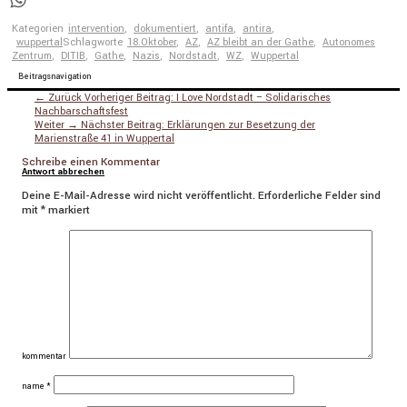
WhatsApp
Kategorien
intervention
,
dokumentiert
,
antifa
,
antira
,
wuppertal
Schlagworte
18.Oktober
,
AZ
,
AZ bleibt an der Gathe
,
Autonomes
Zentrum
,
DITIB
,
Gathe
,
Nazis
,
Nordstadt
,
WZ
,
Wuppertal
Beitragsnavigation
← Zurück
Vorheriger Beitrag:
I Love Nordstadt – Solidarisches
Nachbarschaftsfest
Weiter →
Nächster Beitrag:
Erklärungen zur Besetzung der
Marienstraße 41 in Wuppertal
Schreibe einen Kommentar
Antwort abbrechen
Deine E-Mail-Adresse wird nicht veröffentlicht.
Erforderliche Felder sind
mit
*
markiert
kommentar
name
*