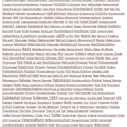
Flüchtlingsheim
Flüchtlingsstreik
Frankreich
Frauen-Flüchtlingskonferenz
Freiräume
FRONTEX
Frühstück
Gazi
Geflüchtete
Generalstreik
Griechenland
Gentrifizierung
Gewerkschaften
Gezi-Park
Grenzregime
GRÜNE
Haft
Hak Pao
Hassan
Heiligenhaus
HoGeSa
Hamburg
hausbesetzung
Heinisch
Hintergrund
Hungerstreik
Idomeni
IMK
Info-Veranstaltung
Infoblatt
Infobüro Nicaragua
Infoveranstaltung
Initiative
Interview
Ismail Küpeli
Innenminister
internationale Solidarität
IS
ISIL
ISIS
Isolationshaft
Karawane
Istanbul
Kobane
Jobcenter
Kein Mensch ist illegal
Kenan
Keupstraße
Konferenz
Kundgebung
Kurdistan
Krise
Köln
Kontrolle
Krieg
Kroatien
Kulturzeit
Lagersystem
Latife
Lampedusa in Hamburg
Madrid
Landtagswahl
Le Pen
M31
Mai
March 4 Freedom
Marien41
Massaker
Medien
Medienprojekt
Mehmet Kubasik
Messerangriff
Mexiko
MieterInnen-
Migration
Mobilisierung
Mordversuch
Nachttanzdemo
Initiative
Mobivideo
München
Nazis
Nationalismus
Neoliberalismus
Nie wieder Deutschland!
Niklas Reese
No Border
NSU
Oelberg
NoBorder Camp
Nordstadt
Notarzt
NoTroika
Occupy
offener Brief
Ohlauer Straße
OLG Düsseldorf
Pegida
Online-Dossier Solingen 1993
Osnabrück
Oury Jalloh
Peter Jung
Polizeigewalt
PKK
Politik in der Rechtskurve
Politische Prozesse
Polizei
Phillipinen
Populismus
Pressemitteilung
Polizeistaat
Portugal
Premiere
Primark
Pro NRW
Protest
Protestmarsch
Prozess
Prozessbericht
Punks
PYD
Racial Profiling
radikale Linke
Rassismus
Recht auf Stadt
Recht auf Stadt für alle
Recht auf Wohnen
Rede
Referendum
Repression
Refugees
Rojava
Refugeecamp
Regina Wamper
Residenzpflicht
Roland Meister
Roma
Rollback
Rosa Luxemburg Stiftung
Rostock
Rostock-Lichtenhagen
Rote Hilfe
Russland
Salafisten
Sammelabschiebung
Sant'Anna di Stazzema
Schauspielhaus
Schule
Schusterplatzfest
Shingal
ShoppenStoppen
Silvester
Sinti
Soli-Komitee
Soli-Veranstaltung
Solidarität
Solingen 1993
so_ko_wpt
Solingen
Spanien
SPD
Sommer der Migration
Streik
Spenden
Stadtrat
Stil-Bruch
Strasbourg
Strategie
Stuttgart
Sur
Suruç
Synagoge
Syrien
Tagung
SYRIZA
Südafrika
Tacheles
Tag der Befreiung
Tag X
Talflimmern
Tanzdemo
Thatcher
Thessaloniki
The Voice
Thompson
Time is Up!
Tod
Todesschwadrone
Traditionen
Türkei
Treffen/Tagung/Konferenz
Troika
Typ F
Türkei-Krieg
Ukraine
Urbane Transformation
Urteil
Veranstaltung
Verfassungsschutz
Video
USA
Ustascha
Versammlung
Vohwinkel
w2wtal
Vorabenddemo
Wahlen
Widerstand
WDR
We'll come United
Wehrmacht