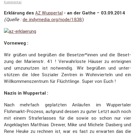
Kommentar
Erklä­rung des
Wuppertal
- an der Gathe – 03.09.2014
AZ
(Quelle :
de​.indymedia​.org/​n​o​d​e​/​1​838
)
Vorneweg :
Wir grüßen und begrüßen die Besetzer*innen und die Beset­
zung der Marienstr. 41 ! Verwahr­loste Häuser zu enteignen
und umzunutzen ist notwendig. Wir begrüßen und unter­
stützen die Idee Sozialer Zentren in Wohnvier­teln und ein
Willkom­mens­zen­trum für Flücht­linge. Super von Euch !
Nazis in Wuppertal :
Nach mehrfach geplatzten Anläufen im Wupper­taler
Flohmarkt-Prozess, aufgrund dessen zu guter Letzt auch noch
mit einem Straf­er­lasses für die sowie so schon nur vier
Angeklagten Matthias Drewer, Mike und Michele Dasberg und
Rene Heuke zu rechnen ist, war es fast zu erwarten das die