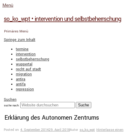
Menü
so_ko_wpt • intervention und selbstbeherrschung
Primäres Menü
Springe zum Inhalt
termine
intervention
selbstbeherrschung
wuppertal
recht auf stadt
migration
antira
antifa
repression
Suchen
suche nach:
Erklärung des Autonomen Zentrums
Posted on
4. September 2014
29. April 2018
Autor
so_ko_wpt
Hinterlasse einen