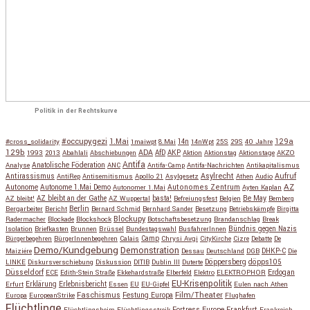
Politik in der Rechtskurve
#occupygezi
1.Mai
129a
#cross_solidarity
1maiwpt
8.Mai
14n
14nWpt
25S
29S
40 Jahre
129b
ADA
1993
2013
Abahlali
Abschiebungen
AfD
AKP
Aktion
Aktionstag
Aktionstage
AKZO
Antifa
Anatolische Föderation
Analyse
ANC
Antifa-Camp
Antifa-Nachrichten
Antikapitalismus
Antirassismus
Asylrecht
Aufruf
AntiRep
Antisemitismus
Apollo 21
Asylgesetz
Athen
Audio
AZ
Autonome
Autonome 1.Mai Demo
Autonomes Zentrum
Autonomer 1.Mai
Ayten Kaplan
Be May
AZ bleibt!
AZ bleibt an der Gathe
AZ Wuppertal
basta!
Befreiungsfest
Belgien
Bemberg
Berlin
Bergarbeiter
Bericht
Bernard Schmid
Bernhard Sander
Besetzung
Betriebskämpfe
Birgitta
Blockupy
Radermacher
Blockade
Blockshock
Botschaftsbesetzung
Brandanschlag
Break
Isolation
Briefkasten
Brunnen
Brüssel
Bundestagswahl
BusfahrerInnen
Bündnis gegen Nazis
Bürgerbegehren
BürgerInnenbegehren
Calais
Camp
Chrysi Avgi
CityKirche
Cizre
Debatte
De
Demo/Kundgebung
Demonstration
Maiziére
Dessau
Deutschland
DGB
DHKP-C
Die
Döppersberg
döpps105
LINKE
Diskursverschiebung
Diskussion
DITIB
Dublin III
Duterte
Düsseldorf
Erdogan
ECE
Edith-Stein Straße
Ekkehardstraße
Elberfeld
Elektro
ELEKTROPHOR
EU-Krisenpolitik
Erfurt
Erklärung
Erlebnisbericht
Essen
EU
EU-Gipfel
Eulen nach Athen
Faschismus
Festung Europa
Film/Theater
Europa
EuropeanStrike
Flughafen
Flüchtlinge
Fortress Europe
Frankfurt