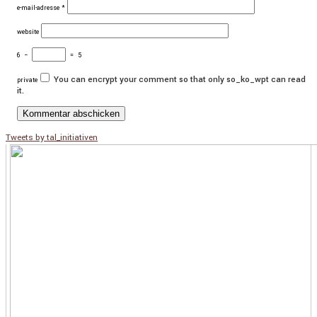
e-mail-adresse
*
website
6
−
=
5
You can encrypt your comment so that only so_ko_wpt can read
private
it.
Tweets by tal_initiativen