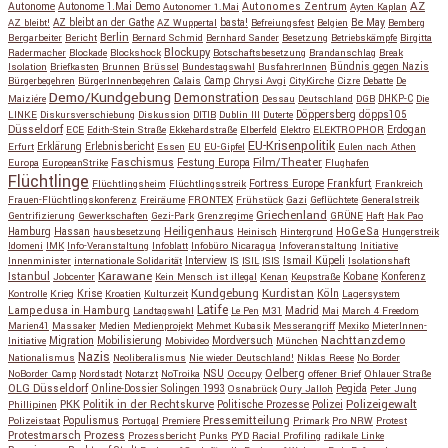
AZ
Autonome
Autonome 1.Mai Demo
Autonomes Zentrum
Autonomer 1.Mai
Ayten Kaplan
Be May
AZ bleibt!
AZ bleibt an der Gathe
AZ Wuppertal
basta!
Befreiungsfest
Belgien
Bemberg
Berlin
Bergarbeiter
Bericht
Bernard Schmid
Bernhard Sander
Besetzung
Betriebskämpfe
Birgitta
Blockupy
Radermacher
Blockade
Blockshock
Botschaftsbesetzung
Brandanschlag
Break
Isolation
Briefkasten
Brunnen
Brüssel
Bundestagswahl
BusfahrerInnen
Bündnis gegen Nazis
Bürgerbegehren
BürgerInnenbegehren
Calais
Camp
Chrysi Avgi
CityKirche
Cizre
Debatte
De
Demo/Kundgebung
Demonstration
Maiziére
Dessau
Deutschland
DGB
DHKP-C
Die
Döppersberg
döpps105
LINKE
Diskursverschiebung
Diskussion
DITIB
Dublin III
Duterte
Düsseldorf
Erdogan
ECE
Edith-Stein Straße
Ekkehardstraße
Elberfeld
Elektro
ELEKTROPHOR
EU-Krisenpolitik
Erfurt
Erklärung
Erlebnisbericht
Essen
EU
EU-Gipfel
Eulen nach Athen
Faschismus
Festung Europa
Film/Theater
Europa
EuropeanStrike
Flughafen
Flüchtlinge
Fortress Europe
Frankfurt
Flüchtlingsheim
Flüchtlingsstreik
Frankreich
Frauen-Flüchtlingskonferenz
Freiräume
FRONTEX
Frühstück
Gazi
Geflüchtete
Generalstreik
Griechenland
Gentrifizierung
Gewerkschaften
Gezi-Park
Grenzregime
GRÜNE
Haft
Hak Pao
Hassan
Heiligenhaus
HoGeSa
Hamburg
hausbesetzung
Heinisch
Hintergrund
Hungerstreik
Idomeni
IMK
Info-Veranstaltung
Infoblatt
Infobüro Nicaragua
Infoveranstaltung
Initiative
Interview
Ismail Küpeli
Innenminister
internationale Solidarität
IS
ISIL
ISIS
Isolationshaft
Karawane
Istanbul
Kobane
Jobcenter
Kein Mensch ist illegal
Kenan
Keupstraße
Konferenz
Kundgebung
Kurdistan
Krise
Köln
Kontrolle
Krieg
Kroatien
Kulturzeit
Lagersystem
Latife
Lampedusa in Hamburg
Madrid
Landtagswahl
Le Pen
M31
Mai
March 4 Freedom
Marien41
Massaker
Medien
Medienprojekt
Mehmet Kubasik
Messerangriff
Mexiko
MieterInnen-
Migration
Mobilisierung
Mordversuch
Nachttanzdemo
Initiative
Mobivideo
München
Nazis
Nationalismus
Neoliberalismus
Nie wieder Deutschland!
Niklas Reese
No Border
NSU
Oelberg
NoBorder Camp
Nordstadt
Notarzt
NoTroika
Occupy
offener Brief
Ohlauer Straße
OLG Düsseldorf
Pegida
Online-Dossier Solingen 1993
Osnabrück
Oury Jalloh
Peter Jung
Polizeigewalt
PKK
Politik in der Rechtskurve
Politische Prozesse
Polizei
Phillipinen
Populismus
Pressemitteilung
Polizeistaat
Portugal
Premiere
Primark
Pro NRW
Protest
Protestmarsch
Prozess
Prozessbericht
Punks
PYD
Racial Profiling
radikale Linke