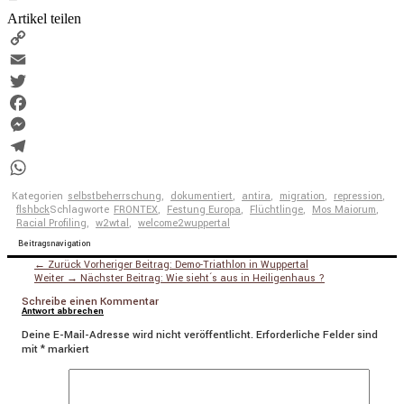
Artikel teilen
Copy
Link
Email
Twitter
Facebook
Messenger
Telegram
WhatsApp
Kategorien
selbstbeherrschung
,
dokumentiert
,
antira
,
migration
,
repression
,
flshbck
Schlagworte
FRONTEX
,
Festung Europa
,
Flüchtlinge
,
Mos Maiorum
,
Racial Profiling
,
w2wtal
,
welcome2wuppertal
Beitragsnavigation
← Zurück
Vorheriger Beitrag:
Demo-Triathlon in Wuppertal
Weiter →
Nächster Beitrag:
Wie sieht´s aus in Heiligenhaus ?
Schreibe einen Kommentar
Antwort abbrechen
Deine E-Mail-Adresse wird nicht veröffentlicht.
Erforderliche Felder sind
mit
*
markiert