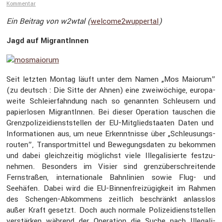
Kommentar
Ein Beitrag von w2wtal (
welcome2wuppertal
)
Jagd auf Migran­tInnen
Seit letzten Montag läuft unter dem Namen „Mos Maiorum”
(zu deutsch : Die Sitte der Ahnen) eine zweiwö­chige, europa­
weite Schlei­er­fahn­dung nach so genannten Schleu­sern und
papier­losen Migran­tInnen. Bei dieser Opera­tion tauschen die
Grenz­po­li­zei­dienst­stellen der EU-Mitglied­staaten Daten und
Infor­ma­tionen aus, um neue Erkennt­nisse über „Schleu­sungs­
routen”, Trans­port­mittel und Bewegungs­daten zu bekommen
und dabei gleich­zeitig möglichst viele Illega­li­sierte festzu­
nehmen. Beson­ders im Visier sind grenz­über­schrei­tende
Fernstraßen, inter­na­tio­nale Bahnli­nien sowie Flug- und
Seehäfen. Dabei wird die EU-Binnen­frei­zü­gig­keit im Rahmen
des Schengen-Abkom­mens zeitlich beschränkt anlasslos
außer Kraft gesetzt. Doch auch normale Polizei­dienst­stellen
verstärken während der Opera­tion die Suche nach Illega­li­