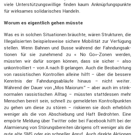
viele Unter­stüt­zungs­wil­lige finden kaum Anknüp­fungs­punkte
für wirksames solida­ri­sches Handeln.
Worum es eigent­lich gehen müsste
Was es in solchen Situa­tionen bräuchte, wären Struk­turen, die
Illega­li­sierten beispiels­weise sichere Mobilität zur Verfü­gung
stellen. Wenn Bahnen und Busse während der Fahndungs­ak­
tionen für sie zuneh­mend zu « No Go»-Zonen werden,
müssten wir dafür sorgen können, dass sie sicher – also
unkon­trol­liert – von A nach B gelangen. Auch die Beobach­tung
von rassis­ti­schen Kontrollen alleine hilft – über die bessere
Kenntnis der Fahndungs­ab­läufe hinaus – nicht weiter.
Während der Dauer von „Mos Maiorum” – aber auch im stink­
nor­malen rassis­ti­schen Alltag – müssten statt­dessen mehr
Menschen bereit sein, schnell zu gemel­deten Kontroll­punkten
zu gehen um diese zu stören – riskieren sie doch erheb­lich
weniger als die von Abschie­bung und Haft Bedrohten. Eine
empörte Meldung über Twitter oder bei Facebook hilft bei der
Alarmie­rung von Störungs­be­reiten übrigens oft weniger als die
gute alte
oder ein schneller Anruf. Auch direkte Aktionen
SMS