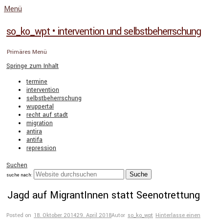
Menü
so_ko_wpt • intervention und selbstbeherrschung
Primäres Menü
Springe zum Inhalt
termine
intervention
selbstbeherrschung
wuppertal
recht auf stadt
migration
antira
antifa
repression
Suchen
suche nach:
Jagd auf MigrantInnen statt Seenotrettung
Posted on
18. Oktober 2014
29. April 2018
Autor
so_ko_wpt
Hinterlasse einen