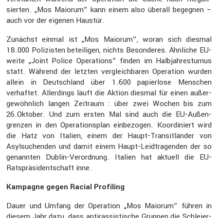
sierten. „Mos Maiorum” kann einem also überall begegnen –
auch vor der eigenen Haustür.
Zunächst einmal ist „Mos Maiorum”, woran sich diesmal
18.000 Polizisten betei­ligen, nichts Beson­deres. Ähnliche EU-
weite „Joint Police Opera­tions” finden im Halbjah­res­turnus
statt. Während der letzten vergleich­baren Opera­tion wurden
allein in Deutsch­land über 1.600 papier­lose Menschen
verhaftet. Aller­dings läuft die Aktion diesmal für einen außer­
ge­wöhn­lich langen Zeitraum : über zwei Wochen bis zum
26.Oktober. Und zum ersten Mal sind auch die EU-Außen­
grenzen in den Opera­ti­ons­plan einbe­zogen. Koordi­niert wird
die Hatz von Italien, einem der Haupt-Transit­länder von
Asylsu­chenden und damit einem Haupt-Leidtra­genden der so
genannten Dublin-Verord­nung. Italien hat aktuell die EU-
Ratsprä­si­dent­schaft inne.
Kampagne gegen Racial Profiling
Dauer und Umfang der Opera­tion „Mos Maiorum” führen in
diesem Jahr dazu, dass antiras­sis­ti­sche Gruppen die Schlei­er­