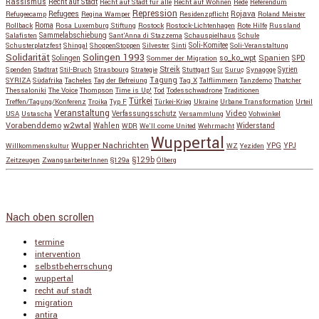
Rassismus
Recht auf Stadt
Recht auf Stadt für alle
Recht auf Wohnen
Rede
Referendum
Repression
Refugees
Rojava
Refugeecamp
Regina Wamper
Residenzpflicht
Roland Meister
Roma
Rollback
Rosa Luxemburg Stiftung
Rostock
Rostock-Lichtenhagen
Rote Hilfe
Russland
Salafisten
Sammelabschiebung
Sant'Anna di Stazzema
Schauspielhaus
Schule
Schusterplatzfest
Shingal
ShoppenStoppen
Silvester
Sinti
Soli-Komitee
Soli-Veranstaltung
Solidarität
Solingen 1993
so_ko_wpt
Solingen
Spanien
SPD
Sommer der Migration
Streik
Spenden
Stadtrat
Stil-Bruch
Strasbourg
Strategie
Stuttgart
Sur
Suruç
Synagoge
Syrien
Tagung
SYRIZA
Südafrika
Tacheles
Tag der Befreiung
Tag X
Talflimmern
Tanzdemo
Thatcher
Thessaloniki
The Voice
Thompson
Time is Up!
Tod
Todesschwadrone
Traditionen
Türkei
Treffen/Tagung/Konferenz
Troika
Typ F
Türkei-Krieg
Ukraine
Urbane Transformation
Urteil
Veranstaltung
Verfassungsschutz
Video
USA
Ustascha
Versammlung
Vohwinkel
w2wtal
Vorabenddemo
Wahlen
Widerstand
WDR
We'll come United
Wehrmacht
Wuppertal
Wupper Nachrichten
YPG
Willkommenskultur
WZ
Yeziden
YPJ
§129b
Zeitzeugen
ZwangsarbeiterInnen
§129a
Ölberg
Copyright © 2026
so_ko_wpt • intervention und selbstbeherrschung
. Alle Rechte vorbehalten.
Catch Base nach
Catch Themes
Nach oben scrollen
termine
intervention
selbstbeherrschung
wuppertal
recht auf stadt
migration
antira