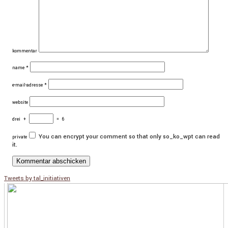
kommentar
name
*
e-mail-adresse
*
website
drei
+
=
6
You can encrypt your comment so that only so_ko_wpt can read
private
it.
Tweets by tal_initiativen