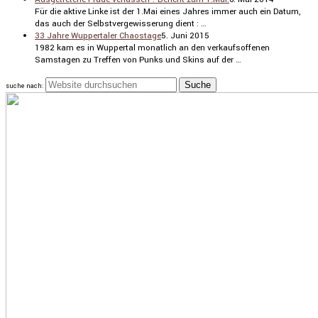
Für die aktive Linke ist der 1.Mai eines Jahres immer auch ein Datum,
das auch der Selbst­ver­ge­wis­se­rung dient : …
33 Jahre Wuppertaler Chaostage
5. Juni 2015
1982 kam es in Wuppertal monat­lich an den verkaufs­of­fenen
Samstagen zu Treffen von Punks und Skins auf der …
suche nach: