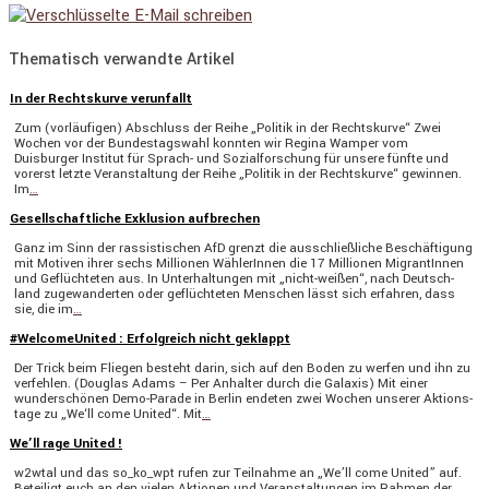
Thematisch verwandte Artikel
In der Rechtskurve verunfallt
Zum (vorläu­figen) Abschluss der Reihe „Politik in der Rechts­kurve“ Zwei
Wochen vor der Bundes­tags­wahl konnten wir Regina Wamper vom
Duisburger Institut für Sprach- und Sozial­for­schung für unsere fünfte und
vorerst letzte Veran­stal­tung der Reihe „Politik in der Rechts­kurve“ gewinnen.
Im
…
Gesellschaftliche Exklusion aufbrechen
Ganz im Sinn der rassis­ti­schen AfD grenzt die ausschließ­liche Beschäf­ti­gung
mit Motiven ihrer sechs Millionen Wähle­rInnen die 17 Millionen Migran­tInnen
und Geflüch­teten aus. In Unter­hal­tungen mit „nicht-weißen“, nach Deutsch­
land zugewan­derten oder geflüch­teten Menschen lässt sich erfahren, dass
sie, die im
…
#WelcomeUnited : Erfolgreich nicht geklappt
Der Trick beim Fliegen besteht darin, sich auf den Boden zu werfen und ihn zu
verfehlen. (Douglas Adams – Per Anhalter durch die Galaxis) Mit einer
wunder­schönen Demo-Parade in Berlin endeten zwei Wochen unserer Aktions­
tage zu „We‘ll come United“. Mit
…
We’ll rage United !
w2wtal und das so_ko_wpt rufen zur Teilnahme an „We’ll come United” auf.
Betei­ligt euch an den vielen Aktionen und Veran­stal­tungen im Rahmen der