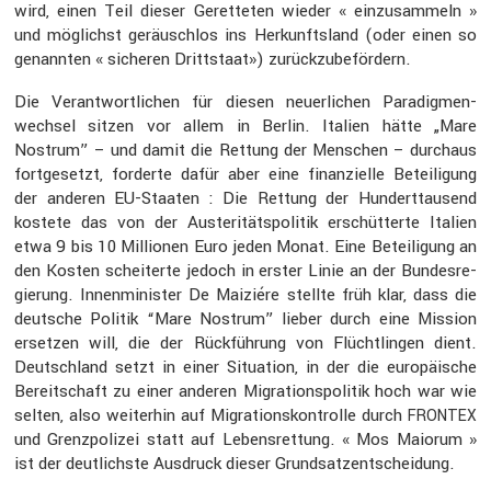
wird, einen Teil dieser Geret­teten wieder « einzu­sam­meln »
und möglichst geräuschlos ins Herkunfts­land (oder einen so
genannten « sicheren Dritt­staat») zurück­zu­be­för­dern.
Die Verant­wort­li­chen für diesen neuer­li­chen Paradig­men­
wechsel sitzen vor allem in Berlin. Italien hätte „Mare
Nostrum” – und damit die Rettung der Menschen – durchaus
fortge­setzt, forderte dafür aber eine finan­zi­elle Betei­li­gung
der anderen EU-Staaten : Die Rettung der Hundert­tau­send
kostete das von der Auste­ri­täts­po­litik erschüt­terte Italien
etwa 9 bis 10 Millionen Euro jeden Monat. Eine Betei­li­gung an
den Kosten schei­terte jedoch in erster Linie an der Bundes­re­
gie­rung. Innen­mi­nister De Maiziére stellte früh klar, dass die
deutsche Politik “Mare Nostrum” lieber durch eine Mission
ersetzen will, die der Rückfüh­rung von Flücht­lingen dient.
Deutsch­land setzt in einer Situa­tion, in der die europäi­sche
Bereit­schaft zu einer anderen Migra­ti­ons­po­litik hoch war wie
selten, also weiterhin auf Migra­ti­ons­kon­trolle durch
FRONTEX
und Grenz­po­lizei statt auf Lebens­ret­tung. « Mos Maiorum »
ist der deutlichste Ausdruck dieser Grund­satz­ent­schei­dung.