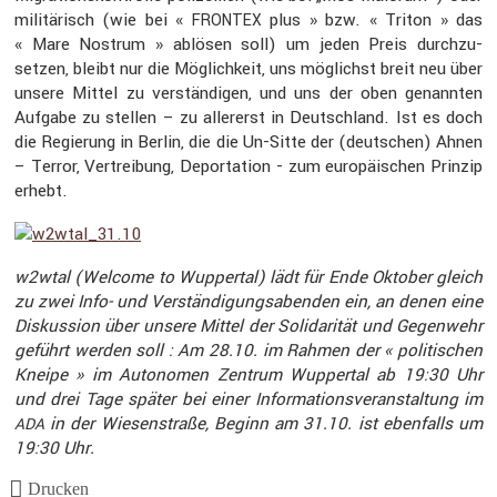
militä­risch (wie bei «
plus » bzw. « Triton » das
FRONTEX
« Mare Nostrum » ablösen soll) um jeden Preis durch­zu­
setzen, bleibt nur die Möglich­keit, uns möglichst breit neu über
unsere Mittel zu verstän­digen, und uns der oben genannten
Aufgabe zu stellen – zu aller­erst in Deutsch­land. Ist es doch
die Regie­rung in Berlin, die die Un-Sitte der (deutschen) Ahnen
– Terror, Vertrei­bung, Depor­ta­tion - zum europäi­schen Prinzip
erhebt.
w2wtal (Welcome to Wuppertal) lädt für Ende Oktober gleich
zu zwei Info- und Verstän­di­gungs­abenden ein, an denen eine
Diskus­sion über unsere Mittel der Solida­rität und Gegen­wehr
geführt werden soll : Am 28.10. im Rahmen der « politi­schen
Kneipe » im Autonomen Zentrum Wuppertal ab 19:30 Uhr
und drei Tage später bei einer Infor­ma­ti­ons­ver­an­stal­tung im
in der Wiesen­straße, Beginn am 31.10. ist ebenfalls um
ADA
19:30 Uhr.
Drucken