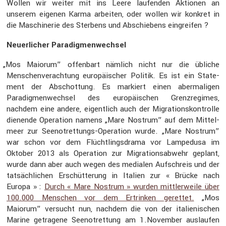
Wollen wir weiter mit ins Leere laufenden Aktionen an
unserem eigenen Karma arbeiten, oder wollen wir konkret in
die Maschi­nerie des Sterbens und Abschie­bens eingreifen ?
Neuer­li­cher Paradig­men­wechsel
„
Mos Maiorum” offen­bart nämlich nicht nur die übliche
Menschen­ver­ach­tung europäi­scher Politik. Es ist ein State­
ment der Abschot­tung. Es markiert einen aberma­ligen
Paradig­men­wechsel des europäi­schen Grenz­re­gimes,
nachdem eine andere, eigent­lich auch der Migra­ti­ons­kon­trolle
dienende Opera­tion namens „Mare Nostrum” auf dem Mittel­
meer zur Seenot­ret­tungs-Opera­tion wurde. „Mare Nostrum”
war schon vor dem Flücht­lings­drama vor Lampe­dusa im
Oktober 2013 als Opera­tion zur Migra­ti­ons­ab­wehr geplant,
wurde dann aber auch wegen des medialen Aufschreis und der
tatsäch­li­chen Erschüt­te­rung in Italien zur « Brücke nach
Europa » :
Durch « Mare Nostrum » wurden mittler­weile über
100.000 Menschen vor dem Ertrinken gerettet.
„Mos
Maiorum” versucht nun, nachdem die von der italie­ni­schen
Marine getra­gene Seenot­ret­tung am 1.November auslaufen