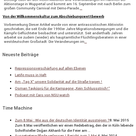
Aktions­tage in Wuppertal und kommt am 16. September mit nach Berlin zum
großen Commu­nity Carnival mit Demo-Parade.
…
Von der Willkommenskultur zum Abschiebungswettbewerb
Vorbe­mer­kung Dieser Artikel wurde von einer antiras­sis­ti­schen Aktivistin
geschrieben, die seit Ende der 1990er Jahre Migra­ti­ons­be­we­gungen und die
Kämpfe Geflüch­teter beobachtet und unter­stützt. Seit andert­halb Jahren
arbeitet sie zudem (wieder) als haupt­amt­liche Flücht­lings­be­ra­terin in einer
westdeut­schen Großstadt. Die Verän­de­rungen im
…
Neueste Beiträge
Repressionsverschärfung auf allen Ebenen
Latife muss in Haft
Am „Tag X“ unsere Solidarität auf die Straße tragen !
Osman Taşköprü für die Kampagne „Kein Schlussstrich!“
Podcast mit Caro von NSU-watch
Time Machine
Zum 8.Mai : Wie aus der deutschen Identität aussteigen ?
8. Mai 2015
Zum 8.Mai veröf­fent­li­chen wir einen Redebei­trag, den der in Köln lebende
Schrift­steller Doğan Akhanlı für die Feier am …
Ausgetretene Pfade verlassen ! Bericht zum 1.Mai.
6. Mai 2014