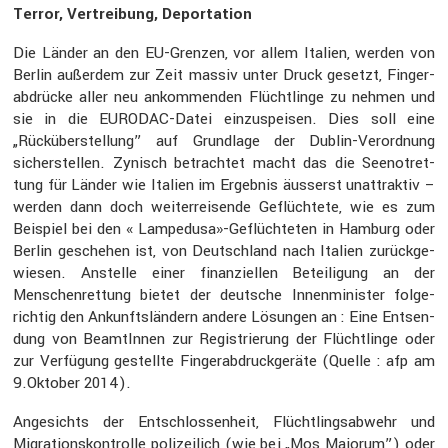
Terror, Vertrei­bung, Depor­ta­tion
Die Länder an den EU-Grenzen, vor allem Italien, werden von
Berlin außerdem zur Zeit massiv unter Druck gesetzt, Finger­
ab­drücke aller neu ankom­menden Flücht­linge zu nehmen und
sie in die EURODAC-Datei einzu­speisen. Dies soll eine
„Rücküber­stel­lung” auf Grund­lage der Dublin-Verord­nung
sicher­stellen. Zynisch betrachtet macht das die Seenot­ret­
tung für Länder wie Italien im Ergebnis äusserst unattraktiv –
werden dann doch weiter­rei­sende Geflüch­tete, wie es zum
Beispiel bei den « Lampedusa»-Geflüchteten in Hamburg oder
Berlin geschehen ist, von Deutsch­land nach Italien zurück­ge­
wiesen. Anstelle einer finan­zi­ellen Betei­li­gung an der
Menschen­ret­tung bietet der deutsche Innen­mi­nister folge­
richtig den Ankunfts­län­dern andere Lösungen an : Eine Entsen­
dung von BeamtInnen zur Regis­trie­rung der Flücht­linge oder
zur Verfü­gung gestellte Finger­ab­druck­ge­räte (Quelle : afp am
9.Oktober 2014).
Angesichts der Entschlos­sen­heit, Flücht­lings­ab­wehr und
Migra­ti­ons­kon­trolle polizei­lich (wie bei „Mos Maiorum”) oder