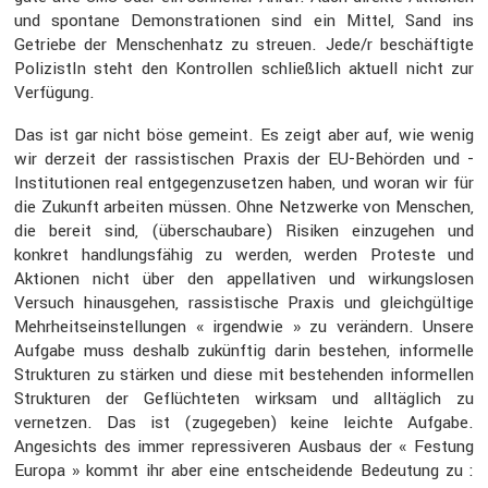
und spontane Demons­tra­tionen sind ein Mittel, Sand ins
Getriebe der Menschen­hatz zu streuen. Jede/r beschäf­tigte
PolizistIn steht den Kontrollen schließ­lich aktuell nicht zur
Verfü­gung.
Das ist gar nicht böse gemeint. Es zeigt aber auf, wie wenig
wir derzeit der rassis­ti­schen Praxis der EU-Behörden und -
Insti­tu­tionen real entge­gen­zu­setzen haben, und woran wir für
die Zukunft arbeiten müssen. Ohne Netzwerke von Menschen,
die bereit sind, (überschau­bare) Risiken einzu­gehen und
konkret handlungs­fähig zu werden, werden Proteste und
Aktionen nicht über den appel­la­tiven und wirkungs­losen
Versuch hinaus­gehen, rassis­ti­sche Praxis und gleich­gül­tige
Mehrheits­ein­stel­lungen « irgendwie » zu verän­dern. Unsere
Aufgabe muss deshalb zukünftig darin bestehen, infor­melle
Struk­turen zu stärken und diese mit bestehenden infor­mellen
Struk­turen der Geflüch­teten wirksam und alltäg­lich zu
vernetzen. Das ist (zugegeben) keine leichte Aufgabe.
Angesichts des immer repres­si­veren Ausbaus der « Festung
Europa » kommt ihr aber eine entschei­dende Bedeu­tung zu :