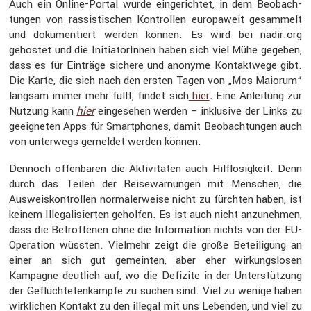
Auch ein Online-Portal wurde einge­richtet, in dem Beobach­
tungen von rassis­ti­schen Kontrollen europa­weit gesam­melt
und dokumen­tiert werden können. Es wird bei nadir​.org
gehostet und die Initia­to­rInnen haben sich viel Mühe gegeben,
dass es für Einträge sichere und anonyme Kontakt­wege gibt.
Die Karte, die sich nach den ersten Tagen von „Mos Maiorum“
langsam immer mehr füllt, findet sich
hier
.
Eine Anlei­tung zur
Nutzung kann
hier
einge­sehen werden – inklu­sive der Links zu
geeig­neten Apps für Smart­phones, damit Beobach­tungen auch
von unter­wegs gemeldet werden können.
Dennoch offen­baren die Aktivi­täten auch Hilflo­sig­keit. Denn
durch das Teilen der Reise­war­nungen mit Menschen, die
Ausweis­kon­trollen norma­ler­weise nicht zu fürchten haben, ist
keinem Illega­li­sierten geholfen. Es ist auch nicht anzunehmen,
dass die Betrof­fenen ohne die Infor­ma­tion nichts von der EU-
Opera­tion wüssten. Vielmehr zeigt die große Betei­li­gung an
einer an sich gut gemeinten, aber eher wirkungs­losen
Kampagne deutlich auf, wo die Defizite in der Unter­stüt­zung
der Geflüch­te­ten­kämpfe zu suchen sind. Viel zu wenige haben
wirkli­chen Kontakt zu den illegal mit uns Lebenden, und viel zu