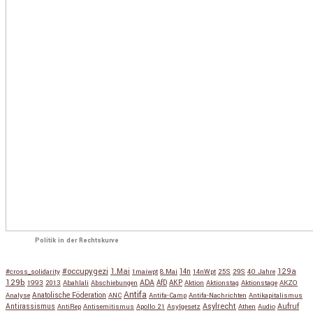
Politik in der Rechtskurve
#occupygezi
1.Mai
129a
#cross_solidarity
1maiwpt
8.Mai
14n
14nWpt
25S
29S
40 Jahre
129b
ADA
1993
2013
Abahlali
Abschiebungen
AfD
AKP
Aktion
Aktionstag
Aktionstage
AKZO
Antifa
Anatolische Föderation
Analyse
ANC
Antifa-Camp
Antifa-Nachrichten
Antikapitalismus
Antirassismus
Asylrecht
Aufruf
AntiRep
Antisemitismus
Apollo 21
Asylgesetz
Athen
Audio