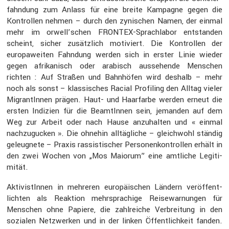
fahn­dung zum Anlass für eine breite Kampagne gegen die
Kontrollen nehmen – durch den zynischen Namen, der einmal
mehr im orwell’schen FRONTEX-Sprach­labor entstanden
scheint, sicher zusätz­lich motiviert. Die Kontrollen der
europa­weiten Fahndung werden sich in erster Linie wieder
gegen afrika­nisch oder arabisch ausse­hende Menschen
richten : Auf Straßen und Bahnhöfen wird deshalb – mehr
noch als sonst – klassi­sches Racial Profiling den Alltag vieler
Migran­tInnen prägen. Haut- und Haarfarbe werden erneut die
ersten Indizien für die BeamtInnen sein, jemanden auf dem
Weg zur Arbeit oder nach Hause anzuhalten und « einmal
nachzu­gu­cken ». Die ohnehin alltäg­liche – gleich­wohl ständig
geleug­nete – Praxis rassis­ti­scher Perso­nen­kon­trollen erhält in
den zwei Wochen von „Mos Maiorum” eine amtliche Legiti­
mität.
Aktivis­tInnen in mehreren europäi­schen Ländern veröf­fent­
lichten als Reaktion mehrspra­chige Reise­war­nungen für
Menschen ohne Papiere, die zahlreiche Verbrei­tung in den
sozialen Netzwerken und in der linken Öffent­lich­keit fanden.