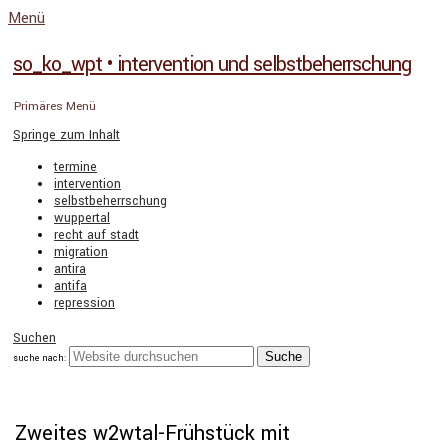
Menü
so_ko_wpt • intervention und selbstbeherrschung
Primäres Menü
Springe zum Inhalt
termine
intervention
selbstbeherrschung
wuppertal
recht auf stadt
migration
antira
antifa
repression
Suchen
suche nach:
Zweites w2wtal-Frühstück mit