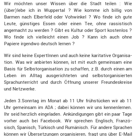
Wir möchten unser Wissen über die Stadt teilen : Wie
(über)lebe ich in Wuppertal ? Wie komme ich billig von
Barmen nach Elber­feld oder Vohwinkel ? Wo finde ich gute
Leute, günstiges Essen oder einen Tee, ohne rassis­tisch
angemacht zu werden ? Gibt es Kultur oder Sport kostenlos ?
Wo finde ich vielleicht einen Job ? Kann ich auch ohne
Papiere irgendwo deutsch lernen ?
Wir sind keine Exper­tInnen und auch keine karita­tive Organi­sa­
tion. Was wir anbieten können, ist mit euch gemeinsam eine
Basis für Selbst­or­ga­ni­sa­tion zu schaffen, z.B. durch einen am
Leben im Alltag ausge­rich­teten und selbst­or­ga­ni­sierten
Sprach­un­ter­richt und durch Öffnung unserer Freun­des­kreise
und Netzwerke.
Jeden 3.Sonntag im Monat ab 11 Uhr frühstü­cken wir ab 11
Uhr gemeinsam im
; dabei können wir uns kennen­lernen.
ADA
Ihr seid herzlich einge­laden. Ankün­di­gungen gibt ein paar Tage
vorher auch bei Facebook. Wir sprechen Englisch, Franzö­
sisch, Spanisch, Türkisch und Rumänisch. Für andere Sprachen
können wir Überset­zungen organi­sieren, fragt uns über E-Mail