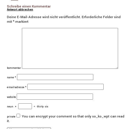
Schreibe einen Kommentar
Antwort abbrechen
Deine E-Mail-Adresse wird nicht veröffentlicht.
Erforderliche Felder sind
mit
*
markiert
kommentar
name
*
e-mail-adresse
*
website
neun
×
=
thirty six
You can encrypt your comment so that only so_ko_wpt can read
private
it.