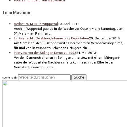
Podcast mit Caro von NSU-watch
Time Machine
Bericht zu M 31 in Wuppertal
10. April 2012
Auch in Wuppertal gab es in der Woche vor Ostern – am Samstag, dem
31.März – im Rahmen …
Ihr Asylrecht : Selektion, Internierung, Deportation
29. September 2015
Am Samstag, den 3.Oktober wird es bei mehreren Veran­stal­tungen mit,
für und von in Wuppertal lebenden Refugees ein …
Interview vor der Solingen-Demo zu 1993
24. Mai 2013
Vor den Demons­tra­tionen in Solingen : Inter­view mit einem Mitor­ga­ni­
sator der Wupper­taler Nachbar­schafts­ko­mi­tees in der Elber­felder
Nordstadt, zwanzig Jahre …
suche nach: