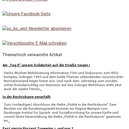
Thematisch verwandte Artikel
Am „Tag X“ unsere Solidarität auf die Straße tragen !
Sechs Wochen Mobili­sie­rung, Infor­ma­tion, Film und Diskus­sion zum NSU-
Komplex, Solingen 1993 und dem beide Themen verbin­denden rassis­ti­schen
Normal­zu­stand liegen hinter uns. Und nach dem Jahrestag zum mörde­ri­
schen Brand­an­schlag von Neonazis auf das Solinger Wohnhaus steht jetzt
auch der zweite Termin
…
In der Rechtskurve verunfallt
Zum (vorläu­figen) Abschluss der Reihe „Politik in der Rechts­kurve“ Zwei
Wochen vor der Bundes­tags­wahl konnten wir Regina Wamper vom
Duisburger Institut für Sprach- und Sozial­for­schung für unsere fünfte und
vorerst letzte Veran­stal­tung der Reihe „Politik in der Rechts­kurve“ gewinnen.
Im
…
Fast vierzig Prozent Zugewinn – und nun ?