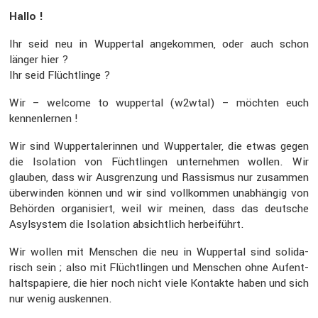
Hallo !
Ihr seid neu in Wuppertal angekommen, oder auch schon
länger hier ?
Ihr seid Flücht­linge ?
Wir – welcome to wuppertal (w2wtal) – möchten euch
kennen­lernen !
Wir sind Wupper­ta­le­rinnen und Wupper­taler, die etwas gegen
die Isola­tion von Fücht­lingen unter­nehmen wollen. Wir
glauben, dass wir Ausgren­zung und Rassismus nur zusammen
überwinden können und wir sind vollkommen unabhängig von
Behörden organi­siert, weil wir meinen, dass das deutsche
Asylsystem die Isola­tion absicht­lich herbei­führt.
Wir wollen mit Menschen die neu in Wuppertal sind solida­
risch sein ; also mit Flücht­lingen und Menschen ohne Aufent­
halts­pa­piere, die hier noch nicht viele Kontakte haben und sich
nur wenig auskennen.