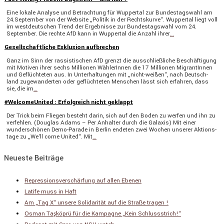
Eine lokale Analyse und Betrach­tung für Wuppertal zur Bundes­tags­wahl am
24.September von der Website „Politik in der Rechts­kurve“. Wuppertal liegt voll
im westdeut­schen Trend der Ergeb­nisse zur Bundes­tags­wahl vom 24.
September. Die rechte AfD kann in Wuppertal die Anzahl ihrer
…
Gesellschaftliche Exklusion aufbrechen
Ganz im Sinn der rassis­ti­schen AfD grenzt die ausschließ­liche Beschäf­ti­gung
mit Motiven ihrer sechs Millionen Wähle­rInnen die 17 Millionen Migran­tInnen
und Geflüch­teten aus. In Unter­hal­tungen mit „nicht-weißen“, nach Deutsch­
land zugewan­derten oder geflüch­teten Menschen lässt sich erfahren, dass
sie, die im
…
#WelcomeUnited : Erfolgreich nicht geklappt
Der Trick beim Fliegen besteht darin, sich auf den Boden zu werfen und ihn zu
verfehlen. (Douglas Adams – Per Anhalter durch die Galaxis) Mit einer
wunder­schönen Demo-Parade in Berlin endeten zwei Wochen unserer Aktions­
tage zu „We‘ll come United“. Mit
…
Neueste Beiträge
Repressionsverschärfung auf allen Ebenen
Latife muss in Haft
Am „Tag X“ unsere Solidarität auf die Straße tragen !
Osman Taşköprü für die Kampagne „Kein Schlussstrich!“