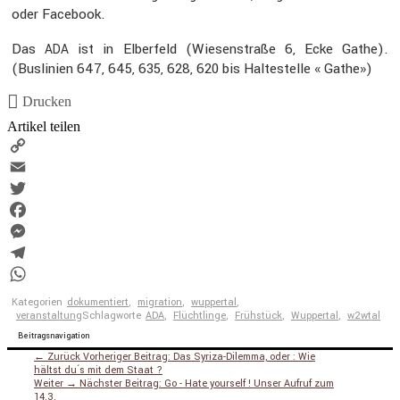
oder Facebook.
Das
ist in Elber­feld (Wiesen­straße 6, Ecke Gathe).
ADA
(Busli­nien 647, 645, 635, 628, 620 bis Halte­stelle « Gathe»)
Drucken
Artikel teilen
Copy
Link
Email
Twitter
Facebook
Messenger
Telegram
WhatsApp
Kategorien
dokumentiert
,
migration
,
wuppertal
,
veranstaltung
Schlagworte
ADA
,
Flüchtlinge
,
Frühstück
,
Wuppertal
,
w2wtal
Beitragsnavigation
← Zurück
Vorheriger Beitrag:
Das Syriza-Dilemma, oder : Wie
hältst du´s mit dem Staat ?
Weiter →
Nächster Beitrag:
Go - Hate yourself ! Unser Aufruf zum
14.3.