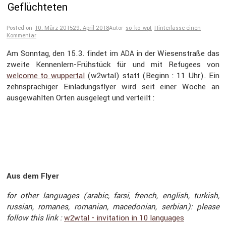
Geflüchteten
Posted on
10. März 2015
29. April 2018
Autor
so_ko_wpt
Hinterlasse einen
Kommentar
Am Sonntag, den 15.3. findet im
in der Wiesen­straße das
ADA
zweite Kennen­lern-Frühstück für und mit Refugees von
welcome to wuppertal
(w2wtal) statt (Beginn : 11 Uhr). Ein
zehnspra­chiger Einla­dungs­flyer wird seit einer Woche an
ausge­wählten Orten ausge­legt und verteilt :
Aus dem Flyer
for other languages (arabic, farsi, french, english, turkish,
russian, romanes, romanian, macedo­nian, serbian): please
follow this link :
w2wtal - invita­tion in 10 languages