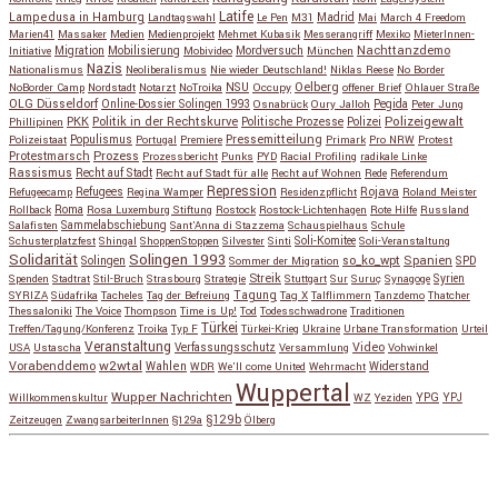
Latife
Lampedusa in Hamburg
Madrid
Landtagswahl
Le Pen
M31
Mai
March 4 Freedom
Marien41
Massaker
Medien
Medienprojekt
Mehmet Kubasik
Messerangriff
Mexiko
MieterInnen-
Migration
Mobilisierung
Mordversuch
Nachttanzdemo
Initiative
Mobivideo
München
Nazis
Nationalismus
Neoliberalismus
Nie wieder Deutschland!
Niklas Reese
No Border
NSU
Oelberg
NoBorder Camp
Nordstadt
Notarzt
NoTroika
Occupy
offener Brief
Ohlauer Straße
OLG Düsseldorf
Pegida
Online-Dossier Solingen 1993
Osnabrück
Oury Jalloh
Peter Jung
Polizeigewalt
PKK
Politik in der Rechtskurve
Politische Prozesse
Polizei
Phillipinen
Populismus
Pressemitteilung
Polizeistaat
Portugal
Premiere
Primark
Pro NRW
Protest
Protestmarsch
Prozess
Prozessbericht
Punks
PYD
Racial Profiling
radikale Linke
Rassismus
Recht auf Stadt
Recht auf Stadt für alle
Recht auf Wohnen
Rede
Referendum
Repression
Refugees
Rojava
Refugeecamp
Regina Wamper
Residenzpflicht
Roland Meister
Roma
Rollback
Rosa Luxemburg Stiftung
Rostock
Rostock-Lichtenhagen
Rote Hilfe
Russland
Salafisten
Sammelabschiebung
Sant'Anna di Stazzema
Schauspielhaus
Schule
Schusterplatzfest
Shingal
ShoppenStoppen
Silvester
Sinti
Soli-Komitee
Soli-Veranstaltung
Solidarität
Solingen 1993
so_ko_wpt
Solingen
Spanien
SPD
Sommer der Migration
Streik
Spenden
Stadtrat
Stil-Bruch
Strasbourg
Strategie
Stuttgart
Sur
Suruç
Synagoge
Syrien
Tagung
SYRIZA
Südafrika
Tacheles
Tag der Befreiung
Tag X
Talflimmern
Tanzdemo
Thatcher
Thessaloniki
The Voice
Thompson
Time is Up!
Tod
Todesschwadrone
Traditionen
Türkei
Treffen/Tagung/Konferenz
Troika
Typ F
Türkei-Krieg
Ukraine
Urbane Transformation
Urteil
Veranstaltung
Verfassungsschutz
Video
USA
Ustascha
Versammlung
Vohwinkel
w2wtal
Vorabenddemo
Wahlen
Widerstand
WDR
We'll come United
Wehrmacht
Wuppertal
Wupper Nachrichten
YPG
Willkommenskultur
WZ
Yeziden
YPJ
§129b
Zeitzeugen
ZwangsarbeiterInnen
§129a
Ölberg
Copyright © 2026
so_ko_wpt • intervention und selbstbeherrschung
. Alle Rechte vorbehalten.
Catch Base nach
Catch Themes