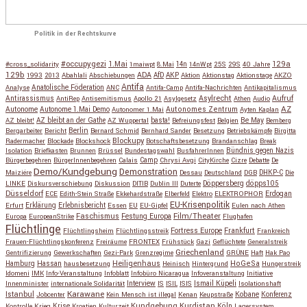
Politik in der Rechtskurve
#occupygezi
1.Mai
129a
#cross_solidarity
1maiwpt
8.Mai
14n
14nWpt
25S
29S
40 Jahre
129b
ADA
1993
2013
Abahlali
Abschiebungen
AfD
AKP
Aktion
Aktionstag
Aktionstage
AKZO
Antifa
Anatolische Föderation
Analyse
ANC
Antifa-Camp
Antifa-Nachrichten
Antikapitalismus
Antirassismus
Asylrecht
Aufruf
AntiRep
Antisemitismus
Apollo 21
Asylgesetz
Athen
Audio
AZ
Autonome
Autonome 1.Mai Demo
Autonomes Zentrum
Autonomer 1.Mai
Ayten Kaplan
Be May
AZ bleibt!
AZ bleibt an der Gathe
AZ Wuppertal
basta!
Befreiungsfest
Belgien
Bemberg
Berlin
Bergarbeiter
Bericht
Bernard Schmid
Bernhard Sander
Besetzung
Betriebskämpfe
Birgitta
Blockupy
Radermacher
Blockade
Blockshock
Botschaftsbesetzung
Brandanschlag
Break
Isolation
Briefkasten
Brunnen
Brüssel
Bundestagswahl
BusfahrerInnen
Bündnis gegen Nazis
Bürgerbegehren
BürgerInnenbegehren
Calais
Camp
Chrysi Avgi
CityKirche
Cizre
Debatte
De
Demo/Kundgebung
Demonstration
Maiziére
Dessau
Deutschland
DGB
DHKP-C
Die
Döppersberg
döpps105
LINKE
Diskursverschiebung
Diskussion
DITIB
Dublin III
Duterte
Düsseldorf
Erdogan
ECE
Edith-Stein Straße
Ekkehardstraße
Elberfeld
Elektro
ELEKTROPHOR
EU-Krisenpolitik
Erfurt
Erklärung
Erlebnisbericht
Essen
EU
EU-Gipfel
Eulen nach Athen
Faschismus
Festung Europa
Film/Theater
Europa
EuropeanStrike
Flughafen
Flüchtlinge
Fortress Europe
Frankfurt
Flüchtlingsheim
Flüchtlingsstreik
Frankreich
Frauen-Flüchtlingskonferenz
Freiräume
FRONTEX
Frühstück
Gazi
Geflüchtete
Generalstreik
Griechenland
Gentrifizierung
Gewerkschaften
Gezi-Park
Grenzregime
GRÜNE
Haft
Hak Pao
Hassan
Heiligenhaus
HoGeSa
Hamburg
hausbesetzung
Heinisch
Hintergrund
Hungerstreik
Idomeni
IMK
Info-Veranstaltung
Infoblatt
Infobüro Nicaragua
Infoveranstaltung
Initiative
Interview
Ismail Küpeli
Innenminister
internationale Solidarität
IS
ISIL
ISIS
Isolationshaft
Karawane
Istanbul
Kobane
Jobcenter
Kein Mensch ist illegal
Kenan
Keupstraße
Konferenz
Kundgebung
Kurdistan
Krise
Köln
Kontrolle
Krieg
Kroatien
Kulturzeit
Lagersystem