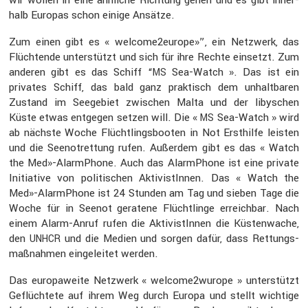
halb Europas schon einige Ansätze.
Zum einen gibt es « welcome2europe»”, ein Netzwerk, das
Flüch­tende unter­stützt und sich für ihre Rechte einsetzt. Zum
anderen gibt es das Schiff “
Sea-Watch ». Das ist ein
MS
privates Schiff, das bald ganz praktisch dem unhalt­baren
Zustand im Seege­biet zwischen Malta und der libyschen
Küste etwas entgegen setzen will. Die «
Sea-Watch » wird
MS
ab nächste Woche Flücht­lings­booten in Not Ersthilfe leisten
und die Seenot­ret­tung rufen. Außerdem gibt es das « Watch
the Med»-AlarmPhone. Auch das Alarm­Phone ist eine private
Initia­tive von politi­schen Aktivis­tInnen. Das « Watch the
Med»-AlarmPhone ist 24 Stunden am Tag und sieben Tage die
Woche für in Seenot geratene Flücht­linge erreichbar. Nach
einem Alarm-Anruf rufen die Aktivis­tInnen die Küsten­wache,
den
und die Medien und sorgen dafür, dass Rettungs­
UNHCR
maß­nahmen einge­leitet werden.
Das europa­weite Netzwerk « welcome2wurope » unter­stützt
Geflüch­tete auf ihrem Weg durch Europa und stellt wichtige