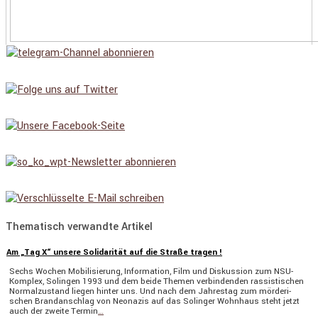
Thematisch verwandte Artikel
Am „Tag X“ unsere Solidarität auf die Straße tragen !
Sechs Wochen Mobili­sie­rung, Infor­ma­tion, Film und Diskus­sion zum NSU-
Komplex, Solingen 1993 und dem beide Themen verbin­denden rassis­ti­schen
Normal­zu­stand liegen hinter uns. Und nach dem Jahrestag zum mörde­ri­
schen Brand­an­schlag von Neonazis auf das Solinger Wohnhaus steht jetzt
auch der zweite Termin
…