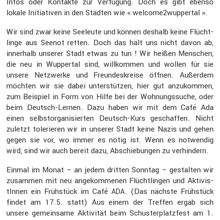
Infos oder Kontakte zur Verfü­gung. Doch es gibt ebenso
lokale Initia­tiven in den Städten wie « welcome2wuppertal ».
Wir sind zwar keine Seeleute und können deshalb keine Flücht­
linge aus Seenot retten. Doch das hält uns nicht davon ab,
inner­halb unserer Stadt etwas zu tun ! Wir heißen Menschen,
die neu in Wuppertal sind, willkommen und wollen für sie
unsere Netzwerke und Freun­des­kreise öffnen. Außerdem
möchten wir sie dabei unter­stützen, hier gut anzukommen,
zum Beispiel in Form von Hilfe bei der Wohnungs­suche, oder
beim Deutsch-Lernen. Dazu haben wir mit dem Café Ada
einen selbst­or­ga­ni­sierten Deutsch-Kurs geschaffen. Nicht
zuletzt tolerieren wir in unserer Stadt keine Nazis und gehen
gegen sie vor, wo immer es nötig ist. Wenn es notwendig
wird, sind wir auch bereit dazu, Abschie­bungen zu verhin­dern.
Einmal im Monat – an jedem dritten Sonntag – gestalten wir
zusammen mit neu angekom­menen Flücht­lingen und Aktivis­
tInnen ein Frühstück im Café
. (Das nächste Frühstück
ADA
findet am 17.5. statt) Aus einem der Treffen ergab sich
unsere gemein­same Aktivität beim Schus­ter­platz­fest am 1.