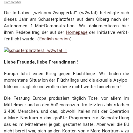
Kommentar
Die Initia­tive „welcome2wuppertal” (w2wtal) betei­ligte sich
dieses Jahr am Schus­ter­platz­fest auf dem Ölberg nach der
Autonomen 1.Mai-Demonstration. Wir dokumen­tieren hier
ihren Redebei­trag, der auf der
Homepage
der Initia­tive veröf­
fent­licht wurde. (
English version
)
Liebe Freunde, liebe Freun­dinnen !
Europa führt einen Krieg gegen Flücht­linge. Wir finden die
momen­tane Situa­tion der Flücht­linge und die aktuelle Asylpo­
litik unerträg­lich und wollen diese nicht weiter hinnehmen !
Die Festung Europa produ­ziert täglich Tote, vor allem im
Mittel­meer und an den Außen­grenzen. Im letzten Jahr starben
3.400 Menschen, und das, obwohl Italien mit der Opera­tion
« Mare Nostrum » das größte Programm zur Seenot­ret­tung
das es im Mittel­meer je gab, gestartet hatte. Aber weil die
EU
nicht bereit war, sich an den Kosten von « Mare Nostrum » zu