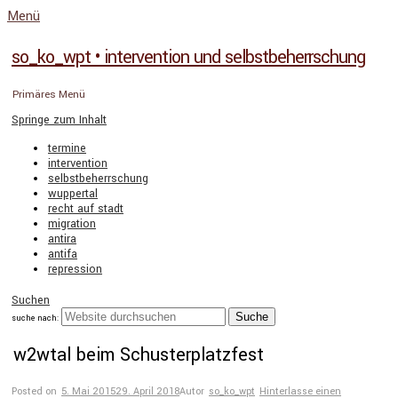
Menü
so_ko_wpt • intervention und selbstbeherrschung
Primäres Menü
Springe zum Inhalt
termine
intervention
selbstbeherrschung
wuppertal
recht auf stadt
migration
antira
antifa
repression
Suchen
suche nach:
w2wtal beim Schusterplatzfest
Posted on
5. Mai 2015
29. April 2018
Autor
so_ko_wpt
Hinterlasse einen