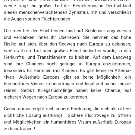
weise trägt ein großer Teil der Bevöl­ke­rung in Deutsch­land
diesen menschen­ver­ach­tenden Zynismus mit und verschließt
die Augen vor den Flucht­gründen.
Die meisten der Flüch­tenden sind auf Schleuser angewiesen
und verdanken ihnen ihr Überleben. Sie nehmen das hohe
Risiko auf sich, über den Seeweg nach Europa zu gelangen,
weil es ihren Tod oder großes Elend bedeuten würde, in den
Herkunfts- und Transit­län­dern zu bleiben. Auf dem Landweg
sind ihre Chancen noch geringer in Europa anzukommen,
beson­ders für Familien mit Kindern. Es gibt keinerlei Alter­na­
tiven. Außer­halb Europas gibt es keine Möglich­keit, ein
humani­täres Visum zu beantragen und legal und sicher einzu­
reisen. Selbst Kriegs­flücht­linge haben keine Chance, auf
sicheren Wegen nach Europa zu kommen.
Genau daraus ergibt sich unsere Forde­rung, die sich als offen­
sicht­liche Lösung aufdrängt : Sichere Flucht­wege zu öffnen
und Möglich­keiten ein humani­täres Visum außer­halb Europas
zu beantragen !