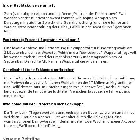
In der Rechtskurve verunfallt
Zum (vorläu­figen) Abschluss der Reihe „Politik in der Rechts­kurve“ Zwei
Wochen vor der Bundes­tags­wahl konnten wir Regina Wamper vom
Duisburger Institut für Sprach- und Sozial­for­schung für unsere fünfte und
vorerst letzte Veran­stal­tung der Reihe „Politik in der Rechts­kurve“ gewinnen.
Im
…
Fast vierzig Prozent Zugewinn – und nun ?
Eine lokale Analyse und Betrach­tung für Wuppertal zur Bundes­tags­wahl am
24.September von der Website „Politik in der Rechts­kurve“. Wuppertal liegt voll
im westdeut­schen Trend der Ergeb­nisse zur Bundes­tags­wahl vom 24.
September. Die rechte AfD kann in Wuppertal die Anzahl ihrer
…
Gesellschaftliche Exklusion aufbrechen
Ganz im Sinn der rassis­ti­schen AfD grenzt die ausschließ­liche Beschäf­ti­gung
mit Motiven ihrer sechs Millionen Wähle­rInnen die 17 Millionen Migran­tInnen
und Geflüch­teten aus. In Unter­hal­tungen mit „nicht-weißen“, nach Deutsch­
land zugewan­derten oder geflüch­teten Menschen lässt sich erfahren, dass
sie, die im
…
#WelcomeUnited : Erfolgreich nicht geklappt
Der Trick beim Fliegen besteht darin, sich auf den Boden zu werfen und ihn zu
verfehlen. (Douglas Adams – Per Anhalter durch die Galaxis) Mit einer
wunder­schönen Demo-Parade in Berlin endeten zwei Wochen unserer Aktions­
tage zu „We‘ll come United“. Mit
…
Neueste Beiträge