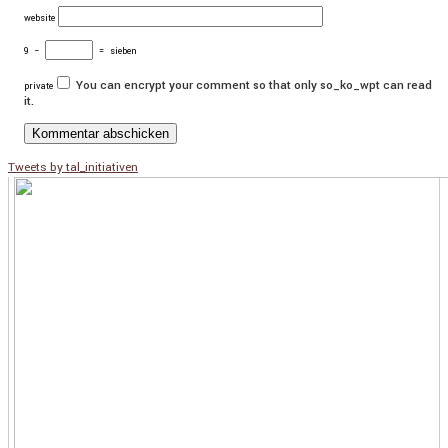
website
9
−
=
sieben
You can encrypt your comment so that only so_ko_wpt can read
private
it.
Tweets by tal_initiativen