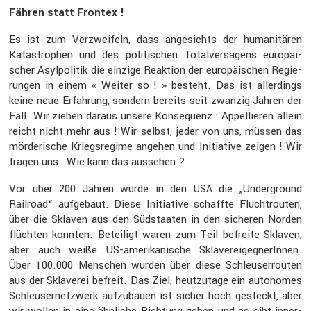
Fähren statt Frontex !
Es ist zum Verzwei­feln, dass angesichts der humani­tären
Katastro­phen und des politi­schen Total­ver­sa­gens europäi­
scher Asylpo­litik die einzige Reaktion der europäi­schen Regie­
rungen in einem « Weiter so ! » besteht. Das ist aller­dings
keine neue Erfah­rung, sondern bereits seit zwanzig Jahren der
Fall. Wir ziehen daraus unsere Konse­quenz : Appel­lieren allein
reicht nicht mehr aus ! Wir selbst, jeder von uns, müssen das
mörde­ri­sche Kriegs­re­gime angehen und Initia­tive zeigen ! Wir
fragen uns : Wie kann das aussehen ?
Vor über 200 Jahren wurde in den
die „Under­ground
USA
Railroad“ aufge­baut. Diese Initia­tive schaffte Flucht­routen,
über die Sklaven aus den Südstaaten in den sicheren Norden
flüchten konnten. Betei­ligt waren zum Teil befreite Sklaven,
aber auch weiße US-ameri­ka­ni­sche Sklaver­ei­geg­ne­rInnen.
Über 100.000 Menschen wurden über diese Schleu­ser­routen
aus der Sklaverei befreit. Das Ziel, heutzu­tage ein autonomes
Schleu­ser­netz­werk aufzu­bauen ist sicher hoch gesteckt, aber
wir wollen in eine ähnliche Richtung gehen und es gibt inner­