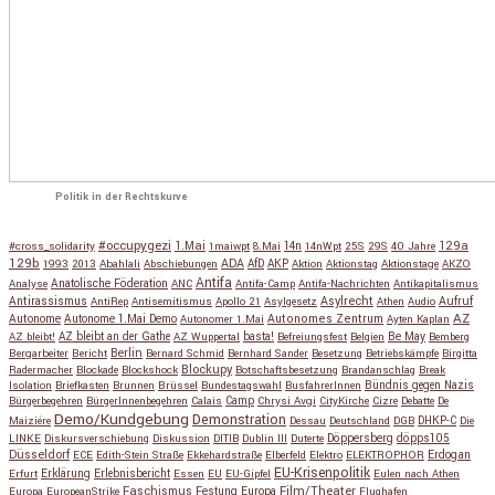
Politik in der Rechtskurve
#occupygezi
1.Mai
129a
#cross_solidarity
1maiwpt
8.Mai
14n
14nWpt
25S
29S
40 Jahre
129b
ADA
1993
2013
Abahlali
Abschiebungen
AfD
AKP
Aktion
Aktionstag
Aktionstage
AKZO
Antifa
Anatolische Föderation
Analyse
ANC
Antifa-Camp
Antifa-Nachrichten
Antikapitalismus
Antirassismus
Asylrecht
Aufruf
AntiRep
Antisemitismus
Apollo 21
Asylgesetz
Athen
Audio
AZ
Autonome
Autonome 1.Mai Demo
Autonomes Zentrum
Autonomer 1.Mai
Ayten Kaplan
Be May
AZ bleibt!
AZ bleibt an der Gathe
AZ Wuppertal
basta!
Befreiungsfest
Belgien
Bemberg
Berlin
Bergarbeiter
Bericht
Bernard Schmid
Bernhard Sander
Besetzung
Betriebskämpfe
Birgitta
Blockupy
Radermacher
Blockade
Blockshock
Botschaftsbesetzung
Brandanschlag
Break
Isolation
Briefkasten
Brunnen
Brüssel
Bundestagswahl
BusfahrerInnen
Bündnis gegen Nazis
Bürgerbegehren
BürgerInnenbegehren
Calais
Camp
Chrysi Avgi
CityKirche
Cizre
Debatte
De
Demo/Kundgebung
Demonstration
Maiziére
Dessau
Deutschland
DGB
DHKP-C
Die
Döppersberg
döpps105
LINKE
Diskursverschiebung
Diskussion
DITIB
Dublin III
Duterte
Düsseldorf
Erdogan
ECE
Edith-Stein Straße
Ekkehardstraße
Elberfeld
Elektro
ELEKTROPHOR
EU-Krisenpolitik
Erfurt
Erklärung
Erlebnisbericht
Essen
EU
EU-Gipfel
Eulen nach Athen
Faschismus
Festung Europa
Film/Theater
Europa
EuropeanStrike
Flughafen