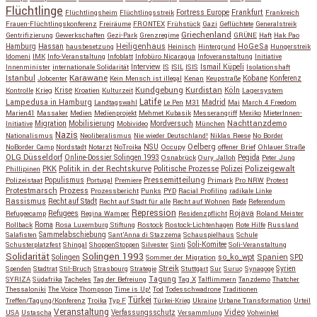
Flüchtlinge
Fortress Europe
Frankfurt
Flüchtlingsheim
Flüchtlingsstreik
Frankreich
Frauen-Flüchtlingskonferenz
Freiräume
FRONTEX
Frühstück
Gazi
Geflüchtete
Generalstreik
Griechenland
Gentrifizierung
Gewerkschaften
Gezi-Park
Grenzregime
GRÜNE
Haft
Hak Pao
Hassan
Heiligenhaus
HoGeSa
Hamburg
hausbesetzung
Heinisch
Hintergrund
Hungerstreik
Idomeni
IMK
Info-Veranstaltung
Infoblatt
Infobüro Nicaragua
Infoveranstaltung
Initiative
Interview
Ismail Küpeli
Innenminister
internationale Solidarität
IS
ISIL
ISIS
Isolationshaft
Karawane
Istanbul
Kobane
Jobcenter
Kein Mensch ist illegal
Kenan
Keupstraße
Konferenz
Kundgebung
Kurdistan
Krise
Köln
Kontrolle
Krieg
Kroatien
Kulturzeit
Lagersystem
Latife
Lampedusa in Hamburg
Madrid
Landtagswahl
Le Pen
M31
Mai
March 4 Freedom
Marien41
Massaker
Medien
Medienprojekt
Mehmet Kubasik
Messerangriff
Mexiko
MieterInnen-
Migration
Mobilisierung
Mordversuch
Nachttanzdemo
Initiative
Mobivideo
München
Nazis
Nationalismus
Neoliberalismus
Nie wieder Deutschland!
Niklas Reese
No Border
NSU
Oelberg
NoBorder Camp
Nordstadt
Notarzt
NoTroika
Occupy
offener Brief
Ohlauer Straße
OLG Düsseldorf
Pegida
Online-Dossier Solingen 1993
Osnabrück
Oury Jalloh
Peter Jung
Polizeigewalt
PKK
Politik in der Rechtskurve
Politische Prozesse
Polizei
Phillipinen
Populismus
Pressemitteilung
Polizeistaat
Portugal
Premiere
Primark
Pro NRW
Protest
Protestmarsch
Prozess
Prozessbericht
Punks
PYD
Racial Profiling
radikale Linke
Rassismus
Recht auf Stadt
Recht auf Stadt für alle
Recht auf Wohnen
Rede
Referendum
Repression
Refugees
Rojava
Refugeecamp
Regina Wamper
Residenzpflicht
Roland Meister
Roma
Rollback
Rosa Luxemburg Stiftung
Rostock
Rostock-Lichtenhagen
Rote Hilfe
Russland
Salafisten
Sammelabschiebung
Sant'Anna di Stazzema
Schauspielhaus
Schule
Schusterplatzfest
Shingal
ShoppenStoppen
Silvester
Sinti
Soli-Komitee
Soli-Veranstaltung
Solidarität
Solingen 1993
so_ko_wpt
Solingen
Spanien
SPD
Sommer der Migration
Streik
Spenden
Stadtrat
Stil-Bruch
Strasbourg
Strategie
Stuttgart
Sur
Suruç
Synagoge
Syrien
Tagung
SYRIZA
Südafrika
Tacheles
Tag der Befreiung
Tag X
Talflimmern
Tanzdemo
Thatcher
Thessaloniki
The Voice
Thompson
Time is Up!
Tod
Todesschwadrone
Traditionen
Türkei
Treffen/Tagung/Konferenz
Troika
Typ F
Türkei-Krieg
Ukraine
Urbane Transformation
Urteil
Veranstaltung
Verfassungsschutz
Video
USA
Ustascha
Versammlung
Vohwinkel