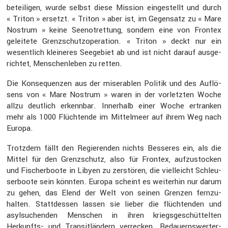
betei­ligen, wurde selbst diese Mission einge­stellt und durch
« Triton » ersetzt. « Triton » aber ist, im Gegen­satz zu « Mare
Nostrum » keine Seenot­ret­tung, sondern eine von Frontex
gelei­tete Grenz­schutz­ope­ra­tion. « Triton » deckt nur ein
wesent­lich kleineres Seege­biet ab und ist nicht darauf ausge­
richtet, Menschen­leben zu retten.
Die Konse­quenzen aus der misera­blen Politik und des Auflö­
sens von « Mare Nostrum » waren in der vorletzten Woche
allzu deutlich erkennbar. Inner­halb einer Woche ertranken
mehr als 1000 Flüch­tende im Mittel­meer auf ihrem Weg nach
Europa.
Trotzdem fällt den Regie­renden nichts Besseres ein, als die
Mittel für den Grenz­schutz, also für Frontex, aufzu­sto­cken
und Fischer­boote in Libyen zu zerstören, die vielleicht Schleu­
ser­boote sein könnten. Europa scheint es weiterhin nur darum
zu gehen, das Elend der Welt von seinen Grenzen fernzu­
halten. Statt­dessen lassen sie lieber die flüch­tenden und
asylsu­chenden Menschen in ihren kriegs­ge­schüt­telten
Herkunfts- und Transit­län­dern verre­cken. Bedau­erns­wer­ter­