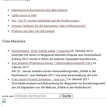
Repressionsverschärfung auf allen Ebenen
Latife muss in Haft
Am „Tag X“ unsere Solidarität auf die Straße tragen !
Osman Taşköprü für die Kampagne „Kein Schlussstrich!“
Podcast mit Caro von NSU-watch
Time Machine
Griechenland - einen Schritt weiter ? Interview.
25. Oktober 2012
Inter­view mit einem in Wuppertal lebenden Ehepaar aus Griechen­land.
Anfang 2012 wurde in Athen ein weiteres Sparpaket beschlossen, …
Aus Dutertes Phantasma lernen ? Veranstaltungsbericht Teil 2
16.
Februar 2017
Am 22. Januar startete unsere Veran­stal­tungs­reihe „Politik in der
Rechts­kurve“ zum Wahljahr 2017 mit einer Veran­stal­tung, die sich …
Fast vierzig Prozent Zugewinn – und nun ?
14. Oktober 2017
Eine lokale Analyse und Betrach­tung für Wuppertal zur Bundes­tags­wahl
am 24.September von der Website „Politik in der Rechts­kurve“. …
suche nach: