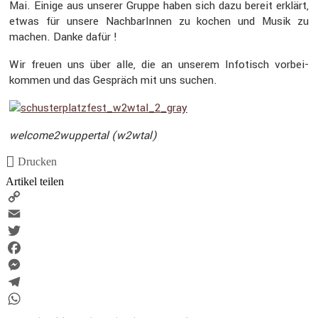
Mai. Einige aus unserer Gruppe haben sich dazu bereit erklärt,
etwas für unsere Nachba­rInnen zu kochen und Musik zu
machen. Danke dafür !
Wir freuen uns über alle, die an unserem Infotisch vorbei­
kommen und das Gespräch mit uns suchen.
welcome2wuppertal (w2wtal)
Drucken
Artikel teilen
Copy
Link
Email
Twitter
Facebook
Messenger
Telegram
WhatsApp