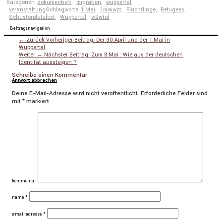
Kategorien
dokumentiert
,
migration
,
wuppertal
,
veranstaltung
Schlagworte
1.Mai
,
1maiwpt
,
Flüchtlinge
,
Refugees
,
Schusterplatzfest
,
Wuppertal
,
w2wtal
Beitragsnavigation
← Zurück
Vorheriger Beitrag:
Der 30.April und der 1.Mai in
Wuppertal
Weiter →
Nächster Beitrag:
Zum 8.Mai : Wie aus der deutschen
Identität aussteigen ?
Schreibe einen Kommentar
Antwort abbrechen
Deine E-Mail-Adresse wird nicht veröffentlicht.
Erforderliche Felder sind
mit
*
markiert
kommentar
name
*
e-mail-adresse
*