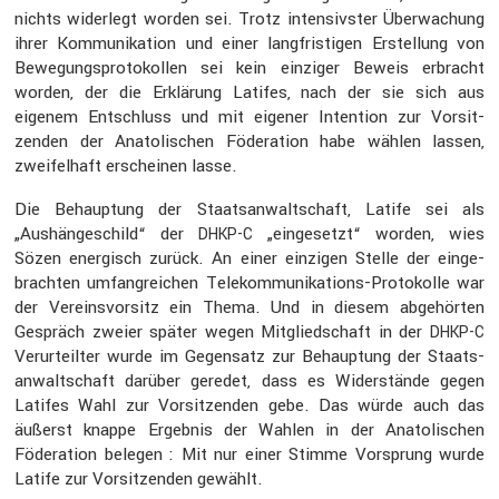
nichts wider­legt worden sei. Trotz inten­sivster Überwa­chung
ihrer Kommu­ni­ka­tion und einer langfris­tigen Erstel­lung von
Bewegungs­pro­to­kollen sei kein einziger Beweis erbracht
worden, der die Erklä­rung Latifes, nach der sie sich aus
eigenem Entschluss und mit eigener Inten­tion zur Vorsit­
zenden der Anato­li­schen Födera­tion habe wählen lassen,
zweifel­haft erscheinen lasse.
Die Behaup­tung der Staats­an­walt­schaft, Latife sei als
„Aushän­ge­schild“ der
„einge­setzt“ worden, wies
DHKP-C
Sözen energisch zurück. An einer einzigen Stelle der einge­
brachten umfang­rei­chen Telekom­mu­ni­ka­tions-Proto­kolle war
der Vereins­vor­sitz ein Thema. Und in diesem abgehörten
Gespräch zweier später wegen Mitglied­schaft in der
DHKP-C
Verur­teilter wurde im Gegen­satz zur Behaup­tung der Staats­
an­walt­schaft darüber geredet, dass es Wider­stände gegen
Latifes Wahl zur Vorsit­zenden gebe. Das würde auch das
äußerst knappe Ergebnis der Wahlen in der Anato­li­schen
Födera­tion belegen : Mit nur einer Stimme Vorsprung wurde
Latife zur Vorsit­zenden gewählt.