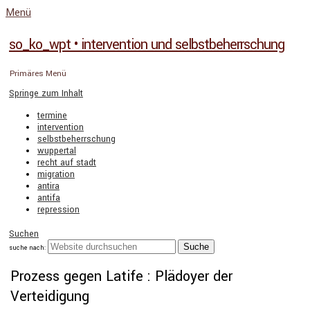
Menü
so_ko_wpt • intervention und selbstbeherrschung
Primäres Menü
Springe zum Inhalt
termine
intervention
selbstbeherrschung
wuppertal
recht auf stadt
migration
antira
antifa
repression
Suchen
suche nach:
Prozess gegen Latife : Plädoyer der
Verteidigung