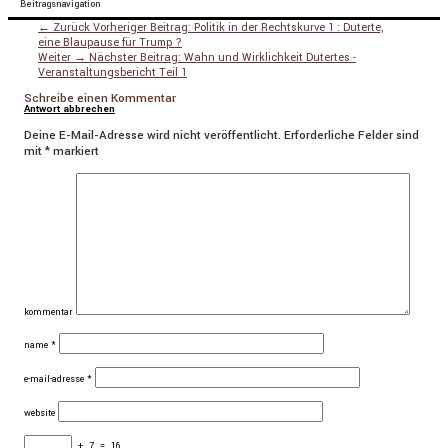
Beitragsnavigation
← Zurück
Vorheriger Beitrag:
Politik in der Rechtskurve 1 : Duterte,
eine Blaupause für Trump ?
Weiter →
Nächster Beitrag:
Wahn und Wirklichkeit Dutertes -
Veranstaltungsbericht Teil 1
Schreibe einen Kommentar
Antwort abbrechen
Deine E-Mail-Adresse wird nicht veröffentlicht.
Erforderliche Felder sind
mit
*
markiert
kommentar
name
*
e-mail-adresse
*
website
+
7
=
16