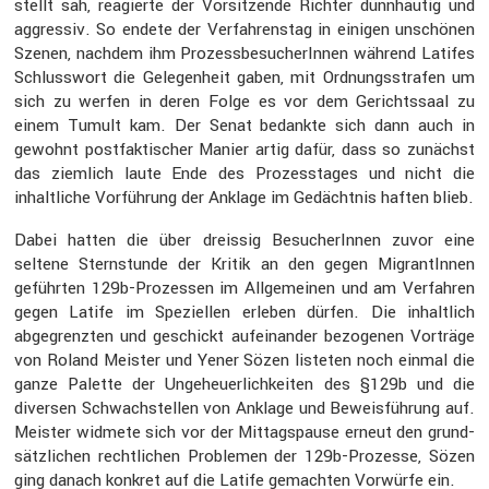
stellt sah, reagierte der Vorsit­zende Richter dünnhäutig und
aggressiv. So endete der Verfah­renstag in einigen unschönen
Szenen, nachdem ihm Prozess­be­su­che­rInnen während Latifes
Schluss­wort die Gelegen­heit gaben, mit Ordnungs­strafen um
sich zu werfen in deren Folge es vor dem Gerichts­saal zu
einem Tumult kam. Der Senat bedankte sich dann auch in
gewohnt postfak­ti­scher Manier artig dafür, dass so zunächst
das ziemlich laute Ende des Prozess­tages und nicht die
inhalt­liche Vorfüh­rung der Anklage im Gedächtnis haften blieb.
Dabei hatten die über dreissig Besuche­rInnen zuvor eine
seltene Stern­stunde der Kritik an den gegen Migran­tInnen
geführten 129b-Prozessen im Allge­meinen und am Verfahren
gegen Latife im Spezi­ellen erleben dürfen. Die inhalt­lich
abgegrenzten und geschickt aufein­ander bezogenen Vorträge
von Roland Meister und Yener Sözen listeten noch einmal die
ganze Palette der Ungeheu­er­lich­keiten des §129b und die
diversen Schwach­stellen von Anklage und Beweis­füh­rung auf.
Meister widmete sich vor der Mittags­pause erneut den grund­
sätz­li­chen recht­li­chen Problemen der 129b-Prozesse, Sözen
ging danach konkret auf die Latife gemachten Vorwürfe ein.