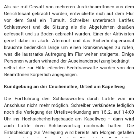
Als sie mit Gewalt von mehreren Justiz­be­am­tInnen aus dem
Gerichts­saal gebracht wurden, entwi­ckelte sich auf dem Flur
vor dem Saal ein Tumult. Schreiber unter­brach Latifes
Schluss­wort und die Sitzung als die Abgeführten draußen
gefes­selt und zu Boden gebracht wurden. Einer der Aktivisten
geriet dabei in akute Atemnot und das Sicher­heits­per­sonal
brauchte bedenk­lich lange um einen Kranken­wagen zu rufen,
was die lautstarke Aufre­gung im Flur weiter steigerte. Einige
Personen wurden während der Ausein­an­der­set­zung bedrängt –
selbst die zur Hilfe eilenden Rechts­an­wälte wurden von den
BeamtInnen körper­lich angegangen.
Kundge­bung an der Cecili­en­allee, Urteil am Kapellweg
Die Fortfüh­rung des Schluss­wortes durch Latife war im
Anschluss nicht mehr möglich. Schreiber verkün­dete ledig­lich
noch die Verle­gung der Urteils­ver­kün­dung am 16.2. auf 14:00
Uhr ins Hochsi­cher­heits­ge­bäude am Kapellweg – dann wird
auch Latife ihren Schluss­vor­trag nochmals halten. Die
Entschei­dung zur Verle­gung wird bereits am Morgen gefallen