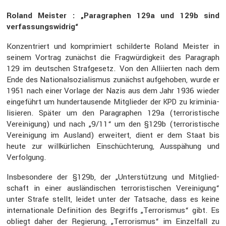
Roland Meister : „Paragra­phen 129a und 129b sind
verfas­sungs­widrig“
Konzen­triert und kompri­miert schil­derte Roland Meister in
seinem Vortrag zunächst die Fragwür­dig­keit des Paragraph
129 im deutschen Straf­ge­setz. Von den Alliierten nach dem
Ende des Natio­nal­so­zia­lismus zunächst aufge­hoben, wurde er
1951 nach einer Vorlage der Nazis aus dem Jahr 1936 wieder
einge­führt um hunder­tau­sende Mitglieder der
zu krimi­nia­
KPD
li­sieren. Später um den Paragra­phen 129a (terro­ris­ti­sche
Verei­ni­gung) und nach „9/11“ um den §129b (terro­ris­ti­sche
Verei­ni­gung im Ausland) erwei­tert, dient er dem Staat bis
heute zur willkür­li­chen Einschüch­te­rung, Ausspä­hung und
Verfol­gung.
Insbe­son­dere der §129b, der „Unter­stüt­zung und Mitglied­
schaft in einer auslän­di­schen terro­ris­ti­schen Verei­ni­gung“
unter Strafe stellt, leidet unter der Tatsache, dass es keine
inter­na­tio­nale Defini­tion des Begriffs „Terro­rismus“ gibt. Es
obliegt daher der Regie­rung, „Terro­rismus“ im Einzel­fall zu