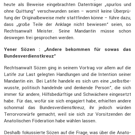
heute als Beweise einge­brachten Daten­träger „spurlos und
ohne Quittung“ verschwunden seien – womit keine Überprü­
fung der Origi­nal­be­weise mehr statt­finden könne – führe dazu,
dass „große Teile der Anklage nicht bewiesen“ seien, so
Rechts­an­walt Meister. Seine Mandantin müsse schon
deswegen frei gespro­chen werden.
Yener Sözen : „Andere bekommen für sowas das
Bundes­ver­dienst­kreuz“
Rechts­an­walt Sözen ging in seinem Vortrag vor allem auf die
Latife zur Last gelegten Handlungen und die Inten­tion seiner
Mandantin ein. Bei Latife handele es sich um eine „selbst­be­
wusste, politisch handelnde und denkende Person“, die sich
immer für andere, Hilfs­be­dürf­tige und Schwä­chere einge­setzt
habe. Für das, wofür sie sich engagiert habe, erhielten andere
schonmal das Bundes­ver­dienst­kreuz, ihr jedoch würden
Terror­vor­würfe gemacht, weil sie sich zur Vorsit­zenden der
Anato­li­schen Födera­tion habe wählen lassen.
Deshalb fokus­sierte Sözen auf die Frage, was über die Anato­