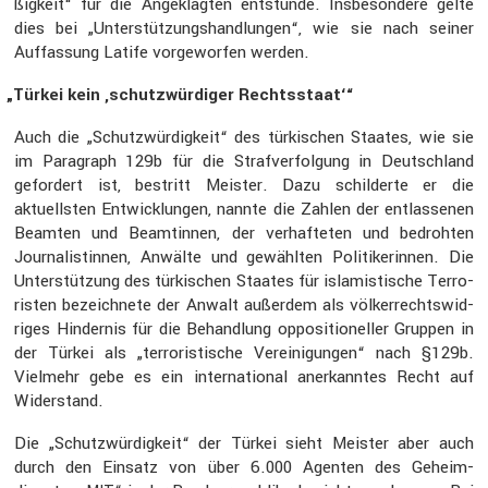
ßig­keit“ für die Angeklagten entstünde. Insbe­son­dere gelte
dies bei „Unter­stüt­zungs­hand­lungen“, wie sie nach seiner
Auffas­sung Latife vorge­worfen werden.
„
Türkei kein ‚schutz­wür­diger Rechts­staat‘“
Auch die „Schutz­wür­dig­keit“ des türki­schen Staates, wie sie
im Paragraph 129b für die Straf­ver­fol­gung in Deutsch­land
gefor­dert ist, bestritt Meister. Dazu schil­derte er die
aktuellsten Entwick­lungen, nannte die Zahlen der entlas­senen
Beamten und Beamtinnen, der verhaf­teten und bedrohten
Journa­lis­tinnen, Anwälte und gewählten Politi­ke­rinnen. Die
Unter­stüt­zung des türki­schen Staates für islamis­ti­sche Terro­
risten bezeich­nete der Anwalt außerdem als völker­rechts­wid­
riges Hindernis für die Behand­lung opposi­tio­neller Gruppen in
der Türkei als „terro­ris­ti­sche Verei­ni­gungen“ nach §129b.
Vielmehr gebe es ein inter­na­tional anerkanntes Recht auf
Wider­stand.
Die „Schutz­wür­dig­keit“ der Türkei sieht Meister aber auch
durch den Einsatz von über 6.000 Agenten des Geheim­