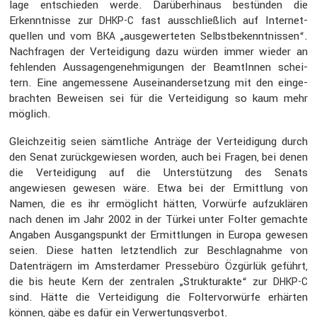
lage entschieden werde. Darüber­hinaus bestünden die
Erkennt­nisse zur
fast ausschließ­lich auf Inter­net­
DHKP-C
quellen und vom
„ausge­wer­teten Selbst­be­kennt­nissen“.
BKA
Nachfragen der Vertei­di­gung dazu würden immer wieder an
fehlenden Aussa­gen­ge­neh­mi­gungen der BeamtInnen schei­
tern. Eine angemes­sene Ausein­an­der­set­zung mit den einge­
brachten Beweisen sei für die Vertei­di­gung so kaum mehr
möglich.
Gleich­zeitig seien sämtliche Anträge der Vertei­di­gung durch
den Senat zurück­ge­wiesen worden, auch bei Fragen, bei denen
die Vertei­di­gung auf die Unter­stüt­zung des Senats
angewiesen gewesen wäre. Etwa bei der Ermitt­lung von
Namen, die es ihr ermög­licht hätten, Vorwürfe aufzu­klären
nach denen im Jahr 2002 in der Türkei unter Folter gemachte
Angaben Ausgangs­punkt der Ermitt­lungen in Europa gewesen
seien. Diese hatten letzt­end­lich zur Beschlag­nahme von
Daten­trä­gern im Amster­damer Presse­büro Özgürlük geführt,
die bis heute Kern der zentralen „Struk­tur­akte“ zur
DHKP-C
sind. Hätte die Vertei­di­gung die Folter­vor­würfe erhärten
können, gäbe es dafür ein Verwer­tungs­verbot.