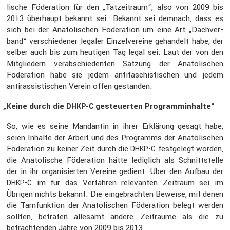
li­sche Födera­tion für den „Tatzeit­raum“, also von 2009 bis
2013 überhaupt bekannt sei. Bekannt sei demnach, dass es
sich bei der Anato­li­schen Födera­tion um eine Art „Dachver­
band“ verschie­dener legaler Einzel­ver­eine gehan­delt habe, der
selber auch bis zum heutigen Tag legal sei. Laut der von den
Mitglie­dern verab­schie­denten Satzung der Anato­li­schen
Födera­tion habe sie jedem antifa­schis­ti­schen und jedem
antiras­sis­ti­schen Verein offen gestanden.
„
Keine durch die
gesteu­erten Programm­in­halte“
DHKP-C
So, wie es seine Mandantin in ihrer Erklä­rung gesagt habe,
seien Inhalte der Arbeit und des Programms der Anato­li­schen
Födera­tion zu keiner Zeit durch die
festge­legt worden,
DHKP-C
die Anato­li­sche Födera­tion hätte ledig­lich als Schnitt­stelle
der in ihr organi­sierten Vereine gedient. Über den Aufbau der
im für das Verfahren relevanten Zeitraum sei im
DHKP-C
Übrigen nichts bekannt. Die einge­brachten Beweise, mit denen
die Tarnfunk­tion der Anato­li­schen Födera­tion belegt werden
sollten, beträfen allesamt andere Zeiträume als die zu
betrach­tenden Jahre von 2009 bis 2013.