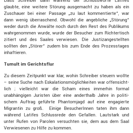
Dass Schreiber dann während der Schluss­worte Latifes
glaubte, eine weitere Störung ausge­macht zu haben als ein
Zuschauer bei einer Passage „zu laut kommen­tierte“, war
dann wenig überra­schend. Obwohl die angeb­liche „Störung“
weder durch die Anwälte noch durch den Rest des Publi­kums
wahrge­nommen wurde, wurde der Besucher zum Richter­tisch
zitiert und des Saales verwiesen. Die Justiz­an­ge­stellten
sollten den „Störer“ zudem bis zum Ende des Prozess­tages
inhaf­tieren.
Tumult im Gerichts­flur
Zu diesem Zeitpunkt war klar, wohin Schreiber steuern wollte
– seine Suche nach Eskala­ti­ons­mög­lich­keiten war offen­sicht­
lich ; vielleicht war die Scham eines immerhin formal
unabhän­gigen Juristen über eine andert­halb Jahre in politi­
schem Auftrag geführte Phantom­jagd auf eine engagierte
Migrantin zu groß. Einige Besuche­rInnen taten ihm dann
während Latifes Schluss­rede den Gefallen. Lautstark und
unter Rufen von Parolen versuchten sie, dem aus dem Saal
Verwie­senen zu Hilfe zu kommen.