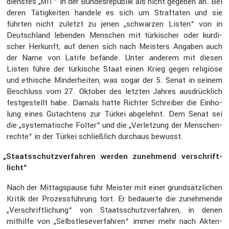
dienstes „
“ in der Bundes­re­pu­blik als nicht gegeben an. Bei
MIT
deren Tätig­keiten handele es sich um Straf­taten und sie
führten nicht zuletzt zu jenen „schwarzen Listen“ von in
Deutsch­land lebenden Menschen mit türki­scher oder kurdi­
scher Herkunft, auf denen sich nach Meisters Angaben auch
der Name von Latife befände. Unter anderem mit diesen
Listen führe der türki­sche Staat einen Krieg gegen religiöse
und ethische Minder­heiten, was sogar der 5. Senat in seinem
Beschluss vom 27. Oktober des letzten Jahres ausdrück­lich
festge­stellt habe. Damals hatte Richter Schreiber die Einho­
lung eines Gutach­tens zur Türkei abgelehnt. Dem Senat sei
die „syste­ma­ti­sche Folter“ und die „Verlet­zung der Menschen­
rechte“ in der Türkei schließ­lich durchaus bewusst.
„
Staats­schutz­ver­fahren werden zuneh­mend verschrift­
licht“
Nach der Mittags­pause fuhr Meister mit einer grund­sätz­li­chen
Kritik der Prozess­füh­rung fort. Er bedau­erte die zuneh­mende
„Verschrift­li­chung“ von Staats­schutz­ver­fahren, in denen
mithilfe von „Selbst­le­se­ver­fahren“ immer mehr nach Akten­