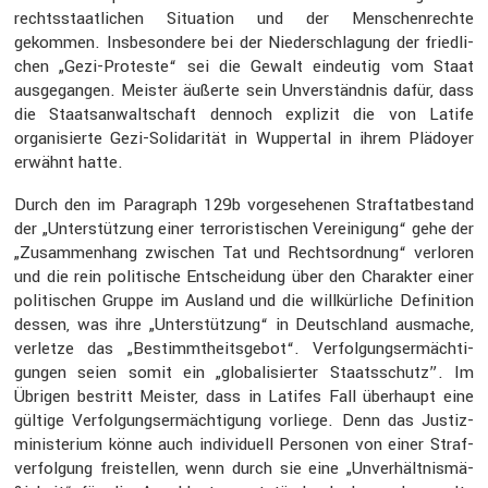
rechts­staat­li­chen Situa­tion und der Menschen­rechte
gekommen. Insbe­son­dere bei der Nieder­schla­gung der fried­li­
chen „Gezi-Proteste“ sei die Gewalt eindeutig vom Staat
ausge­gangen. Meister äußerte sein Unver­ständnis dafür, dass
die Staats­an­walt­schaft dennoch explizit die von Latife
organi­sierte Gezi-Solida­rität in Wuppertal in ihrem Plädoyer
erwähnt hatte.
Durch den im Paragraph 129b vorge­se­henen Straf­tat­be­stand
der „Unter­stüt­zung einer terro­ris­ti­schen Verei­ni­gung“ gehe der
„Zusam­men­hang zwischen Tat und Rechts­ord­nung“ verloren
und die rein politi­sche Entschei­dung über den Charakter einer
politi­schen Gruppe im Ausland und die willkür­liche Defini­tion
dessen, was ihre „Unter­stüt­zung“ in Deutsch­land ausmache,
verletze das „Bestimmt­heits­gebot“. Verfol­gungs­er­mäch­ti­
gungen seien somit ein „globa­li­sierter Staats­schutz”. Im
Übrigen bestritt Meister, dass in Latifes Fall überhaupt eine
gültige Verfol­gungs­er­mäch­ti­gung vorliege. Denn das Justiz­
mi­nis­te­rium könne auch indivi­duell Personen von einer Straf­
ver­fol­gung freistellen, wenn durch sie eine „Unver­hält­nis­mä­