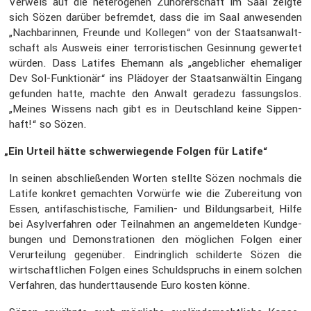
Verweis auf die hetero­genen Zuhörer­schaft im Saal zeigte
sich Sözen darüber befremdet, dass die im Saal anwesenden
„Nachba­rinnen, Freunde und Kollegen“ von der Staats­an­walt­
schaft als Ausweis einer terro­ris­ti­schen Gesin­nung gewertet
würden. Dass Latifes Ehemann als „angeb­li­cher ehema­liger
Dev Sol-Funktionär“ ins Plädoyer der Staats­an­wältin Eingang
gefunden hatte, machte den Anwalt geradezu fassungslos.
„Meines Wissens nach gibt es in Deutsch­land keine Sippen­
haft!“ so Sözen.
„
Ein Urteil hätte schwer­wie­gende Folgen für Latife“
In seinen abschlie­ßenden Worten stellte Sözen nochmals die
Latife konkret gemachten Vorwürfe wie die Zuberei­tung von
Essen, antifa­schis­ti­sche, Familien- und Bildungs­ar­beit, Hilfe
bei Asylver­fahren oder Teilnahmen an angemel­deten Kundge­
bungen und Demons­tra­tionen den mögli­chen Folgen einer
Verur­tei­lung gegen­über. Eindring­lich schil­derte Sözen die
wirtschaft­li­chen Folgen eines Schuld­spruchs in einem solchen
Verfahren, das hundert­tau­sende Euro kosten könne.