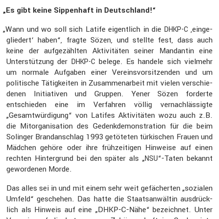
„
Es gibt keine Sippen­haft in Deutsch­land!“
„
Wann und wo soll sich Latife eigent­lich in die
‚einge­
DHKP-C
glie­dert‘ haben“, fragte Sözen, und stellte fest, dass auch
keine der aufge­zählten Aktivi­täten seiner Mandantin eine
Unter­stüt­zung der
belege. Es handele sich vielmehr
DHKP-C
um normale Aufgaben einer Vereins­vor­sit­zenden und um
politi­sche Tätig­keiten in Zusam­men­ar­beit mit vielen verschie­
denen Initia­tiven und Gruppen. Yener Sözen forderte
entschieden eine im Verfahren völlig vernach­läs­sigte
„Gesamt­wür­di­gung“ von Latifes Aktivi­täten wozu auch z.B.
die Mitor­ga­ni­sa­tion des Gedenk­de­mons­tra­tion für die beim
Solinger Brand­an­schlag 1993 getöteten türki­schen Frauen und
Mädchen gehöre oder ihre frühzei­tigen Hinweise auf einen
rechten Hinter­grund bei den später als „
“-Taten bekannt
NSU
gewor­denen Morde.
Das alles sei in und mit einem sehr weit gefächerten „sozialen
Umfeld“ geschehen. Das hatte die Staats­an­wältin ausdrück­
lich als Hinweis auf eine „DHKP-C-Nähe“ bezeichnet. Unter