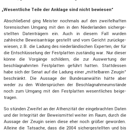
„
Wesent­liche Teile der Anklage sind nicht bewiesen“
Abschlie­ßend ging Meister nochmals auf den zweifel­haften
foren­si­schen Umgang mit den in den Nieder­landen sicher­ge­
stellten Daten­trä­gern ein. Auch in diesem Fall wurden
zahlreiche Beweis­an­träge gestellt und vom Gericht zurück­ge­
wiesen, z.B. die Ladung des nieder­län­di­schen Experten, der für
die Entschlüs­se­lung der Festplatten zuständig war. Nur dieser
könne die Vorgänge schil­dern, die zur Auswer­tung der
beschlag­nahmten Festplatten geführt hatten. Statt­dessen
habe sich der Senat auf die Ladung einer „mittel­baren Zeugin“
beschränkt. Die Aussage der Bundes­an­wältin hätte aber
weder zu den Wider­sprü­chen der Beschlag­nah­me­um­stände
noch zum Umgang mit den Festplatten wesent­li­ches beige­
tragen.
So stünden Zweifel an der Athen­zität der einge­brachten Daten
und der Integrität der Beweis­mittel weiter im Raum, durch die
Aussage der Zeugin seien diese eher noch größer geworden.
Alleine die Tatsache, dass die 2004 sicher­ge­stellten und bis