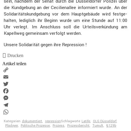
sein, nachdem der Senat durch die Düssel­dorfer Polizei über
die Kundge­bung an der Cecili­en­allee infor­miert wurde. An der
Solida­ri­täts­kund­ge­bung vor dem Haupt­ge­bäude wird festge­
halten, ledig­lich ihr Beginn wurde um eine Stunde auf 11:00
Uhr verlegt. Im Anschluss soll die Urteils­ver­kün­dung am
Kapellweg gemeinsam verfolgt werden.
Unsere Solida­rität gegen ihre Repres­sion !
Drucken
Artikel teilen
Copy
Link
Email
Twitter
Facebook
Messenger
Telegram
WhatsApp
Kategorien
dokumentiert
,
repression
Schlagworte
Latife
,
OLG Düsseldorf
,
Plädoyer
,
Politische Prozesse
,
Prozess
,
Prozessbericht
,
Tumult
,
§129b