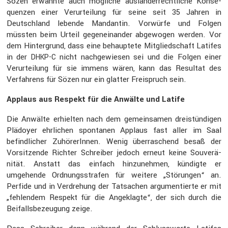
Sözen erwähnte auch mögliche auslän­der­recht­liche Konse­
quenzen einer Verur­tei­lung für seine seit 35 Jahren in
Deutsch­land lebende Mandantin. Vorwürfe und Folgen
müssten beim Urteil gegen­ein­ander abgewogen werden. Vor
dem Hinter­grund, dass eine behaup­tete Mitglied­schaft Latifes
in der
nicht nachge­wiesen sei und die Folgen einer
DHKP-C
Verur­tei­lung für sie immens wären, kann das Resultat des
Verfah­rens für Sözen nur ein glatter Freispruch sein.
Applaus aus Respekt für die Anwälte und Latife
Die Anwälte erhielten nach dem gemein­samen dreistün­digen
Plädoyer ehrli­chen spontanen Applaus fast aller im Saal
befind­li­cher Zuhöre­rInnen. Wenig überra­schend besaß der
Vorsit­zende Richter Schreiber jedoch erneut keine Souve­rä­
nität. Anstatt das einfach hinzu­nehmen, kündigte er
umgehende Ordnungs­strafen für weitere „Störungen“ an.
Perfide und in Verdre­hung der Tatsa­chen argumen­tierte er mit
„fehlendem Respekt für die Angeklagte“, der sich durch die
Beifalls­be­zeu­gung zeige.