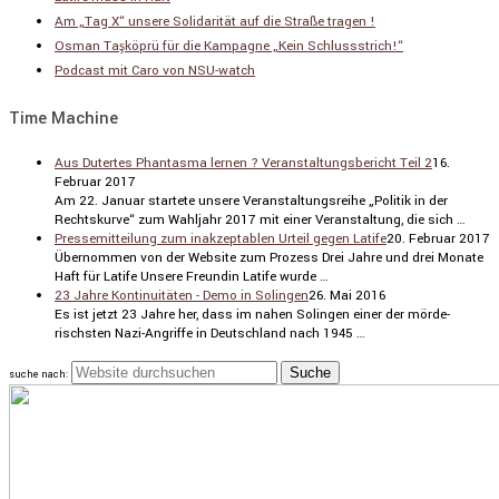
Am „Tag X“ unsere Solidarität auf die Straße tragen !
Osman Taşköprü für die Kampagne „Kein Schlussstrich!“
Podcast mit Caro von NSU-watch
Time Machine
Aus Dutertes Phantasma lernen ? Veranstaltungsbericht Teil 2
16.
Februar 2017
Am 22. Januar startete unsere Veran­stal­tungs­reihe „Politik in der
Rechts­kurve“ zum Wahljahr 2017 mit einer Veran­stal­tung, die sich …
Pressemitteilung zum inakzeptablen Urteil gegen Latife
20. Februar 2017
Übernommen von der Website zum Prozess Drei Jahre und drei Monate
Haft für Latife Unsere Freundin Latife wurde …
23 Jahre Kontinuitäten - Demo in Solingen
26. Mai 2016
Es ist jetzt 23 Jahre her, dass im nahen Solingen einer der mörde­
rischsten Nazi-Angriffe in Deutsch­land nach 1945 …
suche nach: