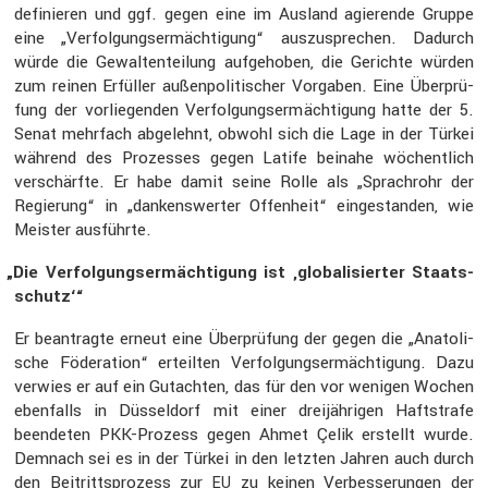
definieren und ggf. gegen eine im Ausland agierende Gruppe
eine „Verfol­gungs­er­mäch­ti­gung“ auszu­spre­chen. Dadurch
würde die Gewal­ten­tei­lung aufge­hoben, die Gerichte würden
zum reinen Erfüller außen­po­li­ti­scher Vorgaben. Eine Überprü­
fung der vorlie­genden Verfol­gungs­er­mäch­ti­gung hatte der 5.
Senat mehrfach abgelehnt, obwohl sich die Lage in der Türkei
während des Prozesses gegen Latife beinahe wöchent­lich
verschärfte. Er habe damit seine Rolle als „Sprach­rohr der
Regie­rung“ in „dankens­werter Offen­heit“ einge­standen, wie
Meister ausführte.
„
Die Verfol­gungs­er­mäch­ti­gung ist ‚globa­li­sierter Staats­
schutz‘“
Er beantragte erneut eine Überprü­fung der gegen die „Anato­li­
sche Födera­tion“ erteilten Verfol­gungs­er­mäch­ti­gung. Dazu
verwies er auf ein Gutachten, das für den vor wenigen Wochen
ebenfalls in Düssel­dorf mit einer dreijäh­rigen Haftstrafe
beendeten PKK-Prozess gegen Ahmet Çelik erstellt wurde.
Demnach sei es in der Türkei in den letzten Jahren auch durch
den Beitritts­pro­zess zur
zu keinen Verbes­se­rungen der
EU