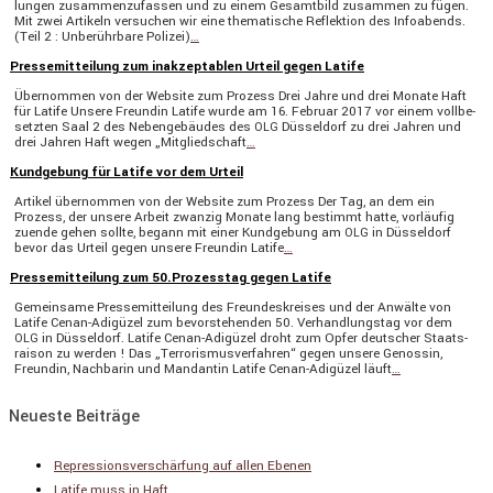
lungen zusam­men­zu­fassen und zu einem Gesamt­bild zusammen zu fügen.
Mit zwei Artikeln versu­chen wir eine thema­ti­sche Reflek­tion des Infoabends.
(Teil 2 : Unberühr­bare Polizei)
…
Pressemitteilung zum inakzeptablen Urteil gegen Latife
Übernommen von der Website zum Prozess Drei Jahre und drei Monate Haft
für Latife Unsere Freundin Latife wurde am 16. Februar 2017 vor einem vollbe­
setzten Saal 2 des Neben­ge­bäudes des
Düssel­dorf zu drei Jahren und
OLG
drei Jahren Haft wegen „Mitglied­schaft
…
Kundgebung für Latife vor dem Urteil
Artikel übernommen von der Website zum Prozess Der Tag, an dem ein
Prozess, der unsere Arbeit zwanzig Monate lang bestimmt hatte, vorläufig
zuende gehen sollte, begann mit einer Kundge­bung am
in Düssel­dorf
OLG
bevor das Urteil gegen unsere Freundin Latife
…
Pressemitteilung zum 50.Prozesstag gegen Latife
Gemein­same Presse­mit­tei­lung des Freun­des­kreises und der Anwälte von
Latife Cenan-Adigüzel zum bevor­ste­henden 50. Verhand­lungstag vor dem
in Düssel­dorf. Latife Cenan-Adigüzel droht zum Opfer deutscher Staats­
OLG
raison zu werden ! Das „Terro­ris­mus­ver­fahren“ gegen unsere Genossin,
Freundin, Nachbarin und Mandantin Latife Cenan-Adigüzel läuft
…
Neueste Beiträge
Repressionsverschärfung auf allen Ebenen
Latife muss in Haft