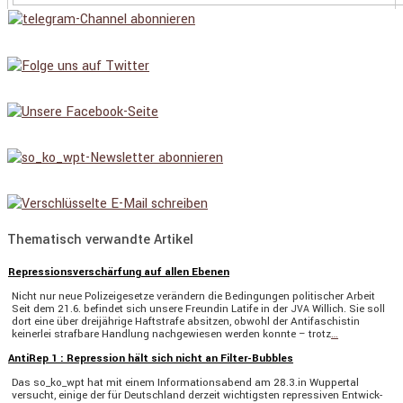
Thematisch verwandte Artikel
Repressionsverschärfung auf allen Ebenen
Nicht nur neue Polizei­ge­setze verän­dern die Bedin­gungen politi­scher Arbeit
Seit dem 21.6. befindet sich unsere Freundin Latife in der
Willich. Sie soll
JVA
dort eine über dreijäh­rige Haftstrafe absitzen, obwohl der Antifa­schistin
keinerlei straf­bare Handlung nachge­wiesen werden konnte – trotz
…
AntiRep 1 : Repression hält sich nicht an Filter-Bubbles
Das so_ko_wpt hat mit einem Infor­ma­ti­ons­abend am 28.3.in Wuppertal
versucht, einige der für Deutsch­land derzeit wichtigsten repres­siven Entwick­