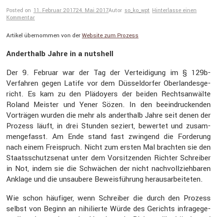
Posted on
11. Februar 2017
24. Mai 2017
Autor
so_ko_wpt
Hinterlasse einen
Kommentar
Artikel übernommen von der
Website zum Prozess
Andert­halb Jahre in a nutshell
Der 9. Februar war der Tag der Vertei­di­gung im § 129b-
Verfahren gegen Latife vor dem Düssel­dorfer Oberlan­des­ge­
richt. Es kam zu den Plädoyers der beiden Rechts­an­wälte
Roland Meister und Yener Sözen. In den beein­dru­ckenden
Vorträgen wurden die mehr als andert­halb Jahre seit denen der
Prozess läuft, in drei Stunden seziert, bewertet und zusam­
men­ge­fasst. Am Ende stand fast zwingend die Forde­rung
nach einem Freispruch. Nicht zum ersten Mal brachten sie den
Staats­schutz­senat unter dem Vorsit­zenden Richter Schreiber
in Not, indem sie die Schwä­chen der nicht nachvoll­zieh­baren
Anklage und die unsau­bere Beweis­füh­rung heraus­ar­bei­teten.
Wie schon häufiger, wenn Schreiber die durch den Prozess
selbst von Beginn an nihilierte Würde des Gerichts infra­ge­ge­