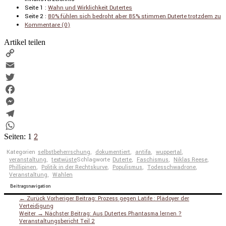
Seite 1 :
Wahn und Wirklich­keit Dutertes
Seite 2 :
80% fühlen sich bedroht aber 85% stimmen Duterte trotzdem zu
Kommen­tare (0)
Artikel teilen
Copy
Link
Email
Twitter
Facebook
Messenger
Telegram
2
WhatsApp
Seiten:
1
Kategorien
selbstbeherrschung
,
dokumentiert
,
antifa
,
wuppertal
,
veranstaltung
,
textwüste
Schlagworte
Duterte
,
Faschismus
,
Niklas Reese
,
Phillipinen
,
Politik in der Rechtskurve
,
Populismus
,
Todesschwadrone
,
Veranstaltung
,
Wahlen
Beitragsnavigation
← Zurück
Vorheriger Beitrag:
Prozess gegen Latife : Plädoyer der
Verteidigung
Weiter →
Nächster Beitrag:
Aus Dutertes Phantasma lernen ?
Veranstaltungsbericht Teil 2