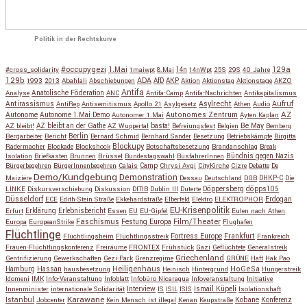
Politik in der Rechtskurve
#occupygezi
1.Mai
129a
#cross_solidarity
1maiwpt
8.Mai
14n
14nWpt
25S
29S
40 Jahre
129b
ADA
1993
2013
Abahlali
Abschiebungen
AfD
AKP
Aktion
Aktionstag
Aktionstage
AKZO
Antifa
Anatolische Föderation
Analyse
ANC
Antifa-Camp
Antifa-Nachrichten
Antikapitalismus
Antirassismus
Asylrecht
Aufruf
AntiRep
Antisemitismus
Apollo 21
Asylgesetz
Athen
Audio
AZ
Autonome
Autonome 1.Mai Demo
Autonomes Zentrum
Autonomer 1.Mai
Ayten Kaplan
Be May
AZ bleibt!
AZ bleibt an der Gathe
AZ Wuppertal
basta!
Befreiungsfest
Belgien
Bemberg
Berlin
Bergarbeiter
Bericht
Bernard Schmid
Bernhard Sander
Besetzung
Betriebskämpfe
Birgitta
Blockupy
Radermacher
Blockade
Blockshock
Botschaftsbesetzung
Brandanschlag
Break
Isolation
Briefkasten
Brunnen
Brüssel
Bundestagswahl
BusfahrerInnen
Bündnis gegen Nazis
Bürgerbegehren
BürgerInnenbegehren
Calais
Camp
Chrysi Avgi
CityKirche
Cizre
Debatte
De
Demo/Kundgebung
Demonstration
Maiziére
Dessau
Deutschland
DGB
DHKP-C
Die
Döppersberg
döpps105
LINKE
Diskursverschiebung
Diskussion
DITIB
Dublin III
Duterte
Düsseldorf
Erdogan
ECE
Edith-Stein Straße
Ekkehardstraße
Elberfeld
Elektro
ELEKTROPHOR
EU-Krisenpolitik
Erfurt
Erklärung
Erlebnisbericht
Essen
EU
EU-Gipfel
Eulen nach Athen
Faschismus
Festung Europa
Film/Theater
Europa
EuropeanStrike
Flughafen
Flüchtlinge
Fortress Europe
Frankfurt
Flüchtlingsheim
Flüchtlingsstreik
Frankreich
Frauen-Flüchtlingskonferenz
Freiräume
FRONTEX
Frühstück
Gazi
Geflüchtete
Generalstreik
Griechenland
Gentrifizierung
Gewerkschaften
Gezi-Park
Grenzregime
GRÜNE
Haft
Hak Pao
Hassan
Heiligenhaus
HoGeSa
Hamburg
hausbesetzung
Heinisch
Hintergrund
Hungerstreik
Idomeni
IMK
Info-Veranstaltung
Infoblatt
Infobüro Nicaragua
Infoveranstaltung
Initiative
Interview
Ismail Küpeli
Innenminister
internationale Solidarität
IS
ISIL
ISIS
Isolationshaft
Karawane
Istanbul
Kobane
Jobcenter
Kein Mensch ist illegal
Kenan
Keupstraße
Konferenz