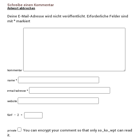
Schreibe einen Kommentar
Antwort abbrechen
Deine E-Mail-Adresse wird nicht veröffentlicht.
Erforderliche Felder sind
mit
*
markiert
kommentar
name
*
e-mail-adresse
*
website
fünf
−
2
=
You can encrypt your comment so that only so_ko_wpt can read
private
it.