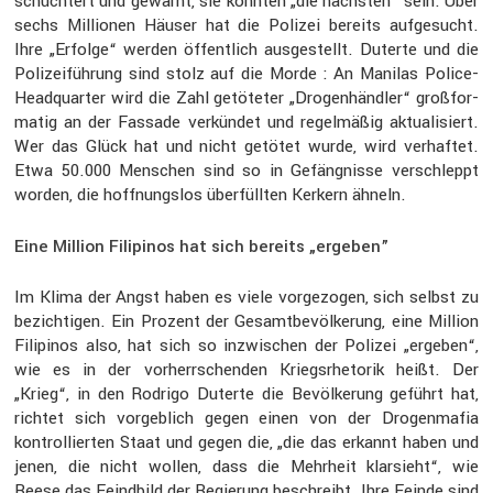
schüch­tert und gewarnt, sie könnten „die nächsten“ sein. Über
sechs Millionen Häuser hat die Polizei bereits aufge­sucht.
Ihre „Erfolge“ werden öffent­lich ausge­stellt. Duterte und die
Polizei­füh­rung sind stolz auf die Morde : An Manilas Police-
Headquarter wird die Zahl getöteter „Drogen­händler“ großfor­
matig an der Fassade verkündet und regel­mäßig aktua­li­siert.
Wer das Glück hat und nicht getötet wurde, wird verhaftet.
Etwa 50.000 Menschen sind so in Gefäng­nisse verschleppt
worden, die hoffnungslos überfüllten Kerkern ähneln.
Eine Million Filipinos hat sich bereits „ergeben”
Im Klima der Angst haben es viele vorge­zogen, sich selbst zu
bezich­tigen. Ein Prozent der Gesamt­be­völ­ke­rung, eine Million
Filipinos also, hat sich so inzwi­schen der Polizei „ergeben“,
wie es in der vorherr­schenden Kriegs­rhe­torik heißt. Der
„Krieg“, in den Rodrigo Duterte die Bevöl­ke­rung geführt hat,
richtet sich vorgeb­lich gegen einen von der Drogen­mafia
kontrol­lierten Staat und gegen die, „die das erkannt haben und
jenen, die nicht wollen, dass die Mehrheit klarsieht“, wie
Reese das Feind­bild der Regie­rung beschreibt. Ihre Feinde sind