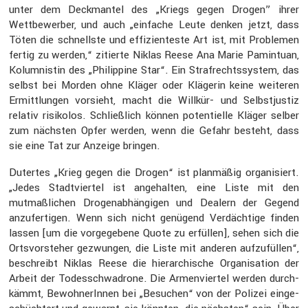
unter dem Deckmantel des „Kriegs gegen Drogen” ihrer
Wettbe­werber, und auch „einfache Leute denken jetzt, dass
Töten die schnellste und effizi­en­teste Art ist, mit Problemen
fertig zu werden,“ zitierte Niklas Reese Ana Marie Pamin­tuan,
Kolum­nistin des „Philip­pine Star“. Ein Straf­rechts­system, das
selbst bei Morden ohne Kläger oder Klägerin keine weiteren
Ermitt­lungen vorsieht, macht die Willkür- und Selbst­justiz
relativ risikolos. Schließ­lich können poten­ti­elle Kläger selber
zum nächsten Opfer werden, wenn die Gefahr besteht, dass
sie eine Tat zur Anzeige bringen.
Dutertes „Krieg gegen die Drogen“ ist planmäßig organi­siert.
„Jedes Stadt­viertel ist angehalten, eine Liste mit den
mutmaß­li­chen Drogen­ab­hän­gigen und Dealern der Gegend
anzufer­tigen. Wenn sich nicht genügend Verdäch­tige finden
lassen [um die vorge­ge­bene Quote zu erfüllen], sehen sich die
Ortsvor­steher gezwungen, die Liste mit anderen aufzu­füllen“,
beschreibt Niklas Reese die hierar­chi­sche Organi­sa­tion der
Arbeit der Todes­schwa­drone. Die Armen­viertel werden durch­
kämmt, Bewoh­ne­rInnen bei „Besuchen“ von der Polizei einge­