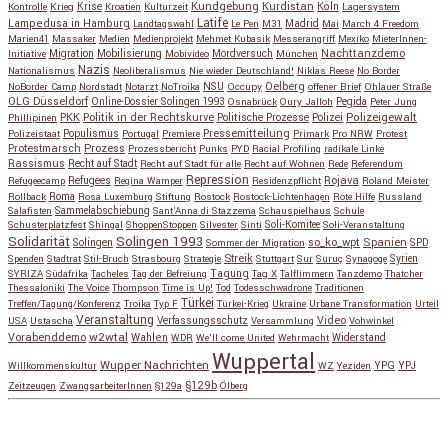
Kundgebung
Kurdistan
Krise
Köln
Kontrolle
Krieg
Kroatien
Kulturzeit
Lagersystem
Latife
Lampedusa in Hamburg
Madrid
Landtagswahl
Le Pen
M31
Mai
March 4 Freedom
Marien41
Massaker
Medien
Medienprojekt
Mehmet Kubasik
Messerangriff
Mexiko
MieterInnen-
Migration
Mobilisierung
Mordversuch
Nachttanzdemo
Initiative
Mobivideo
München
Nazis
Nationalismus
Neoliberalismus
Nie wieder Deutschland!
Niklas Reese
No Border
NSU
Oelberg
NoBorder Camp
Nordstadt
Notarzt
NoTroika
Occupy
offener Brief
Ohlauer Straße
OLG Düsseldorf
Pegida
Online-Dossier Solingen 1993
Osnabrück
Oury Jalloh
Peter Jung
Polizeigewalt
PKK
Politik in der Rechtskurve
Politische Prozesse
Polizei
Phillipinen
Populismus
Pressemitteilung
Polizeistaat
Portugal
Premiere
Primark
Pro NRW
Protest
Protestmarsch
Prozess
Prozessbericht
Punks
PYD
Racial Profiling
radikale Linke
Rassismus
Recht auf Stadt
Recht auf Stadt für alle
Recht auf Wohnen
Rede
Referendum
Repression
Refugees
Rojava
Refugeecamp
Regina Wamper
Residenzpflicht
Roland Meister
Roma
Rollback
Rosa Luxemburg Stiftung
Rostock
Rostock-Lichtenhagen
Rote Hilfe
Russland
Salafisten
Sammelabschiebung
Sant'Anna di Stazzema
Schauspielhaus
Schule
Schusterplatzfest
Shingal
ShoppenStoppen
Silvester
Sinti
Soli-Komitee
Soli-Veranstaltung
Solidarität
Solingen 1993
so_ko_wpt
Solingen
Spanien
SPD
Sommer der Migration
Streik
Spenden
Stadtrat
Stil-Bruch
Strasbourg
Strategie
Stuttgart
Sur
Suruç
Synagoge
Syrien
Tagung
SYRIZA
Südafrika
Tacheles
Tag der Befreiung
Tag X
Talflimmern
Tanzdemo
Thatcher
Thessaloniki
The Voice
Thompson
Time is Up!
Tod
Todesschwadrone
Traditionen
Türkei
Treffen/Tagung/Konferenz
Troika
Typ F
Türkei-Krieg
Ukraine
Urbane Transformation
Urteil
Veranstaltung
Verfassungsschutz
Video
USA
Ustascha
Versammlung
Vohwinkel
w2wtal
Vorabenddemo
Wahlen
Widerstand
WDR
We'll come United
Wehrmacht
Wuppertal
Wupper Nachrichten
YPG
Willkommenskultur
WZ
Yeziden
YPJ
§129b
Zeitzeugen
ZwangsarbeiterInnen
§129a
Ölberg
Copyright © 2026
so_ko_wpt • intervention und selbstbeherrschung
. Alle Rechte vorbehalten.