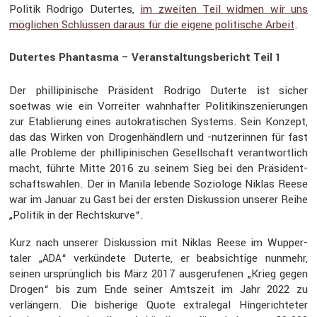
Politik Rodrigo Dutertes,
im zweiten Teil widmen wir uns
mögli­chen Schlüssen daraus für die eigene politi­sche Arbeit
.
Dutertes Phantasma – Veranstaltungsbericht Teil 1
Der philli­pi­ni­sche Präsi­dent Rodrigo Duterte ist sicher
soetwas wie ein Vorreiter wahnhafter Politik­in­sze­nie­rungen
zur Etablie­rung eines autokra­ti­schen Systems. Sein Konzept,
das das Wirken von Drogen­händ­lern und -nutze­rinnen für fast
alle Probleme der philli­pi­ni­schen Gesell­schaft verant­wort­lich
macht, führte Mitte 2016 zu seinem Sieg bei den Präsi­dent­
schafts­wahlen. Der in Manila lebende Sozio­loge Niklas Reese
war im Januar zu Gast bei der ersten Diskus­sion unserer Reihe
„Politik in der Rechts­kurve“.
Kurz nach unserer Diskus­sion mit Niklas Reese im Wupper­
taler „
“ verkün­dete Duterte, er beabsich­tige nunmehr,
ADA
seinen ursprüng­lich bis März 2017 ausge­ru­fenen „Krieg gegen
Drogen“ bis zum Ende seiner Amtszeit im Jahr 2022 zu
verlän­gern. Die bishe­rige Quote extra­legal Hinge­rich­teter