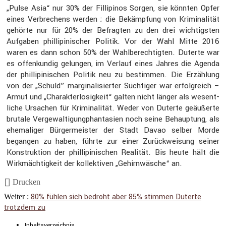
„Pulse Asia“ nur 30% der Filli­pinos Sorgen, sie könnten Opfer
eines Verbre­chens werden ; die Bekämp­fung von Krimi­na­lität
gehörte nur für 20% der Befragten zu den drei wichtigsten
Aufgaben philli­pi­ni­scher Politik. Vor der Wahl Mitte 2016
waren es dann schon 50% der Wahlbe­rech­tigten. Duterte war
es offen­kundig gelungen, im Verlauf eines Jahres die Agenda
der philli­pi­ni­schen Politik neu zu bestimmen. Die Erzäh­lung
von der „Schuld” margi­na­li­sierter Süchtiger war erfolg­reich –
Armut und „Charak­ter­lo­sig­keit“ galten nicht länger als wesent­
liche Ursachen für Krimi­na­lität. Weder von Duterte geäußerte
brutale Verge­wal­ti­gungphan­ta­sien noch seine Behaup­tung, als
ehema­liger Bürger­meister der Stadt Davao selber Morde
begangen zu haben, führte zur einer Zurück­wei­sung seiner
Konstruk­tion der philli­pi­ni­schen Realität. Bis heute hält die
Wirkmäch­tig­keit der kollek­tiven „Gehirn­wä­sche“ an.
Drucken
80% fühlen sich bedroht aber 85% stimmen Duterte
Weiter :
trotzdem zu
Inhalts­ver­zeichnis