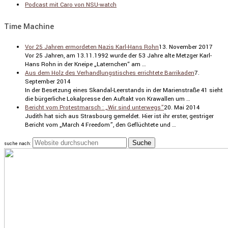
Podcast mit Caro von NSU-watch
Time Machine
Vor 25 Jahren ermordeten Nazis Karl-Hans Rohn
13. November 2017
Vor 25 Jahren, am 13.11.1992 wurde der 53 Jahre alte Metzger Karl-
Hans Rohn in der Kneipe „Laternchen“ am …
Aus dem Holz des Verhandlungstisches errichtete Barrikaden
7.
September 2014
In der Beset­zung eines Skandal-Leerstands in der Marien­straße 41 sieht
die bürger­liche Lokal­presse den Auftakt von Krawallen um …
Bericht vom Protestmarsch : „Wir sind unterwegs”
20. Mai 2014
Judith hat sich aus Stras­bourg gemeldet. Hier ist ihr erster, gestriger
Bericht vom „March 4 Freedom”, den Geflüch­tete und …
suche nach: