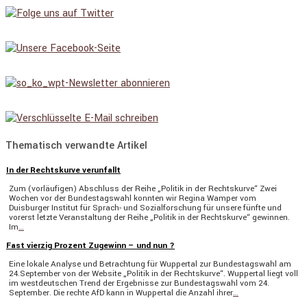
Thematisch verwandte Artikel
In der Rechtskurve verunfallt
Zum (vorläu­figen) Abschluss der Reihe „Politik in der Rechts­kurve“ Zwei
Wochen vor der Bundes­tags­wahl konnten wir Regina Wamper vom
Duisburger Institut für Sprach- und Sozial­for­schung für unsere fünfte und
vorerst letzte Veran­stal­tung der Reihe „Politik in der Rechts­kurve“ gewinnen.
Im
…
Fast vierzig Prozent Zugewinn – und nun ?
Eine lokale Analyse und Betrach­tung für Wuppertal zur Bundes­tags­wahl am
24.September von der Website „Politik in der Rechts­kurve“. Wuppertal liegt voll
im westdeut­schen Trend der Ergeb­nisse zur Bundes­tags­wahl vom 24.
September. Die rechte AfD kann in Wuppertal die Anzahl ihrer
…