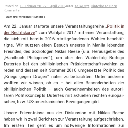
Posted on
15. Februar 2017
29. April 2018
Autor
so_ko_wpt
Hinterlasse einen
Kommentar
Wahn und Wirklichkeit Dutertes
Am 22. Januar startete unsere Veran­stal­tungs­reihe „
Politik in
der Rechts­kurve
” zum Wahljahr 2017 mit einer Veran­stal­tung,
die sich mit bereits 2016 statt­ge­fun­denen Wahlen beschäf­
tigte. Wir nutzten einen Besuch unseres in Manila lebenden
Freundes, des Sozio­logen Niklas Reese (u.a. Heraus­geber des
„Handbuch Philip­pinen”), um über den Wahler­folg Rodrigo
Dutertes bei den philli­pi­ni­schen Präsi­dent­schafts­wahlen zu
reden und dessen seit Sommer 2016 umgesetzte Politik des
„Kriegs gegen Drogen” näher zu betrachten. Unter anderem
wollten wir wissen, ob es – bei allen Beson­der­heiten der
philli­pi­ni­schen Politik – auch Gemein­sam­keiten des autori­
tären Politik­kon­zepts Dutertes mit aktuellen rechten europäi­
schen, bzw. US-ameri­ka­ni­schen Bewegungen gibt.
Unsere Erkennt­nisse aus der Diskus­sion mit Niklas Reese
haben wir in zwei Berichten zur Veran­stal­tung aufge­schrieben.
Im ersten Teil geht es um notwe­nige Infor­ma­tionen zur