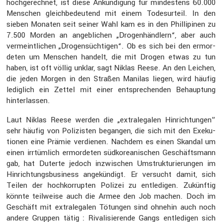
hochge­rechnet, ist diese Ankün­di­gung für mindes­tens 60.000
Menschen gleich­be­deu­tend mit einem Todes­ur­teil. In den
sieben Monaten seit seiner Wahl kam es in den Philli­pinen zu
7.500 Morden an angeb­li­chen „Drogen­händ­lern“, aber auch
vermeint­li­chen „Drogen­süch­tigen“. Ob es sich bei den ermor­
deten um Menschen handelt, die mit Drogen etwas zu tun
haben, ist oft völlig unklar, sagt Niklas Reese. An den Leichen,
die jeden Morgen in den Straßen Manilas liegen, wird häufig
ledig­lich ein Zettel mit einer entspre­chenden Behaup­tung
hinter­lassen.
Laut Niklas Reese werden die „extra­le­galen Hinrich­tungen”
sehr häufig von Polizisten begangen, die sich mit den Exeku­
tionen eine Prämie verdienen. Nachdem es einen Skandal um
einen irrtüm­lich ermor­deten südko­rea­ni­schen Geschäfts­mann
gab, hat Duterte jedoch inzwi­schen Umstruk­tu­rie­rungen im
Hinrich­tungs­busi­ness angekün­digt. Er versucht damit, sich
Teilen der hochkor­rupten Polizei zu entle­digen. Zukünftig
könnte teilweise auch die Armee den Job machen. Doch im
Geschäft mit extra­le­galen Tötungen sind ohnehin auch noch
andere Gruppen tätig : Rivali­sie­rende Gangs entle­digen sich