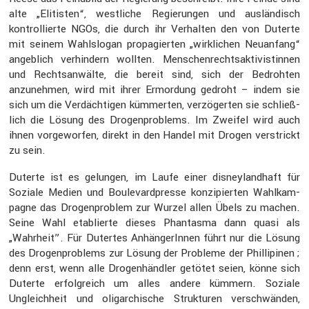
alte „Elitisten“, westliche Regie­rungen und auslän­disch
kontrol­lierte NGOs, die durch ihr Verhalten den von Duterte
mit seinem Wahlslogan propa­gierten „wirkli­chen Neuan­fang“
angeb­lich verhin­dern wollten. Menschen­rechts­ak­ti­vis­tinnen
und Rechts­an­wälte, die bereit sind, sich der Bedrohten
anzunehmen, wird mit ihrer Ermor­dung gedroht – indem sie
sich um die Verdäch­tigen kümmerten, verzö­gerten sie schließ­
lich die Lösung des Drogen­pro­blems. Im Zweifel wird auch
ihnen vorge­worfen, direkt in den Handel mit Drogen verstrickt
zu sein.
Duterte ist es gelungen, im Laufe einer disney­land­haft für
Soziale Medien und Boule­vard­presse konzi­pierten Wahlkam­
pagne das Drogen­pro­blem zur Wurzel allen Übels zu machen.
Seine Wahl etablierte dieses Phantasma dann quasi als
„Wahrheit”. Für Dutertes Anhän­ge­rInnen führt nur die Lösung
des Drogen­pro­blems zur Lösung der Probleme der Philli­pinen ;
denn erst, wenn alle Drogen­händler getötet seien, könne sich
Duterte erfolg­reich um alles andere kümmern. Soziale
Ungleich­heit und oligar­chi­sche Struk­turen verschwänden,