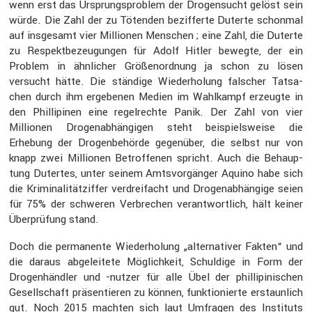
wenn erst das Ursprungs­pro­blem der Drogen­sucht gelöst sein
würde. Die Zahl der zu Tötenden bezif­ferte Duterte schonmal
auf insge­samt vier Millionen Menschen ; eine Zahl, die Duterte
zu Respekt­be­zeu­gungen für Adolf Hitler bewegte, der ein
Problem in ähnli­cher Größen­ord­nung ja schon zu lösen
versucht hätte. Die ständige Wieder­ho­lung falscher Tatsa­
chen durch ihm ergebenen Medien im Wahlkampf erzeugte in
den Philli­pinen eine regel­rechte Panik. Der Zahl von vier
Millionen Drogen­ab­hän­gigen steht beispiels­weise die
Erhebung der Drogen­be­hörde gegen­über, die selbst nur von
knapp zwei Millionen Betrof­fenen spricht. Auch die Behaup­
tung Dutertes, unter seinem Amtsvor­gänger Aquino habe sich
die Krimi­na­li­tätziffer verdrei­facht und Drogen­ab­hän­gige seien
für 75% der schweren Verbre­chen verant­wort­lich, hält keiner
Überprü­fung stand.
Doch die perma­nente Wieder­ho­lung „alter­na­tiver Fakten“ und
die daraus abgelei­tete Möglich­keit, Schul­dige in Form der
Drogen­händler und -nutzer für alle Übel der philli­pi­ni­schen
Gesell­schaft präsen­tieren zu können, funktio­nierte erstaun­lich
gut. Noch 2015 machten sich laut Umfragen des Insti­tuts