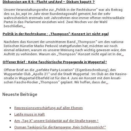
Diskussion am 8.9.: Flucht und Asyl – Diskurs kaputt ?
Unsere Veran­stal­tungs­reihe zur „Politik in der Rechts­kurve” war als Beitrag
des so_ko_wpt im Jahr einer Bundes­tags­wahl gemeint, bei der sehr
wahrschein­lich erstmals seit Jahrzehnten eine immer offener rechts­ra­di­kale
Partei in das Parla­ment einziehen wird. Zwei Wochen vor der Wahl
beschließen
…
Politik in der Rechtskurve : „Thompson“-Konzert ist nicht egal
Nachdem das Konzert der umstrit­tenen Band „Thompson” um den natio­na­
lis­ti­schen Künstler Marko Perković statt­ge­funden hat, möchten wir noch
einmal erläu­tern, warum es unserer Meinung nach wichtig gewesen wäre, den
Auftritt zu verhin­dern. Warum ein „Thompson”-Konzert nicht egal ist In der
…
Offener Brief : Keine faschistische Propaganda in Wuppertal !
Offener Brief an die „perfekte Party-Location“ (Eigen­be­schrei­bung), den
Wupper­taler Club „Apollo 21“ und die Stadt Wuppertal : Im Club an der Kasino­
straße in Wuppertal-Elber­­feld ist für den 4. Juni ein Konzert mit dem kroati­
schen Fascho-Rocker „Thompson” geplant. Wir hoffen, dass der
…
Neueste Beiträge
Repressionsverschärfung auf allen Ebenen
Latife muss in Haft
Am „Tag X“ unsere Solidarität auf die Straße tragen !
Osman Taşköprü für die Kampagne „Kein Schlussstrich!“