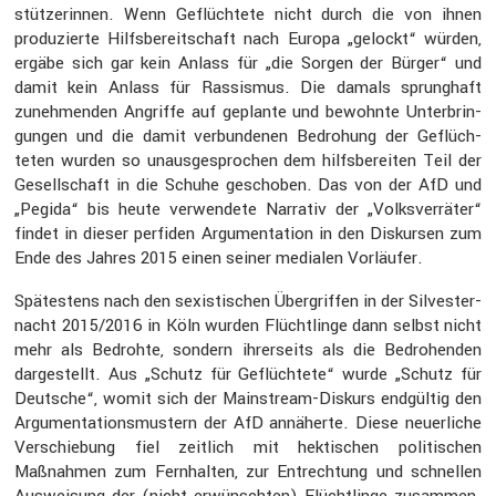
stüt­ze­rinnen. Wenn Geflüch­tete nicht durch die von ihnen
produ­zierte Hilfs­be­reit­schaft nach Europa „gelockt“ würden,
ergäbe sich gar kein Anlass für „die Sorgen der Bürger“ und
damit kein Anlass für Rassismus. Die damals sprung­haft
zuneh­menden Angriffe auf geplante und bewohnte Unter­brin­
gungen und die damit verbun­denen Bedro­hung der Geflüch­
teten wurden so unaus­ge­spro­chen dem hilfs­be­reiten Teil der
Gesell­schaft in die Schuhe geschoben. Das von der AfD und
„Pegida“ bis heute verwen­dete Narrativ der „Volks­ver­räter“
findet in dieser perfiden Argumen­ta­tion in den Diskursen zum
Ende des Jahres 2015 einen seiner medialen Vorläufer.
Spätes­tens nach den sexis­ti­schen Übergriffen in der Silves­ter­
nacht 2015/2016 in Köln wurden Flücht­linge dann selbst nicht
mehr als Bedrohte, sondern ihrer­seits als die Bedro­henden
darge­stellt. Aus „Schutz für Geflüch­tete“ wurde „Schutz für
Deutsche“, womit sich der Mainstream-Diskurs endgültig den
Argumen­ta­ti­ons­mus­tern der AfD annäherte. Diese neuer­liche
Verschie­bung fiel zeitlich mit hekti­schen politi­schen
Maßnahmen zum Fernhalten, zur Entrech­tung und schnellen
Auswei­sung der (nicht erwünschten) Flücht­linge zusammen.