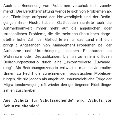
Auch die Benen­nung von Problemen verschob sich zuneh­
mend : Die Bericht­erstat­tung wendete sich von Problemen ab,
die Flücht­linge aufgrund der Notwen­dig­keit und der Bedin­
gungen ihrer Flucht haben. Statt­dessen richtete sich die
Aufmerk­sam­keit immer mehr auf die angeb­li­chen oder
tatsäch­li­chen Probleme, die die meistens übertrieben darge­
stellte hohe Zahl der Geflüch­teten für das Land mit sich
bringt : Angefangen von Manage­ment-Problemen bei der
Aufnahme und Unter­brin­gung, knappen Ressourcen an
Wohnraum oder Deutsch­kursen, bis hin zu einem diffusen
Bedro­hungs­sze­nario durch eine „unkon­trol­lierte Zuwan­de­
rung“. Als Bedro­hungs­sze­nario entwarfen manche Journa­lis­
tInnen zu Recht die zuneh­menden rassis­ti­schen Mobili­sie­
rungen, die sie jedoch als angeb­lich unaus­weich­liche Folge der
Migra­ti­ons­be­we­gung oft wieder den gestie­genen Flücht­lings­
zahlen zuschrieben.
Aus „Schutz für Schutz­su­chende“ wird „Schutz vor
Schutz­su­chenden“