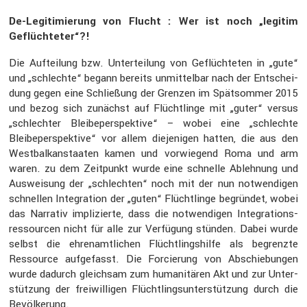
De-Legiti­mie­rung von Flucht : Wer ist noch „legitim
Geflüch­teter“?!
Die Auftei­lung bzw. Unter­tei­lung von Geflüch­teten in „gute“
und „schlechte“ begann bereits unmit­telbar nach der Entschei­
dung gegen eine Schlie­ßung der Grenzen im Spätsommer 2015
und bezog sich zunächst auf Flücht­linge mit „guter“ versus
„schlechter Bleibe­per­spek­tive“ – wobei eine „schlechte
Bleibe­per­spek­tive“ vor allem dieje­nigen hatten, die aus den
Westbal­kan­staaten kamen und vorwie­gend Roma und arm
waren. zu dem Zeitpunkt wurde eine schnelle Ableh­nung und
Auswei­sung der „schlechten“ noch mit der nun notwen­digen
schnellen Integra­tion der „guten“ Flücht­linge begründet, wobei
das Narrativ impli­zierte, dass die notwen­digen Integra­ti­ons­
res­sourcen nicht für alle zur Verfü­gung stünden. Dabei wurde
selbst die ehren­amt­li­chen Flücht­lings­hilfe als begrenzte
Ressource aufge­fasst. Die Forcie­rung von Abschie­bungen
wurde dadurch gleichsam zum humani­tären Akt und zur Unter­
stüt­zung der freiwil­ligen Flücht­lings­un­ter­stüt­zung durch die
Bevöl­ke­rung.