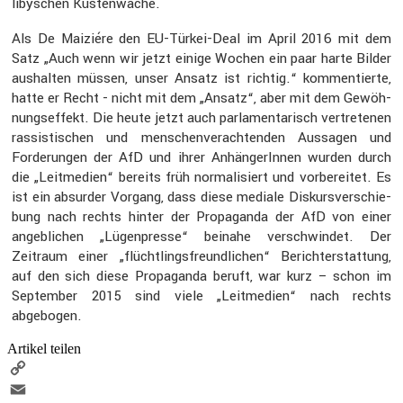
libyschen Küsten­wache.
Als De Maiziére den EU-Türkei-Deal im April 2016 mit dem
Satz „Auch wenn wir jetzt einige Wochen ein paar harte Bilder
aushalten müssen, unser Ansatz ist richtig.“ kommen­tierte,
hatte er Recht - nicht mit dem „Ansatz“, aber mit dem Gewöh­
nungs­ef­fekt. Die heute jetzt auch parla­men­ta­risch vertre­tenen
rassis­ti­schen und menschen­ver­ach­tenden Aussagen und
Forde­rungen der AfD und ihrer Anhän­ge­rInnen wurden durch
die „Leitme­dien“ bereits früh norma­li­siert und vorbe­reitet. Es
ist ein absurder Vorgang, dass diese mediale Diskurs­ver­schie­
bung nach rechts hinter der Propa­ganda der AfD von einer
angeb­li­chen „Lügen­presse“ beinahe verschwindet. Der
Zeitraum einer „flücht­lings­freund­li­chen“ Bericht­erstat­tung,
auf den sich diese Propa­ganda beruft, war kurz – schon im
September 2015 sind viele „Leitme­dien“ nach rechts
abgebogen.
Artikel teilen
Copy