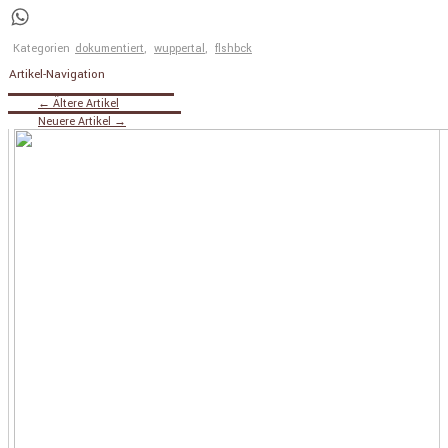
Telegram
WhatsApp
Kategorien
dokumentiert
,
wuppertal
,
flshbck
Artikel-Navigation
←
Ältere Artikel
Neuere Artikel
→