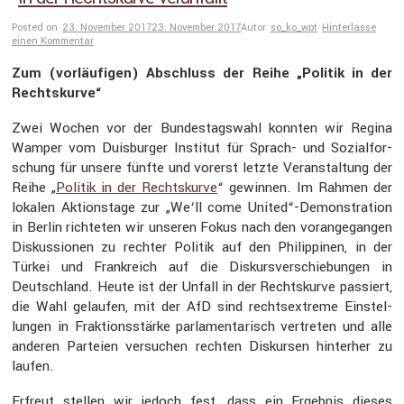
Posted on
23. November 2017
23. November 2017
Autor
so_ko_wpt
Hinterlasse
einen Kommentar
Zum (vorläu­figen) Abschluss der Reihe „Politik in der
Rechts­kurve“
Zwei Wochen vor der Bundes­tags­wahl konnten wir Regina
Wamper vom Duisburger Institut für Sprach- und Sozial­for­
schung für unsere fünfte und vorerst letzte Veran­stal­tung der
Reihe „
Politik in der Rechts­kurve
“ gewinnen. Im Rahmen der
lokalen Aktions­tage zur „We‘ll come United“-Demonstration
in Berlin richteten wir unseren Fokus nach den voran­ge­gangen
Diskus­sionen zu rechter Politik auf den Philip­pinen, in der
Türkei und Frank­reich auf die Diskurs­ver­schie­bungen in
Deutsch­land. Heute ist der Unfall in der Rechts­kurve passiert,
die Wahl gelaufen, mit der AfD sind rechts­ex­treme Einstel­
lungen in Frakti­ons­stärke parla­men­ta­risch vertreten und alle
anderen Parteien versu­chen rechten Diskursen hinterher zu
laufen.
Erfreut stellen wir jedoch fest, dass ein Ergebnis dieses