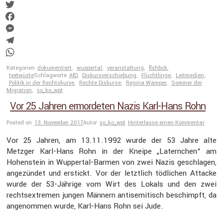
Link
Email
Twitter
Facebook
Messenger
Telegram
WhatsApp
Kategorien
dokumentiert
,
wuppertal
,
veranstaltung
,
flshbck
,
textwüste
Schlagworte
AfD
,
Diskursverschiebung
,
Flüchtlinge
,
Leitmedien
,
Politik in der Rechtskurve
,
Rechte Diskurse
,
Regina Wamper
,
Sommer der
Migration
,
so_ko_wpt
Vor 25 Jahren ermordeten Nazis Karl-Hans Rohn
Posted on
13. November 2017
Autor
so_ko_wpt
Hinterlasse einen Kommentar
Vor 25 Jahren, am 13.11.1992 wurde der 53 Jahre alte
Metzger Karl-Hans Rohn in der Kneipe „Laternchen“ am
Hohen­stein in Wuppertal-Barmen von zwei Nazis geschlagen,
angezündet und erstickt. Vor der letzt­lich tödli­chen Attacke
wurde der 53-Jährige vom Wirt des Lokals und den zwei
rechts­ex­tremen jungen Männern antise­mi­tisch beschimpft, da
angenommen wurde, Karl-Hans Rohn sei Jude.