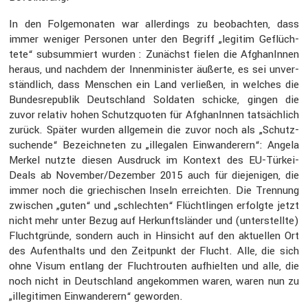
In den Folge­mo­naten war aller­dings zu beobachten, dass
immer weniger Personen unter den Begriff „legitim Geflüch­
tete“ subsum­miert wurden : Zunächst fielen die Afgha­nInnen
heraus, und nachdem der Innen­mi­nister äußerte, es sei unver­
ständ­lich, dass Menschen ein Land verließen, in welches die
Bundes­re­pu­blik Deutsch­land Soldaten schicke, gingen die
zuvor relativ hohen Schutz­quoten für Afgha­nInnen tatsäch­lich
zurück. Später wurden allge­mein die zuvor noch als „Schutz­
su­chende“ Bezeich­neten zu „illegalen Einwan­de­rern“: Angela
Merkel nutzte diesen Ausdruck im Kontext des EU-Türkei-
Deals ab November/Dezember 2015 auch für dieje­nigen, die
immer noch die griechi­schen Inseln erreichten. Die Trennung
zwischen „guten“ und „schlechten“ Flücht­lingen erfolgte jetzt
nicht mehr unter Bezug auf Herkunfts­länder und (unter­stellte)
Flucht­gründe, sondern auch in Hinsicht auf den aktuellen Ort
des Aufent­halts und den Zeitpunkt der Flucht. Alle, die sich
ohne Visum entlang der Flucht­routen aufhielten und alle, die
noch nicht in Deutsch­land angekommen waren, waren nun zu
„illegi­timen Einwan­de­rern“ geworden.