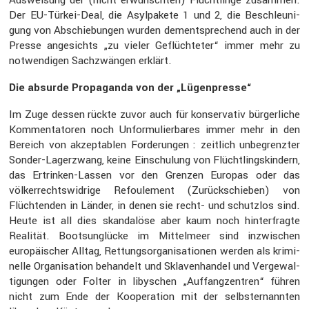
Der EU-Türkei-Deal, die Asylpa­kete 1 und 2, die Beschleu­ni­
gung von Abschie­bungen wurden dementspre­chend auch in der
Presse angesichts „zu vieler Geflüch­teter“ immer mehr zu
notwen­digen Sachzwängen erklärt.
Die absurde Propa­ganda von der „Lügen­presse“
Im Zuge dessen rückte zuvor auch für konser­vativ bürger­liche
Kommen­ta­toren noch Unfor­mu­lier­bares immer mehr in den
Bereich von akzep­ta­blen Forde­rungen : zeitlich unbegrenzter
Sonder-Lager­zwang, keine Einschu­lung von Flücht­lings­kin­dern,
das Ertrinken-Lassen vor den Grenzen Europas oder das
völker­rechts­wid­rige Refou­le­ment (Zurück­schieben) von
Flüch­tenden in Länder, in denen sie recht- und schutzlos sind.
Heute ist all dies skanda­löse aber kaum noch hinter­fragte
Realität. Boots­un­glücke im Mittel­meer sind inzwi­schen
europäi­scher Alltag, Rettungs­or­ga­ni­sa­tionen werden als krimi­
nelle Organi­sa­tion behan­delt und Sklaven­handel und Verge­wal­
ti­gungen oder Folter in libyschen „Auffang­zen­tren“ führen
nicht zum Ende der Koope­ra­tion mit der selbst­er­nannten