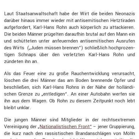
Laut Staats­an­walt­schaft habe der Wirt die beiden Neonazis
darüber hinaus immer wieder mit antise­mi­ti­schen Hetzti­raden
aufge­for­dert, Karl-Hans Rohn auch körper­lich zu attackieren.
Die beiden Männer prügelten daraufhin brutal auf den Mann ein
und schüt­teten unter anfeu­ernden antise­mi­ti­schen Ausrufen
des Wirts („Juden müssen brennen“) schließ­lich hochpro­zen­
tigen Schnaps über den verletzten Karl-Hans Rohn und
zündeten ihn an.
Als das Feuer eine zu große Rauch­ent­wick­lung verur­sacht,
löschen die drei Männer das am Boden brennende Opfer und
beschließen, sich Karl-Hans Rohns in der Nähe der hollän­di­
schen Grenze zu „entle­digen“. An einer Autobahn werfen sie
ihn aus dem Wagen. Ob Rohn zu diesem Zeitpunkt noch lebt
bleibt unklar.
Die jungen Männer sind Mitglieder in der rechts­ex­tremen
Verei­ni­gung der
„Natio­na­lis­ti­schen Front“
– jener Gruppie­rung,
die kurz nach den rassis­ti­schen Brand­an­schlägen von Mölln