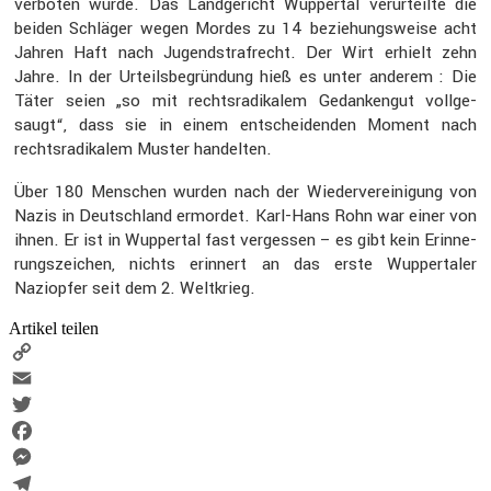
verboten wurde. Das Landge­richt Wuppertal verur­teilte die
beiden Schläger wegen Mordes zu 14 bezie­hungs­weise acht
Jahren Haft nach Jugend­straf­recht. Der Wirt erhielt zehn
Jahre. In der Urteils­be­grün­dung hieß es unter anderem : Die
Täter seien „so mit rechts­ra­di­kalem Gedan­kengut vollge­
saugt“, dass sie in einem entschei­denden Moment nach
rechts­ra­di­kalem Muster handelten.
Über 180 Menschen wurden nach der Wieder­ver­ei­ni­gung von
Nazis in Deutsch­land ermordet. Karl-Hans Rohn war einer von
ihnen. Er ist in Wuppertal fast vergessen – es gibt kein Erinne­
rungs­zei­chen, nichts erinnert an das erste Wupper­taler
Naziopfer seit dem 2. Weltkrieg.
Artikel teilen
Copy
Link
Email
Twitter
Facebook
Messenger