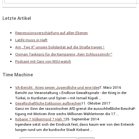
Letzte Artikel
Repressionsverschärfung auf allen Ebenen
Latife muss in Haft
Am „Tag X“ unsere Solidarität auf die Straße tragen !
Osman Taşköprü für die Kampagne „Kein Schlussstrich!“
Podcast mit Caro von NSU-watch
Time Machine
VA-Bericht : Krieg gegen Jugendliche und eine Idee
7. März 2016
Bericht zur Veran­stal­tung « Endlose Gewalt­spi­rale - der Krieg in der
Türkei, in Kurdi­stan und Syrien » mit Ismail Küpeli …
Gesellschaftliche Exklusion aufbrechen
11. Oktober 2017
Ganz im Sinn der rassis­ti­schen AfD grenzt die ausschließ­liche Beschäf­
ti­gung mit Motiven ihrer sechs Millionen Wähle­rInnen die 17 …
Kobane ? Völkermord ? Häh ?
25. September 2014
Irgendwie setzt sich der Eindruck fest, dass kaum wer von den Entwick­
lungen rund um die kurdi­sche Stadt Kobané …