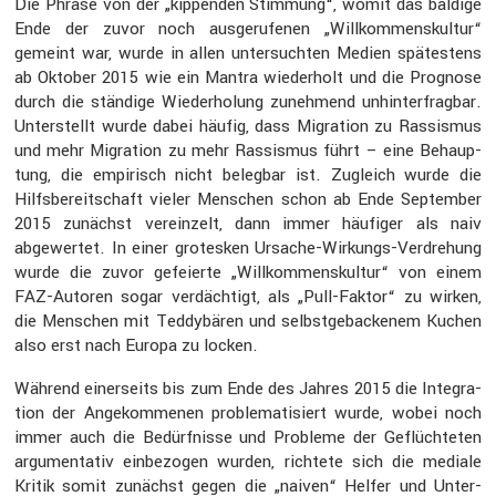
Die Phrase von der „kippenden Stimmung“, womit das baldige
Ende der zuvor noch ausge­ru­fenen „Willkom­mens­kultur“
gemeint war, wurde in allen unter­suchten Medien spätes­tens
ab Oktober 2015 wie ein Mantra wieder­holt und die Prognose
durch die ständige Wieder­ho­lung zuneh­mend unhin­ter­fragbar.
Unter­stellt wurde dabei häufig, dass Migra­tion zu Rassismus
und mehr Migra­tion zu mehr Rassismus führt – eine Behaup­
tung, die empirisch nicht belegbar ist. Zugleich wurde die
Hilfs­be­reit­schaft vieler Menschen schon ab Ende September
2015 zunächst verein­zelt, dann immer häufiger als naiv
abgewertet. In einer grotesken Ursache-Wirkungs-Verdre­hung
wurde die zuvor gefei­erte „Willkom­mens­kultur“ von einem
FAZ-Autoren sogar verdäch­tigt, als „Pull-Faktor“ zu wirken,
die Menschen mit Teddy­bären und selbst­ge­ba­ckenem Kuchen
also erst nach Europa zu locken.
Während einer­seits bis zum Ende des Jahres 2015 die Integra­
tion der Angekom­menen proble­ma­ti­siert wurde, wobei noch
immer auch die Bedürf­nisse und Probleme der Geflüch­teten
argumen­tativ einbe­zogen wurden, richtete sich die mediale
Kritik somit zunächst gegen die „naiven“ Helfer und Unter­