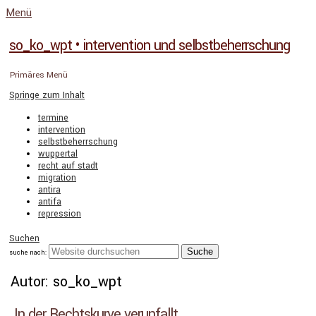
Menü
so_ko_wpt • intervention und selbstbeherrschung
Primäres Menü
Springe zum Inhalt
termine
intervention
selbstbeherrschung
wuppertal
recht auf stadt
migration
antira
antifa
repression
Suchen
suche nach:
Autor:
so_ko_wpt
In der Rechtskurve verunfallt