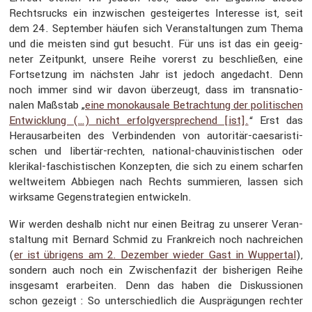
Rechts­rucks ein inzwi­schen gestei­gertes Inter­esse ist, seit
dem 24. September häufen sich Veran­stal­tungen zum Thema
und die meisten sind gut besucht. Für uns ist das ein geeig­
neter Zeitpunkt, unsere Reihe vorerst zu beschließen, eine
Fortset­zung im nächsten Jahr ist jedoch angedacht. Denn
noch immer sind wir davon überzeugt, dass im trans­na­tio­
nalen Maßstab „
eine monokau­sale Betrach­tung der politi­schen
Entwick­lung (…) nicht erfolg­ver­spre­chend [ist].
“ Erst das
Heraus­ar­beiten des Verbin­denden von autoritär-caesa­ris­ti­
schen und libertär-rechten, national-chauvi­nis­ti­schen oder
klerikal-faschis­ti­schen Konzepten, die sich zu einem scharfen
weltweitem Abbiegen nach Rechts summieren, lassen sich
wirksame Gegen­stra­te­gien entwi­ckeln.
Wir werden deshalb nicht nur einen Beitrag zu unserer Veran­
stal­tung mit Bernard Schmid zu Frank­reich noch nachrei­chen
(
er ist übrigens am 2. Dezember wieder Gast in Wuppertal
),
sondern auch noch ein Zwischen­fazit der bishe­rigen Reihe
insge­samt erarbeiten. Denn das haben die Diskus­sionen
schon gezeigt : So unter­schied­lich die Ausprä­gungen rechter