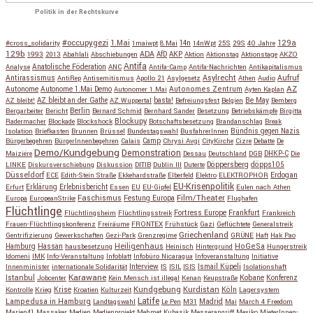
Politik in der Rechtskurve
#occupygezi
1.Mai
129a
#cross_solidarity
1maiwpt
8.Mai
14n
14nWpt
25S
29S
40 Jahre
129b
ADA
1993
2013
Abahlali
Abschiebungen
AfD
AKP
Aktion
Aktionstag
Aktionstage
AKZO
Antifa
Anatolische Föderation
Analyse
ANC
Antifa-Camp
Antifa-Nachrichten
Antikapitalismus
Antirassismus
Asylrecht
Aufruf
AntiRep
Antisemitismus
Apollo 21
Asylgesetz
Athen
Audio
AZ
Autonome
Autonome 1.Mai Demo
Autonomes Zentrum
Autonomer 1.Mai
Ayten Kaplan
Be May
AZ bleibt!
AZ bleibt an der Gathe
AZ Wuppertal
basta!
Befreiungsfest
Belgien
Bemberg
Berlin
Bergarbeiter
Bericht
Bernard Schmid
Bernhard Sander
Besetzung
Betriebskämpfe
Birgitta
Blockupy
Radermacher
Blockade
Blockshock
Botschaftsbesetzung
Brandanschlag
Break
Isolation
Briefkasten
Brunnen
Brüssel
Bundestagswahl
BusfahrerInnen
Bündnis gegen Nazis
Bürgerbegehren
BürgerInnenbegehren
Calais
Camp
Chrysi Avgi
CityKirche
Cizre
Debatte
De
Demo/Kundgebung
Demonstration
Maiziére
Dessau
Deutschland
DGB
DHKP-C
Die
Döppersberg
döpps105
LINKE
Diskursverschiebung
Diskussion
DITIB
Dublin III
Duterte
Düsseldorf
Erdogan
ECE
Edith-Stein Straße
Ekkehardstraße
Elberfeld
Elektro
ELEKTROPHOR
EU-Krisenpolitik
Erfurt
Erklärung
Erlebnisbericht
Essen
EU
EU-Gipfel
Eulen nach Athen
Faschismus
Festung Europa
Film/Theater
Europa
EuropeanStrike
Flughafen
Flüchtlinge
Fortress Europe
Frankfurt
Flüchtlingsheim
Flüchtlingsstreik
Frankreich
Frauen-Flüchtlingskonferenz
Freiräume
FRONTEX
Frühstück
Gazi
Geflüchtete
Generalstreik
Griechenland
Gentrifizierung
Gewerkschaften
Gezi-Park
Grenzregime
GRÜNE
Haft
Hak Pao
Hassan
Heiligenhaus
HoGeSa
Hamburg
hausbesetzung
Heinisch
Hintergrund
Hungerstreik
Idomeni
IMK
Info-Veranstaltung
Infoblatt
Infobüro Nicaragua
Infoveranstaltung
Initiative
Interview
Ismail Küpeli
Innenminister
internationale Solidarität
IS
ISIL
ISIS
Isolationshaft
Karawane
Istanbul
Kobane
Jobcenter
Kein Mensch ist illegal
Kenan
Keupstraße
Konferenz
Kundgebung
Kurdistan
Krise
Köln
Kontrolle
Krieg
Kroatien
Kulturzeit
Lagersystem
Latife
Lampedusa in Hamburg
Madrid
Landtagswahl
Le Pen
M31
Mai
March 4 Freedom
Marien41
Massaker
Medien
Medienprojekt
Mehmet Kubasik
Messerangriff
Mexiko
MieterInnen-