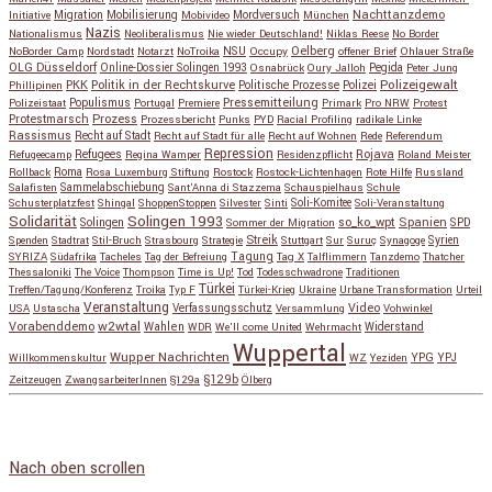
Migration
Mobilisierung
Mordversuch
Nachttanzdemo
Initiative
Mobivideo
München
Nazis
Nationalismus
Neoliberalismus
Nie wieder Deutschland!
Niklas Reese
No Border
NSU
Oelberg
NoBorder Camp
Nordstadt
Notarzt
NoTroika
Occupy
offener Brief
Ohlauer Straße
OLG Düsseldorf
Pegida
Online-Dossier Solingen 1993
Osnabrück
Oury Jalloh
Peter Jung
Polizeigewalt
PKK
Politik in der Rechtskurve
Politische Prozesse
Polizei
Phillipinen
Populismus
Pressemitteilung
Polizeistaat
Portugal
Premiere
Primark
Pro NRW
Protest
Protestmarsch
Prozess
Prozessbericht
Punks
PYD
Racial Profiling
radikale Linke
Rassismus
Recht auf Stadt
Recht auf Stadt für alle
Recht auf Wohnen
Rede
Referendum
Repression
Refugees
Rojava
Refugeecamp
Regina Wamper
Residenzpflicht
Roland Meister
Roma
Rollback
Rosa Luxemburg Stiftung
Rostock
Rostock-Lichtenhagen
Rote Hilfe
Russland
Salafisten
Sammelabschiebung
Sant'Anna di Stazzema
Schauspielhaus
Schule
Schusterplatzfest
Shingal
ShoppenStoppen
Silvester
Sinti
Soli-Komitee
Soli-Veranstaltung
Solidarität
Solingen 1993
so_ko_wpt
Solingen
Spanien
SPD
Sommer der Migration
Streik
Spenden
Stadtrat
Stil-Bruch
Strasbourg
Strategie
Stuttgart
Sur
Suruç
Synagoge
Syrien
Tagung
SYRIZA
Südafrika
Tacheles
Tag der Befreiung
Tag X
Talflimmern
Tanzdemo
Thatcher
Thessaloniki
The Voice
Thompson
Time is Up!
Tod
Todesschwadrone
Traditionen
Türkei
Treffen/Tagung/Konferenz
Troika
Typ F
Türkei-Krieg
Ukraine
Urbane Transformation
Urteil
Veranstaltung
Verfassungsschutz
Video
USA
Ustascha
Versammlung
Vohwinkel
w2wtal
Vorabenddemo
Wahlen
Widerstand
WDR
We'll come United
Wehrmacht
Wuppertal
Wupper Nachrichten
YPG
Willkommenskultur
WZ
Yeziden
YPJ
§129b
Zeitzeugen
ZwangsarbeiterInnen
§129a
Ölberg
Copyright © 2026
so_ko_wpt • intervention und selbstbeherrschung
. Alle Rechte vorbehalten.
Catch Base nach
Catch Themes
Nach oben scrollen