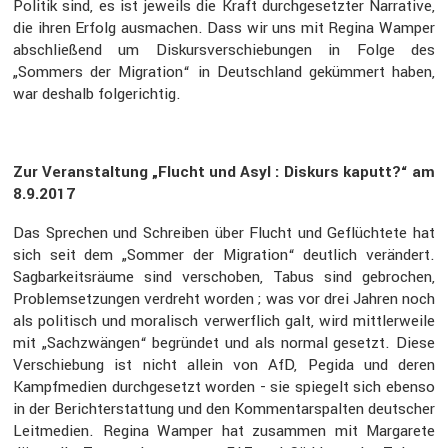
Politik sind, es ist jeweils die Kraft durch­ge­setzter Narra­tive,
die ihren Erfolg ausma­chen. Dass wir uns mit Regina Wamper
abschlie­ßend um Diskurs­ver­schie­bungen in Folge des
„Sommers der Migra­tion“ in Deutsch­land geküm­mert haben,
war deshalb folge­richtig.
Zur Veran­stal­tung „Flucht und Asyl : Diskurs kaputt?“ am
8.9.2017
Das Sprechen und Schreiben über Flucht und Geflüch­tete hat
sich seit dem „Sommer der Migra­tion“ deutlich verän­dert.
Sagbar­keits­räume sind verschoben, Tabus sind gebro­chen,
Problem­set­zungen verdreht worden ; was vor drei Jahren noch
als politisch und moralisch verwerf­lich galt, wird mittler­weile
mit „Sachzwängen“ begründet und als normal gesetzt. Diese
Verschie­bung ist nicht allein von AfD, Pegida und deren
Kampf­me­dien durch­ge­setzt worden - sie spiegelt sich ebenso
in der Bericht­erstat­tung und den Kommen­tar­spalten deutscher
Leitme­dien. Regina Wamper hat zusammen mit Marga­rete