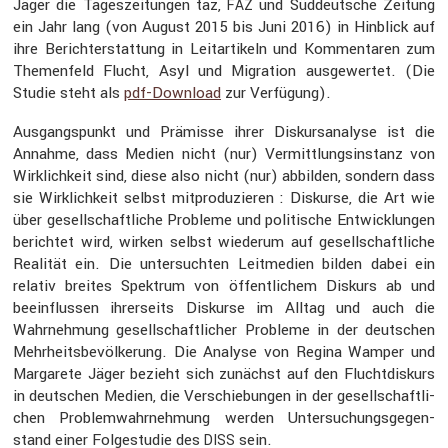
Jäger die Tages­zei­tungen taz,
und Süddeut­sche Zeitung
FAZ
ein Jahr lang (von August 2015 bis Juni 2016) in Hinblick auf
ihre Bericht­erstat­tung in Leitar­ti­keln und Kommen­taren zum
Themen­feld Flucht, Asyl und Migra­tion ausge­wertet. (Die
Studie steht als
pdf-Download
zur Verfü­gung).
Ausgangs­punkt und Prämisse ihrer Diskurs­ana­lyse ist die
Annahme, dass Medien nicht (nur) Vermitt­lungs­in­stanz von
Wirklich­keit sind, diese also nicht (nur) abbilden, sondern dass
sie Wirklich­keit selbst mitpro­du­zieren : Diskurse, die Art wie
über gesell­schaft­liche Probleme und politi­sche Entwick­lungen
berichtet wird, wirken selbst wiederum auf gesell­schaft­liche
Realität ein. Die unter­suchten Leitme­dien bilden dabei ein
relativ breites Spektrum von öffent­li­chem Diskurs ab und
beein­flussen ihrer­seits Diskurse im Alltag und auch die
Wahrneh­mung gesell­schaft­li­cher Probleme in der deutschen
Mehrheits­be­völ­ke­rung. Die Analyse von Regina Wamper und
Marga­rete Jäger bezieht sich zunächst auf den Flucht­dis­kurs
in deutschen Medien, die Verschie­bungen in der gesell­schaft­li­
chen Problem­wahr­neh­mung werden Unter­su­chungs­ge­gen­
stand einer Folge­studie des
sein.
DISS