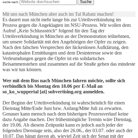
suche nach:
Mit uns nach München aber auch im Tal Rabatz machen!
Es dauert nun nicht mehr lange bis zur Urteilsverkündung im
Prozess gegen die Angeklagten im NSU-Prozess. Wir wollen dem
Aufruf „Kein Schlussstrich“ folgend für den Tag der
Urteilsverkündung in München an der Demonstration teilnehmen,
um unsere Solidarität mit den Angehörigen der Opfer zu zeigen.
Nach den falschen Versprechen der lückenlosen Aufklärung, den
katastrophalen Ermittlungen und dem Desinteresse sowie den
Verleumdungen gegen die Opfer ist ein solidarisches
Beisammenstehen und zusammen auf die Straße gehen das mindeste
was wir tun können.
Wer mit dem Bus nach München fahren möchte, sollte sich
verbindlich bis Montag den 18.06 per E-Mail an
so_ko_wuppertal [at] subvertising.org anmelden.
Der Beginn der Urteilsverkündung ist wahrscheinlich für einen
Dienstag Mitte/Ende Juni bzw. Anfang/Mitte Juli zu erwarten.
Genauer kann mensch nach dem bisherigen Prozessverlauf keine
dazu Angabe machen. Der frühestmögliche Termin wäre Dienstag,
der 19.06. Ab diesem Zeitpunkt kann es jedoch auch jeder der
folgenden Dienstage sein, also der 26.06., der 03.07. oder auch der
10.07. Das hängt davon ab, wieviel Zeit sich der Senat mit der