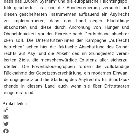
dass das „Dublin-System“ und die europäi­sche Flücht­lings­po­
litik geschei­tert ist, und die Bundes­re­gie­rung versucht auf
diesen geschei­terten Instru­menten aufbauend ein Asylrecht
zu imple­men­tieren, dass das Land gegen Flücht­linge
abschotten und diese durch Andro­hung von Hunger und
Obdach­lo­sig­keit vor der Einreise nach Deutsch­land abschre­
cken soll. Die Unterstützer/innen der Kampagne „AufRecht
bestehen“ sehen hier die fakti­sche Abschaf­fung des Grund­
rechts auf Asyl und die Abkehr des im Grund­ge­setz veran­
kerten Ziels, die menschen­wür­dige Existenz aller sicher­zu­
stellen. Die Erwerbs­lo­sen­gruppen fordern die vollstän­dige
Rücknahme der Geset­zes­ver­schär­fung, ein modernes Einwan­
de­rungs­ge­setz und die Stärkung des Asylrechts für Schutz­su­
chende in diesem Land, auch wenn sie über Dritt­staaten
einge­reist sind.
Artikel teilen
Copy
Link
Email
Twitter