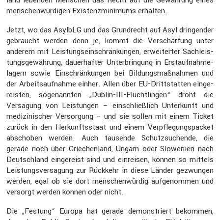
menschen­wür­digen Existenz­mi­ni­mums erhalten.
Jetzt, wo das AsylbLG und das Grund­recht auf Asyl dringender
gebraucht werden denn je, kommt die Verschär­fung unter
anderem mit Leistungs­ein­schrän­kungen, erwei­terter Sachleis­
tungs­ge­wäh­rung, dauer­hafter Unter­brin­gung in Erstauf­nah­me­
la­gern sowie Einschrän­kungen bei Bildungs­maß­nahmen und
der Arbeits­auf­nahme einher. Allen über EU-Dritt­statten einge­
reisten, sogenannten „Dublin-III-Flücht­lingen“ droht die
Versa­gung von Leistungen – einschließ­lich Unter­kunft und
medizi­ni­scher Versor­gung – und sie sollen mit einem Ticket
zurück in den Herkunfts­staat und einem Verpfle­gungs­pa­cket
abschoben werden. Auch tausende Schutz­su­chende, die
gerade noch über Griechen­land, Ungarn oder Slowe­nien nach
Deutsch­land einge­reist sind und einreisen, können so mittels
Leistungs­ver­sa­gung zur Rückkehr in diese Länder gezwungen
werden, egal ob sie dort menschen­würdig aufge­nommen und
versorgt werden können oder nicht.
Die „Festung“ Europa hat gerade demons­triert bekommen,