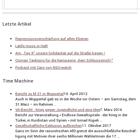
Letzte Artikel
Repressionsverschärfung auf allen Ebenen
Latife muss in Haft
Am „Tag X“ unsere Solidarität auf die Straße tragen !
Osman Taşköprü für die Kampagne „Kein Schlussstrich!“
Podcast mit Caro von NSU-watch
Time Machine
Bericht zu M 31 in Wuppertal
10. April 2012
Auch in Wuppertal gab es in der Woche vor Ostern – am Samstag, dem
31.März – im Rahmen …
VA-Bericht : Krieg gegen Jugendliche und eine Idee
7. März 2016
Bericht zur Veran­stal­tung « Endlose Gewalt­spi­rale - der Krieg in der
Türkei, in Kurdi­stan und Syrien » mit Ismail Küpeli …
Gesellschaftliche Exklusion aufbrechen
11. Oktober 2017
Ganz im Sinn der rassis­ti­schen AfD grenzt die ausschließ­liche Beschäf­
ti­gung mit Motiven ihrer sechs Millionen Wähle­rInnen die 17 …