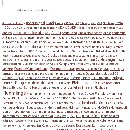
Politik in der Rechtskurve
#occupygezi
1.Mai
129a
#cross_solidarity
1maiwpt
8.Mai
14n
14nWpt
25S
29S
40 Jahre
129b
ADA
1993
2013
Abahlali
Abschiebungen
AfD
AKP
Aktion
Aktionstag
Aktionstage
AKZO
Antifa
Anatolische Föderation
Analyse
ANC
Antifa-Camp
Antifa-Nachrichten
Antikapitalismus
Antirassismus
Asylrecht
Aufruf
AntiRep
Antisemitismus
Apollo 21
Asylgesetz
Athen
Audio
AZ
Autonome
Autonome 1.Mai Demo
Autonomes Zentrum
Autonomer 1.Mai
Ayten Kaplan
Be May
AZ bleibt!
AZ bleibt an der Gathe
AZ Wuppertal
basta!
Befreiungsfest
Belgien
Bemberg
Berlin
Bergarbeiter
Bericht
Bernard Schmid
Bernhard Sander
Besetzung
Betriebskämpfe
Birgitta
Blockupy
Radermacher
Blockade
Blockshock
Botschaftsbesetzung
Brandanschlag
Break
Isolation
Briefkasten
Brunnen
Brüssel
Bundestagswahl
BusfahrerInnen
Bündnis gegen Nazis
Bürgerbegehren
BürgerInnenbegehren
Calais
Camp
Chrysi Avgi
CityKirche
Cizre
Debatte
De
Demo/Kundgebung
Demonstration
Maiziére
Dessau
Deutschland
DGB
DHKP-C
Die
Döppersberg
döpps105
LINKE
Diskursverschiebung
Diskussion
DITIB
Dublin III
Duterte
Düsseldorf
Erdogan
ECE
Edith-Stein Straße
Ekkehardstraße
Elberfeld
Elektro
ELEKTROPHOR
EU-Krisenpolitik
Erfurt
Erklärung
Erlebnisbericht
Essen
EU
EU-Gipfel
Eulen nach Athen
Faschismus
Festung Europa
Film/Theater
Europa
EuropeanStrike
Flughafen
Flüchtlinge
Fortress Europe
Frankfurt
Flüchtlingsheim
Flüchtlingsstreik
Frankreich
Frauen-Flüchtlingskonferenz
Freiräume
FRONTEX
Frühstück
Gazi
Geflüchtete
Generalstreik
Griechenland
Gentrifizierung
Gewerkschaften
Gezi-Park
Grenzregime
GRÜNE
Haft
Hak Pao
Hassan
Heiligenhaus
HoGeSa
Hamburg
hausbesetzung
Heinisch
Hintergrund
Hungerstreik
Idomeni
IMK
Info-Veranstaltung
Infoblatt
Infobüro Nicaragua
Infoveranstaltung
Initiative
Interview
Ismail Küpeli
Innenminister
internationale Solidarität
IS
ISIL
ISIS
Isolationshaft
Karawane
Istanbul
Kobane
Jobcenter
Kein Mensch ist illegal
Kenan
Keupstraße
Konferenz
Kundgebung
Kurdistan
Krise
Köln
Kontrolle
Krieg
Kroatien
Kulturzeit
Lagersystem