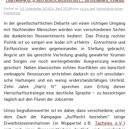
Posted on
23. September 2015
29. April 2018
Autor
so_ko_wpt
Hinterlasse einen
Kommentar
In der gesell­schaft­li­chen Debatte um einen richtigen Umgang
mit flüch­tenden Menschen werden von verschie­denen Seiten
die dunkelsten Ressen­ti­ments bedient. Das Prinzip rechter
Politik ist so simpel wie leider oft effektiv : Entrech­tete und
Einfluss­lose werden gegen­ein­ander in Stellung gebracht,
Ängste um die gerechte Vertei­lung gnädig gewährter Krumen
und Sorgen vor noch weiter­ge­hender Ausgren­zung werden
geschürt. Neben klassi­schen echten Konflikten um künst­lich
verknappte Ressourcen entstehen dadurch zu oft unsoli­da­ri­
sche Haltungen und ein wenig wider­stands­fä­higes Umfeld.
Zehn Jahre „Hartz
” sprechen zum Erfolg dieser
IV
Herrschafts­stra­tegie eine deutliche Sprache – zu besich­tigen
täglich auf den Fluren der Jobcenter.
Umso begrü­ßens­werter ist es daher, dass verschie­dene, unter
dem Dach der Kampagne „AufRecht bestehen” tätige
Erwerbs­lo­sen­in­itia­tiven (in Wuppertal z.B.
Tacheles e.V.
)