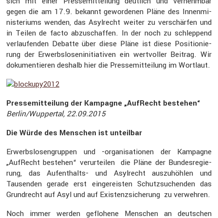
sich mit einer Presse­mit­tei­lung deutlich und vernehmbar
gegen die am 17.9. bekannt gewor­denen Pläne des Innen­mi­
nis­te­riums wenden, das Asylrecht weiter zu verschärfen und
in Teilen de facto abzuschaffen. In der noch zu schlep­pend
verlau­fenden Debatte über diese Pläne ist diese Positio­nie­
rung der Erwerbs­lo­sen­in­itia­tiven ein wertvoller Beitrag. Wir
dokumen­tieren deshalb hier die Presse­mit­tei­lung im Wortlaut.
Presse­mit­tei­lung der Kampagne „AufRecht bestehen“
Berlin/Wuppertal, 22.09.2015
Die Würde des Menschen ist unteilbar
Erwerbs­lo­sen­gruppen und -organi­sa­tionen der Kampagne
„AufRecht bestehen“ verur­teilen die Pläne der Bundes­re­gie­
rung, das Aufent­halts- und Asylrecht auszu­höhlen und
Tausenden gerade erst einge­reisten Schutz­su­chenden das
Grund­recht auf Asyl und auf Existenz­si­che­rung zu verwehren.
Noch immer werden geflo­hene Menschen an deutschen