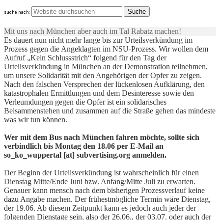
suche nach:
Mit uns nach München aber auch im Tal Rabatz machen!
Es dauert nun nicht mehr lange bis zur Urteilsverkündung im
Prozess gegen die Angeklagten im NSU-Prozess. Wir wollen dem
Aufruf „Kein Schlussstrich“ folgend für den Tag der
Urteilsverkündung in München an der Demonstration teilnehmen,
um unsere Solidarität mit den Angehörigen der Opfer zu zeigen.
Nach den falschen Versprechen der lückenlosen Aufklärung, den
katastrophalen Ermittlungen und dem Desinteresse sowie den
Verleumdungen gegen die Opfer ist ein solidarisches
Beisammenstehen und zusammen auf die Straße gehen das mindeste
was wir tun können.
Wer mit dem Bus nach München fahren möchte, sollte sich
verbindlich bis Montag den 18.06 per E-Mail an
so_ko_wuppertal [at] subvertising.org anmelden.
Der Beginn der Urteilsverkündung ist wahrscheinlich für einen
Dienstag Mitte/Ende Juni bzw. Anfang/Mitte Juli zu erwarten.
Genauer kann mensch nach dem bisherigen Prozessverlauf keine
dazu Angabe machen. Der frühestmögliche Termin wäre Dienstag,
der 19.06. Ab diesem Zeitpunkt kann es jedoch auch jeder der
folgenden Dienstage sein, also der 26.06., der 03.07. oder auch der