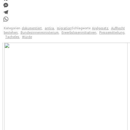
Facebook
Messenger
Telegram
WhatsApp
Kategorien
dokumentiert
,
antira
,
migration
Schlagworte
Asylgesetz
,
AufRecht
bestehen
,
Bundesinnenministerium
,
Erwerbsloseninitiativen
,
Pressemitteilung
,
Tacheles
,
Würde