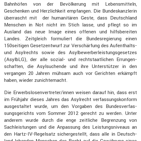
Bahnhöfen von der Bevöl­ke­rung mit Lebens­mit­teln,
Geschenken und Herzlich­keit empfangen. Die Bundes­kanz­lerin
überrascht mit der humani­tären Geste, dass Deutsch­land
Menschen in Not nicht im Stich lasse, und pflegt so im
Ausland das neue Image eines offenen und hilfs­be­reiten
Landes. Zeitgleich formu­liert die Bundes­re­gie­rung einen
150seitigen Gesetz­ent­wurf zur Verschär­fung des Aufent­halts-
und Asylrechts sowie des Asylbe­wer­ber­leis­tungs­ge­setzes
(AsylbLG), der alle sozial- und recht­staat­li­chen Errun­gen­
schaften, die Asylsu­chende und ihre Unter­stützer in den
vergangen 20 Jahren mühsam auch vor Gerichten erkämpft
haben, wieder zunich­temacht.
Die Erwerbslosenvertreter/innen weisen darauf hin, dass erst
im Frühjahr dieses Jahres das Asylrecht verfas­sungs­kon­form
ausge­staltet wurde, um den Vorgaben des Bundes­ver­fas­
sungs­ge­richts vom Sommer 2012 gerecht zu werden. Unter
anderem wurde durch die enge zeitliche Begren­zung von
Sachleis­tungen und die Anpas­sung des Leistungs­ni­veaus an
den Hartz-IV-Regel­satz sicher­ge­stellt, dass alle in Deutsch­
land lebenden Menschen das Recht auf die Gewäh­rung eines