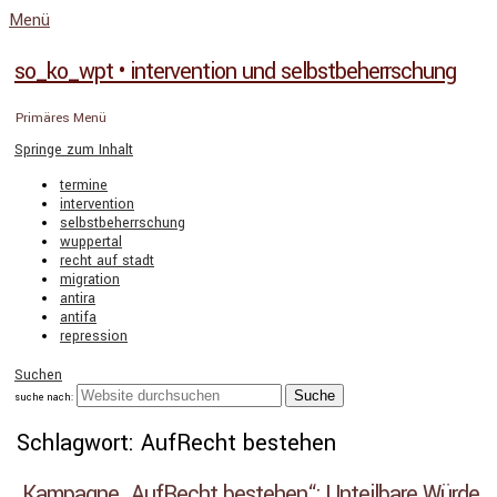
Menü
so_ko_wpt • intervention und selbstbeherrschung
Primäres Menü
Springe zum Inhalt
termine
intervention
selbstbeherrschung
wuppertal
recht auf stadt
migration
antira
antifa
repression
Suchen
suche nach:
Schlagwort: AufRecht bestehen
Kampagne „AufRecht bestehen“: Unteilbare Würde