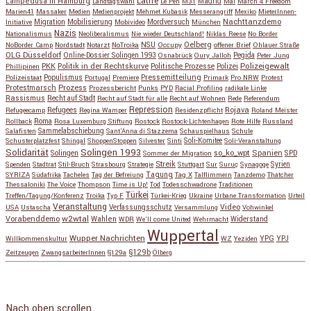
Latife
Lampedusa in Hamburg
Madrid
Landtagswahl
Le Pen
M31
Mai
March 4 Freedom
Marien41
Massaker
Medien
Medienprojekt
Mehmet Kubasik
Messerangriff
Mexiko
MieterInnen-
Migration
Mobilisierung
Mordversuch
Nachttanzdemo
Initiative
Mobivideo
München
Nazis
Nationalismus
Neoliberalismus
Nie wieder Deutschland!
Niklas Reese
No Border
NSU
Oelberg
NoBorder Camp
Nordstadt
Notarzt
NoTroika
Occupy
offener Brief
Ohlauer Straße
OLG Düsseldorf
Pegida
Online-Dossier Solingen 1993
Osnabrück
Oury Jalloh
Peter Jung
Polizeigewalt
PKK
Politik in der Rechtskurve
Politische Prozesse
Polizei
Phillipinen
Populismus
Pressemitteilung
Polizeistaat
Portugal
Premiere
Primark
Pro NRW
Protest
Protestmarsch
Prozess
Prozessbericht
Punks
PYD
Racial Profiling
radikale Linke
Rassismus
Recht auf Stadt
Recht auf Stadt für alle
Recht auf Wohnen
Rede
Referendum
Repression
Refugees
Rojava
Refugeecamp
Regina Wamper
Residenzpflicht
Roland Meister
Roma
Rollback
Rosa Luxemburg Stiftung
Rostock
Rostock-Lichtenhagen
Rote Hilfe
Russland
Salafisten
Sammelabschiebung
Sant'Anna di Stazzema
Schauspielhaus
Schule
Schusterplatzfest
Shingal
ShoppenStoppen
Silvester
Sinti
Soli-Komitee
Soli-Veranstaltung
Solidarität
Solingen 1993
so_ko_wpt
Solingen
Spanien
SPD
Sommer der Migration
Streik
Spenden
Stadtrat
Stil-Bruch
Strasbourg
Strategie
Stuttgart
Sur
Suruç
Synagoge
Syrien
Tagung
SYRIZA
Südafrika
Tacheles
Tag der Befreiung
Tag X
Talflimmern
Tanzdemo
Thatcher
Thessaloniki
The Voice
Thompson
Time is Up!
Tod
Todesschwadrone
Traditionen
Türkei
Treffen/Tagung/Konferenz
Troika
Typ F
Türkei-Krieg
Ukraine
Urbane Transformation
Urteil
Veranstaltung
Verfassungsschutz
Video
USA
Ustascha
Versammlung
Vohwinkel
w2wtal
Vorabenddemo
Wahlen
Widerstand
WDR
We'll come United
Wehrmacht
Wuppertal
Wupper Nachrichten
YPG
Willkommenskultur
WZ
Yeziden
YPJ
§129b
Zeitzeugen
ZwangsarbeiterInnen
§129a
Ölberg
Copyright © 2026
so_ko_wpt • intervention und selbstbeherrschung
. Alle Rechte vorbehalten.
Catch Base nach
Catch Themes
Nach oben scrollen