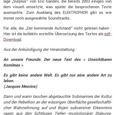
lage „Surplus” von Eric Gandini, die bereits 2003 einiges von
dem visuell umsetzte, was später die bespro­chenen Texte
ausmachte. Zum Ausklang des
gibt es wie
ELEKTROPHOR
immer noch ausge­wählte Sound­tracks.
Für alle, die „Der kommende Aufstand” nicht gelesen haben :
Hier ist die kollektiv erstellte Überset­zung des Textes als
pdf-
Download
.
Aus der Ankün­di­gung der Veran­stal­tung :
An unsere Freunde. Der neue Text des « Unsicht­baren
Komitees »
Es gibt keine andere Welt. Es gibt nur eine andere Art zu
leben.
(Jacques Mesrine)
Dann und wann tauchen abgetauchte Subma­rines der Kultur
und der Rebel­lion an der wässrigen Oberfläche gesell­schaft­li­
cher Wahrneh­mung auf und Bojen subver­siver Erkenntnis
ragen aus den licht­losen Tiefen revolu­tio­närer Diskurse.