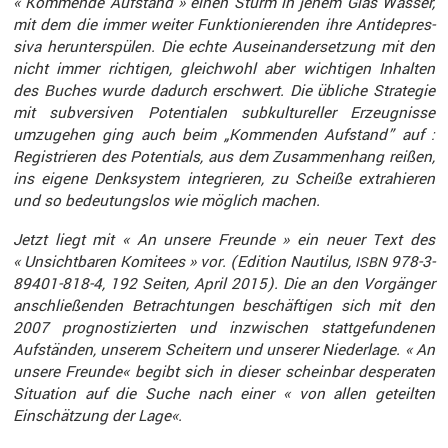
« Kommende Aufstand » einen Sturm in jenem Glas Wasser,
mit dem die immer weiter Funktio­nie­renden ihre Antide­pres­
siva herun­ter­spülen. Die echte Ausein­an­der­set­zung mit den
nicht immer richtigen, gleich­wohl aber wichtigen Inhalten
des Buches wurde dadurch erschwert. Die übliche Strategie
mit subver­siven Poten­tialen subkul­tu­reller Erzeug­nisse
umzugehen ging auch beim „Kommenden Aufstand” auf :
Regis­trieren des Poten­tials, aus dem Zusam­men­hang reißen,
ins eigene Denksystem integrieren, zu Scheiße extra­hieren
und so bedeu­tungslos wie möglich machen.
Jetzt liegt mit « An unsere Freunde » ein neuer Text des
« Unsicht­baren Komitees » vor. (Edition Nautilus,
978-3-
ISBN
89401-818-4, 192 Seiten, April 2015). Die an den Vorgänger
anschlie­ßenden Betrach­tungen beschäf­tigen sich mit den
2007 prognos­ti­zierten und inzwi­schen statt­ge­fun­denen
Aufständen, unserem Schei­tern und unserer Nieder­lage. « An
unsere Freunde« begibt sich in dieser scheinbar despe­raten
Situa­tion auf die Suche nach einer « von allen geteilten
Einschät­zung der Lage«.