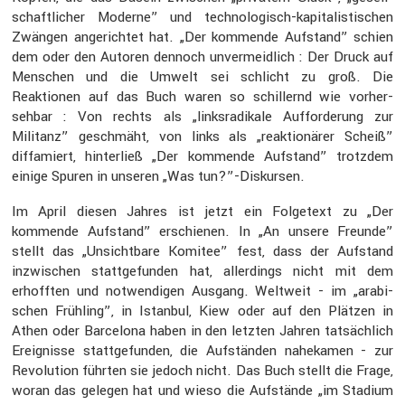
schaft­li­cher Moderne” und techno­lo­gisch-kapita­lis­ti­schen
Zwängen angerichtet hat. „Der kommende Aufstand” schien
dem oder den Autoren dennoch unver­meid­lich : Der Druck auf
Menschen und die Umwelt sei schlicht zu groß. Die
Reaktionen auf das Buch waren so schil­lernd wie vorher­
sehbar : Von rechts als „links­ra­di­kale Auffor­de­rung zur
Militanz” geschmäht, von links als „reaktio­närer Scheiß”
diffa­miert, hinter­ließ „Der kommende Aufstand” trotzdem
einige Spuren in unseren „Was tun?”-Diskursen.
Im April diesen Jahres ist jetzt ein Folge­text zu „Der
kommende Aufstand” erschienen. In „An unsere Freunde”
stellt das „Unsicht­bare Komitee” fest, dass der Aufstand
inzwi­schen statt­ge­funden hat, aller­dings nicht mit dem
erhofften und notwen­digen Ausgang. Weltweit - im „arabi­
schen Frühling”, in Istanbul, Kiew oder auf den Plätzen in
Athen oder Barce­lona haben in den letzten Jahren tatsäch­lich
Ereig­nisse statt­ge­funden, die Aufständen nahekamen - zur
Revolu­tion führten sie jedoch nicht. Das Buch stellt die Frage,
woran das gelegen hat und wieso die Aufstände „im Stadium