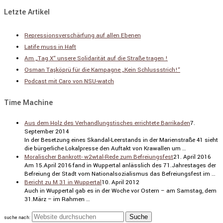
Letzte Artikel
Repressionsverschärfung auf allen Ebenen
Latife muss in Haft
Am „Tag X“ unsere Solidarität auf die Straße tragen !
Osman Taşköprü für die Kampagne „Kein Schlussstrich!“
Podcast mit Caro von NSU-watch
Time Machine
Aus dem Holz des Verhandlungstisches errichtete Barrikaden
7.
September 2014
In der Beset­zung eines Skandal-Leerstands in der Marien­straße 41 sieht
die bürger­liche Lokal­presse den Auftakt von Krawallen um …
Moralischer Bankrott- w2wtal-Rede zum Befreiungsfest
21. April 2016
Am 15.April 2016 fand in Wuppertal anläss­lich des 71.Jahrestages der
Befreiung der Stadt vom Natio­nal­so­zia­lismus das Befrei­ungs­fest im …
Bericht zu M 31 in Wuppertal
10. April 2012
Auch in Wuppertal gab es in der Woche vor Ostern – am Samstag, dem
31.März – im Rahmen …
suche nach: