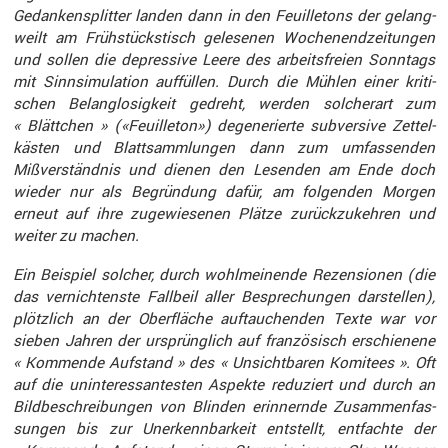
Gedan­ken­splitter landen dann in den Feuil­le­tons der gelang­
weilt am Frühstücks­tisch gelesenen Wochen­end­zei­tungen
und sollen die depres­sive Leere des arbeits­freien Sonntags
mit Sinnsi­mu­la­tion auffüllen. Durch die Mühlen einer kriti­
schen Belang­lo­sig­keit gedreht, werden solcherart zum
« Blätt­chen » («Feuil­leton») degene­rierte subver­sive Zettel­
kästen und Blatt­samm­lungen dann zum umfas­senden
Mißver­ständnis und dienen den Lesenden am Ende doch
wieder nur als Begrün­dung dafür, am folgenden Morgen
erneut auf ihre zugewie­senen Plätze zurück­zu­kehren und
weiter zu machen.
Ein Beispiel solcher, durch wohlmei­nende Rezen­sionen (die
das vernich­tenste Fallbeil aller Bespre­chungen darstellen),
plötz­lich an der Oberfläche auftau­chenden Texte war vor
sieben Jahren der ursprüng­lich auf franzö­sisch erschie­nene
« Kommende Aufstand » des « Unsicht­baren Komitees ». Oft
auf die uninter­es­san­testen Aspekte reduziert und durch an
Bildbe­schrei­bungen von Blinden erinnernde Zusam­men­fas­
sungen bis zur Unerkenn­bar­keit entstellt, entfachte der