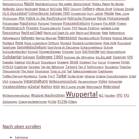
Nazis
Nationalismus
Neoliberalismus
Nie wieder Deutschland!
Niklas Reese
No Border
NSU
Oelberg
NoBorder Camp
Nordstadt
Notarzt
NoTroika
Occupy
offener Brief
Ohlauer Straße
OLG Düsseldorf
Pegida
Online-Dossier Solingen 1993
Osnabrück
Oury Jalloh
Peter Jung
Polizeigewalt
PKK
Politik in der Rechtskurve
Politische Prozesse
Polizei
Phillipinen
Populismus
Pressemitteilung
Polizeistaat
Portugal
Premiere
Primark
Pro NRW
Protest
Protestmarsch
Prozess
Prozessbericht
Punks
PYD
Racial Profiling
radikale Linke
Rassismus
Recht auf Stadt
Recht auf Stadt für alle
Recht auf Wohnen
Rede
Referendum
Repression
Refugees
Rojava
Refugeecamp
Regina Wamper
Residenzpflicht
Roland Meister
Roma
Rollback
Rosa Luxemburg Stiftung
Rostock
Rostock-Lichtenhagen
Rote Hilfe
Russland
Salafisten
Sammelabschiebung
Sant'Anna di Stazzema
Schauspielhaus
Schule
Schusterplatzfest
Shingal
ShoppenStoppen
Silvester
Sinti
Soli-Komitee
Soli-Veranstaltung
Solidarität
Solingen 1993
so_ko_wpt
Solingen
Spanien
SPD
Sommer der Migration
Streik
Spenden
Stadtrat
Stil-Bruch
Strasbourg
Strategie
Stuttgart
Sur
Suruç
Synagoge
Syrien
Tagung
SYRIZA
Südafrika
Tacheles
Tag der Befreiung
Tag X
Talflimmern
Tanzdemo
Thatcher
Thessaloniki
The Voice
Thompson
Time is Up!
Tod
Todesschwadrone
Traditionen
Türkei
Treffen/Tagung/Konferenz
Troika
Typ F
Türkei-Krieg
Ukraine
Urbane Transformation
Urteil
Veranstaltung
Verfassungsschutz
Video
USA
Ustascha
Versammlung
Vohwinkel
w2wtal
Vorabenddemo
Wahlen
Widerstand
WDR
We'll come United
Wehrmacht
Wuppertal
Wupper Nachrichten
YPG
Willkommenskultur
WZ
Yeziden
YPJ
§129b
Zeitzeugen
ZwangsarbeiterInnen
§129a
Ölberg
Copyright © 2026
so_ko_wpt • intervention und selbstbeherrschung
. Alle Rechte vorbehalten.
Catch Base nach
Catch Themes
Nach oben scrollen
termine