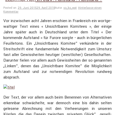
Posted on
29. Juni 2015
29. April 2018
Autor
so_ko_wpt
Hinterlasse einen
Kommentar
Vor inzwi­schen acht Jahren erschien in Frank­reich ein wortge­
wal­tiger Text eines « Unsicht­baren Komitees », der einige
Jahre später auch in Deutsch­land unter dem Titel « Der
kommende Aufstand » für Furore sorgte - auch in bürger­li­chen
Feuil­le­tons. Ein „Unsicht­bares Komitee” verkün­dete in der
Streit­schrift eine funda­men­tale Notwen­dig­keit zum Umsturz
fast aller Gewiss­heiten heutiger (westli­cher) Gesell­schaften.
Darunter fielen vor allem auch Gewiss­heiten der so genannten
„Linken”, denen das „Unsicht­bare Komitee” die Möglich­keit
zum Aufstand und zur notwen­digen Revolu­tion rundweg
absprach.
Der Text, der vor allem auch beim Benennen von Alter­na­tiven
erkennbar schwä­chelte, war dennoch eine bis dahin selten
gelesene Abrech­nung mit den Verhee­rungen in unseren
Köpfen, die das Dasein zwischen „privatem Glück”, „gesell­