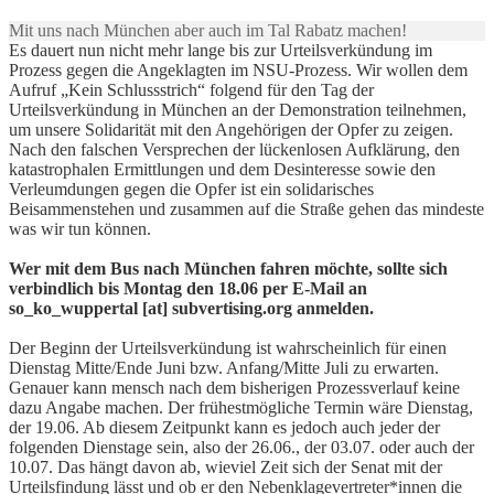
Mit uns nach München aber auch im Tal Rabatz machen!
Es dauert nun nicht mehr lange bis zur Urteilsverkündung im
Prozess gegen die Angeklagten im NSU-Prozess. Wir wollen dem
Aufruf „Kein Schlussstrich“ folgend für den Tag der
Urteilsverkündung in München an der Demonstration teilnehmen,
um unsere Solidarität mit den Angehörigen der Opfer zu zeigen.
Nach den falschen Versprechen der lückenlosen Aufklärung, den
katastrophalen Ermittlungen und dem Desinteresse sowie den
Verleumdungen gegen die Opfer ist ein solidarisches
Beisammenstehen und zusammen auf die Straße gehen das mindeste
was wir tun können.
Wer mit dem Bus nach München fahren möchte, sollte sich
verbindlich bis Montag den 18.06 per E-Mail an
so_ko_wuppertal [at] subvertising.org anmelden.
Der Beginn der Urteilsverkündung ist wahrscheinlich für einen
Dienstag Mitte/Ende Juni bzw. Anfang/Mitte Juli zu erwarten.
Genauer kann mensch nach dem bisherigen Prozessverlauf keine
dazu Angabe machen. Der frühestmögliche Termin wäre Dienstag,
der 19.06. Ab diesem Zeitpunkt kann es jedoch auch jeder der
folgenden Dienstage sein, also der 26.06., der 03.07. oder auch der
10.07. Das hängt davon ab, wieviel Zeit sich der Senat mit der
Urteilsfindung lässt und ob er den Nebenklagevertreter*innen die