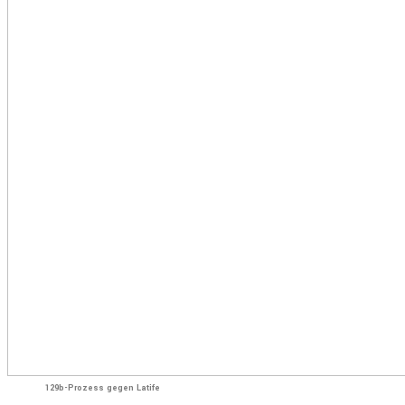
129b-Prozess gegen Latife