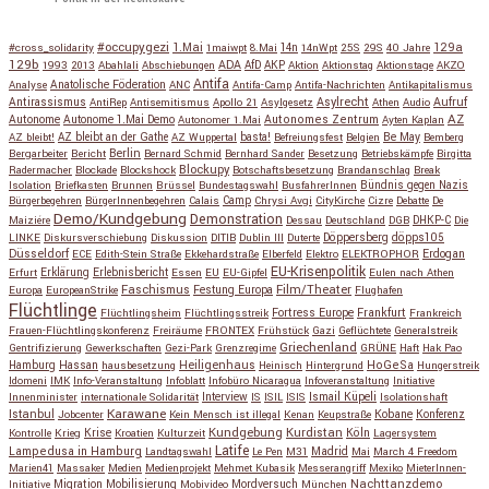
#occupygezi
1.Mai
129a
#cross_solidarity
1maiwpt
8.Mai
14n
14nWpt
25S
29S
40 Jahre
129b
ADA
1993
2013
Abahlali
Abschiebungen
AfD
AKP
Aktion
Aktionstag
Aktionstage
AKZO
Antifa
Anatolische Föderation
Analyse
ANC
Antifa-Camp
Antifa-Nachrichten
Antikapitalismus
Antirassismus
Asylrecht
Aufruf
AntiRep
Antisemitismus
Apollo 21
Asylgesetz
Athen
Audio
AZ
Autonome
Autonome 1.Mai Demo
Autonomes Zentrum
Autonomer 1.Mai
Ayten Kaplan
Be May
AZ bleibt!
AZ bleibt an der Gathe
AZ Wuppertal
basta!
Befreiungsfest
Belgien
Bemberg
Berlin
Bergarbeiter
Bericht
Bernard Schmid
Bernhard Sander
Besetzung
Betriebskämpfe
Birgitta
Blockupy
Radermacher
Blockade
Blockshock
Botschaftsbesetzung
Brandanschlag
Break
Isolation
Briefkasten
Brunnen
Brüssel
Bundestagswahl
BusfahrerInnen
Bündnis gegen Nazis
Bürgerbegehren
BürgerInnenbegehren
Calais
Camp
Chrysi Avgi
CityKirche
Cizre
Debatte
De
Demo/Kundgebung
Demonstration
Maiziére
Dessau
Deutschland
DGB
DHKP-C
Die
Döppersberg
döpps105
LINKE
Diskursverschiebung
Diskussion
DITIB
Dublin III
Duterte
Düsseldorf
Erdogan
ECE
Edith-Stein Straße
Ekkehardstraße
Elberfeld
Elektro
ELEKTROPHOR
EU-Krisenpolitik
Erfurt
Erklärung
Erlebnisbericht
Essen
EU
EU-Gipfel
Eulen nach Athen
Faschismus
Festung Europa
Film/Theater
Europa
EuropeanStrike
Flughafen
Flüchtlinge
Fortress Europe
Frankfurt
Flüchtlingsheim
Flüchtlingsstreik
Frankreich
Frauen-Flüchtlingskonferenz
Freiräume
FRONTEX
Frühstück
Gazi
Geflüchtete
Generalstreik
Griechenland
Gentrifizierung
Gewerkschaften
Gezi-Park
Grenzregime
GRÜNE
Haft
Hak Pao
Hassan
Heiligenhaus
HoGeSa
Hamburg
hausbesetzung
Heinisch
Hintergrund
Hungerstreik
Idomeni
IMK
Info-Veranstaltung
Infoblatt
Infobüro Nicaragua
Infoveranstaltung
Initiative
Interview
Ismail Küpeli
Innenminister
internationale Solidarität
IS
ISIL
ISIS
Isolationshaft
Karawane
Istanbul
Kobane
Jobcenter
Kein Mensch ist illegal
Kenan
Keupstraße
Konferenz
Kundgebung
Kurdistan
Krise
Köln
Kontrolle
Krieg
Kroatien
Kulturzeit
Lagersystem
Latife
Lampedusa in Hamburg
Madrid
Landtagswahl
Le Pen
M31
Mai
March 4 Freedom
Marien41
Massaker
Medien
Medienprojekt
Mehmet Kubasik
Messerangriff
Mexiko
MieterInnen-
Migration
Mobilisierung
Mordversuch
Nachttanzdemo
Initiative
Mobivideo
München