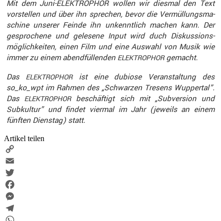
Mit dem Juni-ELEKTRO­PHOR wollen wir diesmal den Text
vorstellen und über ihn sprechen, bevor die Vermül­lungs­ma­
schine unserer Feinde ihn unkennt­lich machen kann. Der
gespro­chene und gelesene Input wird duch Diskus­si­ons­
mög­lich­keiten, einen Film und eine Auswahl von Musik wie
immer zu einem abend­fül­lenden
gemacht.
ELEKTROPHOR
Das
ist eine dubiose Veran­stal­tung des
ELEKTROPHOR
so_ko_wpt im Rahmen des „Schwarzen Tresens Wuppertal”.
Das
beschäf­tigt sich mit „Subver­sion und
ELEKTROPHOR
Subkultur” und findet viermal im Jahr (jeweils an einem
fünften Dienstag) statt.
Artikel teilen
Copy
Link
Email
Twitter
Facebook
Messenger
Telegram