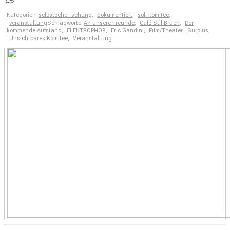
WhatsApp
Kategorien
selbstbeherrschung
,
dokumentiert
,
soli-komitee
,
veranstaltung
Schlagworte
An unsere Freunde
,
Café Stil-Bruch
,
Der
kommende Aufstand
,
ELEKTROPHOR
,
Eric Gandini
,
Film/Theater
,
Surplus
,
Unsichtbares Komitee
,
Veranstaltung