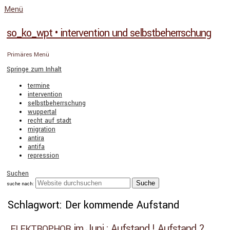
Menü
so_ko_wpt • intervention und selbstbeherrschung
Primäres Menü
Springe zum Inhalt
termine
intervention
selbstbeherrschung
wuppertal
recht auf stadt
migration
antira
antifa
repression
Suchen
suche nach:
Schlagwort: Der kommende Aufstand
im Juni : Aufstand ! Aufstand ?
ELEKTROPHOR