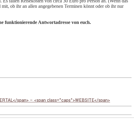
 Es fallen Reisekosten von circa 30 Euro pro Person an. (Wenn das
ail mit, ob ihr an allen angegebenen Terminen könnt oder ob ihr nur
eine funktionierende Antwortadresse von euch.