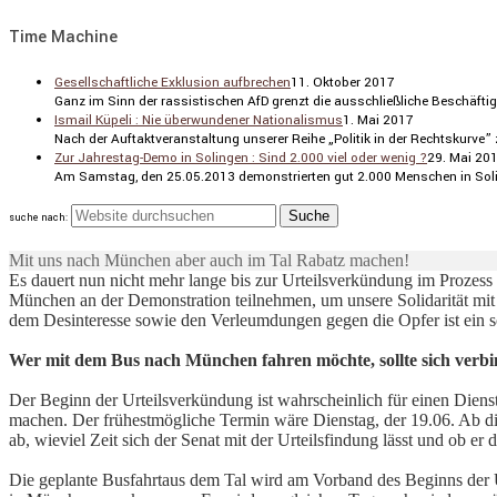
Time Machine
Gesellschaftliche Exklusion aufbrechen
11. Oktober 2017
Ganz im Sinn der rassis­ti­schen AfD grenzt die ausschließ­liche Beschäf­ti
Ismail Küpeli : Nie überwundener Nationalismus
1. Mai 2017
Nach der Auftakt­ver­an­stal­tung unserer Reihe „Politik in der Rechts­kurve”
Zur Jahrestag-Demo in Solingen : Sind 2.000 viel oder wenig ?
29. Mai 20
Am Samstag, den 25.05.2013 demons­trierten gut 2.000 Menschen in Solin
suche nach:
Mit uns nach München aber auch im Tal Rabatz machen!
Es dauert nun nicht mehr lange bis zur Urteilsverkündung im Prozes
München an der Demonstration teilnehmen, um unsere Solidarität mit
dem Desinteresse sowie den Verleumdungen gegen die Opfer ist ein 
Wer mit dem Bus nach München fahren möchte, sollte sich verbin
Der Beginn der Urteilsverkündung ist wahrscheinlich für einen Dien
machen. Der frühestmögliche Termin wäre Dienstag, der 19.06. Ab die
ab, wieviel Zeit sich der Senat mit der Urteilsfindung lässt und ob 
Die geplante Busfahrtaus dem Tal wird am Vorband des Beginns der 