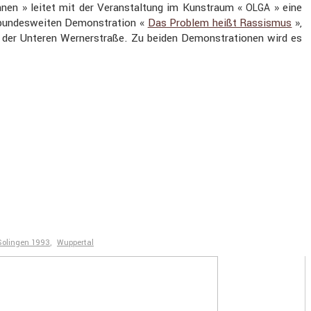
nnen » leitet mit der Veran­stal­tung im Kunst­raum «
» eine
OLGA
 bundes­weiten Demons­tra­tion «
Das Problem heißt Rassismus
»,
 der Unteren Werner­straße. Zu beiden Demons­tra­tionen wird es
Solingen 1993
,
Wuppertal