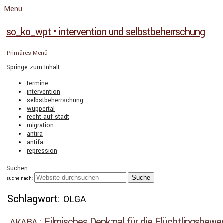
Menü
so_ko_wpt • intervention und selbstbeherrschung
Primäres Menü
Springe zum Inhalt
termine
intervention
selbstbeherrschung
wuppertal
recht auf stadt
migration
antira
antifa
repression
Suchen
suche nach:
Schlagwort:
OLGA
: Filmisches Denkmal für die Flüchtlingsbew
AKABA