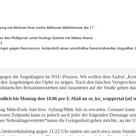
­gung mit Motiven ihrer sechs Millionen Wähle­rInnen die 17 …
 zu den Philli­pinen unter Rodrigo Duterte mit Niklas Reese …
13
gen gegen Rassismus. Anläss­lich eines unmit­telbar bevor­ste­henden doppelten 
s gegen die Angeklagten im NSU-Prozess. Wir wollen dem Aufruf „Kein 
 den Angehörigen der Opfer zu zeigen. Nach den falschen Versprechen
solidarisches Beisammenstehen und zusammen auf die Straße gehen das
dlich bis Montag den 18.06 per E-Mail an so_ko_wuppertal [at] s
stag Mitte/Ende Juni bzw. Anfang/Mitte Juli zu erwarten. Genauer kan
sem Zeitpunkt kann es jedoch auch jeder der folgenden Dienstage sein,
er den Nebenklagevertreter*innen die Gelegenheit geben möchte, an der 
Urteilsverkündung gegen 21/22 Uhr starten um nach etwa neun Stunde