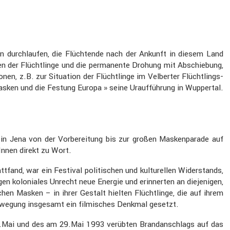
nen durch­laufen, die Flüch­tende nach der Ankunft in diesem Land
 der Flücht­linge und die perma­nente Drohung mit Abschie­bung,
n, z.B. zur Situa­tion der Flücht­linge im Velberter Flücht­lings­
sken und die Festung Europa » seine Urauf­füh­rung in Wuppertal.
 in Jena von der Vorbe­rei­tung bis zur großen Masken­pa­rade auf
Innen direkt zu Wort.
fand, war ein Festival politi­schen und kultu­rellen Wider­stands,
gen koloniales Unrecht neue Energie und erinnerten an dieje­nigen,
hen Masken – in ihrer Gestalt hielten Flücht­linge, die auf ihrem
e­we­gung insge­samt ein filmi­sches Denkmal gesetzt.
.Mai und des am 29.Mai 1993 verübten Brand­an­schlags auf das