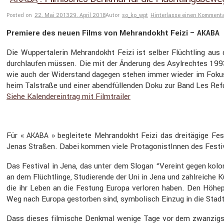
Posted on
22. Mai 2013
29. April 2018
Autor
so_ko_wpt
Hinterlasse einen Komment
Premiere des neuen Films von Mehran­dokht Feizi –
AKABA
Die Wupper­ta­lerin Mehran­dokht Feizi ist selber Flücht­ling au
durch­laufen müssen. Die mit der Änderung des Asylrechtes 1993
wie auch der Wider­stand dagegen stehen immer wieder im Fokus ihr
heim Talstraße und einer abend­fül­lenden Doku zur Band Les Ref
Siehe Kalen­der­ein­trag mit Filmtrailer
Für «
» beglei­tete Mehran­dokht Feizi das dreitä­gige Fes
AKABA
Jenas Straßen. Dabei kommen viele Protago­nis­tInnen des Festi­
Das Festival in Jena, das unter dem Slogan “Vereint gegen kolonia
an dem Flücht­linge, Studie­rende der Uni in Jena und zahlreiche 
die ihr Leben an die Festung Europa verloren haben. Den Höhepunk
Weg nach Europa gestorben sind, symbo­lisch Einzug in die Stadt
Dass dieses filmi­sche Denkmal wenige Tage vor dem zwanzigst