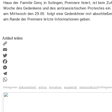
Haus der Familie Genç in Solingen, Premiere feiert, ist kein Zu
Woche des Geden­kens und des antiras­sis­ti­schen Protestes ein
am Mittwoch den 29.05. folgt eine Gedenk­feier mit abschlie­
am Rande der Premiere letzte Infor­ma­tionen geben.
Artikel teilen
Copy
Link
Email
Twitter
Facebook
Messenger
Telegram
WhatsApp
Kategorien
dokumentiert
,
antira
,
migration
,
wuppertal
,
veranstaltung
Schlagwor