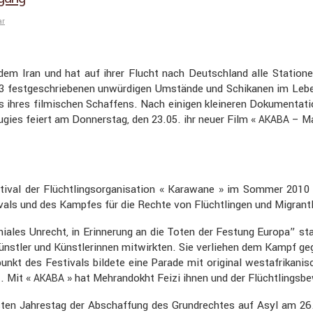
ar
s dem Iran und hat auf ihrer Flucht nach Deutsch­land alle Statio
 festge­schrie­benen unwür­digen Umstände und Schikanen im Leben
es filmi­schen Schaf­fens. Nach einigen kleineren Dokumen­ta­tione
ugies feiert am Donnerstag, den 23.05. ihr neuer Film «
– Ma
AKABA
tival der Flücht­lings­or­ga­ni­sa­tion « Karawane » im Sommer 2010
vals und des Kampfes für die Rechte von Flücht­lingen und Migran­t
les Unrecht, in Erinne­rung an die Toten der Festung Europa” statt­
Künstler und Künst­le­rinnen mitwirkten. Sie verliehen dem Kampf ge
t des Festi­vals bildete eine Parade mit original westafri­ka­ni­sc
. Mit «
» hat Mehran­dokht Feizi ihnen und der Flücht­lings­b
AKABA
en Jahrestag der Abschaf­fung des Grund­rechtes auf Asyl am 26