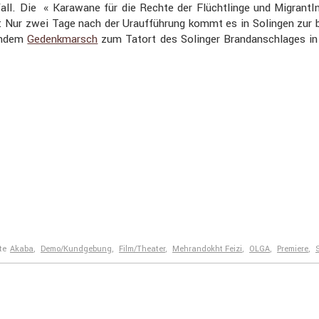
fall. Die « Karawane für die Rechte der Flücht­linge und Migran­tI
 : Nur zwei Tage nach der Urauf­füh­rung kommt es in Solingen zur
ßendem
Gedenk­marsch
zum Tatort des Solinger Brand­an­schlages in
te
Akaba
,
Demo/Kundgebung
,
Film/Theater
,
Mehrandokht Feizi
,
OLGA
,
Premiere
,