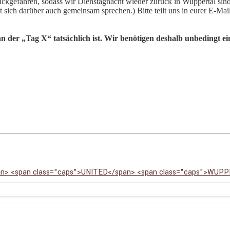
gefahren, sodass wir Dienstagnacht wieder zurück in Wuppertal sind.
ässt sich darüber auch gemeinsam sprechen.) Bitte teilt uns in eurer E-M
ann der „Tag X“ tatsächlich ist. Wir benötigen deshalb unbedingt 