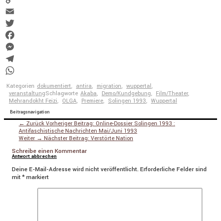
Copy
Link
Email
Twitter
Facebook
Messenger
Telegram
WhatsApp
Kategorien
dokumentiert
,
antira
,
migration
,
wuppertal
,
veranstaltung
Schlagworte
Akaba
,
Demo/Kundgebung
,
Film/Theater
,
Mehrandokht Feizi
,
OLGA
,
Premiere
,
Solingen 1993
,
Wuppertal
Beitragsnavigation
← Zurück
Vorheriger Beitrag:
Online-Dossier Solingen 1993 :
Antifaschistische Nachrichten Mai/Juni 1993
Weiter →
Nächster Beitrag:
Verstörte Nation
Schreibe einen Kommentar
Antwort abbrechen
Deine E-Mail-Adresse wird nicht veröffentlicht.
Erforderliche Felder sind
mit
*
markiert