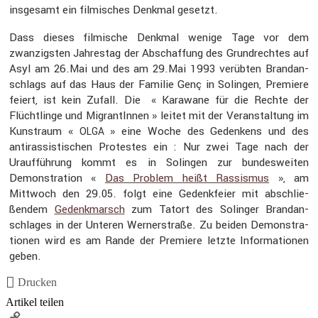
insge­samt ein filmi­sches Denkmal gesetzt.
Dass dieses filmi­sche Denkmal wenige Tage vor dem
zwanzigsten Jahrestag der Abschaf­fung des Grund­rechtes auf
Asyl am 26.Mai und des am 29.Mai 1993 verübten Brand­an­
schlags auf das Haus der Familie Genç in Solingen, Premiere
feiert, ist kein Zufall. Die « Karawane für die Rechte der
Flücht­linge und Migran­tInnen » leitet mit der Veran­stal­tung im
Kunst­raum «
» eine Woche des Geden­kens und des
OLGA
antiras­sis­ti­schen Protestes ein : Nur zwei Tage nach der
Urauf­füh­rung kommt es in Solingen zur bundes­weiten
Demons­tra­tion «
Das Problem heißt Rassismus
», am
Mittwoch den 29.05. folgt eine Gedenk­feier mit abschlie­
ßendem
Gedenk­marsch
zum Tatort des Solinger Brand­an­
schlages in der Unteren Werner­straße. Zu beiden Demons­tra­
tionen wird es am Rande der Premiere letzte Infor­ma­tionen
geben.
Drucken
Artikel teilen