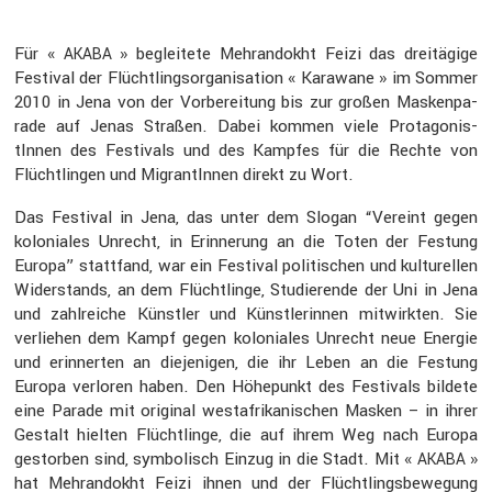
Für «
» beglei­tete Mehran­dokht Feizi das dreitä­gige
AKABA
Festival der Flücht­lings­or­ga­ni­sa­tion « Karawane » im Sommer
2010 in Jena von der Vorbe­rei­tung bis zur großen Masken­pa­
rade auf Jenas Straßen. Dabei kommen viele Protago­nis­
tInnen des Festi­vals und des Kampfes für die Rechte von
Flücht­lingen und Migran­tInnen direkt zu Wort.
Das Festival in Jena, das unter dem Slogan “Vereint gegen
koloniales Unrecht, in Erinne­rung an die Toten der Festung
Europa” statt­fand, war ein Festival politi­schen und kultu­rellen
Wider­stands, an dem Flücht­linge, Studie­rende der Uni in Jena
und zahlreiche Künstler und Künst­le­rinnen mitwirkten. Sie
verliehen dem Kampf gegen koloniales Unrecht neue Energie
und erinnerten an dieje­nigen, die ihr Leben an die Festung
Europa verloren haben. Den Höhepunkt des Festi­vals bildete
eine Parade mit original westafri­ka­ni­schen Masken – in ihrer
Gestalt hielten Flücht­linge, die auf ihrem Weg nach Europa
gestorben sind, symbo­lisch Einzug in die Stadt. Mit «
»
AKABA
hat Mehran­dokht Feizi ihnen und der Flücht­lings­be­we­gung