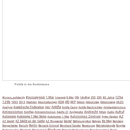
Politik in der Rechtskurve
#occupygezi
1.Mai
129a
#cross_solidarity
1maiwpt
8.Mai
14n
14nWpt
25S
29S
40 Jahre
129b
ADA
1993
2013
Abahlali
Abschiebungen
AfD
AKP
Aktion
Aktionstag
Aktionstage
AKZO
Antifa
Anatolische Föderation
Analyse
ANC
Antifa-Camp
Antifa-Nachrichten
Antikapitalismus
Antirassismus
Asylrecht
Aufruf
AntiRep
Antisemitismus
Apollo 21
Asylgesetz
Athen
Audio
AZ
Autonome
Autonome 1.Mai Demo
Autonomes Zentrum
Autonomer 1.Mai
Ayten Kaplan
Be May
AZ bleibt!
AZ bleibt an der Gathe
AZ Wuppertal
basta!
Befreiungsfest
Belgien
Bemberg
Berlin
Bergarbeiter
Bericht
Bernard Schmid
Bernhard Sander
Besetzung
Betriebskämpfe
Birgitta
Blockupy