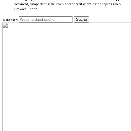
versucht, einige der für Deutsch­land derzeit wichtigsten repres­siven
Entwick­lungen …
suche nach: