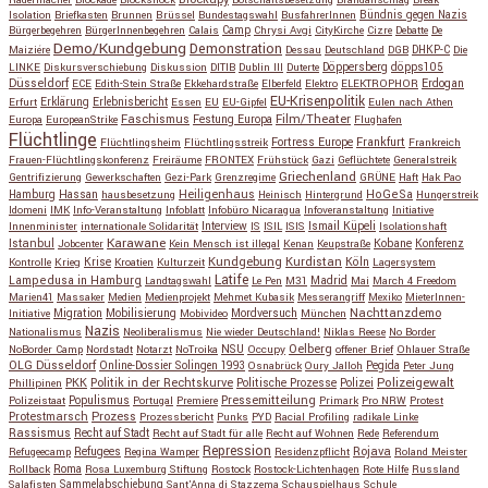
Radermacher
Blockade
Blockshock
Botschaftsbesetzung
Brandanschlag
Break
Isolation
Briefkasten
Brunnen
Brüssel
Bundestagswahl
BusfahrerInnen
Bündnis gegen Nazis
Bürgerbegehren
BürgerInnenbegehren
Calais
Camp
Chrysi Avgi
CityKirche
Cizre
Debatte
De
Demo/Kundgebung
Demonstration
Maiziére
Dessau
Deutschland
DGB
DHKP-C
Die
Döppersberg
döpps105
LINKE
Diskursverschiebung
Diskussion
DITIB
Dublin III
Duterte
Düsseldorf
Erdogan
ECE
Edith-Stein Straße
Ekkehardstraße
Elberfeld
Elektro
ELEKTROPHOR
EU-Krisenpolitik
Erfurt
Erklärung
Erlebnisbericht
Essen
EU
EU-Gipfel
Eulen nach Athen
Faschismus
Festung Europa
Film/Theater
Europa
EuropeanStrike
Flughafen
Flüchtlinge
Fortress Europe
Frankfurt
Flüchtlingsheim
Flüchtlingsstreik
Frankreich
Frauen-Flüchtlingskonferenz
Freiräume
FRONTEX
Frühstück
Gazi
Geflüchtete
Generalstreik
Griechenland
Gentrifizierung
Gewerkschaften
Gezi-Park
Grenzregime
GRÜNE
Haft
Hak Pao
Hassan
Heiligenhaus
HoGeSa
Hamburg
hausbesetzung
Heinisch
Hintergrund
Hungerstreik
Idomeni
IMK
Info-Veranstaltung
Infoblatt
Infobüro Nicaragua
Infoveranstaltung
Initiative
Interview
Ismail Küpeli
Innenminister
internationale Solidarität
IS
ISIL
ISIS
Isolationshaft
Karawane
Istanbul
Kobane
Jobcenter
Kein Mensch ist illegal
Kenan
Keupstraße
Konferenz
Kundgebung
Kurdistan
Krise
Köln
Kontrolle
Krieg
Kroatien
Kulturzeit
Lagersystem
Latife
Lampedusa in Hamburg
Madrid
Landtagswahl
Le Pen
M31
Mai
March 4 Freedom
Marien41
Massaker
Medien
Medienprojekt
Mehmet Kubasik
Messerangriff
Mexiko
MieterInnen-
Migration
Mobilisierung
Mordversuch
Nachttanzdemo
Initiative
Mobivideo
München
Nazis
Nationalismus
Neoliberalismus
Nie wieder Deutschland!
Niklas Reese
No Border
NSU
Oelberg
NoBorder Camp
Nordstadt
Notarzt
NoTroika
Occupy
offener Brief
Ohlauer Straße
OLG Düsseldorf
Pegida
Online-Dossier Solingen 1993
Osnabrück
Oury Jalloh
Peter Jung
Polizeigewalt
PKK
Politik in der Rechtskurve
Politische Prozesse
Polizei
Phillipinen
Populismus
Pressemitteilung
Polizeistaat
Portugal
Premiere
Primark
Pro NRW
Protest
Protestmarsch
Prozess
Prozessbericht
Punks
PYD
Racial Profiling
radikale Linke
Rassismus
Recht auf Stadt
Recht auf Stadt für alle
Recht auf Wohnen
Rede
Referendum
Repression
Refugees
Rojava
Refugeecamp
Regina Wamper
Residenzpflicht
Roland Meister
Roma
Rollback
Rosa Luxemburg Stiftung
Rostock
Rostock-Lichtenhagen
Rote Hilfe
Russland
Salafisten
Sammelabschiebung
Sant'Anna di Stazzema
Schauspielhaus
Schule