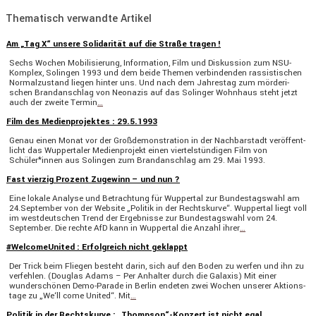
Thematisch verwandte Artikel
Am „Tag X“ unsere Solidarität auf die Straße tragen !
Sechs Wochen Mobili­sie­rung, Infor­ma­tion, Film und Diskus­sion zum NSU-
Komplex, Solingen 1993 und dem beide Themen verbin­denden rassis­ti­schen
Normal­zu­stand liegen hinter uns. Und nach dem Jahrestag zum mörde­ri­
schen Brand­an­schlag von Neonazis auf das Solinger Wohnhaus steht jetzt
auch der zweite Termin
…
Film des Medienprojektes : 29.5.1993
Genau einen Monat vor der Großde­mons­tra­tion in der Nachbar­stadt veröf­fent­
licht das Wupper­taler Medien­pro­jekt einen viertel­stün­digen Film von
Schüler*innen aus Solingen zum Brand­an­schlag am 29. Mai 1993.
Fast vierzig Prozent Zugewinn – und nun ?
Eine lokale Analyse und Betrach­tung für Wuppertal zur Bundes­tags­wahl am
24.September von der Website „Politik in der Rechts­kurve“. Wuppertal liegt voll
im westdeut­schen Trend der Ergeb­nisse zur Bundes­tags­wahl vom 24.
September. Die rechte AfD kann in Wuppertal die Anzahl ihrer
…
#WelcomeUnited : Erfolgreich nicht geklappt
Der Trick beim Fliegen besteht darin, sich auf den Boden zu werfen und ihn zu
verfehlen. (Douglas Adams – Per Anhalter durch die Galaxis) Mit einer
wunder­schönen Demo-Parade in Berlin endeten zwei Wochen unserer Aktions­
tage zu „We‘ll come United“. Mit
…
Politik in der Rechtskurve : „Thompson“-Konzert ist nicht egal