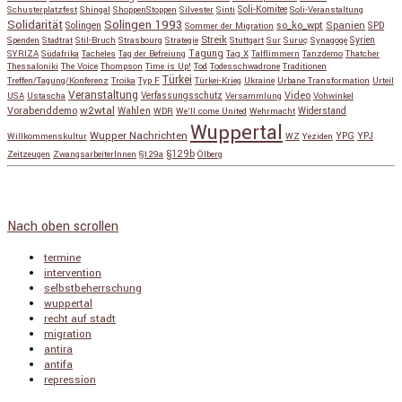
Schusterplatzfest
Shingal
ShoppenStoppen
Silvester
Sinti
Soli-Komitee
Soli-Veranstaltung
Solidarität
Solingen 1993
so_ko_wpt
Solingen
Spanien
SPD
Sommer der Migration
Streik
Spenden
Stadtrat
Stil-Bruch
Strasbourg
Strategie
Stuttgart
Sur
Suruç
Synagoge
Syrien
Tagung
SYRIZA
Südafrika
Tacheles
Tag der Befreiung
Tag X
Talflimmern
Tanzdemo
Thatcher
Thessaloniki
The Voice
Thompson
Time is Up!
Tod
Todesschwadrone
Traditionen
Türkei
Treffen/Tagung/Konferenz
Troika
Typ F
Türkei-Krieg
Ukraine
Urbane Transformation
Urteil
Veranstaltung
Verfassungsschutz
Video
USA
Ustascha
Versammlung
Vohwinkel
w2wtal
Vorabenddemo
Wahlen
Widerstand
WDR
We'll come United
Wehrmacht
Wuppertal
Wupper Nachrichten
YPG
Willkommenskultur
WZ
Yeziden
YPJ
§129b
Zeitzeugen
ZwangsarbeiterInnen
§129a
Ölberg
Copyright © 2026
so_ko_wpt • intervention und selbstbeherrschung
. Alle Rechte vorbehalten.
Catch Base nach
Catch Themes
Nach oben scrollen
termine
intervention
selbstbeherrschung
wuppertal
recht auf stadt
migration
antira
antifa
repression