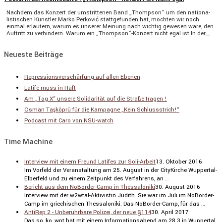
Nachdem das Konzert der umstrit­tenen Band „Thompson” um den natio­na­
lis­ti­schen Künstler Marko Perković statt­ge­funden hat, möchten wir noch
einmal erläu­tern, warum es unserer Meinung nach wichtig gewesen wäre, den
Auftritt zu verhin­dern. Warum ein „Thompson”-Konzert nicht egal ist In der
…
Neueste Beiträge
Repressionsverschärfung auf allen Ebenen
Latife muss in Haft
Am „Tag X“ unsere Solidarität auf die Straße tragen !
Osman Taşköprü für die Kampagne „Kein Schlussstrich!“
Podcast mit Caro von NSU-watch
Time Machine
Interview mit einem Freund Latifes zur Soli-Arbeit
13. Oktober 2016
Im Vorfeld der Veran­stal­tung am 25. August in der CityKirche Wuppertal-
Elber­feld und zu einem Zeitpunkt des Verfah­rens, an …
Bericht aus dem NoBorder-Camp in Thessaloniki
30. August 2016
Inter­view mit der w2wtal-Aktivistin Judith. Sie war im Juli im NoBorder-
Camp im griechi­schen Thessa­lo­niki. Das NoBorder-Camp, für das …
AntiRep 2 - Unberührbare Polizei, der neue §114
30. April 2017
Das so_ko_wpt hat mit einem Infor­ma­ti­ons­abend am 28.3.in Wuppertal