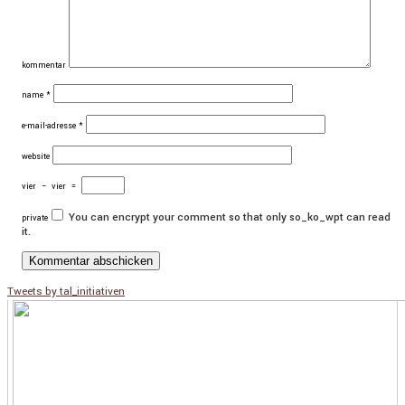
kommentar
name
*
e-mail-adresse
*
website
vier
−
vier
=
You can encrypt your comment so that only so_ko_wpt can read
private
it.
Tweets by tal_initiativen