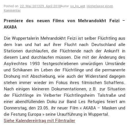
Posted on
22. Mai 2013
29. April 2018
Autor
so_ko_wpt
Hinterlasse einen
Kommentar
Premiere des neuen Films von Mehran­dokht Feizi –
AKABA
Die Wupper­ta­lerin Mehran­dokht Feizi ist selber Flücht­ling aus
dem Iran und hat auf ihrer Flucht nach Deutsch­land alle
Stationen durch­laufen, die Flüch­tende nach der Ankunft in
diesem Land durch­laufen müssen. Die mit der Änderung des
Asylrechtes 1993 festge­schrie­benen unwür­digen Umstände
und Schikanen im Leben der Flücht­linge und die perma­nente
Drohung mit Abschie­bung, wie auch der Wider­stand dagegen
stehen immer wieder im Fokus ihres filmi­schen Schaf­fens.
Nach einigen kleineren Dokumen­ta­tionen, z.B. zur Situa­tion
der Flücht­linge im Velberter Flücht­lings­heim Talstraße und
einer abend­fül­lenden Doku zur Band Les Refugies feiert am
Donnerstag, den 23.05. ihr neuer Film «
– Masken und
AKABA
die Festung Europa » seine Urauf­füh­rung in Wuppertal.
Siehe Kalen­der­ein­trag mit Filmtrailer