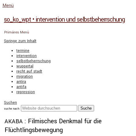
Menü
so_ko_wpt • intervention und selbstbeherrschung
Primäres Menü
Springe zum Inhalt
termine
intervention
selbstbeherrschung
wuppertal
recht auf stadt
migration
antira
antifa
repression
Suchen
suche nach:
: Filmisches Denkmal für die
AKABA
Flüchtlingsbewegung