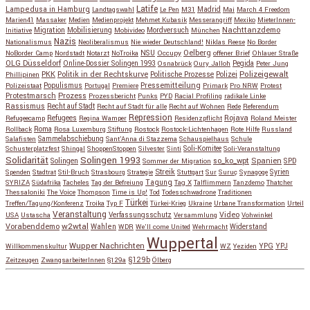
Latife
Lampedusa in Hamburg
Madrid
Landtagswahl
Le Pen
M31
Mai
March 4 Freedom
Marien41
Massaker
Medien
Medienprojekt
Mehmet Kubasik
Messerangriff
Mexiko
MieterInnen-
Migration
Mobilisierung
Mordversuch
Nachttanzdemo
Initiative
Mobivideo
München
Nazis
Nationalismus
Neoliberalismus
Nie wieder Deutschland!
Niklas Reese
No Border
NSU
Oelberg
NoBorder Camp
Nordstadt
Notarzt
NoTroika
Occupy
offener Brief
Ohlauer Straße
OLG Düsseldorf
Pegida
Online-Dossier Solingen 1993
Osnabrück
Oury Jalloh
Peter Jung
Polizeigewalt
PKK
Politik in der Rechtskurve
Politische Prozesse
Polizei
Phillipinen
Populismus
Pressemitteilung
Polizeistaat
Portugal
Premiere
Primark
Pro NRW
Protest
Protestmarsch
Prozess
Prozessbericht
Punks
PYD
Racial Profiling
radikale Linke
Rassismus
Recht auf Stadt
Recht auf Stadt für alle
Recht auf Wohnen
Rede
Referendum
Repression
Refugees
Rojava
Refugeecamp
Regina Wamper
Residenzpflicht
Roland Meister
Roma
Rollback
Rosa Luxemburg Stiftung
Rostock
Rostock-Lichtenhagen
Rote Hilfe
Russland
Salafisten
Sammelabschiebung
Sant'Anna di Stazzema
Schauspielhaus
Schule
Schusterplatzfest
Shingal
ShoppenStoppen
Silvester
Sinti
Soli-Komitee
Soli-Veranstaltung
Solidarität
Solingen 1993
so_ko_wpt
Solingen
Spanien
SPD
Sommer der Migration
Streik
Spenden
Stadtrat
Stil-Bruch
Strasbourg
Strategie
Stuttgart
Sur
Suruç
Synagoge
Syrien
Tagung
SYRIZA
Südafrika
Tacheles
Tag der Befreiung
Tag X
Talflimmern
Tanzdemo
Thatcher
Thessaloniki
The Voice
Thompson
Time is Up!
Tod
Todesschwadrone
Traditionen
Türkei
Treffen/Tagung/Konferenz
Troika
Typ F
Türkei-Krieg
Ukraine
Urbane Transformation
Urteil
Veranstaltung
Verfassungsschutz
Video
USA
Ustascha
Versammlung
Vohwinkel
w2wtal
Vorabenddemo
Wahlen
Widerstand
WDR
We'll come United
Wehrmacht
Wuppertal
Wupper Nachrichten
YPG
Willkommenskultur
WZ
Yeziden
YPJ
§129b
Zeitzeugen
ZwangsarbeiterInnen
§129a
Ölberg
Copyright © 2026
so_ko_wpt • intervention und selbstbeherrschung
. Alle Rechte vorbehalten.
Catch Base nach
Catch Themes