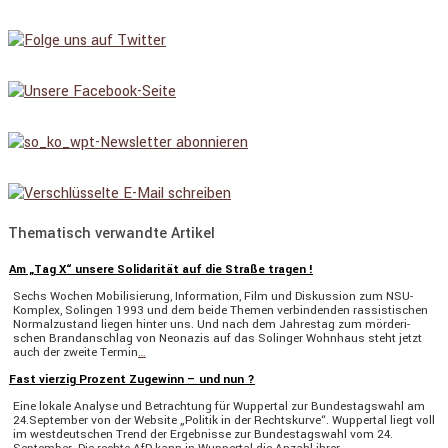
Thematisch verwandte Artikel
Am „Tag X“ unsere Solidarität auf die Straße tragen !
Sechs Wochen Mobili­sie­rung, Infor­ma­tion, Film und Diskus­sion zum NSU-
Komplex, Solingen 1993 und dem beide Themen verbin­denden rassis­ti­schen
Normal­zu­stand liegen hinter uns. Und nach dem Jahrestag zum mörde­ri­
schen Brand­an­schlag von Neonazis auf das Solinger Wohnhaus steht jetzt
auch der zweite Termin
…
Fast vierzig Prozent Zugewinn – und nun ?
Eine lokale Analyse und Betrach­tung für Wuppertal zur Bundes­tags­wahl am
24.September von der Website „Politik in der Rechts­kurve“. Wuppertal liegt voll
im westdeut­schen Trend der Ergeb­nisse zur Bundes­tags­wahl vom 24.