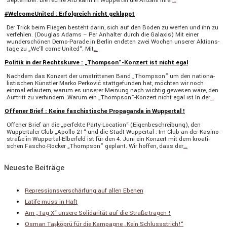
September. Die rechte AfD kann in Wuppertal die Anzahl ihrer
…
#WelcomeUnited : Erfolgreich nicht geklappt
Der Trick beim Fliegen besteht darin, sich auf den Boden zu werfen und ihn zu
verfehlen. (Douglas Adams – Per Anhalter durch die Galaxis) Mit einer
wunder­schönen Demo-Parade in Berlin endeten zwei Wochen unserer Aktions­
tage zu „We‘ll come United“. Mit
…
Politik in der Rechtskurve : „Thompson“-Konzert ist nicht egal
Nachdem das Konzert der umstrit­tenen Band „Thompson” um den natio­na­
lis­ti­schen Künstler Marko Perković statt­ge­funden hat, möchten wir noch
einmal erläu­tern, warum es unserer Meinung nach wichtig gewesen wäre, den
Auftritt zu verhin­dern. Warum ein „Thompson”-Konzert nicht egal ist In der
…
Offener Brief : Keine faschistische Propaganda in Wuppertal !
Offener Brief an die „perfekte Party-Location“ (Eigen­be­schrei­bung), den
Wupper­taler Club „Apollo 21“ und die Stadt Wuppertal : Im Club an der Kasino­
straße in Wuppertal-Elber­­feld ist für den 4. Juni ein Konzert mit dem kroati­
schen Fascho-Rocker „Thompson” geplant. Wir hoffen, dass der
…
Neueste Beiträge
Repressionsverschärfung auf allen Ebenen
Latife muss in Haft
Am „Tag X“ unsere Solidarität auf die Straße tragen !
Osman Taşköprü für die Kampagne „Kein Schlussstrich!“