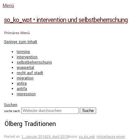
Menü
so_ko_wpt • intervention und selbstbeherrschung
Primäres Menü
Springe zum Inhalt
termine
intervention
selbstbeherrschung
wuppertal
recht auf stadt
migration
antira
antifa
repression
Suchen
suche nach:
Ölberg Traditionen
Posted on
1. Januar 2016
29. April 2018
Autor
so_ko_wpt
Hinterlasse einen