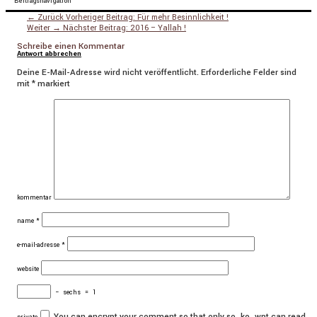
Beitragsnavigation
← Zurück
Vorheriger Beitrag:
Für mehr Besinnlichkeit !
Weiter →
Nächster Beitrag:
2016 – Yallah !
Schreibe einen Kommentar
Antwort abbrechen
Deine E-Mail-Adresse wird nicht veröffentlicht.
Erforderliche Felder sind
mit
*
markiert
kommentar
name
*
e-mail-adresse
*
website
−
sechs
=
1
You can encrypt your comment so that only so_ko_wpt can read