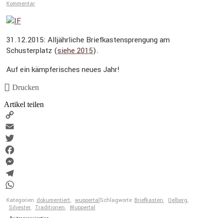
Kommentar
31.12.2015: Alljährliche Briefkastensprengung am
Schusterplatz (
siehe 2015
).
Auf ein kämpferisches neues Jahr!
Drucken
Artikel teilen
Copy
Link
Email
Twitter
Facebook
Messenger
Telegram
WhatsApp
Kategorien
dokumentiert
,
wuppertal
Schlagworte
Briefkasten
,
Oelberg
,
Silvester
,
Traditionen
,
Wuppertal