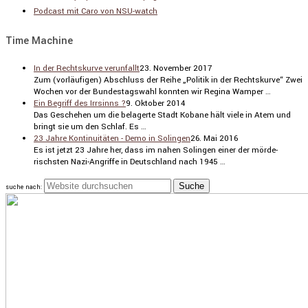
Podcast mit Caro von NSU-watch
Time Machine
In der Rechtskurve verunfallt
23. November 2017
Zum (vorläu­figen) Abschluss der Reihe „Politik in der Rechts­kurve“ Zwei
Wochen vor der Bundes­tags­wahl konnten wir Regina Wamper …
Ein Begriff des Irrsinns ?
9. Oktober 2014
Das Geschehen um die belagerte Stadt Kobane hält viele in Atem und
bringt sie um den Schlaf. Es …
23 Jahre Kontinuitäten - Demo in Solingen
26. Mai 2016
Es ist jetzt 23 Jahre her, dass im nahen Solingen einer der mörde­
rischsten Nazi-Angriffe in Deutsch­land nach 1945 …
suche nach: