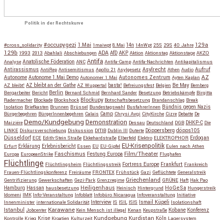
Politik in der Rechtskurve
#occupygezi
1.Mai
129a
#cross_solidarity
1maiwpt
8.Mai
14n
14nWpt
25S
29S
40 Jahre
129b
ADA
1993
2013
Abahlali
Abschiebungen
AfD
AKP
Aktion
Aktionstag
Aktionstage
AKZO
Antifa
Anatolische Föderation
Analyse
ANC
Antifa-Camp
Antifa-Nachrichten
Antikapitalismus
Antirassismus
Asylrecht
Aufruf
AntiRep
Antisemitismus
Apollo 21
Asylgesetz
Athen
Audio
AZ
Autonome
Autonome 1.Mai Demo
Autonomes Zentrum
Autonomer 1.Mai
Ayten Kaplan
Be May
AZ bleibt!
AZ bleibt an der Gathe
AZ Wuppertal
basta!
Befreiungsfest
Belgien
Bemberg
Berlin
Bergarbeiter
Bericht
Bernard Schmid
Bernhard Sander
Besetzung
Betriebskämpfe
Birgitta
Blockupy
Radermacher
Blockade
Blockshock
Botschaftsbesetzung
Brandanschlag
Break
Isolation
Briefkasten
Brunnen
Brüssel
Bundestagswahl
BusfahrerInnen
Bündnis gegen Nazis
Bürgerbegehren
BürgerInnenbegehren
Calais
Camp
Chrysi Avgi
CityKirche
Cizre
Debatte
De
Demo/Kundgebung
Demonstration
Maiziére
Dessau
Deutschland
DGB
DHKP-C
Die
Döppersberg
döpps105
LINKE
Diskursverschiebung
Diskussion
DITIB
Dublin III
Duterte
Düsseldorf
Erdogan
ECE
Edith-Stein Straße
Ekkehardstraße
Elberfeld
Elektro
ELEKTROPHOR
EU-Krisenpolitik
Erfurt
Erklärung
Erlebnisbericht
Essen
EU
EU-Gipfel
Eulen nach Athen
Faschismus
Festung Europa
Film/Theater
Europa
EuropeanStrike
Flughafen
Flüchtlinge
Fortress Europe
Frankfurt
Flüchtlingsheim
Flüchtlingsstreik
Frankreich
Frauen-Flüchtlingskonferenz
Freiräume
FRONTEX
Frühstück
Gazi
Geflüchtete
Generalstreik
Griechenland
Gentrifizierung
Gewerkschaften
Gezi-Park
Grenzregime
GRÜNE
Haft
Hak Pao
Hassan
Heiligenhaus
HoGeSa
Hamburg
hausbesetzung
Heinisch
Hintergrund
Hungerstreik
Idomeni
IMK
Info-Veranstaltung
Infoblatt
Infobüro Nicaragua
Infoveranstaltung
Initiative
Interview
Ismail Küpeli
Innenminister
internationale Solidarität
IS
ISIL
ISIS
Isolationshaft
Karawane
Istanbul
Kobane
Jobcenter
Kein Mensch ist illegal
Kenan
Keupstraße
Konferenz
Kundgebung
Kurdistan
Krise
Köln
Kontrolle
Krieg
Kroatien
Kulturzeit
Lagersystem