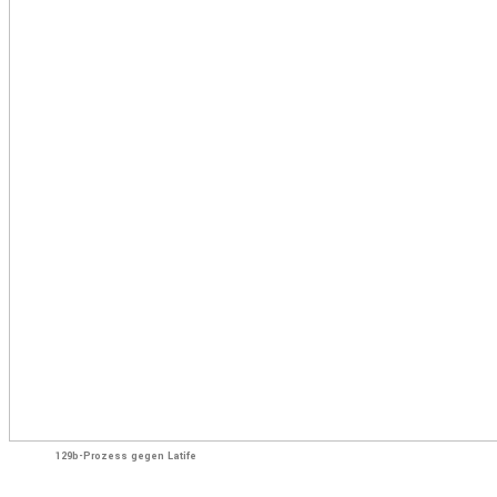
129b-Prozess gegen Latife