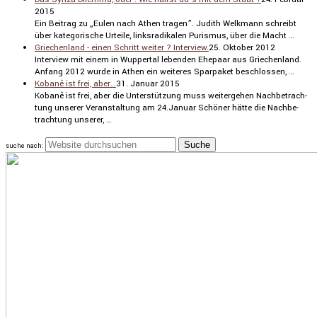
2015
Ein Beitrag zu „Eulen nach Athen tragen”. Judith Welkmann schreibt
über katego­ri­sche Urteile, links­ra­di­kalen Purismus, über die Macht …
Griechenland - einen Schritt weiter ? Interview.
25. Oktober 2012
Inter­view mit einem in Wuppertal lebenden Ehepaar aus Griechen­land.
Anfang 2012 wurde in Athen ein weiteres Sparpaket beschlossen, …
Kobanê ist frei, aber…
31. Januar 2015
Kobanê ist frei, aber die Unter­stüt­zung muss weiter­gehen Nachbe­trach­
tung unserer Veran­stal­tung am 24.Januar Schöner hätte die Nachbe­
trach­tung unserer, …
suche nach: