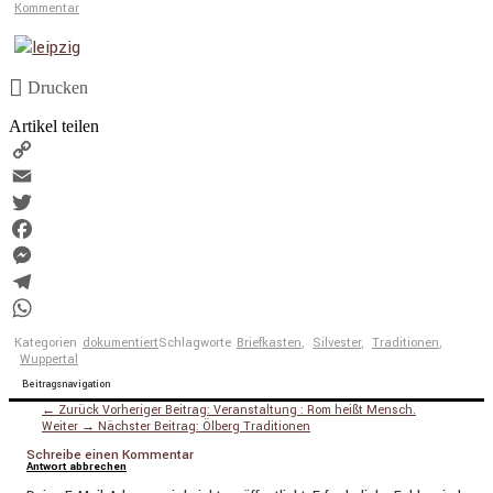
Kommentar
Drucken
Artikel teilen
Copy
Link
Email
Twitter
Facebook
Messenger
Telegram
WhatsApp
Kategorien
dokumentiert
Schlagworte
Briefkasten
,
Silvester
,
Traditionen
,
Wuppertal
Beitragsnavigation
← Zurück
Vorheriger Beitrag:
Veranstaltung : Rom heißt Mensch.
Weiter →
Nächster Beitrag:
Ölberg Traditionen
Schreibe einen Kommentar
Antwort abbrechen