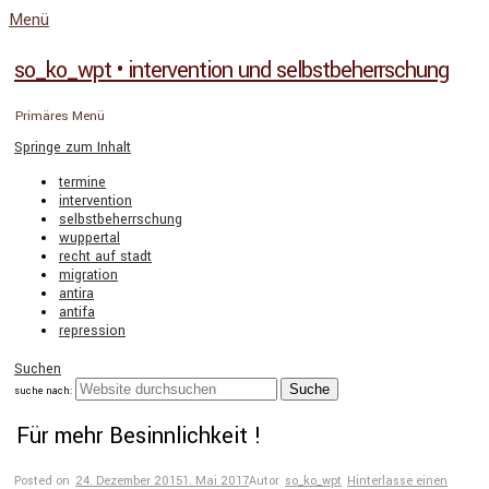
Menü
so_ko_wpt • intervention und selbstbeherrschung
Primäres Menü
Springe zum Inhalt
termine
intervention
selbstbeherrschung
wuppertal
recht auf stadt
migration
antira
antifa
repression
Suchen
suche nach:
Für mehr Besinnlichkeit !
Posted on
24. Dezember 2015
1. Mai 2017
Autor
so_ko_wpt
Hinterlasse einen