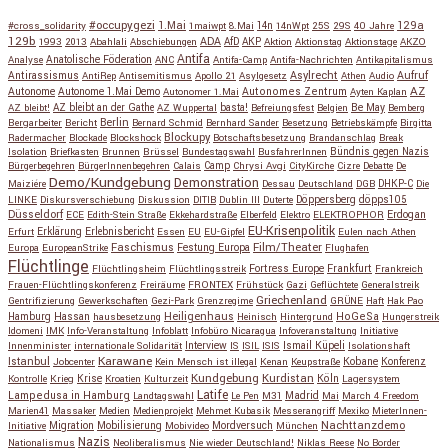
#occupygezi
1.Mai
129a
#cross_solidarity
1maiwpt
8.Mai
14n
14nWpt
25S
29S
40 Jahre
129b
ADA
1993
2013
Abahlali
Abschiebungen
AfD
AKP
Aktion
Aktionstag
Aktionstage
AKZO
Antifa
Anatolische Föderation
Analyse
ANC
Antifa-Camp
Antifa-Nachrichten
Antikapitalismus
Antirassismus
Asylrecht
Aufruf
AntiRep
Antisemitismus
Apollo 21
Asylgesetz
Athen
Audio
AZ
Autonome
Autonome 1.Mai Demo
Autonomes Zentrum
Autonomer 1.Mai
Ayten Kaplan
Be May
AZ bleibt!
AZ bleibt an der Gathe
AZ Wuppertal
basta!
Befreiungsfest
Belgien
Bemberg
Berlin
Bergarbeiter
Bericht
Bernard Schmid
Bernhard Sander
Besetzung
Betriebskämpfe
Birgitta
Blockupy
Radermacher
Blockade
Blockshock
Botschaftsbesetzung
Brandanschlag
Break
Isolation
Briefkasten
Brunnen
Brüssel
Bundestagswahl
BusfahrerInnen
Bündnis gegen Nazis
Bürgerbegehren
BürgerInnenbegehren
Calais
Camp
Chrysi Avgi
CityKirche
Cizre
Debatte
De
Demo/Kundgebung
Demonstration
Maiziére
Dessau
Deutschland
DGB
DHKP-C
Die
Döppersberg
döpps105
LINKE
Diskursverschiebung
Diskussion
DITIB
Dublin III
Duterte
Düsseldorf
Erdogan
ECE
Edith-Stein Straße
Ekkehardstraße
Elberfeld
Elektro
ELEKTROPHOR
EU-Krisenpolitik
Erfurt
Erklärung
Erlebnisbericht
Essen
EU
EU-Gipfel
Eulen nach Athen
Faschismus
Festung Europa
Film/Theater
Europa
EuropeanStrike
Flughafen
Flüchtlinge
Fortress Europe
Frankfurt
Flüchtlingsheim
Flüchtlingsstreik
Frankreich
Frauen-Flüchtlingskonferenz
Freiräume
FRONTEX
Frühstück
Gazi
Geflüchtete
Generalstreik
Griechenland
Gentrifizierung
Gewerkschaften
Gezi-Park
Grenzregime
GRÜNE
Haft
Hak Pao
Hassan
Heiligenhaus
HoGeSa
Hamburg
hausbesetzung
Heinisch
Hintergrund
Hungerstreik
Idomeni
IMK
Info-Veranstaltung
Infoblatt
Infobüro Nicaragua
Infoveranstaltung
Initiative
Interview
Ismail Küpeli
Innenminister
internationale Solidarität
IS
ISIL
ISIS
Isolationshaft
Karawane
Istanbul
Kobane
Jobcenter
Kein Mensch ist illegal
Kenan
Keupstraße
Konferenz
Kundgebung
Kurdistan
Krise
Köln
Kontrolle
Krieg
Kroatien
Kulturzeit
Lagersystem
Latife
Lampedusa in Hamburg
Madrid
Landtagswahl
Le Pen
M31
Mai
March 4 Freedom
Marien41
Massaker
Medien
Medienprojekt
Mehmet Kubasik
Messerangriff
Mexiko
MieterInnen-
Migration
Mobilisierung
Mordversuch
Nachttanzdemo
Initiative
Mobivideo
München
Nazis
Nationalismus
Neoliberalismus
Nie wieder Deutschland!
Niklas Reese
No Border