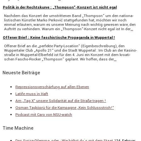
Politik in der Rechtskurve : „Thompson“-Konzert ist nicht egal
Nachdem das Konzert der umstrit­tenen Band „Thompson” um den natio­na­
lis­ti­schen Künstler Marko Perković statt­ge­funden hat, möchten wir noch
einmal erläu­tern, warum es unserer Meinung nach wichtig gewesen wäre, den
Auftritt zu verhin­dern. Warum ein „Thompson”-Konzert nicht egal ist In der
…
Offener Brief : Keine faschistische Propaganda in Wuppertal !
Offener Brief an die „perfekte Party-Location“ (Eigen­be­schrei­bung), den
Wupper­taler Club „Apollo 21“ und die Stadt Wuppertal : Im Club an der Kasino­
straße in Wuppertal-Elber­­feld ist für den 4. Juni ein Konzert mit dem kroati­
schen Fascho-Rocker „Thompson” geplant. Wir hoffen, dass der
…
Neueste Beiträge
Repressionsverschärfung auf allen Ebenen
Latife muss in Haft
Am „Tag X“ unsere Solidarität auf die Straße tragen !
Osman Taşköprü für die Kampagne „Kein Schlussstrich!“
Podcast mit Caro von NSU-watch
Time Machine
Das Syriza-Dilemma, oder : Wie hältst du´s mit dem Staat ?
24. Februar