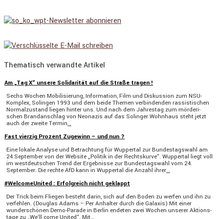
Thematisch verwandte Artikel
Am „Tag X“ unsere Solidarität auf die Straße tragen !
Sechs Wochen Mobili­sie­rung, Infor­ma­tion, Film und Diskus­sion zum NSU-
Komplex, Solingen 1993 und dem beide Themen verbin­denden rassis­ti­schen
Normal­zu­stand liegen hinter uns. Und nach dem Jahrestag zum mörde­ri­
schen Brand­an­schlag von Neonazis auf das Solinger Wohnhaus steht jetzt
auch der zweite Termin
…
Fast vierzig Prozent Zugewinn – und nun ?
Eine lokale Analyse und Betrach­tung für Wuppertal zur Bundes­tags­wahl am
24.September von der Website „Politik in der Rechts­kurve“. Wuppertal liegt voll
im westdeut­schen Trend der Ergeb­nisse zur Bundes­tags­wahl vom 24.
September. Die rechte AfD kann in Wuppertal die Anzahl ihrer
…
#WelcomeUnited : Erfolgreich nicht geklappt
Der Trick beim Fliegen besteht darin, sich auf den Boden zu werfen und ihn zu
verfehlen. (Douglas Adams – Per Anhalter durch die Galaxis) Mit einer
wunder­schönen Demo-Parade in Berlin endeten zwei Wochen unserer Aktions­
tage zu „We‘ll come United“. Mit
…