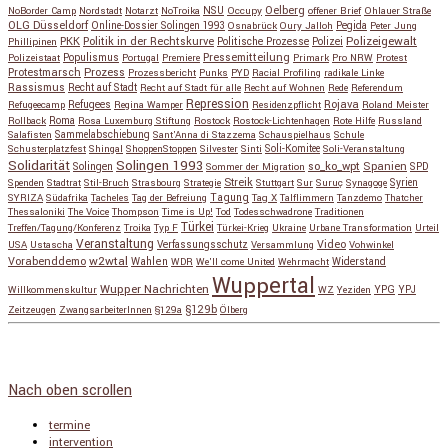
NSU
Oelberg
NoBorder Camp
Nordstadt
Notarzt
NoTroika
Occupy
offener Brief
Ohlauer Straße
OLG Düsseldorf
Pegida
Online-Dossier Solingen 1993
Osnabrück
Oury Jalloh
Peter Jung
Polizeigewalt
PKK
Politik in der Rechtskurve
Politische Prozesse
Polizei
Phillipinen
Populismus
Pressemitteilung
Polizeistaat
Portugal
Premiere
Primark
Pro NRW
Protest
Protestmarsch
Prozess
Prozessbericht
Punks
PYD
Racial Profiling
radikale Linke
Rassismus
Recht auf Stadt
Recht auf Stadt für alle
Recht auf Wohnen
Rede
Referendum
Repression
Refugees
Rojava
Refugeecamp
Regina Wamper
Residenzpflicht
Roland Meister
Roma
Rollback
Rosa Luxemburg Stiftung
Rostock
Rostock-Lichtenhagen
Rote Hilfe
Russland
Salafisten
Sammelabschiebung
Sant'Anna di Stazzema
Schauspielhaus
Schule
Schusterplatzfest
Shingal
ShoppenStoppen
Silvester
Sinti
Soli-Komitee
Soli-Veranstaltung
Solidarität
Solingen 1993
so_ko_wpt
Solingen
Spanien
SPD
Sommer der Migration
Streik
Spenden
Stadtrat
Stil-Bruch
Strasbourg
Strategie
Stuttgart
Sur
Suruç
Synagoge
Syrien
Tagung
SYRIZA
Südafrika
Tacheles
Tag der Befreiung
Tag X
Talflimmern
Tanzdemo
Thatcher
Thessaloniki
The Voice
Thompson
Time is Up!
Tod
Todesschwadrone
Traditionen
Türkei
Treffen/Tagung/Konferenz
Troika
Typ F
Türkei-Krieg
Ukraine
Urbane Transformation
Urteil
Veranstaltung
Verfassungsschutz
Video
USA
Ustascha
Versammlung
Vohwinkel
w2wtal
Vorabenddemo
Wahlen
Widerstand
WDR
We'll come United
Wehrmacht
Wuppertal
Wupper Nachrichten
YPG
Willkommenskultur
WZ
Yeziden
YPJ
§129b
Zeitzeugen
ZwangsarbeiterInnen
§129a
Ölberg
Copyright © 2026
so_ko_wpt • intervention und selbstbeherrschung
. Alle Rechte vorbehalten.
Catch Base nach
Catch Themes
Nach oben scrollen
termine
intervention