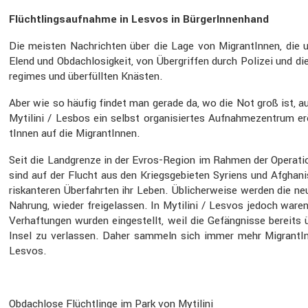
Flücht­lings­auf­nahme in Lesvos in Bürge­rIn­nen­hand
Die meisten Nachrichten über die Lage von Migran­tInnen, die un
Elend und Obdach­lo­sig­keit, von Übergriffen durch Polizei und d
re­gimes und überfüllten Knästen.
Aber wie so häufig findet man gerade da, wo die Not groß ist, au
Mytilini / Lesbos ein selbst organi­siertes Aufnah­me­zen­trum 
tInnen auf die Migran­tInnen.
Seit die Landgrenze in der Evros-Region im Rahmen der Opera­tion „
sind auf der Flucht aus den Kriegs­ge­bieten Syriens und Afgha­
riskan­teren Überfahrten ihr Leben. Üblicher­weise werden die ne
Nahrung, wieder freige­lassen. In Mytilini / Lesvos jedoch ware
Verhaf­tungen wurden einge­stellt, weil die Gefäng­nisse bereits
Insel zu verlassen. Daher sammeln sich immer mehr Migran­tInnen
Lesvos.
Obdach­lose Flücht­linge im Park von Mytilini