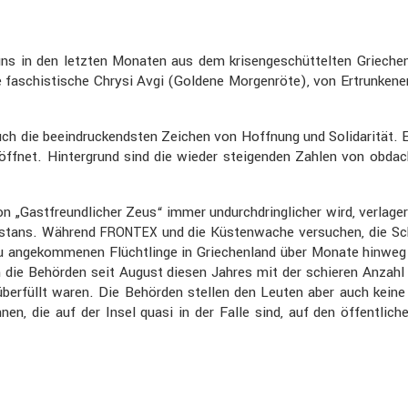
s in den letzten Monaten aus dem krisen­ge­schüt­telten Griechen
ie faschis­ti­sche Chrysi Avgi (Goldene Morgen­röte), von Ertrun­k
ch die beein­dru­ckendsten Zeichen von Hoffnung und Solida­rität. E
eröffnet. Hinter­grund sind die wieder steigenden Zahlen von obd
Gastfreund­li­cher Zeus“ immer undurch­dring­li­cher wird, verla­ger
ni­stans. Während
und die Küsten­wache versu­chen, die Sch
FRONTEX
u angekom­menen Flücht­linge in Griechen­land über Monate hinweg 
n die Behörden seit August diesen Jahres mit der schieren Anzahl
 überfüllt waren. Die Behörden stellen den Leuten aber auch keine
, die auf der Insel quasi in der Falle sind, auf den öffent­li­c