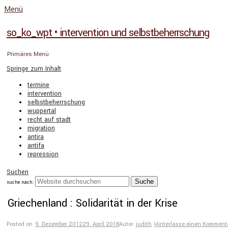
Menü
so_ko_wpt • intervention und selbstbeherrschung
Primäres Menü
Springe zum Inhalt
termine
intervention
selbstbeherrschung
wuppertal
recht auf stadt
migration
antira
antifa
repression
Suchen
suche nach:
Griechenland : Solidarität in der Krise
Posted on
9. Dezember 2012
29. April 2018
Autor
judith
Hinterlasse einen Komment