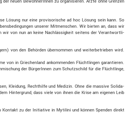
gung der neuen Bewoh­ne­rInnen zu organi­sieren. Ärzte ohne Grenzen
diese Lösung nur eine provi­so­ri­sche ad hoc Lösung sein kann. So
ebens­be­din­gungen unserer Mitmen­schen. Wir bieten an, dass wir
wir von nun an keine Nachläs­sig­keit seitens der Verant­wort­li­
la­gern) von den Behörden übernommen und weiter­be­trieben wird.
me von in Griechen­land ankom­menden Flücht­lingen garan­tieren.
nmi­schung der Bürge­rInnen zum Schutz­schild für die Flücht­linge,
en, Kleidung, Recht­hilfe und Medizin. Ohne die massive Solida­
 dem Hinter­grund, dass viele von ihnen die Krise am eigenen Leib
Kontakt zu der Initia­tive in Mytilini und können Spenden direkt