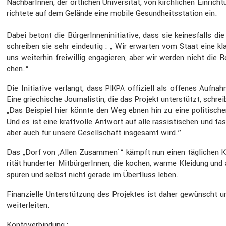
Nachba­rInnen, der örtli­chen Univer­sität, von kirch­li­chen Einr
richtete auf dem Gelände eine mobile Gesund­heits­sta­tion ein.
Dabei betont die Bürge­rIn­nen­in­itia­tive, dass sie keines­fall
schreiben sie sehr eindeutig : „ Wir erwarten vom Staat eine kla
uns weiterhin freiwillig engagieren, aber wir werden nicht die R
chen.“
Die Initia­tive verlangt, dass
offiziell als offenes Aufnah­
PIKPA
Eine griechi­sche Journa­listin, die das Projekt unter­stützt, schrei
„Das Beispiel hier könnte den Weg ebnen hin zu eine politi­sche
Und es ist eine kraft­volle Antwort auf alle rassis­ti­schen und f
aber auch für unsere Gesell­schaft insge­samt wird.”
Das „Dorf von ‚Allen Zusammen´“ kämpft nun einen tägli­chen Ka
rität hunderter Mitbür­ge­rInnen, die kochen, warme Kleidung und
spüren und selbst nicht gerade im Überfluss leben.
Finan­zi­elle Unter­stüt­zung des Projektes ist daher gewünscht
weiter­leiten.
Konto­ver­bin­dung :