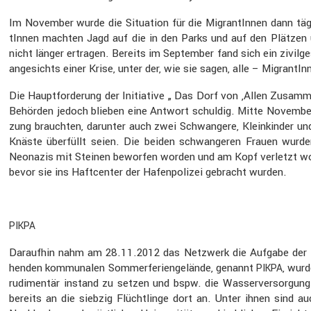
Im November wurde die Situa­tion für die Migran­tInnen dann tägl
tInnen machten Jagd auf die in den Parks und auf den Plätzen üb
nicht länger ertragen. Bereits im September fand sich ein zivil­g
angesichts einer Krise, unter der, wie sie sagen, alle – Migran­tI
Die Haupt­for­de­rung der Initia­tive „ Das Dorf von ‚Allen Zusam
Behörden jedoch blieben eine Antwort schuldig. Mitte November sa
zung brauchten, darunter auch zwei Schwan­gere, Klein­kinder und 
Knäste überfüllt seien. Die beiden schwan­geren Frauen wurden 
Neonazis mit Steinen beworfen worden und am Kopf verletzt worde
bevor sie ins Haftcenter der Hafen­po­lizei gebracht wurden.
PIKPA
Daraufhin nahm am 28.11.2012 das Netzwerk die Aufgabe der Flüc
henden kommu­nalen Sommer­fe­ri­en­ge­lände, genannt
, wurd
PIKPA
rudimentär instand zu setzen und bspw. die Wasser­ver­sor­gun
bereits an die siebzig Flücht­linge dort an. Unter ihnen sind auc