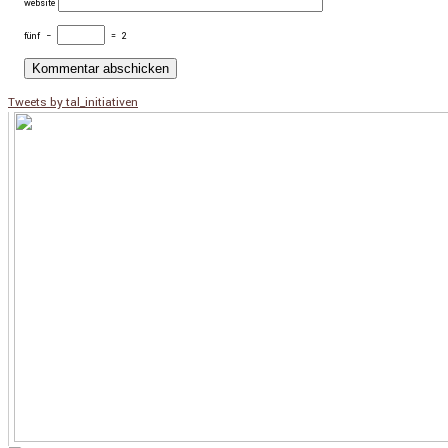
website
fünf
−
=
2
Tweets by tal_initiativen