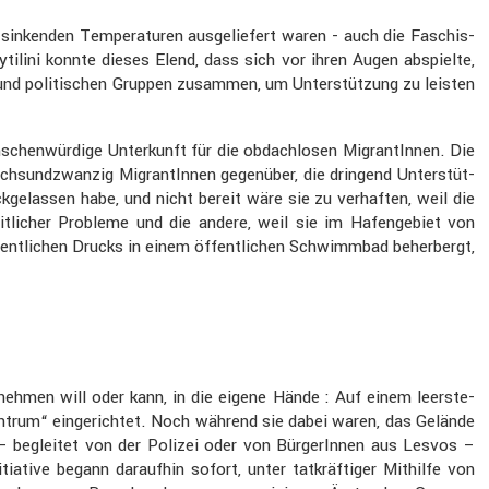
sinkenden Tempe­ra­turen ausge­lie­fert waren - auch die Faschis­
tilini konnte dieses Elend, dass sich vor ihren Augen abspielte,
n und politi­schen Gruppen zusammen, um Unter­stüt­zung zu leisten
schen­wür­dige Unter­kunft für die obdach­losen Migran­tInnen. Die
hs­und­zwanzig Migran­tInnen gegen­über, die dringend Unter­stüt­
k­ge­lassen habe, und nicht bereit wäre sie zu verhaften, weil die
­li­cher Probleme und die andere, weil sie im Hafen­ge­biet von
t­li­chen Drucks in einem öffent­li­chen Schwimmbad beher­bergt,
nehmen will oder kann, in die eigene Hände : Auf einem leerste­
zen­trum“ einge­richtet. Noch während sie dabei waren, das Gelände
– begleitet von der Polizei oder von Bürge­rInnen aus Lesvos –
tia­tive begann daraufhin sofort, unter tatkräf­tiger Mithilfe von