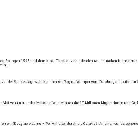
lex, Solingen 1993 und dem beide Themen verbin­denden rassis­ti­schen Normal­zu­s
rmin
…
 vor der Bundes­tags­wahl konnten wir Regina Wamper vom Duisburger Institut für Spr
mit Motiven ihrer sechs Millionen Wähle­rInnen die 17 Millionen Migran­tInnen und Gef
erfehlen. (Douglas Adams – Per Anhalter durch die Galaxis) Mit einer wunder­schön