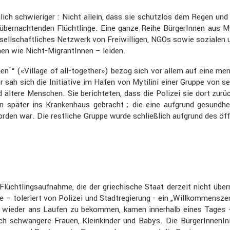
ich schwie­riger : Nicht allein, dass sie schutzlos dem Regen und 
ernach­tenden Flücht­linge. Eine ganze Reihe Bürge­rInnen aus My
e­sell­schaft­li­ches Netzwerk von Freiwil­ligen, NGOs sowie soziale
nnen wie Nicht-Migran­tInnen – leiden.
men´“ («Village of all-together») bezog sich vor allem auf eine men
h sich die Initia­tive im Hafen von Mytilini einer Gruppe von sec
ältere Menschen. Sie berich­teten, dass die Polizei sie dort zurüc
später ins Kranken­haus gebracht ; die eine aufgrund gesund­heit
n war. Die restliche Gruppe wurde schließ­lich aufgrund des öffen
ht­lings­auf­nahme, die der griechi­sche Staat derzeit nicht über
e – toleriert von Polizei und Stadt­re­gie­rung - ein „Willkom­mens­
g wieder ans Laufen zu bekommen, kamen inner­halb eines Tages 
h schwan­gere Frauen, Klein­kinder und Babys. Die Bürge­rIn­nen­In­i