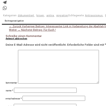
Messenger
Telegram
WhatsApp
Kategorien
dokumentiert
,
krisen
,
antira
,
migration
Schlagworte
Antirassismus
,
Beitragsnavigation
← Zurück
Vorheriger Beitrag:
Interessanter Link in Vorbereitung der Abahlali
Weiter →
Nächster Beitrag:
Für Euch !
Schreibe einen Kommentar
Antwort abbrechen
Deine E-Mail-Adresse wird nicht veröffentlicht.
Erforderliche Felder sind mit
*
kommentar
name
*
e-mail-adresse
*