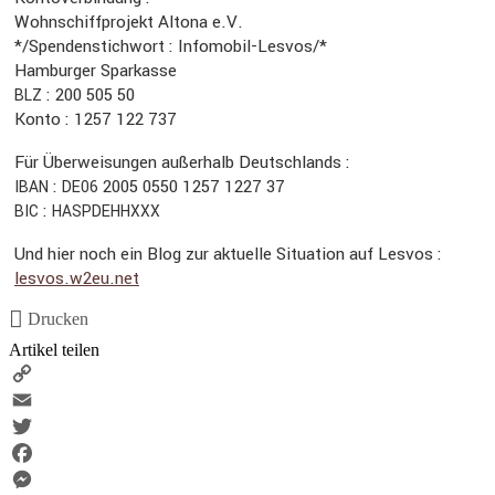
Wohnschiff­pro­jekt Altona e.V.
*/Spendenstichwort : Infomobil-Lesvos/*
Hamburger Sparkasse
: 200 505 50
BLZ
Konto : 1257 122 737
Für Überwei­sungen außer­halb Deutsch­lands :
:
2005 0550 1257 1227 37
IBAN
DE06
:
BIC
HASPDEHHXXX
Und hier noch ein Blog zur aktuelle Situa­tion auf Lesvos :
lesvos​.w2eu​.net
Drucken
Artikel teilen
Copy
Link
Email
Twitter
Facebook