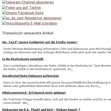
Thematisch verwandte Artikel
Am „Tag X“ unsere Solidarität auf die Straße tragen !
Sechs Wochen Mobili­sie­rung, Infor­ma­tion, Film und Diskus­sion zum NSU-Komp
schlag von Neonazis auf das Solinger Wohnhaus steht jetzt auch der zweite Te
In der Rechtskurve verunfallt
Zum (vorläu­figen) Abschluss der Reihe „Politik in der Rechts­kurve“ Zwei Wochen
der Reihe „Politik in der Rechts­kurve“ gewinnen. Im
…
Gesellschaftliche Exklusion aufbrechen
Ganz im Sinn der rassis­ti­schen AfD grenzt die ausschließ­liche Beschäf­ti­gung 
derten oder geflüch­teten Menschen lässt sich erfahren, dass sie, die im
…
#WelcomeUnited : Erfolgreich nicht geklappt
Der Trick beim Fliegen besteht darin, sich auf den Boden zu werfen und ihn zu v
come United“. Mit
…
Diskussion am 8.9.: Flucht und Asyl – Diskurs kaputt ?