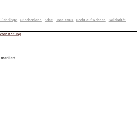
Flüchtlinge
,
Griechenland
,
Krise
,
Rassismus
,
Recht auf Wohnen
,
Solidarität
-Veranstaltung
markiert