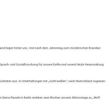
tand liegen hinter uns. Und nach dem Jahrestag zum mörde­ri­schen Brand­an­
ach- und Sozial­for­schung für unsere fünfte und vorerst letzte Veran­stal­tung
lüch­teten aus. In Unter­hal­tungen mit „nicht-weißen“, nach Deutsch­land zugewan­
en Demo-Parade in Berlin endeten zwei Wochen unserer Aktions­tage zu „We‘ll