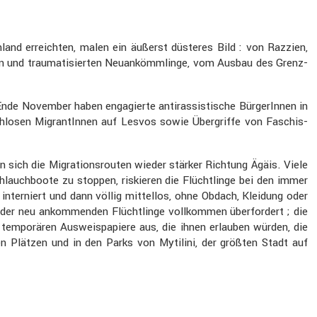
­land erreichten, malen ein äußerst düsteres Bild : von Razzien,
enen und trauma­ti­sierten Neuan­kömm­linge, vom Ausbau des Grenz­
nde November haben engagierte antiras­sis­ti­sche Bürge­rInnen in
ach­losen Migran­tInnen auf Lesvos sowie Übergriffe von Faschis­
n sich die Migra­ti­ons­routen wieder stärker Richtung Ägäis. Viele
lauch­boote zu stoppen, riskieren die Flücht­linge bei den immer
inter­niert und dann völlig mittellos, ohne Obdach, Kleidung oder
 der neu ankom­menden Flücht­linge vollkommen überfor­dert ; die
 tempo­rären Ausweis­pa­piere aus, die ihnen erlauben würden, die
hen Plätzen und in den Parks von Mytilini, der größten Stadt auf