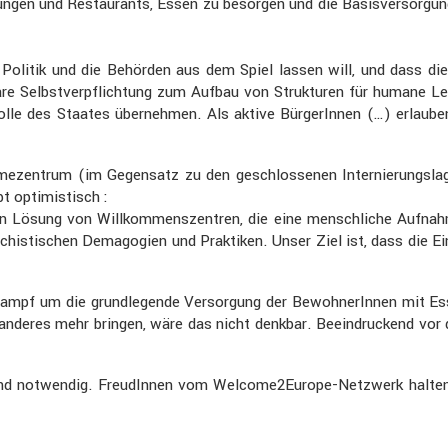
ich­tungen und Restau­rants, Essen zu besorgen und die Basis­ver­sor­
s die Politik und die Behörden aus dem Spiel lassen will, und dass 
re Selbst­ver­pflich­tung zum Aufbau von Struk­turen für humane L
olle des Staates übernehmen. Als aktive Bürge­rInnen (…) erlauben 
me­zen­trum (im Gegen­satz zu den geschlos­senen Inter­nie­rungs­
bt optimis­tisch :
n Lösung von Willkom­mens­zen­tren, die eine mensch­liche Aufnah
aschis­ti­schen Demago­gien und Praktiken. Unser Ziel ist, dass die Ei
mpf um die grund­le­gende Versor­gung der Bewoh­ne­rInnen mit Ess
 anderes mehr bringen, wäre das nicht denkbar. Beein­dru­ckend vor
 und notwendig. FreudInnen vom Welco­me2­Eu­rope-Netzwerk halten 