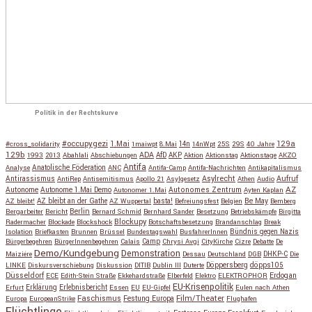
Politik in der Rechtskurve
#occupygezi
1.Mai
129a
#cross_solidarity
1maiwpt
8.Mai
14n
14nWpt
25S
29S
40 Jahre
129b
ADA
1993
2013
Abahlali
Abschiebungen
AfD
AKP
Aktion
Aktionstag
Aktionstage
AKZO
Antifa
Anatolische Föderation
Analyse
ANC
Antifa-Camp
Antifa-Nachrichten
Antikapitalismus
Antirassismus
Asylrecht
Aufruf
AntiRep
Antisemitismus
Apollo 21
Asylgesetz
Athen
Audio
AZ
Autonome
Autonome 1.Mai Demo
Autonomes Zentrum
Autonomer 1.Mai
Ayten Kaplan
Be May
AZ bleibt!
AZ bleibt an der Gathe
AZ Wuppertal
basta!
Befreiungsfest
Belgien
Bemberg
Berlin
Bergarbeiter
Bericht
Bernard Schmid
Bernhard Sander
Besetzung
Betriebskämpfe
Birgitta
Blockupy
Radermacher
Blockade
Blockshock
Botschaftsbesetzung
Brandanschlag
Break
Isolation
Briefkasten
Brunnen
Brüssel
Bundestagswahl
BusfahrerInnen
Bündnis gegen Nazis
Bürgerbegehren
BürgerInnenbegehren
Calais
Camp
Chrysi Avgi
CityKirche
Cizre
Debatte
De
Demo/Kundgebung
Demonstration
Maiziére
Dessau
Deutschland
DGB
DHKP-C
Die
Döppersberg
döpps105
LINKE
Diskursverschiebung
Diskussion
DITIB
Dublin III
Duterte
Düsseldorf
Erdogan
ECE
Edith-Stein Straße
Ekkehardstraße
Elberfeld
Elektro
ELEKTROPHOR
EU-Krisenpolitik
Erfurt
Erklärung
Erlebnisbericht
Essen
EU
EU-Gipfel
Eulen nach Athen
Faschismus
Festung Europa
Film/Theater
Europa
EuropeanStrike
Flughafen
Flüchtlinge