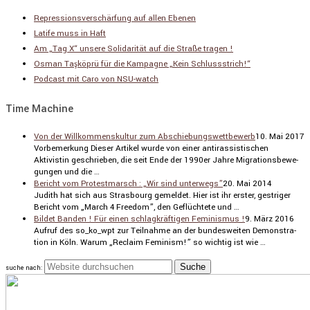
Repressionsverschärfung auf allen Ebenen
Latife muss in Haft
Am „Tag X“ unsere Solidarität auf die Straße tragen !
Osman Taşköprü für die Kampagne „Kein Schlussstrich!“
Podcast mit Caro von NSU-watch
Time Machine
Von der Willkommenskultur zum Abschiebungswettbewerb
10. Mai 2017
Vorbe­mer­kung Dieser Artikel wurde von einer antiras­sis­ti­schen
Aktivistin geschrieben, die seit Ende der 1990er Jahre Migra­ti­ons­be­we­
gungen und die …
Bericht vom Protestmarsch : „Wir sind unterwegs”
20. Mai 2014
Judith hat sich aus Stras­bourg gemeldet. Hier ist ihr erster, gestriger
Bericht vom „March 4 Freedom”, den Geflüch­tete und …
Bildet Banden ! Für einen schlagkräftigen Feminismus !
9. März 2016
Aufruf des so_ko_wpt zur Teilnahme an der bundes­weiten Demons­tra­
tion in Köln. Warum „Reclaim Feminism!” so wichtig ist wie …
suche nach: