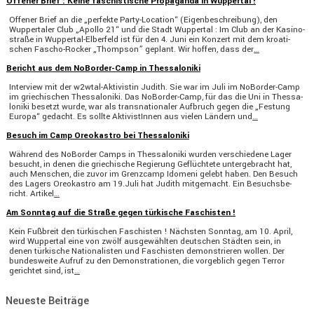
Offener Brief : Keine faschistische Propaganda in Wuppertal !
Offener Brief an die „perfekte Party-Location“ (Eigen­be­schrei­bung), den
Wupper­taler Club „Apollo 21“ und die Stadt Wuppertal : Im Club an der Kasino­
straße in Wuppertal-Elber­­feld ist für den 4. Juni ein Konzert mit dem kroati­
schen Fascho-Rocker „Thompson” geplant. Wir hoffen, dass der
…
Bericht aus dem NoBorder-Camp in Thessaloniki
Inter­view mit der w2wtal-Aktivistin Judith. Sie war im Juli im NoBorder-Camp
im griechi­schen Thessa­lo­niki. Das NoBorder-Camp, für das die Uni in Thessa­
lo­niki besetzt wurde, war als trans­na­tio­naler Aufbruch gegen die „Festung
Europa“ gedacht. Es sollte Aktivis­tInnen aus vielen Ländern und
…
Besuch im Camp Oreokastro bei Thessaloniki
Während des NoBorder Camps in Thessa­lo­niki wurden verschie­dene Lager
besucht, in denen die griechi­sche Regie­rung Geflüch­tete unter­ge­bracht hat,
auch Menschen, die zuvor im Grenz­camp Idomeni gelebt haben. Den Besuch
des Lagers Oreokastro am 19.Juli hat Judith mitge­macht. Ein Besuchs­be­
richt. Artikel
…
Am Sonntag auf die Straße gegen türkische Faschisten !
Kein Fußbreit den türki­schen Faschisten ! Nächsten Sonntag, am 10. April,
wird Wuppertal eine von zwölf ausge­wählten deutschen Städten sein, in
denen türki­sche Natio­na­listen und Faschisten demons­trieren wollen. Der
bundes­weite Aufruf zu den Demons­tra­tionen, die vorgeb­lich gegen Terror
gerichtet sind, ist
…
Neueste Beiträge