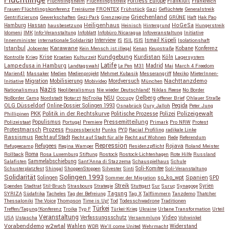
Fortress Europe
Frankfurt
Flüchtlingsheim
Flüchtlingsstreik
Frankreich
Frauen-Flüchtlingskonferenz
Freiräume
FRONTEX
Frühstück
Gazi
Geflüchtete
Generalstreik
Griechenland
Gentrifizierung
Gewerkschaften
Gezi-Park
Grenzregime
GRÜNE
Haft
Hak Pao
Hassan
Heiligenhaus
HoGeSa
Hamburg
hausbesetzung
Heinisch
Hintergrund
Hungerstreik
Idomeni
IMK
Info-Veranstaltung
Infoblatt
Infobüro Nicaragua
Infoveranstaltung
Initiative
Interview
Ismail Küpeli
Innenminister
internationale Solidarität
IS
ISIL
ISIS
Isolationshaft
Karawane
Istanbul
Kobane
Jobcenter
Kein Mensch ist illegal
Kenan
Keupstraße
Konferenz
Kundgebung
Kurdistan
Krise
Köln
Kontrolle
Krieg
Kroatien
Kulturzeit
Lagersystem
Latife
Lampedusa in Hamburg
Madrid
Landtagswahl
Le Pen
M31
Mai
March 4 Freedom
Marien41
Massaker
Medien
Medienprojekt
Mehmet Kubasik
Messerangriff
Mexiko
MieterInnen-
Migration
Mobilisierung
Mordversuch
Nachttanzdemo
Initiative
Mobivideo
München
Nazis
Nationalismus
Neoliberalismus
Nie wieder Deutschland!
Niklas Reese
No Border
NSU
Oelberg
NoBorder Camp
Nordstadt
Notarzt
NoTroika
Occupy
offener Brief
Ohlauer Straße
OLG Düsseldorf
Pegida
Online-Dossier Solingen 1993
Osnabrück
Oury Jalloh
Peter Jung
Polizeigewalt
PKK
Politik in der Rechtskurve
Politische Prozesse
Polizei
Phillipinen
Populismus
Pressemitteilung
Polizeistaat
Portugal
Premiere
Primark
Pro NRW
Protest
Protestmarsch
Prozess
Prozessbericht
Punks
PYD
Racial Profiling
radikale Linke
Rassismus
Recht auf Stadt
Recht auf Stadt für alle
Recht auf Wohnen
Rede
Referendum
Repression
Refugees
Rojava
Refugeecamp
Regina Wamper
Residenzpflicht
Roland Meister
Roma
Rollback
Rosa Luxemburg Stiftung
Rostock
Rostock-Lichtenhagen
Rote Hilfe
Russland
Salafisten
Sammelabschiebung
Sant'Anna di Stazzema
Schauspielhaus
Schule
Schusterplatzfest
Shingal
ShoppenStoppen
Silvester
Sinti
Soli-Komitee
Soli-Veranstaltung
Solidarität
Solingen 1993
so_ko_wpt
Solingen
Spanien
SPD
Sommer der Migration
Streik
Spenden
Stadtrat
Stil-Bruch
Strasbourg
Strategie
Stuttgart
Sur
Suruç
Synagoge
Syrien
Tagung
SYRIZA
Südafrika
Tacheles
Tag der Befreiung
Tag X
Talflimmern
Tanzdemo
Thatcher
Thessaloniki
The Voice
Thompson
Time is Up!
Tod
Todesschwadrone
Traditionen
Türkei
Treffen/Tagung/Konferenz
Troika
Typ F
Türkei-Krieg
Ukraine
Urbane Transformation
Urteil
Veranstaltung
Verfassungsschutz
Video
USA
Ustascha
Versammlung
Vohwinkel
w2wtal
Vorabenddemo
Wahlen
Widerstand
WDR
We'll come United
Wehrmacht