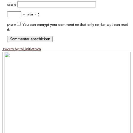
website
−
neun
=
0
You can encrypt your comment so that only so_ko_wpt can read
private
it.
Tweets by tal_initiativen