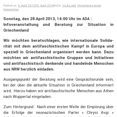
Posted on
6. April 2013
29. April 2018
Autor
so_ko_wpt
Hinterlasse einen
Kommentar
Sonntag, den 28.April 2013, 14:00 Uhr im
:
ADA
Infover­an­stal­tung und Beratung zur Situa­tion in
Griechen­land
Wir möchten berat­schlagen, wie inter­na­tio­nale Solida­
rität mit dem antifa­schis­ti­schen Kampf in Europa und
speziell in Griechen­land organi­siert werden kann. Dazu
möchten wir antifa­schis­ti­sche Gruppen und Initia­tiven
und antifa­schis­tisch denkende und handelnde Menschen
aus
herzlich einladen.
NRW
Ausgangs­punkt der Beratung wird eine Gesprächs­runde sein,
bei der über die aktuelle Situa­tion in Griechen­land infor­miert
wird. Hierzu haben wir antifa­schis­ti­sche Menschen aus Athen
nach Wuppertal einge­laden.
Zum Hinter­grund : Nach einer ersten Welle der Empörung über
die Erfolge der neona­zis­ti­schen Partei « Chrysi Avgi »