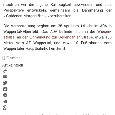
möchten wir die eigene Ratlo­sig­keit überwinden und eine
Perspek­tive entwi­ckeln, gemeinsam die Dämme­rung der
« Goldenen Morgen­röte » vorzu­be­reiten.
Die Veran­stal­tung beginnt am 28.April um 14 Uhr im
in
ADA
Wuppertal-Elber­feld. Das
befindet sich in der
Wiesen­
ADA
straße, an der Einmün­dung zur Uellen­dahler Straße
, etwa 100
Meter vom
Wuppertal, und etwa 10 Fußmi­nuten vom
AZ
Wupper­taler Haupt­bahnhof entfernt.
Drucken
Artikel teilen
Copy
Link
Email
Twitter
Facebook
Messenger
Telegram
WhatsApp