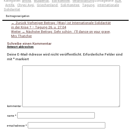
Kategorien
antifa
,
wuppertal
,
soli-komitee
,
veranstaltung
Schlagworte
ADA
,
Antifa
,
Chrysi Avgi
,
Griechenland
,
Soli-Komitee
,
Tagung
,
internationale
Solidarität
Beitragsnavigation
← Zurück
Vorheriger Beitrag:
(Was) ist Internationale Solidarität
in der Krise ? – Tagung 26. u. 27.04
Weiter →
Nächster Beitrag:
Sehr schön : I’ll dance on your grave,
Mrs Thatcher
Schreibe einen Kommentar
Antwort abbrechen
Deine E-Mail-Adresse wird nicht veröffentlicht.
Erforderliche Felder sind
mit
*
markiert
kommentar
name
*
e-mail-adresse
*