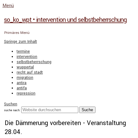
Menü
so_ko_wpt • intervention und selbstbeherrschung
Primäres Menü
Springe zum Inhalt
termine
intervention
selbstbeherrschung
wuppertal
recht auf stadt
migration
antira
antifa
repression
Suchen
suche nach:
Die Dämmerung vorbereiten - Veranstaltung
28.04.