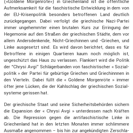
(«Goldene Morgen­röte») in Griechen­land ist die öffent­liche
Aufmerk­sam­keit für die faschis­ti­sche Entwick­lung in dem von
der EU-Krisen­po­litik beson­ders betrof­fenen Land deutlich
zurück­ge­gangen. Dabei verfolgt die griechi­sche Nazi-Partei
immer ungehemmter einen brutalen Kurs zur Errin­gung der
Hegemonie auf den Straßen der griechi­schen Städte, dem vor
allem Anders­den­kende, Nicht-Griechinnen und -Griechen, und
Linke ausge­setzt sind. Es wird davon berichtet, dass es für
Betrof­fene in einigen Quartieren kaum noch möglich ist,
ungeschützt das Haus zu verlassen. Flankiert wird die Politik
der “Chrysi Avgi” Schlä­ger­banden von faschis­ti­scher « Sozial­
po­litik » der Partei für gebür­tige Griechen und Griechinnnen in
den Vierteln. Dabei füllt die « Goldene Morgen­röte » immer
öfter jene Lücken, die der Kahlschlag der griechi­schen Sozial­
sys­teme gerissen hat.
Der griechi­sche Staat und seine Sicher­heits­be­hörden sichern
die Expan­sion der « Chrysi Avgi » unter­dessen nach Kräften
ab. Die Repres­sion gegen die antifa­schis­ti­sche Linke in
Griechen­land hat in den letzten Monaten immer schlim­mere
Ausmaße angenommen – bis hin zur angekün­digten Zerschla­