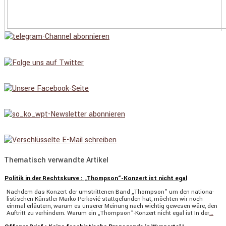
Thematisch verwandte Artikel
Politik in der Rechtskurve : „Thompson“-Konzert ist nicht egal
Nachdem das Konzert der umstrit­tenen Band „Thompson” um den natio­na­
lis­ti­schen Künstler Marko Perković statt­ge­funden hat, möchten wir noch
einmal erläu­tern, warum es unserer Meinung nach wichtig gewesen wäre, den
Auftritt zu verhin­dern. Warum ein „Thompson”-Konzert nicht egal ist In der
…