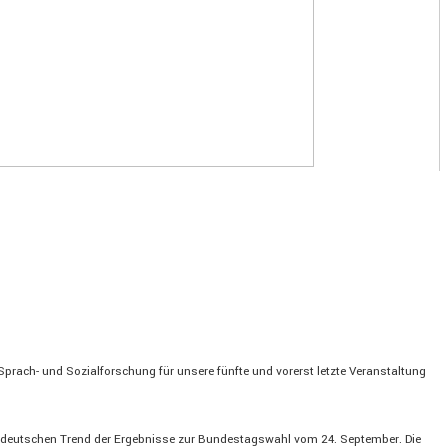
ach- und Sozial­for­schung für unsere fünfte und vorerst letzte Veran­stal­tung
stdeut­schen Trend der Ergeb­nisse zur Bundes­tags­wahl vom 24. September. Die