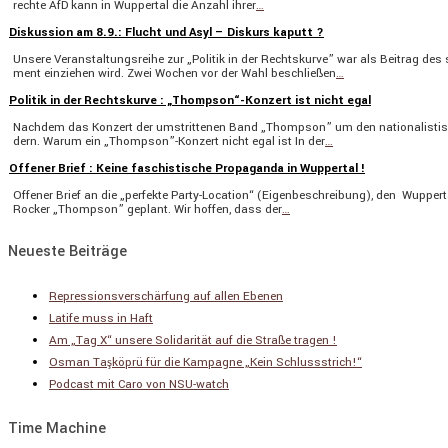
rechte AfD kann in Wuppertal die Anzahl ihrer
…
Diskussion am 8.9.: Flucht und Asyl – Diskurs kaputt ?
Unsere Veran­stal­tungs­reihe zur „Politik in der Rechts­kurve” war als Beitrag de
ment einziehen wird. Zwei Wochen vor der Wahl beschließen
…
Politik in der Rechtskurve : „Thompson“-Konzert ist nicht egal
Nachdem das Konzert der umstrit­tenen Band „Thompson” um den natio­na­lis­ti­sc
dern. Warum ein „Thompson”-Konzert nicht egal ist In der
…
Offener Brief : Keine faschistische Propaganda in Wuppertal !
Offener Brief an die „perfekte Party-Location“ (Eigen­be­schrei­bung), den Wupper­
Rocker „Thompson” geplant. Wir hoffen, dass der
…
Neueste Beiträge
Repressionsverschärfung auf allen Ebenen
Latife muss in Haft
Am „Tag X“ unsere Solidarität auf die Straße tragen !
Osman Taşköprü für die Kampagne „Kein Schlussstrich!“
Podcast mit Caro von NSU-watch
Time Machine