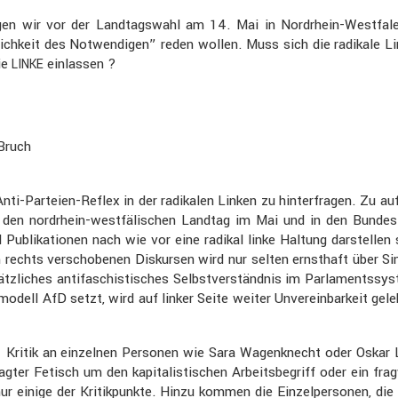
gen wir vor der Landtags­wahl am 14. Mai in Nordrhein-Westfale
lich­keit des Notwen­digen” reden wollen. Muss sich die radikale 
ie
einlassen ?
LINKE
 Bruch
 Anti-Parteien-Reflex in der radikalen Linken zu hinter­fragen. Zu 
n den nordrhein-westfä­li­schen Landtag im Mai und in den Bund
bli­ka­tionen nach wie vor eine radikal linke Haltung darstellen s
ach rechts verscho­benen Diskursen wird nur selten ernst­haft über S
­sätz­li­ches antifa­schis­ti­sches Selbst­ver­ständnis im Parla­ments
­dell AfD setzt, wird auf linker Seite weiter Unver­ein­bar­keit gel
– Kritik an einzelnen Personen wie Sara Wagen­knecht oder Oskar L
agter Fetisch um den kapita­lis­ti­schen Arbeits­be­griff oder ein frag
nur einige der Kritik­punkte. Hinzu kommen die Einzel­per­sonen, die 