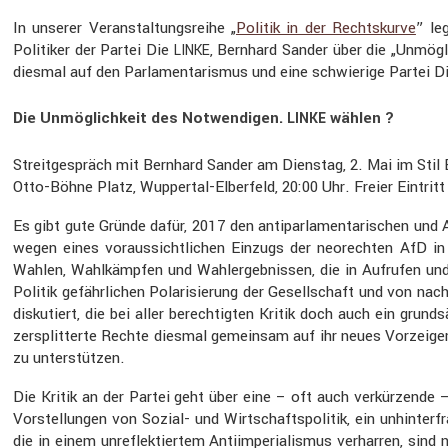
In unserer Veran­stal­tungs­reihe „
Politik in der Rechts­kurve
” le
Politiker der Partei Die
, Bernhard Sander über die „Unmög­
LINKE
diesmal auf den Parla­men­ta­rismus und eine schwie­rige Partei D
Die Unmöglichkeit des Notwendigen.
wählen ?
LINKE
Streit­ge­spräch mit Bernhard Sander am Dienstag, 2. Mai im Stil
Otto-Böhne Platz, Wuppertal-Elber­feld, 20:00 Uhr. Freier Eintritt
Es gibt gute Gründe dafür, 2017 den antipar­la­men­ta­ri­schen und
wegen eines voraus­sicht­li­chen Einzugs der neorechten AfD i
Wahlen, Wahlkämpfen und Wahler­geb­nissen, die in Aufrufen und Pu
Politik gefähr­li­chen Polari­sie­rung der Gesell­schaft und von n
disku­tiert, die bei aller berech­tigten Kritik doch auch ein grund
zersplit­terte Rechte diesmal gemeinsam auf ihr neues Vorzei­ge­mo
zu unter­stützen.
Die Kritik an der Partei geht über eine – oft auch verkür­zende 
Vorstel­lungen von Sozial- und Wirtschafts­po­litik, ein unhin­ter­fr
die in einem unreflek­tiertem Antiim­pe­ria­lismus verharren, sind 