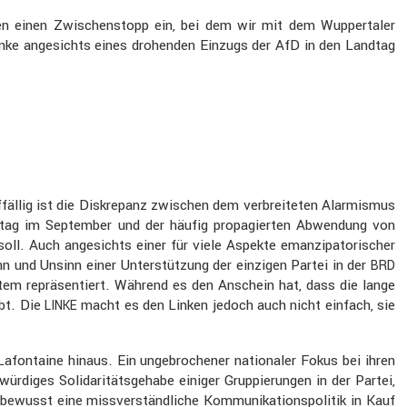
n einen Zwischen­stopp ein, bei dem wir mit dem Wupper­taler
Linke angesichts eines drohenden Einzugs der AfD in den Landtag
auffällig ist die Diskre­panz zwischen dem verbrei­teten Alarmismus
estag im September und der häufig propa­gierten Abwen­dung von
oll. Auch angesichts einer für viele Aspekte emanzi­pa­to­ri­scher
inn und Unsinn einer Unter­stüt­zung der einzigen Partei in der
BRD
­system reprä­sen­tiert. Während es den Anschein hat, dass die lange
ebt. Die
macht es den Linken jedoch auch nicht einfach, sie
LINKE
afon­taine hinaus. Ein ungebro­chener natio­naler Fokus bei ihren
wür­diges Solida­ri­täts­ge­habe einiger Gruppie­rungen in der Partei,
bewusst eine missver­ständ­liche Kommu­ni­ka­ti­ons­po­litik in Kauf