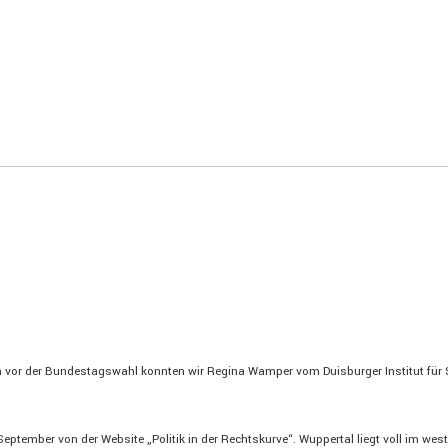
 vor der Bundes­tags­wahl konnten wir Regina Wamper vom Duisburger Institut für Spr
eptember von der Website „Politik in der Rechts­kurve“. Wuppertal liegt voll im we