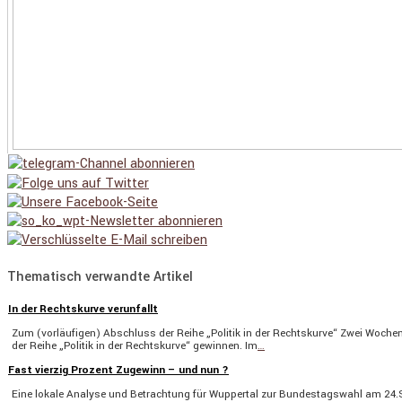
Thematisch verwandte Artikel
In der Rechtskurve verunfallt
Zum (vorläu­figen) Abschluss der Reihe „Politik in der Rechts­kurve“ Zwei Wochen
der Reihe „Politik in der Rechts­kurve“ gewinnen. Im
…
Fast vierzig Prozent Zugewinn – und nun ?
Eine lokale Analyse und Betrach­tung für Wuppertal zur Bundes­tags­wahl am 24.S