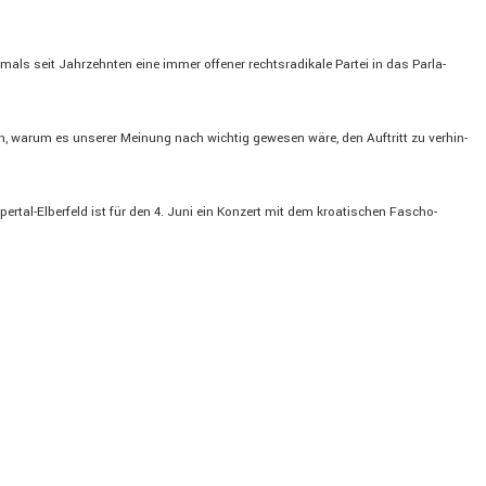
mals seit Jahrzehnten eine immer offener rechts­ra­di­kale Partei in das Parla­
rn, warum es unserer Meinung nach wichtig gewesen wäre, den Auftritt zu verhin­
rtal-Elber­­feld ist für den 4. Juni ein Konzert mit dem kroati­schen Fascho-