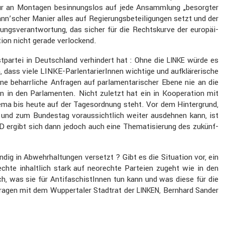
nur an Montagen besin­nungslos auf jede Ansamm­lung „besorgter
scher Manier alles auf Regie­rungs­be­tei­li­gungen setzt und der
ungs­ver­ant­wor­tung, das sicher für die Rechts­kurve der europäi­
tion nicht gerade verlo­ckend.
t­partei in Deutsch­land verhin­dert hat : Ohne die
würde es
LINKE
s viele LINKE-Parlen­ta­rie­rInnen wichtige und aufklä­re­ri­sche
ne beharr­liche Anfragen auf parla­men­ta­ri­scher Ebene nie an die
en in den Parla­menten. Nicht zuletzt hat ein in Koope­ra­tion mit
ma bis heute auf der Tages­ord­nung steht. Vor dem Hinter­grund,
und zum Bundestag voraus­sicht­lich weiter ausdehnen kann, ist
D ergibt sich dann jedoch auch eine Thema­ti­sie­rung des zukünf­
ndig in Abwehr­hal­tungen versetzt ? Gibt es die Situa­tion vor, ein
chte inhalt­lich stark auf neorechte Parteien zugeht wie in den
, was sie für Antifa­schis­tInnen tun kann und was diese für die
Fragen mit dem Wupper­taler Stadtrat der
, Bernhard Sander
LINKEN