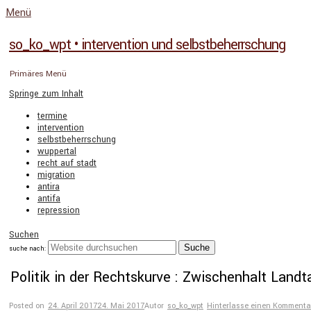
Menü
so_ko_wpt • intervention und selbstbeherrschung
Primäres Menü
Springe zum Inhalt
termine
intervention
selbstbeherrschung
wuppertal
recht auf stadt
migration
antira
antifa
repression
Suchen
suche nach:
Politik in der Rechtskurve : Zwischenhalt Land
Posted on
24. April 2017
24. Mai 2017
Autor
so_ko_wpt
Hinterlasse einen Kommenta