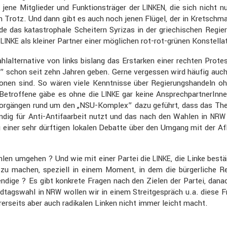
ene Mitglieder und Funkti­ons­träger der
, die sich nicht 
LINKEN
Trotz. Und dann gibt es auch noch jenen Flügel, der in Kretschmann’
 das katastro­phale Schei­tern Syrizas in der griechi­schen Regie­r
e
als kleiner Partner einer mögli­chen rot-rot-grünen Konstel­la­
LINKE
al­ter­na­tive von links bislang das Erstarken einer rechten Protes
schon seit zehn Jahren geben. Gerne vergessen wird häufig auch, das
itionen sind. So wären viele Kennt­nisse über Regie­rungs­han­deln oh
 Betrof­fene gäbe es ohne die
gar keine Ansprech­part­ne­rInn
LINKE
den Vorgängen rund um den „NSU-Komplex” dazu geführt, dass das The
ändig für Anti-Antifaar­beit nutzt und das nach den Wahlen in
NRW
ung einer sehr dürftigen lokalen Debatte über den Umgang mit der Af
hlen umgehen ? Und wie mit einer Partei die
, die Linke bestä
LINKE
 zu machen, speziell in einem Moment, in dem die bürger­liche Re
dige ? Es gibt konkrete Fragen nach den Zielen der Partei, danach
dtags­wahl in
wollen wir in einem Streit­ge­spräch u.a. diese 
NRW
anderer­seits aber auch radikalen Linken nicht immer leicht macht.