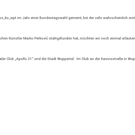
s so_ko_wpt im Jahr einer Bundes­tags­wahl gemeint, bei der sehr wahrschein­lich erst
hen Künstler Marko Perković statt­ge­funden hat, möchten wir noch einmal erläu­te
taler Club „Apollo 21“ und die Stadt Wuppertal : Im Club an der Kasino­straße in Wuppe