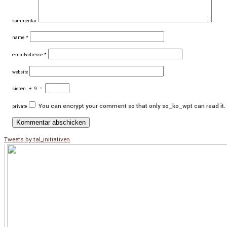
kommentar
name
*
e-mail-adresse
*
website
sieben
+
9
=
You can encrypt your comment so that only so_ko_wpt can read it.
private
Tweets by tal_initiativen