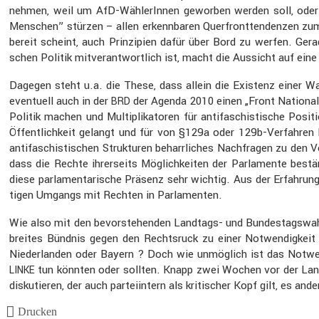
nehmen, weil um AfD-Wähle­rInnen geworben werden soll, oder j
Menschen” stürzen – allen erkenn­baren Querfront­ten­denzen zum 
bereit scheint, auch Prinzi­pien dafür über Bord zu werfen. Gerade
schen Politik mitver­ant­wort­lich ist, macht die Aussicht auf ein
Dagegen steht u.a. die These, dass allein die Existenz einer Wahl
eventuell auch in der
der Agenda 2010 einen „Front National” 
BRD
Politik machen und Multi­pli­ka­toren für antifa­schis­ti­sche Pos
Öffent­lich­keit gelangt und für von §129a oder 129b-Verfahren
antifa­schis­ti­schen Struk­turen beharr­li­ches Nachfragen zu 
dass die Rechte ihrer­seits Möglich­keiten der Parla­mente best
diese parla­men­ta­ri­sche Präsenz sehr wichtig. Aus der Erfah­r
tigen Umgangs mit Rechten in Parla­menten.
Wie also mit den bevor­ste­henden Landtags- und Bundes­tags­wa
breites Bündnis gegen den Rechts­ruck zu einer Notwen­dig­keit
Nieder­landen oder Bayern ? Doch wie unmög­lich ist das Notwen­
tun könnten oder sollten. Knapp zwei Wochen vor der Lan
LINKE
disku­tieren, der auch partei­in­tern als kriti­scher Kopf gilt, es 
Drucken