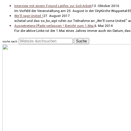
Interview mit einem Freund Latifes zur Soli-Arbeit
13. Oktober 2016
Im Vorfeld der Veran­stal­tung am 25. August in der CityKirche Wuppertal-E
We’ll rage United !
27. August 2017
w2wtal und das so_ko_wpt rufen zur Teilnahme an „We’ll come United” auf.
Ausgetretene Pfade verlassen ! Bericht zum 1.Mai.
6. Mai 2014
Für die aktive Linke ist der 1.Mai eines Jahres immer auch ein Datum, das au
suche nach: