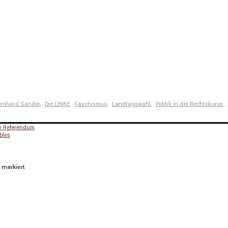
rnhard Sander
,
Die LINKE
,
Faschismus
,
Landtagswahl
,
Politik in der Rechtskurve
,
em Referendum
bles
markiert