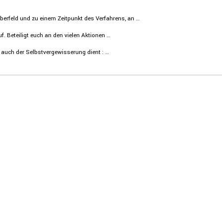
lber­feld und zu einem Zeitpunkt des Verfah­rens, an …
 Betei­ligt euch an den vielen Aktionen …
ch der Selbst­ver­ge­wis­se­rung dient : …