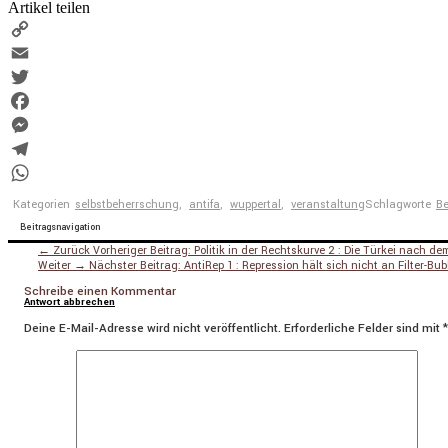
Artikel teilen
Copy
Link
Email
Twitter
Facebook
Messenger
Telegram
WhatsApp
Kategorien
selbstbeherrschung
,
antifa
,
wuppertal
,
veranstaltung
Schlagworte
Be
Beitragsnavigation
← Zurück
Vorheriger Beitrag:
Politik in der Rechtskurve 2 : Die Türkei nach d
Weiter →
Nächster Beitrag:
AntiRep 1 : Repression hält sich nicht an Filter-Bub
Schreibe einen Kommentar
Antwort abbrechen
Deine E-Mail-Adresse wird nicht veröffentlicht.
Erforderliche Felder sind mit
*