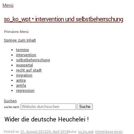
Menü
so_ko_wpt • intervention und selbstbeherrschung
Primäres Menü
Springe zum Inhalt
termine
intervention
selbstbeherrschung
wuppertal
recht auf stadt
migration
antira
antifa
repression
Suchen
suche nach:
Wider die deutsche Heuchelei !
Posted on
21. August 2012
29. April 2018
Autor
so_ko_wpt
Hinterlasse einen