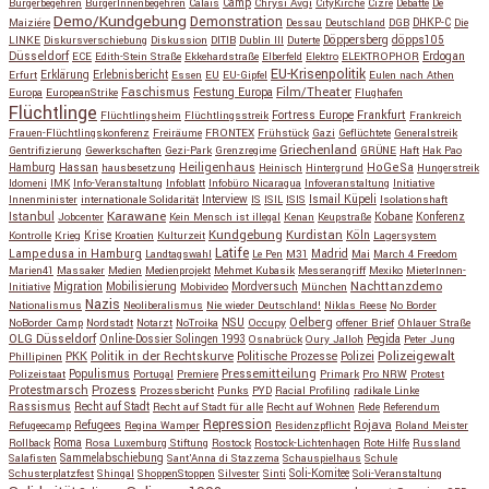
Bürgerbegehren
BürgerInnenbegehren
Calais
Camp
Chrysi Avgi
CityKirche
Cizre
Debatte
De
Demo/Kundgebung
Demonstration
Maiziére
Dessau
Deutschland
DGB
DHKP-C
Die
Döppersberg
döpps105
LINKE
Diskursverschiebung
Diskussion
DITIB
Dublin III
Duterte
Düsseldorf
Erdogan
ECE
Edith-Stein Straße
Ekkehardstraße
Elberfeld
Elektro
ELEKTROPHOR
EU-Krisenpolitik
Erfurt
Erklärung
Erlebnisbericht
Essen
EU
EU-Gipfel
Eulen nach Athen
Faschismus
Festung Europa
Film/Theater
Europa
EuropeanStrike
Flughafen
Flüchtlinge
Fortress Europe
Frankfurt
Flüchtlingsheim
Flüchtlingsstreik
Frankreich
Frauen-Flüchtlingskonferenz
Freiräume
FRONTEX
Frühstück
Gazi
Geflüchtete
Generalstreik
Griechenland
Gentrifizierung
Gewerkschaften
Gezi-Park
Grenzregime
GRÜNE
Haft
Hak Pao
Hassan
Heiligenhaus
HoGeSa
Hamburg
hausbesetzung
Heinisch
Hintergrund
Hungerstreik
Idomeni
IMK
Info-Veranstaltung
Infoblatt
Infobüro Nicaragua
Infoveranstaltung
Initiative
Interview
Ismail Küpeli
Innenminister
internationale Solidarität
IS
ISIL
ISIS
Isolationshaft
Karawane
Istanbul
Kobane
Jobcenter
Kein Mensch ist illegal
Kenan
Keupstraße
Konferenz
Kundgebung
Kurdistan
Krise
Köln
Kontrolle
Krieg
Kroatien
Kulturzeit
Lagersystem
Latife
Lampedusa in Hamburg
Madrid
Landtagswahl
Le Pen
M31
Mai
March 4 Freedom
Marien41
Massaker
Medien
Medienprojekt
Mehmet Kubasik
Messerangriff
Mexiko
MieterInnen-
Migration
Mobilisierung
Mordversuch
Nachttanzdemo
Initiative
Mobivideo
München
Nazis
Nationalismus
Neoliberalismus
Nie wieder Deutschland!
Niklas Reese
No Border
NSU
Oelberg
NoBorder Camp
Nordstadt
Notarzt
NoTroika
Occupy
offener Brief
Ohlauer Straße
OLG Düsseldorf
Pegida
Online-Dossier Solingen 1993
Osnabrück
Oury Jalloh
Peter Jung
Polizeigewalt
PKK
Politik in der Rechtskurve
Politische Prozesse
Polizei
Phillipinen
Populismus
Pressemitteilung
Polizeistaat
Portugal
Premiere
Primark
Pro NRW
Protest
Protestmarsch
Prozess
Prozessbericht
Punks
PYD
Racial Profiling
radikale Linke
Rassismus
Recht auf Stadt
Recht auf Stadt für alle
Recht auf Wohnen
Rede
Referendum
Repression
Refugees
Rojava
Refugeecamp
Regina Wamper
Residenzpflicht
Roland Meister
Roma
Rollback
Rosa Luxemburg Stiftung
Rostock
Rostock-Lichtenhagen
Rote Hilfe
Russland
Salafisten
Sammelabschiebung
Sant'Anna di Stazzema
Schauspielhaus
Schule
Schusterplatzfest
Shingal
ShoppenStoppen
Silvester
Sinti
Soli-Komitee
Soli-Veranstaltung