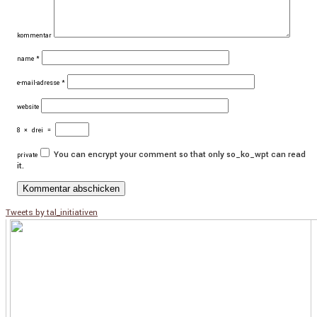
kommentar
name
*
e-mail-adresse
*
website
8
×
drei
=
You can encrypt your comment so that only so_ko_wpt can read
private
it.
Tweets by tal_initiativen