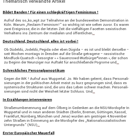
Thematisch verwandte Artikel
Bildet Banden ! Für einen schlagkräftigen Feminismus !
Aufruf des so_ko_wpt zur Teilnahme an der bundes­weiten Demons­tra­tion in
Köln. Warum „Reclaim Feminism!” so wichtig ist wie selten zuvor. Es waren
zwei Ereig­nisse, die in der letzten Zeit die vielfäl­tigen Facetten sexis­ti­schen
Verhal­tens ins Zentrum der medialen und öffent­li­chen
…
Deutschland, Deutschland, alles ist vorbei !
Ob Düdeldü, Jodeldö, Pegida oder eben Dügida – es ist und bleibt derselbe –
seit Wochen montags in Dresden auf die Straße getra­gene – rassis­tische
Mindfuck-Quatsch « besorgter » « Sauercrowd-Wutbürger*innen », der schon
zu Beginn der Neunziger nur Auftakt für anschlie­ßende Pogrome und
…
Schreckliches Personalpanoptikum
Gegen die
! Aufruf aus Wuppertal. Jo. Wir haben gelernt, dass Perso­na­li­
IMK
sie­rungen in der politi­schen Arbeit meist zu kurz gesprungen sind, dass es
syste­mi­sche Struk­turen sind, die uns das Leben schwer machen. Perso­na­li­
sie­rungen sind nicht der Weisheit letzter Schluss. Und
…
In Erzählungen intervenieren
Straßen­um­be­nen­nung auf dem Ölberg in Gedenken an die NSU-Mordopfer In
Wuppertal und in neun anderen Städten (Berlin, Bremen, Göttingen, Kassel,
Frank­furt, Nürnberg, München und Jena) wurden am gestrigen 4.November
zehn Straßen in Erinne­rung an die Mordopfer des „Natio­nal­so­zia­lis­ti­schen
Unter­grunds” (
)
…
NSU
Erster Europäischer Mauerfall