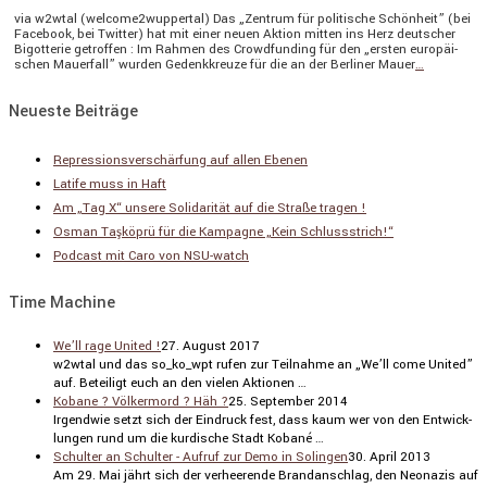
via w2wtal (welcome2wuppertal) Das „Zentrum für politi­sche Schön­heit” (bei
Facebook, bei Twitter) hat mit einer neuen Aktion mitten ins Herz deutscher
Bigot­terie getroffen : Im Rahmen des Crowd­fun­ding für den „ersten europäi­
schen Mauer­fall” wurden Gedenk­kreuze für die an der Berliner Mauer
…
Neueste Beiträge
Repressionsverschärfung auf allen Ebenen
Latife muss in Haft
Am „Tag X“ unsere Solidarität auf die Straße tragen !
Osman Taşköprü für die Kampagne „Kein Schlussstrich!“
Podcast mit Caro von NSU-watch
Time Machine
We’ll rage United !
27. August 2017
w2wtal und das so_ko_wpt rufen zur Teilnahme an „We’ll come United”
auf. Betei­ligt euch an den vielen Aktionen …
Kobane ? Völkermord ? Häh ?
25. September 2014
Irgendwie setzt sich der Eindruck fest, dass kaum wer von den Entwick­
lungen rund um die kurdi­sche Stadt Kobané …
Schulter an Schulter - Aufruf zur Demo in Solingen
30. April 2013
Am 29. Mai jährt sich der verhee­rende Brand­an­schlag, den Neonazis auf