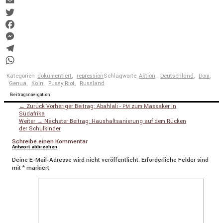
Copy
Link
Email
Twitter
Facebook
Messenger
Telegram
WhatsApp
Kategorien
dokumentiert
,
repression
Schlagworte
Aktion
,
Deutschland
,
Dom
,
Genua
,
Köln
,
Pussy Riot
,
Russland
Beitragsnavigation
← Zurück
Vorheriger Beitrag:
Abahlali -
zum Massaker in
PM
Südafrika
Weiter →
Nächster Beitrag:
Haushaltsanierung auf dem Rücken
der Schulkinder
Schreibe einen Kommentar
Antwort abbrechen
Deine E-Mail-Adresse wird nicht veröffentlicht.
Erforderliche Felder sind
mit
*
markiert