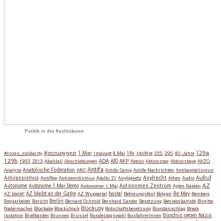
Politik in der Rechtskurve
#occupygezi
1.Mai
129a
#cross_solidarity
1maiwpt
8.Mai
14n
14nWpt
25S
29S
40 Jahre
129b
ADA
1993
2013
Abahlali
Abschiebungen
AfD
AKP
Aktion
Aktionstag
Aktionstage
AKZO
Antifa
Anatolische Föderation
Analyse
ANC
Antifa-Camp
Antifa-Nachrichten
Antikapitalismus
Antirassismus
Asylrecht
Aufruf
AntiRep
Antisemitismus
Apollo 21
Asylgesetz
Athen
Audio
AZ
Autonome
Autonome 1.Mai Demo
Autonomes Zentrum
Autonomer 1.Mai
Ayten Kaplan
Be May
AZ bleibt!
AZ bleibt an der Gathe
AZ Wuppertal
basta!
Befreiungsfest
Belgien
Bemberg
Berlin
Bergarbeiter
Bericht
Bernard Schmid
Bernhard Sander
Besetzung
Betriebskämpfe
Birgitta
Blockupy
Radermacher
Blockade
Blockshock
Botschaftsbesetzung
Brandanschlag
Break
Isolation
Briefkasten
Brunnen
Brüssel
Bundestagswahl
BusfahrerInnen
Bündnis gegen Nazis