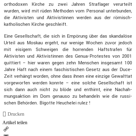
ortho­doxen Kirche zu zwei Jahren Straf­lager verur­teilt
wurden, wird mit rüden Methoden vom Personal unter­bunden,
die Aktivisten und Aktivis­tinnen werden aus der römisch-
katho­li­schen Kirche geschleift.
Eine Gesell­schaft, die sich in Empörung über das skanda­löse
Urteil aus Moskau ergeht, nur wenige Wochen zuvor jedoch
mit eisigem Schweigen die horrenden Haftstrafen für
Aktivisten und Aktivis­tinnen des Genua-Protestes von 2001
quittiert – hier waren gegen zehn Menschen insge­samt 100
Jahre Haft nach einem faschis­ti­schen Gesetz aus der Duce-
Zeit verhängt worden, ohne dass ihnen eine einzige Gewalttat
vorge­worfen werden konnte – eine solche Gesell­schaft ist
sich dann auch nicht zu blöde und enthirnt, eine Nachah­
mungs­ak­tion im Dom genauso zu behan­deln wie die russi­
schen Behörden. Bigotte Heuchelei rulez !
Drucken
Artikel teilen