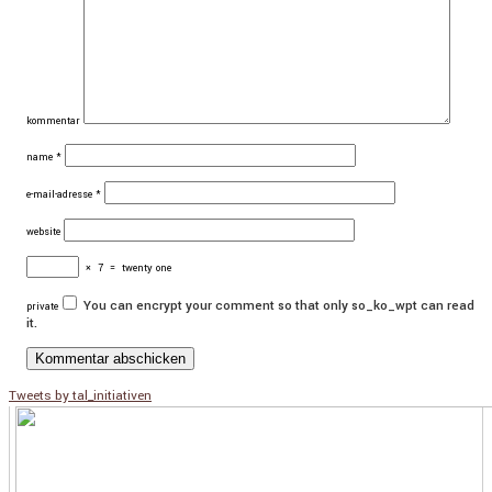
kommentar
name
*
e-mail-adresse
*
website
×
7
=
twenty one
You can encrypt your comment so that only so_ko_wpt can read
private
it.
Tweets by tal_initiativen