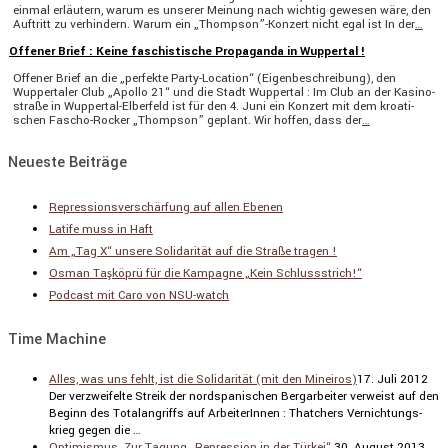
einmal erläu­tern, warum es unserer Meinung nach wichtig gewesen wäre, den
Auftritt zu verhin­dern. Warum ein „Thompson”-Konzert nicht egal ist In der
…
Offener Brief : Keine faschistische Propaganda in Wuppertal !
Offener Brief an die „perfekte Party-Location“ (Eigen­be­schrei­bung), den
Wupper­taler Club „Apollo 21“ und die Stadt Wuppertal : Im Club an der Kasino­
straße in Wuppertal-Elber­­feld ist für den 4. Juni ein Konzert mit dem kroati­
schen Fascho-Rocker „Thompson” geplant. Wir hoffen, dass der
…
Neueste Beiträge
Repressionsverschärfung auf allen Ebenen
Latife muss in Haft
Am „Tag X“ unsere Solidarität auf die Straße tragen !
Osman Taşköprü für die Kampagne „Kein Schlussstrich!“
Podcast mit Caro von NSU-watch
Time Machine
Alles, was uns fehlt, ist die Solidarität (mit den Mineiros)
17. Juli 2012
Der verzwei­felte Streik der nordspa­ni­schen Bergar­beiter verweist auf den
Beginn des Total­an­griffs auf Arbei­te­rInnen : Thatchers Vernich­tungs­
krieg gegen die …
Optimismus. Zur Tagung „Repression in der Türkei“.
30. August 2013