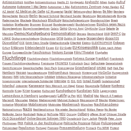
Antirassismus
Asylrecht
Aufruf
AntiRep
Antisemitismus
Apollo 21
Asylgesetz
Athen
Audio
AZ
Autonome
Autonome 1.Mai Demo
Autonomes Zentrum
Autonomer 1.Mai
Ayten Kaplan
Be May
AZ bleibt!
AZ bleibt an der Gathe
AZ Wuppertal
basta!
Befreiungsfest
Belgien
Bemberg
Berlin
Bergarbeiter
Bericht
Bernard Schmid
Bernhard Sander
Besetzung
Betriebskämpfe
Birgitta
Blockupy
Radermacher
Blockade
Blockshock
Botschaftsbesetzung
Brandanschlag
Break
Isolation
Briefkasten
Brunnen
Brüssel
Bundestagswahl
BusfahrerInnen
Bündnis gegen Nazis
Bürgerbegehren
BürgerInnenbegehren
Calais
Camp
Chrysi Avgi
CityKirche
Cizre
Debatte
De
Demo/Kundgebung
Demonstration
Maiziére
Dessau
Deutschland
DGB
DHKP-C
Die
Döppersberg
döpps105
LINKE
Diskursverschiebung
Diskussion
DITIB
Dublin III
Duterte
Düsseldorf
Erdogan
ECE
Edith-Stein Straße
Ekkehardstraße
Elberfeld
Elektro
ELEKTROPHOR
EU-Krisenpolitik
Erfurt
Erklärung
Erlebnisbericht
Essen
EU
EU-Gipfel
Eulen nach Athen
Faschismus
Festung Europa
Film/Theater
Europa
EuropeanStrike
Flughafen
Flüchtlinge
Fortress Europe
Frankfurt
Flüchtlingsheim
Flüchtlingsstreik
Frankreich
Frauen-Flüchtlingskonferenz
Freiräume
FRONTEX
Frühstück
Gazi
Geflüchtete
Generalstreik
Griechenland
Gentrifizierung
Gewerkschaften
Gezi-Park
Grenzregime
GRÜNE
Haft
Hak Pao
Hassan
Heiligenhaus
HoGeSa
Hamburg
hausbesetzung
Heinisch
Hintergrund
Hungerstreik
Idomeni
IMK
Info-Veranstaltung
Infoblatt
Infobüro Nicaragua
Infoveranstaltung
Initiative
Interview
Ismail Küpeli
Innenminister
internationale Solidarität
IS
ISIL
ISIS
Isolationshaft
Karawane
Istanbul
Kobane
Jobcenter
Kein Mensch ist illegal
Kenan
Keupstraße
Konferenz
Kundgebung
Kurdistan
Krise
Köln
Kontrolle
Krieg
Kroatien
Kulturzeit
Lagersystem
Latife
Lampedusa in Hamburg
Madrid
Landtagswahl
Le Pen
M31
Mai
March 4 Freedom
Marien41
Massaker
Medien
Medienprojekt
Mehmet Kubasik
Messerangriff
Mexiko
MieterInnen-
Migration
Mobilisierung
Mordversuch
Nachttanzdemo
Initiative
Mobivideo
München
Nazis
Nationalismus
Neoliberalismus
Nie wieder Deutschland!
Niklas Reese
No Border
NSU
Oelberg
NoBorder Camp
Nordstadt
Notarzt
NoTroika
Occupy
offener Brief
Ohlauer Straße
OLG Düsseldorf
Pegida
Online-Dossier Solingen 1993
Osnabrück
Oury Jalloh
Peter Jung
Polizeigewalt
PKK
Politik in der Rechtskurve
Politische Prozesse
Polizei
Phillipinen
Populismus
Pressemitteilung
Polizeistaat
Portugal
Premiere
Primark
Pro NRW
Protest