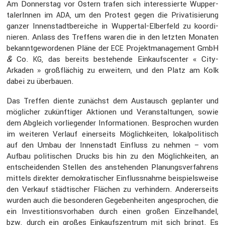
Am Donnerstag vor Ostern trafen sich inter­es­sierte Wupper­
ta­le­rInnen im
, um den Protest gegen die Priva­ti­sie­rung
ADA
ganzer Innen­stadt­be­reiche in Wuppertal-Elber­feld zu koordi­
nieren. Anlass des Treffens waren die in den letzten Monaten
bekannt­ge­wor­denen Pläne der
Projekt­ma­nage­ment GmbH
ECE
&
Co.
, das bereits bestehende Einkaufs­center « City-
KG
Arkaden » großflä­chig zu erwei­tern, und den Platz am Kolk
dabei zu überbauen.
Das Treffen diente zunächst dem Austausch geplanter und
mögli­cher zukünf­tiger Aktionen und Veran­stal­tungen, sowie
dem Abgleich vorlie­gender Infor­ma­tionen. Bespro­chen wurden
im weiteren Verlauf einer­seits Möglich­keiten, lokal­po­li­tisch
auf den Umbau der Innen­stadt Einfluss zu nehmen – vom
Aufbau politi­schen Drucks bis hin zu den Möglich­keiten, an
entschei­denden Stellen des anste­henden Planungs­ver­fah­rens
mittels direkter demokra­ti­scher Einfluss­nahme beispiels­weise
den Verkauf städti­scher Flächen zu verhin­dern. Anderer­seits
wurden auch die beson­deren Gegeben­heiten angespro­chen, die
ein Inves­ti­ti­ons­vor­haben durch einen großen Einzel­handel,
bzw. durch ein großes Einkaufs­zen­trum mit sich bringt. Es