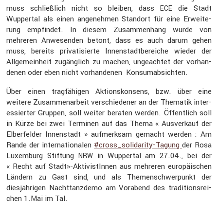
muss schließ­lich nicht so bleiben, dass
die Stadt
ECE
Wuppertal als einen angenehmen Standort für eine Erwei­te­
rung empfindet. In diesem Zusam­men­hang wurde von
mehreren Anwesenden betont, dass es auch darum gehen
muss, bereits priva­ti­sierte Innen­stadt­be­reiche wieder der
Allge­mein­heit zugäng­lich zu machen, ungeachtet der vorhan­
denen oder eben nicht vorhan­denen Konsum­ab­sichten.
Über einen tragfä­higen Aktions­kon­sens, bzw. über eine
weitere Zusam­men­ar­beit verschie­dener an der Thematik inter­
es­sierter Gruppen, soll weiter beraten werden. Öffent­lich soll
in Kürze bei zwei Terminen auf das Thema « Ausver­kauf der
Elber­felder Innen­stadt » aufmerksam gemacht werden : Am
Rande der inter­na­tio­nalen
#cross_­so­li­da­rity-Tagung
der Rosa
Luxem­burg Stiftung
in Wuppertal am 27.04., bei der
NRW
« Recht auf Stadt»-AktivistInnen aus mehreren europäi­schen
Ländern zu Gast sind, und als Themen­schwer­punkt der
diesjäh­rigen Nacht­tanz­demo am Vorabend des tradi­ti­ons­rei­
chen 1.Mai im Tal.