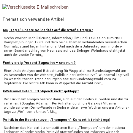
Thematisch verwandte Artikel
Am „Tag X“ unsere Solidarität auf die Straße tragen !
Sechs Wochen Mobili­sie­rung, Infor­ma­tion, Film und Diskus­sion zum NSU-
Komplex, Solingen 1993 und dem beide Themen verbin­denden rassis­ti­schen
Normal­zu­stand liegen hinter uns. Und nach dem Jahrestag zum mörde­ri­
schen Brand­an­schlag von Neonazis auf das Solinger Wohnhaus steht jetzt
auch der zweite Termin
…
Fast vierzig Prozent Zugewinn – und nun ?
Eine lokale Analyse und Betrach­tung für Wuppertal zur Bundes­tags­wahl am
24.September von der Website „Politik in der Rechts­kurve“. Wuppertal liegt voll
im westdeut­schen Trend der Ergeb­nisse zur Bundes­tags­wahl vom 24.
September. Die rechte AfD kann in Wuppertal die Anzahl ihrer
…
#WelcomeUnited : Erfolgreich nicht geklappt
Der Trick beim Fliegen besteht darin, sich auf den Boden zu werfen und ihn zu
verfehlen. (Douglas Adams – Per Anhalter durch die Galaxis) Mit einer
wunder­schönen Demo-Parade in Berlin endeten zwei Wochen unserer Aktions­
tage zu „We‘ll come United“. Mit
…
Politik in der Rechtskurve : „Thompson“-Konzert ist nicht egal
Nachdem das Konzert der umstrit­tenen Band „Thompson” um den natio­na­
lis­ti­schen Künstler Marko Perković statt­ge­funden hat, möchten wir noch