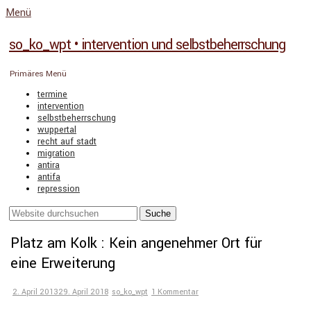
Menü
so_ko_wpt • intervention und selbstbeherrschung
Primäres Menü
Springe
termine
zum
intervention
selbstbeherrschung
Inhalt
wuppertal
recht auf stadt
migration
antira
antifa
repression
Suchen
suche
nach:
Platz am Kolk : Kein angenehmer Ort für
eine Erweiterung
Posted
2. April 2013
29. April 2018
Autor
so_ko_wpt
1 Kommentar
on