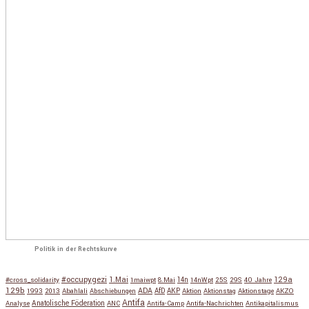
Politik in der Rechtskurve
#occupygezi
1.Mai
129a
#cross_solidarity
1maiwpt
8.Mai
14n
14nWpt
25S
29S
40 Jahre
129b
ADA
1993
2013
Abahlali
Abschiebungen
AfD
AKP
Aktion
Aktionstag
Aktionstage
AKZO
Antifa
Anatolische Föderation
Analyse
ANC
Antifa-Camp
Antifa-Nachrichten
Antikapitalismus