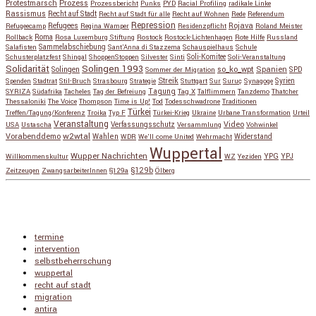
Protestmarsch
Prozess
Prozessbericht
Punks
PYD
Racial Profiling
radikale Linke
Rassismus
Recht auf Stadt
Recht auf Stadt für alle
Recht auf Wohnen
Rede
Referendum
Repression
Refugees
Rojava
Refugeecamp
Regina Wamper
Residenzpflicht
Roland Meister
Roma
Rollback
Rosa Luxemburg Stiftung
Rostock
Rostock-Lichtenhagen
Rote Hilfe
Russland
Salafisten
Sammelabschiebung
Sant'Anna di Stazzema
Schauspielhaus
Schule
Schusterplatzfest
Shingal
ShoppenStoppen
Silvester
Sinti
Soli-Komitee
Soli-Veranstaltung
Solidarität
Solingen 1993
so_ko_wpt
Solingen
Spanien
SPD
Sommer der Migration
Streik
Spenden
Stadtrat
Stil-Bruch
Strasbourg
Strategie
Stuttgart
Sur
Suruç
Synagoge
Syrien
Tagung
SYRIZA
Südafrika
Tacheles
Tag der Befreiung
Tag X
Talflimmern
Tanzdemo
Thatcher
Thessaloniki
The Voice
Thompson
Time is Up!
Tod
Todesschwadrone
Traditionen
Türkei
Treffen/Tagung/Konferenz
Troika
Typ F
Türkei-Krieg
Ukraine
Urbane Transformation
Urteil
Veranstaltung
Verfassungsschutz
Video
USA
Ustascha
Versammlung
Vohwinkel
w2wtal
Vorabenddemo
Wahlen
Widerstand
WDR
We'll come United
Wehrmacht
Wuppertal
Wupper Nachrichten
YPG
Willkommenskultur
WZ
Yeziden
YPJ
§129b
Zeitzeugen
ZwangsarbeiterInnen
§129a
Ölberg
Copyright © 2026
so_ko_wpt • intervention und selbstbeherrschung
. Alle Rechte vorbehalten.
Catch Base nach
Catch Themes
Nach
termine
oben
intervention
scrollen
selbstbeherrschung
wuppertal
recht auf stadt
migration
antira