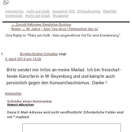
Telegram
WhatsApp
Kategorien
intervention
,
recht auf stadt
,
wuppertal
Schlagworte
ECE
,
Einkaufscenter
,
Elberfeld
,
Innenstadt
,
Recht auf Stadt
,
Wuppertal
← Zurück
Vorheriger
Refugees Revolution Bustour
Beitragsnavigation
Weiter →
Nächster
40 Jahre – kein Tag ohne ! Festwochen des
Beitrag:
AZ
Beitrag:
One Reply to “Platz am Kolk : Kein angenehmer Ort für eine Erweiterung”
Brigitte Breiter-Schaefer
sagt:
3. April 2013 um 16:26
Bitte sendet mir Infos an meine Mailad. Ich bin freischaf­
fende Künst­lerin in W-Beyen­burg und und kämpfe auch
persön­lich gegen den Konsum­fa­schismus. Danke !
Antworten
Schreibe einen Kommentar
Antwort abbrechen
Deine E-Mail-Adresse wird nicht veröffentlicht.
Erforderliche Felder sind
mit
*
markiert