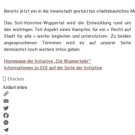
Bereits jetzt ein in die Innen­stadt gestürztes städte­bau­li­ches 
Das Soli-Komitee-Wuppertal wird die Entwick­lung rund um
den wichtigen Teil-Aspekt eines Kampfes für ein « Recht auf
Stadt für alle » weiter begleiten und unter­stützen. Zu beiden
angespro­chenen Terminen wird es auf unserer Seite
demnächst noch weitere Infos geben.
Homepage der Initia­tive „Die Wupper­taler”
Infor­ma­tionen zu
auf der Seite der Initia­tive
ECE
Drucken
Artikel teilen
Copy
Link
Email
Twitter
Facebook
Messenger