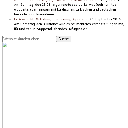
Am Sonntag, den 25.08. organi­sierte das so_ko_wpt (soli-komitee
wuppertal) gemeinsam mit kurdi­schen, türki­schen und deutschen
Freunden und Freun­dinnen …
Ihr Asylrecht : Selektion, Internierung, Deportation
29. September 2015
Am Samstag, den 3.Oktober wird es bei mehreren Veran­stal­tungen mit,
für und von in Wuppertal lebenden Refugees ein …
suche
nach: