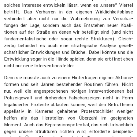
solches Inter­esse entwi­ckeln lässt, wenn es „unsere” Viertel
betrifft. Das Verharren in der eigenen Wirklich­keits­blase
verhin­dert aber nicht nur die Wahrneh­mung von Verschär­
fungen der Lage, sondern auch das Entstehen neuer Koali­
tionen auf der Straße an denen wir betei­ligt sind (und nicht
funda­men­ta­lis­ti­sche oder sogar rechte Struk­turen). Gleich­
zeitig behin­dert es auch eine strate­gi­sche Analyse gesell­
schaft­li­cher Entwick­lungen und Brüche. Dabei könnte uns die
Entwick­lung sogar in die Hände spielen, denn sie eröffnet eben
nicht nur neue Inter­ven­ti­ons­felder.
Denn sie müsste auch zu einem Hinter­fragen eigener Aktions­
formen und seit Jahren bestehender Routinen führen. Nicht
nur, weil die angespro­chenen nötigen Inter­ven­tio­nenen bei
Polizei­ge­walt und drohenden Falsch­an­zeigen nicht in Form
legali­sierter Proteste ablaufen können, weil den Betrof­fenen
appel­lativ in Kameras gehal­tene Protest­schilder weniger
helfen als das Herstellen von Überzahl im geeig­neten
Moment. Auch das Repres­si­ons­po­ten­tial, das sich tatsäch­lich
gegen unsere Struk­turen richten wird, erfor­derte beispiels­