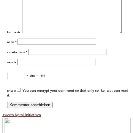
kommentar
name
*
e-mail-adresse
*
website
−
eins
=
fünf
You can encrypt your comment so that only so_ko_wpt can read
private
it.
Tweets by tal_initiativen