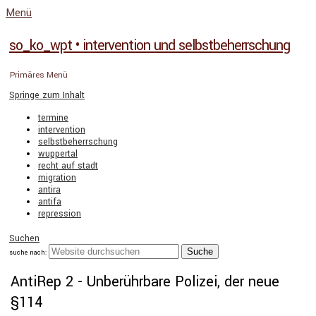
Menü
so_ko_wpt • intervention und selbstbeherrschung
Primäres Menü
Springe zum Inhalt
termine
intervention
selbstbeherrschung
wuppertal
recht auf stadt
migration
antira
antifa
repression
Suchen
suche nach:
AntiRep 2 - Unberührbare Polizei, der neue
§114