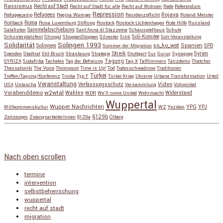
Rassismus
Recht auf Stadt
Recht auf Stadt für alle
Recht auf Wohnen
Rede
Referendum
Repression
Refugees
Rojava
Refugeecamp
Regina Wamper
Residenzpflicht
Roland Meister
Roma
Rollback
Rosa Luxemburg Stiftung
Rostock
Rostock-Lichtenhagen
Rote Hilfe
Russland
Salafisten
Sammelabschiebung
Sant'Anna di Stazzema
Schauspielhaus
Schule
Schusterplatzfest
Shingal
ShoppenStoppen
Silvester
Sinti
Soli-Komitee
Soli-Veranstaltung
Solidarität
Solingen 1993
so_ko_wpt
Solingen
Spanien
SPD
Sommer der Migration
Streik
Spenden
Stadtrat
Stil-Bruch
Strasbourg
Strategie
Stuttgart
Sur
Suruç
Synagoge
Syrien
Tagung
SYRIZA
Südafrika
Tacheles
Tag der Befreiung
Tag X
Talflimmern
Tanzdemo
Thatcher
Thessaloniki
The Voice
Thompson
Time is Up!
Tod
Todesschwadrone
Traditionen
Türkei
Treffen/Tagung/Konferenz
Troika
Typ F
Türkei-Krieg
Ukraine
Urbane Transformation
Urteil
Veranstaltung
Verfassungsschutz
Video
USA
Ustascha
Versammlung
Vohwinkel
w2wtal
Vorabenddemo
Wahlen
Widerstand
WDR
We'll come United
Wehrmacht
Wuppertal
Wupper Nachrichten
YPG
Willkommenskultur
WZ
Yeziden
YPJ
§129b
Zeitzeugen
ZwangsarbeiterInnen
§129a
Ölberg
Copyright © 2026
so_ko_wpt • intervention und selbstbeherrschung
. Alle Rechte vorbehalten.
Catch Base nach
Catch Themes
Nach oben scrollen
termine
intervention
selbstbeherrschung
wuppertal
recht auf stadt
migration