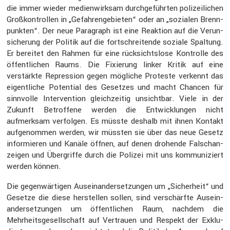
die immer wieder medien­wirksam durch­ge­führten polizei­li­chen
Großkon­trollen in „Gefah­ren­ge­bieten“ oder an „sozialen Brenn­
punkten“. Der neue Paragraph ist eine Reaktion auf die Verun­
si­che­rung der Politik auf die fortschrei­tende soziale Spaltung.
Er bereitet den Rahmen für eine rücksichts­lose Kontrolle des
öffent­li­chen Raums. Die Fixie­rung linker Kritik auf eine
verstärkte Repres­sion gegen mögliche Proteste verkennt das
eigent­liche Poten­tial des Gesetzes und macht Chancen für
sinnvolle Inter­ven­tion gleich­zeitig unsichtbar. Viele in der
Zukunft Betrof­fene werden die Entwick­lungen nicht
aufmerksam verfolgen. Es müsste deshalb mit ihnen Kontakt
aufge­nommen werden, wir müssten sie über das neue Gesetz
infor­mieren und Kanäle öffnen, auf denen drohende Falsch­an­
zeigen und Übergriffe durch die Polizei mit uns kommu­ni­ziert
werden können.
Die gegen­wär­tigen Ausein­an­der­set­zungen um „Sicher­heit“ und
Gesetze die diese herstellen sollen, sind verschärfte Ausein­
an­der­set­zungen um öffent­li­chen Raum, nachdem die
Mehrheits­ge­sell­schaft auf Vertrauen und Respekt der Exklu­