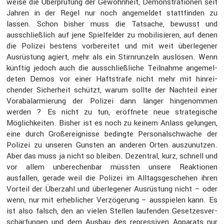
weise die Überprü­fung der Gewohn­heit, Demons­tra­tionen seit
Jahren in der Regel nur noch angemeldet statt­finden zu
lassen. Schon bisher muss die Tatsache, bewusst und
ausschließ­lich auf jene Spiel­felder zu mobili­sieren, auf denen
die Polizei bestens vorbe­reitet und mit weit überle­gener
Ausrüs­tung agiert, mehr als ein Stirn­run­zeln auslösen. Wenn
künftig jedoch auch die ausschließ­liche Teilnahme angemel­
deten Demos vor einer Haftstrafe nicht mehr mit hinrei­
chender Sicher­heit schützt, warum sollte der Nachteil einer
Voraba­lar­mie­rung der Polizei dann länger hinge­nommen
werden ? Es nicht zu tun, eröff­nete neue strate­gi­sche
Möglich­keiten. Bisher ist es noch zu keinem Anlass gelungen,
eine durch Großereig­nisse bedingte Perso­nal­schwäche der
Polizei zu unseren Gunsten an anderen Orten auszu­nutzen.
Aber das muss ja nicht so bleiben. Dezen­tral, kurz, schnell und
vor allem unbere­chenbar müssten unsere Reaktionen
ausfallen, gerade weil die Polizei im Alltags­ge­schehen ihren
Vorteil der Überzahl und überle­gener Ausrüs­tung nicht – oder
wenn, nur mit erheb­li­cher Verzö­ge­rung – ausspielen kann. Es
ist also falsch, den an vielen Stellen laufenden Geset­zes­ver­
schär­fungen und dem Ausbau des repres­siven Apparats nur