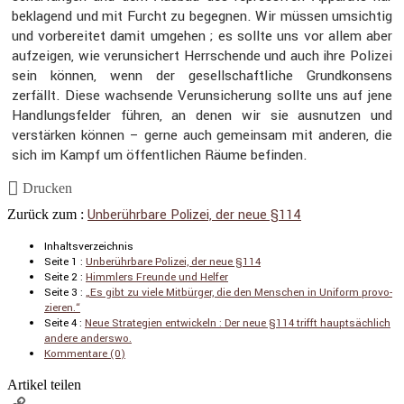
bekla­gend und mit Furcht zu begegnen. Wir müssen umsichtig
und vorbe­reitet damit umgehen ; es sollte uns vor allem aber
aufzeigen, wie verun­si­chert Herrschende und auch ihre Polizei
sein können, wenn der gesell­schaft­liche Grund­kon­sens
zerfällt. Diese wachsende Verun­si­che­rung sollte uns auf jene
Handlungs­felder führen, an denen wir sie ausnutzen und
verstärken können – gerne auch gemeinsam mit anderen, die
sich im Kampf um öffent­li­chen Räume befinden.
Drucken
Unberühr­bare Polizei, der neue §114
Zurück zum :
Inhalts­ver­zeichnis
Seite 1 :
Unberühr­bare Polizei, der neue §114
Seite 2 :
Himmlers Freunde und Helfer
Seite 3 :
„Es gibt zu viele Mitbürger, die den Menschen in Uniform provo­
zieren.“
Seite 4 :
Neue Strate­gien entwi­ckeln : Der neue §114 trifft haupt­säch­lich
andere anderswo.
Kommen­tare (0)
Artikel teilen