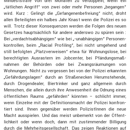
Mindest­strafe von drei Monaten zu verdop­peln, wenn ein
„tätli­chen Angriff“ von zwei oder mehr Personen „begangen“
wird. Kurz : Gelingt die „Gefan­ge­nen­be­freiung“ nicht, droht
allen Betei­ligten ein halbes Jahr Knast wenn die Polizei es so
will. Trotz dieser Konse­quenzen werden die Folgen des neuen
Gesetzes haupt­säch­lich für andere anderswo zu spüren sein :
Bei „verdachts­ab­hän­gigen“ wie bei „-unabhän­gigen“ Perso­nen­
kon­trollen, beim „Racial Profiling“, bei nicht umgehend und
still befolgten „Platz­ver­weisen“ etwa für Wohnungs­lose, bei
berech­tigten Ausras­tern im Jobcenter, bei Pfändungs­maß­
nahmen der Behörden oder bei Zwangs­räu­mungen von
Wohnungen. Nicht zu vergessen bei von der Polizei erkannten
„Gefähr­dungs­lagen“ durch an Straßen­ecken Herum­ste­hende,
durch Drogen­dealer, Biertrinker und ganz allge­mein durch
Menschen, die allein durch ihre Anwesen­heit die Odnung eines
öffent­li­chen Raums „gefährden“ könnten – schlicht immer,
wenn Einzelne mit der Defini­ti­ons­macht der Polizei konfron­
tiert sind. Ihnen gegen­über werden Polizis­tInnen die neue
Macht ausspielen. Und das meist unbemerkt von der Öffent­
lich­keit oder wenn doch, dann mit zustim­mender Billi­gung
durch die Mehrheits­ge­sell­schaft. Das zeigen Reaktionen auf