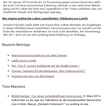
Am 28.Januar 2016 wurde am 23.Prozesstag gegen unsere Genossin Latife
der erste Teil einer persön­li­chen Erklä­rung verlesen, in der Latife ihren Werde­
gang und ihr Leben als Kind und Jugend­liche in der Türkei schil­derte, das von
staat­li­cher Gewalt und Verfol­gungen geprägt
…
Das eigene politische Leben zurückholen ! Erklärung von Latife
Unsere Freundin Latife steht seit inzwi­schen sieben Monaten als Angeklagte
in einem öffent­lich kaum beach­teten Terro­ris­mus­pro­zess vor Gericht und ein
Ende des skanda­lösen Verfah­rens ist noch nicht absehbar. Am Donnerstag,
den 28.1. wird sie nun eine umfang­reiche Erklä­rung zur Anklage
…
Neueste Beiträge
Repressionsverschärfung auf allen Ebenen
Latife muss in Haft
Am „Tag X“ unsere Solidarität auf die Straße tragen !
Osman Taşköprü für die Kampagne „Kein Schlussstrich!“
Podcast mit Caro von NSU-watch
Time Machine
Bildet Banden ! Für einen schlagkräftigen Feminismus !
9. März 2016
Aufruf des so_ko_wpt zur Teilnahme an der bundes­weiten Demons­tra­
tion in Köln. Warum „Reclaim Feminism!” so wichtig ist wie …