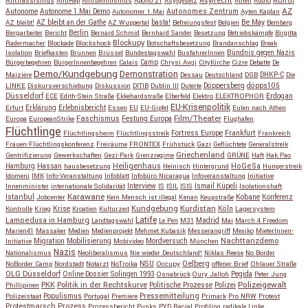
Antirassismus
Asylrecht
Aufruf
AntiRep
Antisemitismus
Apollo 21
Asylgesetz
Athen
Audio
AZ
Autonome
Autonome 1.Mai Demo
Autonomes Zentrum
Autonomer 1.Mai
Ayten Kaplan
Be May
AZ bleibt!
AZ bleibt an der Gathe
AZ Wuppertal
basta!
Befreiungsfest
Belgien
Bemberg
Berlin
Bergarbeiter
Bericht
Bernard Schmid
Bernhard Sander
Besetzung
Betriebskämpfe
Birgitta
Blockupy
Radermacher
Blockade
Blockshock
Botschaftsbesetzung
Brandanschlag
Break
Isolation
Briefkasten
Brunnen
Brüssel
Bundestagswahl
BusfahrerInnen
Bündnis gegen Nazis
Bürgerbegehren
BürgerInnenbegehren
Calais
Camp
Chrysi Avgi
CityKirche
Cizre
Debatte
De
Demo/Kundgebung
Demonstration
Maiziére
Dessau
Deutschland
DGB
DHKP-C
Die
Döppersberg
döpps105
LINKE
Diskursverschiebung
Diskussion
DITIB
Dublin III
Duterte
Düsseldorf
Erdogan
ECE
Edith-Stein Straße
Ekkehardstraße
Elberfeld
Elektro
ELEKTROPHOR
EU-Krisenpolitik
Erfurt
Erklärung
Erlebnisbericht
Essen
EU
EU-Gipfel
Eulen nach Athen
Faschismus
Festung Europa
Film/Theater
Europa
EuropeanStrike
Flughafen
Flüchtlinge
Fortress Europe
Frankfurt
Flüchtlingsheim
Flüchtlingsstreik
Frankreich
Frauen-Flüchtlingskonferenz
Freiräume
FRONTEX
Frühstück
Gazi
Geflüchtete
Generalstreik
Griechenland
Gentrifizierung
Gewerkschaften
Gezi-Park
Grenzregime
GRÜNE
Haft
Hak Pao
Hassan
Heiligenhaus
HoGeSa
Hamburg
hausbesetzung
Heinisch
Hintergrund
Hungerstreik
Idomeni
IMK
Info-Veranstaltung
Infoblatt
Infobüro Nicaragua
Infoveranstaltung
Initiative
Interview
Ismail Küpeli
Innenminister
internationale Solidarität
IS
ISIL
ISIS
Isolationshaft
Karawane
Istanbul
Kobane
Jobcenter
Kein Mensch ist illegal
Kenan
Keupstraße
Konferenz
Kundgebung
Kurdistan
Krise
Köln
Kontrolle
Krieg
Kroatien
Kulturzeit
Lagersystem
Latife
Lampedusa in Hamburg
Madrid
Landtagswahl
Le Pen
M31
Mai
March 4 Freedom
Marien41
Massaker
Medien
Medienprojekt
Mehmet Kubasik
Messerangriff
Mexiko
MieterInnen-
Migration
Mobilisierung
Mordversuch
Nachttanzdemo
Initiative
Mobivideo
München
Nazis
Nationalismus
Neoliberalismus
Nie wieder Deutschland!
Niklas Reese
No Border
NSU
Oelberg
NoBorder Camp
Nordstadt
Notarzt
NoTroika
Occupy
offener Brief
Ohlauer Straße
OLG Düsseldorf
Pegida
Online-Dossier Solingen 1993
Osnabrück
Oury Jalloh
Peter Jung
Polizeigewalt
PKK
Politik in der Rechtskurve
Politische Prozesse
Polizei
Phillipinen
Populismus
Pressemitteilung
Polizeistaat
Portugal
Premiere
Primark
Pro NRW
Protest
Protestmarsch
Prozess
Prozessbericht
Punks
PYD
Racial Profiling
radikale Linke