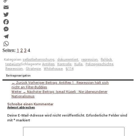
Copy
Link
Email
Twitter
Facebook
Messenger
Telegram
1
2
3
WhatsApp
Seiten:
4
Kategorien
selbstbeherrschung
,
dokumentiert
,
repression
,
flshbck
,
textwüste
Schlagworte
AntiRep
,
Kontrolle
,
Kulla
,
Polizeigeschichte
,
Repression
,
Strategie
,
Whitehouse
,
§114
Beitragsnavigation
← Zurück
Vorheriger Beitrag:
AntiRep 1 : Repression hält sich
nicht an Filter-Bubbles
Weiter →
Nächster Beitrag:
Ismail Küpeli : Nie überwundener
Nationalismus
Schreibe einen Kommentar
Antwort abbrechen
Deine E-Mail-Adresse wird nicht veröffentlicht.
Erforderliche Felder sind
mit
*
markiert