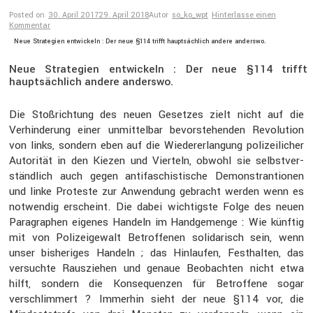
Posted on
30. April 2017
29. April 2018
Autor
so_ko_wpt
Hinterlasse einen
Kommentar
Neue Strategien entwickeln : Der neue §114 trifft hauptsächlich andere anderswo.
Neue Strategien entwickeln : Der neue §114 trifft
hauptsächlich andere anderswo.
Die Stoßrich­tung des neuen Gesetzes zielt nicht auf die
Verhin­de­rung einer unmit­telbar bevor­ste­henden Revolu­tion
von links, sondern eben auf die Wieder­erlan­gung polizei­li­cher
Autorität in den Kiezen und Vierteln, obwohl sie selbst­ver­
ständ­lich auch gegen antifa­schis­ti­sche Demons­tran­tionen
und linke Proteste zur Anwen­dung gebracht werden wenn es
notwendig erscheint. Die dabei wichtigste Folge des neuen
Paragra­phen eigenes Handeln im Handge­menge : Wie künftig
mit von Polizei­ge­walt Betrof­fenen solida­risch sein, wenn
unser bishe­riges Handeln ; das Hinlaufen, Festhalten, das
versuchte Rausziehen und genaue Beobachten nicht etwa
hilft, sondern die Konse­quenzen für Betrof­fene sogar
verschlim­mert ? Immerhin sieht der neue §114 vor, die