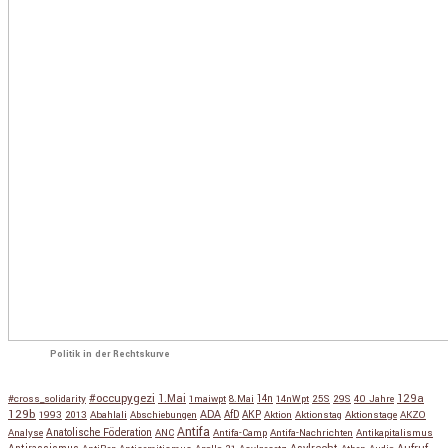
Politik in der Rechtskurve
#occupygezi
1.Mai
129a
#cross_solidarity
1maiwpt
8.Mai
14n
14nWpt
25S
29S
40 Jahre
129b
ADA
1993
2013
Abahlali
Abschiebungen
AfD
AKP
Aktion
Aktionstag
Aktionstage
AKZO
Antifa
Anatolische Föderation
Analyse
ANC
Antifa-Camp
Antifa-Nachrichten
Antikapitalismus