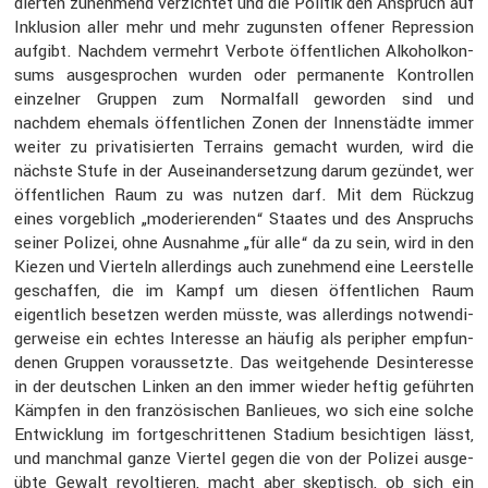
dierten zuneh­mend verzichtet und die Politik den Anspruch auf
Inklu­sion aller mehr und mehr zugunsten offener Repres­sion
aufgibt. Nachdem vermehrt Verbote öffent­li­chen Alkohol­kon­
sums ausge­spro­chen wurden oder perma­nente Kontrollen
einzelner Gruppen zum Normal­fall geworden sind und
nachdem ehemals öffent­li­chen Zonen der Innen­städte immer
weiter zu priva­ti­sierten Terrains gemacht wurden, wird die
nächste Stufe in der Ausein­an­der­set­zung darum gezündet, wer
öffent­li­chen Raum zu was nutzen darf. Mit dem Rückzug
eines vorgeb­lich „moderie­renden“ Staates und des Anspruchs
seiner Polizei, ohne Ausnahme „für alle“ da zu sein, wird in den
Kiezen und Vierteln aller­dings auch zuneh­mend eine Leerstelle
geschaffen, die im Kampf um diesen öffent­li­chen Raum
eigent­lich besetzen werden müsste, was aller­dings notwen­di­
ger­weise ein echtes Inter­esse an häufig als peripher empfun­
denen Gruppen voraus­setzte. Das weitge­hende Desin­ter­esse
in der deutschen Linken an den immer wieder heftig geführten
Kämpfen in den franzö­si­schen Banlieues, wo sich eine solche
Entwick­lung im fortge­schrit­tenen Stadium besich­tigen lässt,
und manchmal ganze Viertel gegen die von der Polizei ausge­
übte Gewalt revol­tieren, macht aber skeptisch, ob sich ein