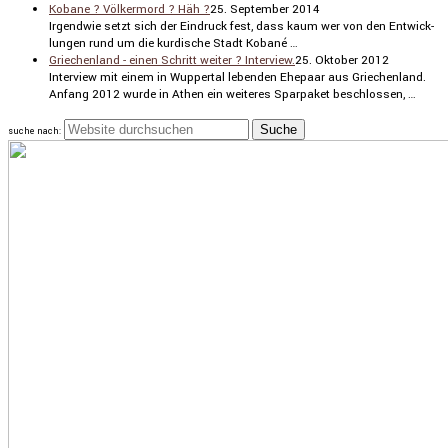
Kobane ? Völkermord ? Häh ?
25. September 2014
Irgendwie setzt sich der Eindruck fest, dass kaum wer von den Entwick­
lungen rund um die kurdi­sche Stadt Kobané …
Griechenland - einen Schritt weiter ? Interview.
25. Oktober 2012
Inter­view mit einem in Wuppertal lebenden Ehepaar aus Griechen­land.
Anfang 2012 wurde in Athen ein weiteres Sparpaket beschlossen, …
suche nach: