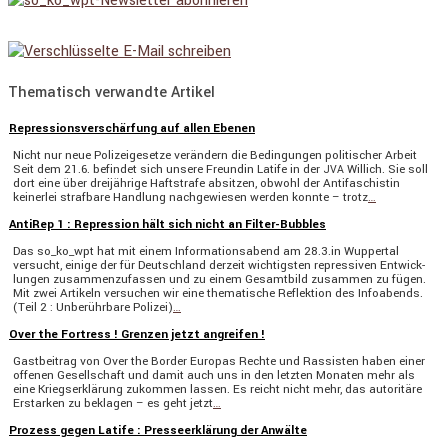
Thematisch verwandte Artikel
Repressionsverschärfung auf allen Ebenen
Nicht nur neue Polizei­ge­setze verän­dern die Bedin­gungen politi­scher Arbeit
Seit dem 21.6. befindet sich unsere Freundin Latife in der
Willich. Sie soll
JVA
dort eine über dreijäh­rige Haftstrafe absitzen, obwohl der Antifa­schistin
keinerlei straf­bare Handlung nachge­wiesen werden konnte – trotz
…
AntiRep 1 : Repression hält sich nicht an Filter-Bubbles
Das so_ko_wpt hat mit einem Infor­ma­ti­ons­abend am 28.3.in Wuppertal
versucht, einige der für Deutsch­land derzeit wichtigsten repres­siven Entwick­
lungen zusam­men­zu­fassen und zu einem Gesamt­bild zusammen zu fügen.
Mit zwei Artikeln versu­chen wir eine thema­ti­sche Reflek­tion des Infoabends.
(Teil 2 : Unberühr­bare Polizei)
…
Over the Fortress ! Grenzen jetzt angreifen !
Gastbei­trag von Over the Border Europas Rechte und Rassisten haben einer
offenen Gesell­schaft und damit auch uns in den letzten Monaten mehr als
eine Kriegs­er­klä­rung zukommen lassen. Es reicht nicht mehr, das autori­täre
Erstarken zu beklagen – es geht jetzt
…
Prozess gegen Latife : Presseerklärung der Anwälte