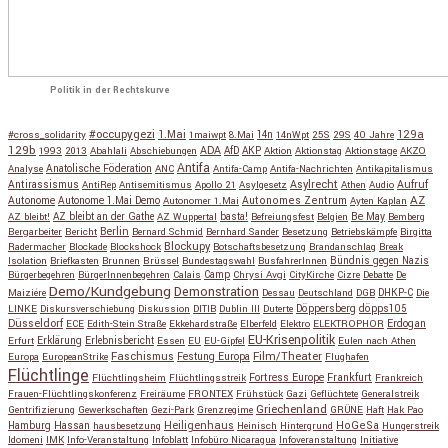
Politik in der Rechtskurve
#occupygezi
1.Mai
129a
#cross_solidarity
1maiwpt
8.Mai
14n
14nWpt
25S
29S
40 Jahre
129b
ADA
1993
2013
Abahlali
Abschiebungen
AfD
AKP
Aktion
Aktionstag
Aktionstage
AKZO
Antifa
Anatolische Föderation
Analyse
ANC
Antifa-Camp
Antifa-Nachrichten
Antikapitalismus
Antirassismus
Asylrecht
Aufruf
AntiRep
Antisemitismus
Apollo 21
Asylgesetz
Athen
Audio
AZ
Autonome
Autonome 1.Mai Demo
Autonomes Zentrum
Autonomer 1.Mai
Ayten Kaplan
Be May
AZ bleibt!
AZ bleibt an der Gathe
AZ Wuppertal
basta!
Befreiungsfest
Belgien
Bemberg
Berlin
Bergarbeiter
Bericht
Bernard Schmid
Bernhard Sander
Besetzung
Betriebskämpfe
Birgitta
Blockupy
Radermacher
Blockade
Blockshock
Botschaftsbesetzung
Brandanschlag
Break
Isolation
Briefkasten
Brunnen
Brüssel
Bundestagswahl
BusfahrerInnen
Bündnis gegen Nazis
Bürgerbegehren
BürgerInnenbegehren
Calais
Camp
Chrysi Avgi
CityKirche
Cizre
Debatte
De
Demo/Kundgebung
Demonstration
Maiziére
Dessau
Deutschland
DGB
DHKP-C
Die
Döppersberg
döpps105
LINKE
Diskursverschiebung
Diskussion
DITIB
Dublin III
Duterte
Düsseldorf
Erdogan
ECE
Edith-Stein Straße
Ekkehardstraße
Elberfeld
Elektro
ELEKTROPHOR
EU-Krisenpolitik
Erfurt
Erklärung
Erlebnisbericht
Essen
EU
EU-Gipfel
Eulen nach Athen
Faschismus
Festung Europa
Film/Theater
Europa
EuropeanStrike
Flughafen
Flüchtlinge
Fortress Europe
Frankfurt
Flüchtlingsheim
Flüchtlingsstreik
Frankreich
Frauen-Flüchtlingskonferenz
Freiräume
FRONTEX
Frühstück
Gazi
Geflüchtete
Generalstreik
Griechenland
Gentrifizierung
Gewerkschaften
Gezi-Park
Grenzregime
GRÜNE
Haft
Hak Pao
Hassan
Heiligenhaus
HoGeSa
Hamburg
hausbesetzung
Heinisch
Hintergrund
Hungerstreik
Idomeni
IMK
Info-Veranstaltung
Infoblatt
Infobüro Nicaragua
Infoveranstaltung
Initiative