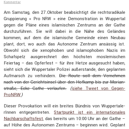
Kommentar
Am Samstag, den 27.Oktober beabsich­tigt die rechts­ra­di­kale
Gruppie­rung « Pro
» eine Demons­tra­tion in Wuppertal
NRW
gegen die Pläne eines islami­schen Zentrums an der Gathe
durch­zu­führen. Sie will dabei in die Nähe des Geländes
kommen, auf dem die islami­sche Gemeinde einen Neubau
plant, dort, wo auch das Autonome Zentrum ansässig ist.
Obwohl sich die xenophoben und islamo­phoben Nazis im
Schafs­pelz ausge­rechnet den höchsten mosle­mi­schen
Feiertag – das Opfer­fest – für ihre Hetze ausge­sucht haben,
sieht sich die Wupper­taler Polizei außer­stande, den geplanten
Aufmarsch zu verhin­dern.
Die Route soll dem Vernehmen
nach von der Gerichts­insel über den Hofkamp bis zur Morian­
straße, Ecke Gathe verlaufen.
(
siehe Tweet von Gegen­
ProNRW
)
Dieser Provo­ka­tion will ein breites Bündnis von Wupper­ta­le­
rInnen entge­gen­treten.
Start­punkt ist ein inter­na­tio­nales
Nachbar­schafts­fest
, das bereits um 10:00 Uhr an der Gathe –
auf Höhe des Autonomen Zentrums – beginnen wird. Geplant