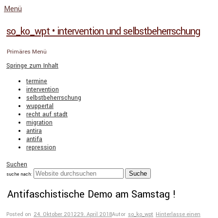
Menü
so_ko_wpt • intervention und selbstbeherrschung
Primäres Menü
Springe zum Inhalt
termine
intervention
selbstbeherrschung
wuppertal
recht auf stadt
migration
antira
antifa
repression
Suchen
suche nach:
Antifaschistische Demo am Samstag !
Posted on
24. Oktober 2012
29. April 2018
Autor
so_ko_wpt
Hinterlasse einen