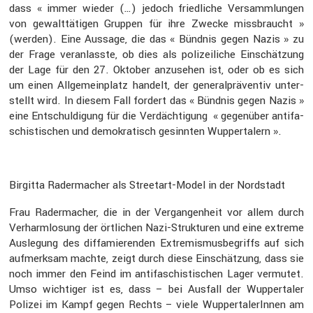
dass « immer wieder (…) jedoch fried­liche Versamm­lungen
von gewalt­tä­tigen Gruppen für ihre Zwecke missbraucht »
(werden). Eine Aussage, die das « Bündnis gegen Nazis » zu
der Frage veran­lasste, ob dies als polizei­liche Einschät­zung
der Lage für den 27. Oktober anzusehen ist, oder ob es sich
um einen Allge­mein­platz handelt, der general­prä­ventiv unter­
stellt wird. In diesem Fall fordert das « Bündnis gegen Nazis »
eine Entschul­di­gung für die Verdäch­ti­gung « gegen­über antifa­
schis­ti­schen und demokra­tisch gesinnten Wupper­ta­lern ».
Birgitta Rader­ma­cher als Streetart-Model in der Nordstadt
Frau Rader­ma­cher, die in der Vergan­gen­heit vor allem durch
Verharm­lo­sung der örtli­chen Nazi-Struk­turen und eine extreme
Ausle­gung des diffa­mie­renden Extre­mis­mus­be­griffs auf sich
aufmerksam machte, zeigt durch diese Einschät­zung, dass sie
noch immer den Feind im antifa­schis­ti­schen Lager vermutet.
Umso wichtiger ist es, dass – bei Ausfall der Wupper­taler
Polizei im Kampf gegen Rechts – viele Wupper­ta­le­rInnen am