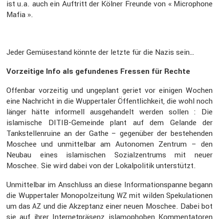
ist u.a. auch ein Auftritt der Kölner Freunde von « Micro­phone
Mafia ».
Jeder Gemüse­stand könnte der letzte für die Nazis sein…
Vorzei­tige Info als gefun­denes Fressen für Rechte
Offenbar vorzeitig und ungeplant geriet vor einigen Wochen
eine Nachricht in die Wupper­taler Öffent­lich­keit, die wohl noch
länger hätte infor­mell ausge­han­delt werden sollen : Die
islami­sche DITIB-Gemeinde plant auf dem Gelande der
Tankstel­len­ruine an der Gathe – gegen­über der bestehenden
Moschee und unmit­telbar am Autonomen Zentrum – den
Neubau eines islami­schen Sozial­zen­trums mit neuer
Moschee. Sie wird dabei von der Lokal­po­litik unter­stützt.
Unmit­telbar im Anschluss an diese Infor­ma­ti­ons­panne begann
die Wupper­taler Monopol­zei­tung
mit wilden Speku­la­tionen
WZ
um das
und die Akzep­tanz einer neuen Moschee. Dabei bot
AZ
sie auf ihrer Inter­net­prä­senz islamo­phoben Kommen­ta­toren