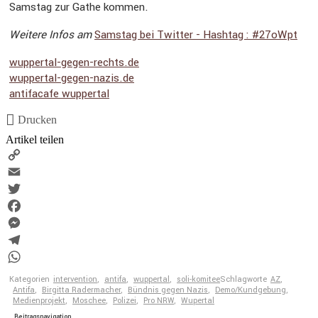
Samstag zur Gathe kommen.
Weitere Infos am
Samstag bei Twitter - Hashtag : #27oWpt
wuppertal​-gegen​-rechts​.de
wuppertal​-gegen​-nazis​.de
antifa­cafe wuppertal
Drucken
Artikel teilen
Copy
Link
Email
Twitter
Facebook
Messenger
Telegram
WhatsApp
Kategorien
intervention
,
antifa
,
wuppertal
,
soli-komitee
Schlagworte
AZ
,
Antifa
,
Birgitta Radermacher
,
Bündnis gegen Nazis
,
Demo/Kundgebung
,
Medienprojekt
,
Moschee
,
Polizei
,
Pro NRW
,
Wupertal
Beitragsnavigation