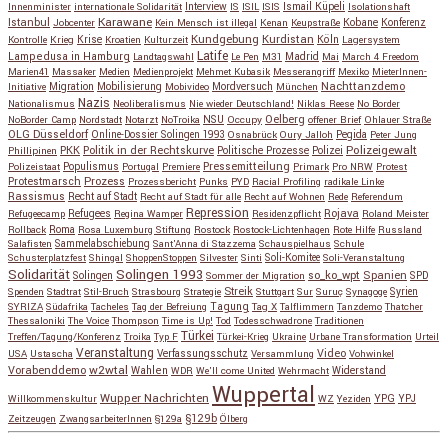
Interview
Ismail Küpeli
Innenminister
internationale Solidarität
IS
ISIL
ISIS
Isolationshaft
Karawane
Istanbul
Kobane
Jobcenter
Kein Mensch ist illegal
Kenan
Keupstraße
Konferenz
Kundgebung
Kurdistan
Krise
Köln
Kontrolle
Krieg
Kroatien
Kulturzeit
Lagersystem
Latife
Lampedusa in Hamburg
Madrid
Landtagswahl
Le Pen
M31
Mai
March 4 Freedom
Marien41
Massaker
Medien
Medienprojekt
Mehmet Kubasik
Messerangriff
Mexiko
MieterInnen-
Migration
Mobilisierung
Mordversuch
Nachttanzdemo
Initiative
Mobivideo
München
Nazis
Nationalismus
Neoliberalismus
Nie wieder Deutschland!
Niklas Reese
No Border
NSU
Oelberg
NoBorder Camp
Nordstadt
Notarzt
NoTroika
Occupy
offener Brief
Ohlauer Straße
OLG Düsseldorf
Pegida
Online-Dossier Solingen 1993
Osnabrück
Oury Jalloh
Peter Jung
Polizeigewalt
PKK
Politik in der Rechtskurve
Politische Prozesse
Polizei
Phillipinen
Populismus
Pressemitteilung
Polizeistaat
Portugal
Premiere
Primark
Pro NRW
Protest
Protestmarsch
Prozess
Prozessbericht
Punks
PYD
Racial Profiling
radikale Linke
Rassismus
Recht auf Stadt
Recht auf Stadt für alle
Recht auf Wohnen
Rede
Referendum
Repression
Refugees
Rojava
Refugeecamp
Regina Wamper
Residenzpflicht
Roland Meister
Roma
Rollback
Rosa Luxemburg Stiftung
Rostock
Rostock-Lichtenhagen
Rote Hilfe
Russland
Salafisten
Sammelabschiebung
Sant'Anna di Stazzema
Schauspielhaus
Schule
Schusterplatzfest
Shingal
ShoppenStoppen
Silvester
Sinti
Soli-Komitee
Soli-Veranstaltung
Solidarität
Solingen 1993
so_ko_wpt
Solingen
Spanien
SPD
Sommer der Migration
Streik
Spenden
Stadtrat
Stil-Bruch
Strasbourg
Strategie
Stuttgart
Sur
Suruç
Synagoge
Syrien
Tagung
SYRIZA
Südafrika
Tacheles
Tag der Befreiung
Tag X
Talflimmern
Tanzdemo
Thatcher
Thessaloniki
The Voice
Thompson
Time is Up!
Tod
Todesschwadrone
Traditionen
Türkei
Treffen/Tagung/Konferenz
Troika
Typ F
Türkei-Krieg
Ukraine
Urbane Transformation
Urteil
Veranstaltung
Verfassungsschutz
Video
USA
Ustascha
Versammlung
Vohwinkel
w2wtal
Vorabenddemo
Wahlen
Widerstand
WDR
We'll come United
Wehrmacht
Wuppertal
Wupper Nachrichten
YPG
Willkommenskultur
WZ
Yeziden
YPJ
§129b
Zeitzeugen
ZwangsarbeiterInnen
§129a
Ölberg