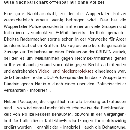
Gute Nachbar­schaft offenbar nur ohne Polizei
Eine gute Nachbar­schaft, zu der die Wupper­taler Polizei
wahrschein­lich erneut wenig beitragen wird. Das hat die
Wupper­taler Polizei­prä­si­dentin mit einer an viele Gruppen und
Initia­tiven verschickten E-Mail bereits deutlich gemacht.
Birgitta Rader­ma­cher sorgte schon in der Vorwoche für Ärger
bei demokra­ti­schen Kräften. Da zog sie eine bereits gemachte
Zusage zur Teilnahme an einer Diskus­sion der
zurück,
GRÜNEN
bei der es um Maßnahmen gegen Rechts­ex­trmismus gehen
sollte weil auch jemand vom aktiv gegen Rechts arbei­tenden
und andre­henden
Video- und Medien­pro­jektes
einge­laden war.
Jetzt brüskierte die CDU-Polizei­prä­si­dentin das « Wupper­taler
Bündnis gegen Nazis » durch einen über den Polizei­ver­teiler
versandten « Infobrief ».
Neben Passagen, die eigent­lich nur als Drohung aufzu­fassen
sind – so wird einmal mehr fälsch­li­cher­weise die Recht­mä­ßig­
keit von Polizei­kes­seln behauptet, obwohl in der Vergan­gen­
heit fast alle dieser Kollektiv-Festset­zungen für rechts­widrig
erklärt wurden – enthält der « Infobrief » auch die Behaup­tung,