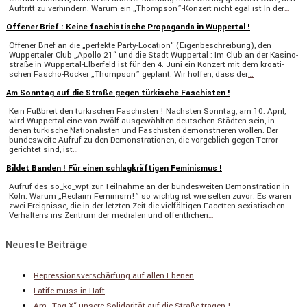
Auftritt zu verhin­dern. Warum ein „Thompson”-Konzert nicht egal ist In der
…
Offener Brief : Keine faschistische Propaganda in Wuppertal !
Offener Brief an die „perfekte Party-Location“ (Eigen­be­schrei­bung), den
Wupper­taler Club „Apollo 21“ und die Stadt Wuppertal : Im Club an der Kasino­
straße in Wuppertal-Elber­­feld ist für den 4. Juni ein Konzert mit dem kroati­
schen Fascho-Rocker „Thompson” geplant. Wir hoffen, dass der
…
Am Sonntag auf die Straße gegen türkische Faschisten !
Kein Fußbreit den türki­schen Faschisten ! Nächsten Sonntag, am 10. April,
wird Wuppertal eine von zwölf ausge­wählten deutschen Städten sein, in
denen türki­sche Natio­na­listen und Faschisten demons­trieren wollen. Der
bundes­weite Aufruf zu den Demons­tra­tionen, die vorgeb­lich gegen Terror
gerichtet sind, ist
…
Bildet Banden ! Für einen schlagkräftigen Feminismus !
Aufruf des so_ko_wpt zur Teilnahme an der bundes­weiten Demons­tra­tion in
Köln. Warum „Reclaim Feminism!” so wichtig ist wie selten zuvor. Es waren
zwei Ereig­nisse, die in der letzten Zeit die vielfäl­tigen Facetten sexis­ti­schen
Verhal­tens ins Zentrum der medialen und öffent­li­chen
…
Neueste Beiträge
Repressionsverschärfung auf allen Ebenen
Latife muss in Haft
Am „Tag X“ unsere Solidarität auf die Straße tragen !