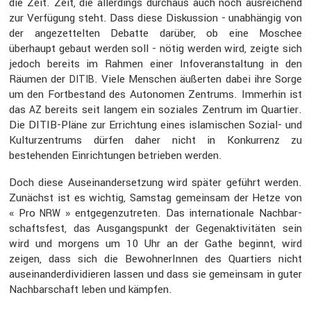
die Zeit. Zeit, die aller­dings durchaus auch noch ausrei­chend
zur Verfü­gung steht. Dass diese Diskus­sion - unabhängig von
der angezet­telten Debatte darüber, ob eine Moschee
überhaupt gebaut werden soll - nötig werden wird, zeigte sich
jedoch bereits im Rahmen einer Infover­an­stal­tung in den
Räumen der
. Viele Menschen äußerten dabei ihre Sorge
DITIB
um den Fortbe­stand des Autonomen Zentrums. Immerhin ist
das
bereits seit langem ein soziales Zentrum im Quartier.
AZ
Die DITIB-Pläne zur Errich­tung eines islami­schen Sozial- und
Kultur­zen­trums dürfen daher nicht in Konkur­renz zu
bestehenden Einrich­tungen betrieben werden.
Doch diese Ausein­an­der­set­zung wird später geführt werden.
Zunächst ist es wichtig, Samstag gemeinsam der Hetze von
« Pro
» entge­gen­zu­treten. Das inter­na­tio­nale Nachbar­
NRW
schafts­fest, das Ausgangs­punkt der Gegen­ak­ti­vi­täten sein
wird und morgens um 10 Uhr an der Gathe beginnt, wird
zeigen, dass sich die Bewoh­ne­rInnen des Quartiers nicht
ausein­an­der­di­vi­dieren lassen und dass sie gemeinsam in guter
Nachbar­schaft leben und kämpfen.