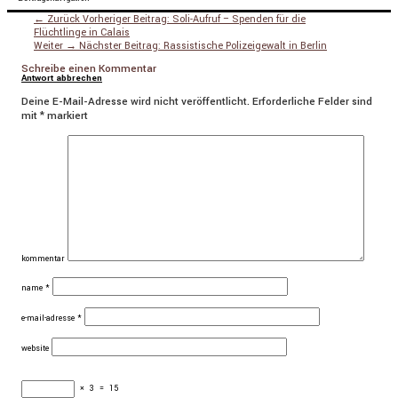
← Zurück
Vorheriger Beitrag:
Soli-Aufruf – Spenden für die
Flüchtlinge in Calais
Weiter →
Nächster Beitrag:
Rassistische Polizeigewalt in Berlin
Schreibe einen Kommentar
Antwort abbrechen
Deine E-Mail-Adresse wird nicht veröffentlicht.
Erforderliche Felder sind
mit
*
markiert
kommentar
name
*
e-mail-adresse
*
website
×
3
=
15