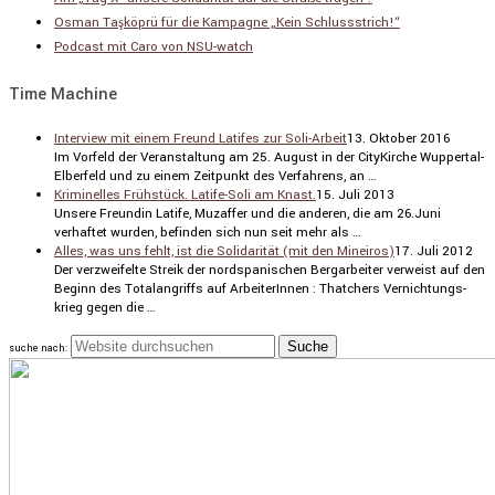
Osman Taşköprü für die Kampagne „Kein Schlussstrich!“
Podcast mit Caro von NSU-watch
Time Machine
Interview mit einem Freund Latifes zur Soli-Arbeit
13. Oktober 2016
Im Vorfeld der Veran­stal­tung am 25. August in der CityKirche Wuppertal-
Elber­feld und zu einem Zeitpunkt des Verfah­rens, an …
Kriminelles Frühstück. Latife-Soli am Knast.
15. Juli 2013
Unsere Freundin Latife, Muzaffer und die anderen, die am 26.Juni
verhaftet wurden, befinden sich nun seit mehr als …
Alles, was uns fehlt, ist die Solidarität (mit den Mineiros)
17. Juli 2012
Der verzwei­felte Streik der nordspa­ni­schen Bergar­beiter verweist auf den
Beginn des Total­an­griffs auf Arbei­te­rInnen : Thatchers Vernich­tungs­
krieg gegen die …
suche nach: