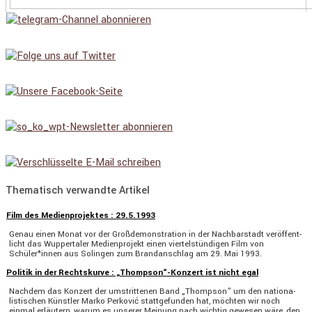
Thematisch verwandte Artikel
Film des Medienprojektes : 29.5.1993
Genau einen Monat vor der Großde­mons­tra­tion in der Nachbar­stadt veröf­fent­
licht das Wupper­taler Medien­pro­jekt einen viertel­stün­digen Film von
Schüler*innen aus Solingen zum Brand­an­schlag am 29. Mai 1993.
Politik in der Rechtskurve : „Thompson“-Konzert ist nicht egal
Nachdem das Konzert der umstrit­tenen Band „Thompson” um den natio­na­
lis­ti­schen Künstler Marko Perković statt­ge­funden hat, möchten wir noch
einmal erläu­tern, warum es unserer Meinung nach wichtig gewesen wäre, den