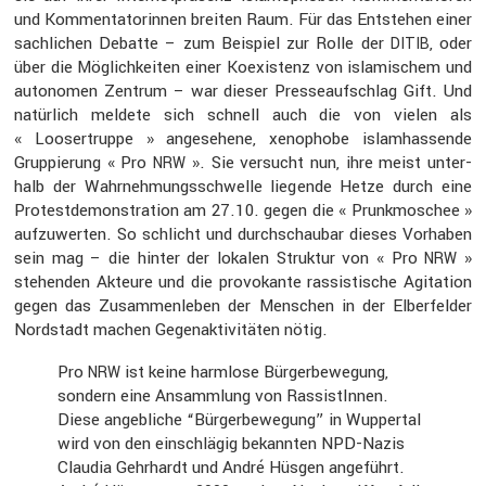
und Kommen­ta­to­rinnen breiten Raum. Für das Entstehen einer
sachli­chen Debatte – zum Beispiel zur Rolle der
, oder
DITIB
über die Möglich­keiten einer Koexis­tenz von islami­schem und
autonomen Zentrum – war dieser Presse­auf­schlag Gift. Und
natür­lich meldete sich schnell auch die von vielen als
« Looser­truppe » angese­hene, xenophobe islam­has­sende
Gruppie­rung « Pro
». Sie versucht nun, ihre meist unter­
NRW
halb der Wahrneh­mungs­schwelle liegende Hetze durch eine
Protest­de­mons­tra­tion am 27.10. gegen die « Prunk­mo­schee »
aufzu­werten. So schlicht und durch­schaubar dieses Vorhaben
sein mag – die hinter der lokalen Struktur von « Pro
»
NRW
stehenden Akteure und die provo­kante rassis­ti­sche Agita­tion
gegen das Zusam­men­leben der Menschen in der Elber­felder
Nordstadt machen Gegen­ak­ti­vi­täten nötig.
Pro
ist keine harmlose Bürger­be­we­gung,
NRW
sondern eine Ansamm­lung von Rassis­tInnen.
Diese angeb­liche “Bürger­be­we­gung” in Wuppertal
wird von den einschlägig bekannten NPD-Nazis
Claudia Gehrhardt und André Hüsgen angeführt.