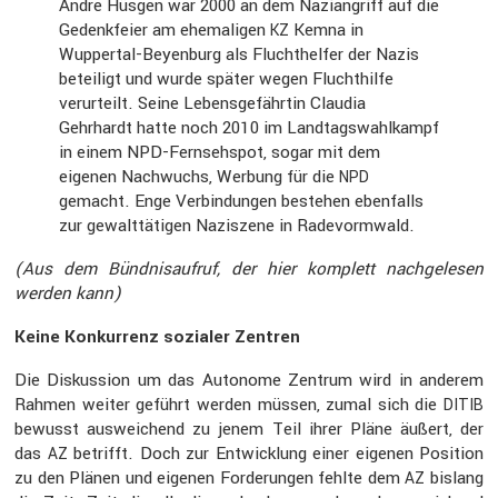
André Hüsgen war 2000 an dem Nazian­griff auf die
Gedenk­feier am ehema­ligen
Kemna in
KZ
Wuppertal-Beyen­burg als Flucht­helfer der Nazis
betei­ligt und wurde später wegen Flucht­hilfe
verur­teilt. Seine Lebens­ge­fährtin Claudia
Gehrhardt hatte noch 2010 im Landtags­wahl­kampf
in einem NPD-Fernseh­spot, sogar mit dem
eigenen Nachwuchs, Werbung für die
NPD
gemacht. Enge Verbin­dungen bestehen ebenfalls
zur gewalt­tä­tigen Naziszene in Radevormwald.
(Aus dem Bündnis­aufruf, der hier komplett nachge­lesen
werden kann)
Keine Konkur­renz sozialer Zentren
Die Diskus­sion um das Autonome Zentrum wird in anderem
Rahmen weiter geführt werden müssen, zumal sich die
DITIB
bewusst auswei­chend zu jenem Teil ihrer Pläne äußert, der
das
betrifft. Doch zur Entwick­lung einer eigenen Position
AZ
zu den Plänen und eigenen Forde­rungen fehlte dem
bislang
AZ