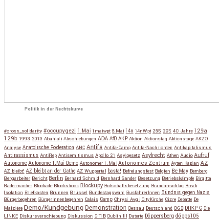
Politik in der Rechtskurve
#occupygezi
1.Mai
129a
#cross_solidarity
1maiwpt
8.Mai
14n
14nWpt
25S
29S
40 Jahre
129b
ADA
1993
2013
Abahlali
Abschiebungen
AfD
AKP
Aktion
Aktionstag
Aktionstage
AKZO
Antifa
Anatolische Föderation
Analyse
ANC
Antifa-Camp
Antifa-Nachrichten
Antikapitalismus
Antirassismus
Asylrecht
Aufruf
AntiRep
Antisemitismus
Apollo 21
Asylgesetz
Athen
Audio
AZ
Autonome
Autonome 1.Mai Demo
Autonomes Zentrum
Autonomer 1.Mai
Ayten Kaplan
Be May
AZ bleibt!
AZ bleibt an der Gathe
AZ Wuppertal
basta!
Befreiungsfest
Belgien
Bemberg
Berlin
Bergarbeiter
Bericht
Bernard Schmid
Bernhard Sander
Besetzung
Betriebskämpfe
Birgitta
Blockupy
Radermacher
Blockade
Blockshock
Botschaftsbesetzung
Brandanschlag
Break
Isolation
Briefkasten
Brunnen
Brüssel
Bundestagswahl
BusfahrerInnen
Bündnis gegen Nazis
Bürgerbegehren
BürgerInnenbegehren
Calais
Camp
Chrysi Avgi
CityKirche
Cizre
Debatte
De
Demo/Kundgebung
Demonstration
Maiziére
Dessau
Deutschland
DGB
DHKP-C
Die
Döppersberg
döpps105
LINKE
Diskursverschiebung
Diskussion
DITIB
Dublin III
Duterte