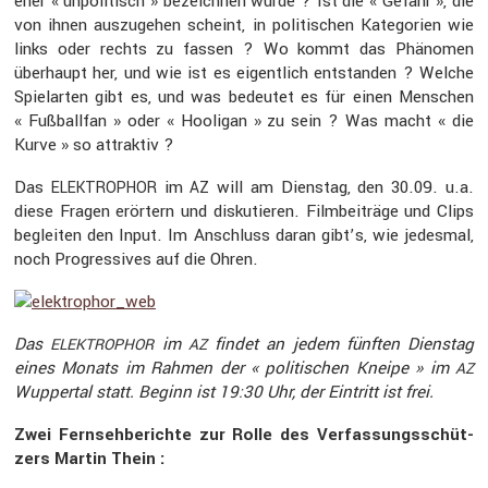
eher « unpoli­tisch » bezeichnen würde ? Ist die « Gefahr », die
von ihnen auszu­gehen scheint, in politi­schen Katego­rien wie
links oder rechts zu fassen ? Wo kommt das Phänomen
überhaupt her, und wie ist es eigent­lich entstanden ? Welche
Spiel­arten gibt es, und was bedeutet es für einen Menschen
« Fußballfan » oder « Hooligan » zu sein ? Was macht « die
Kurve » so attraktiv ?
Das
im
will am Dienstag, den 30.09. u.a.
ELEKTROPHOR
AZ
diese Fragen erörtern und disku­tieren. Filmbei­träge und Clips
begleiten den Input. Im Anschluss daran gibt’s, wie jedesmal,
noch Progres­sives auf die Ohren.
Das
im
findet an jedem fünften Dienstag
ELEKTROPHOR
AZ
eines Monats im Rahmen der « politi­schen Kneipe » im
AZ
Wuppertal statt. Beginn ist 19:30 Uhr, der Eintritt ist frei.
Zwei Fernseh­be­richte zur Rolle des Verfas­sungs­schüt­
zers Martin Thein :