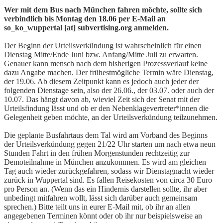
Wer mit dem Bus nach München fahren möchte, sollte sich
verbindlich bis Montag den 18.06 per E-Mail an
so_ko_wuppertal [at] subvertising.org anmelden.
Der Beginn der Urteilsverkündung ist wahrscheinlich für einen
Dienstag Mitte/Ende Juni bzw. Anfang/Mitte Juli zu erwarten.
Genauer kann mensch nach dem bisherigen Prozessverlauf keine
dazu Angabe machen. Der frühestmögliche Termin wäre Dienstag,
der 19.06. Ab diesem Zeitpunkt kann es jedoch auch jeder der
folgenden Dienstage sein, also der 26.06., der 03.07. oder auch der
10.07. Das hängt davon ab, wieviel Zeit sich der Senat mit der
Urteilsfindung lässt und ob er den Nebenklagevertreter*innen die
Gelegenheit geben möchte, an der Urteilsverkündung teilzunehmen.
Die geplante Busfahrtaus dem Tal wird am Vorband des Beginns
der Urteilsverkündung gegen 21/22 Uhr starten um nach etwa neun
Stunden Fahrt in den frühen Morgenstunden rechtzeitig zur
Demoteilnahme in München anzukommen. Es wird am gleichen
Tag auch wieder zurückgefahren, sodass wir Dienstagnacht wieder
zurück in Wuppertal sind. Es fallen Reisekosten von circa 30 Euro
pro Person an. (Wenn das ein Hindernis darstellen sollte, ihr aber
unbedingt mitfahren wollt, lässt sich darüber auch gemeinsam
sprechen.) Bitte teilt uns in eurer E-Mail mit, ob ihr an allen
angegebenen Terminen könnt oder ob ihr nur beispielsweise an