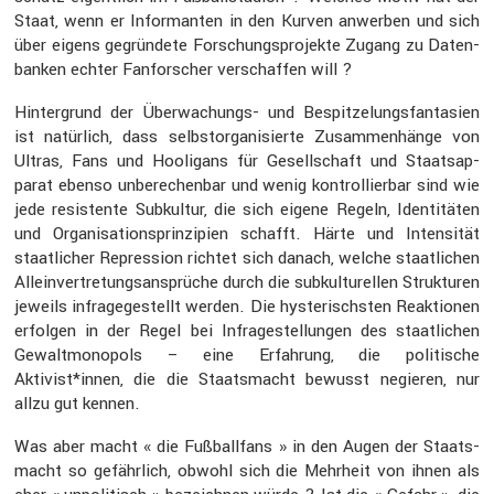
Staat, wenn er Infor­manten in den Kurven anwerben und sich
über eigens gegrün­dete Forschungs­pro­jekte Zugang zu Daten­
banken echter Fanfor­scher verschaffen will ?
Hinter­grund der Überwa­chungs- und Bespit­ze­lungs­fan­ta­sien
ist natür­lich, dass selbst­or­ga­ni­sierte Zusam­men­hänge von
Ultras, Fans und Hooli­gans für Gesell­schaft und Staats­ap­
parat ebenso unbere­chenbar und wenig kontrol­lierbar sind wie
jede resis­tente Subkultur, die sich eigene Regeln, Identi­täten
und Organi­sa­ti­ons­prin­zi­pien schafft. Härte und Inten­sität
staat­li­cher Repres­sion richtet sich danach, welche staat­li­chen
Allein­ver­tre­tungs­an­sprüche durch die subkul­tu­rellen Struk­turen
jeweils infra­ge­ge­stellt werden. Die hyste­rischsten Reaktionen
erfolgen in der Regel bei Infra­ge­stel­lungen des staat­li­chen
Gewalt­mo­no­pols – eine Erfah­rung, die politi­sche
Aktivist*innen, die die Staats­macht bewusst negieren, nur
allzu gut kennen.
Was aber macht « die Fußball­fans » in den Augen der Staats­
macht so gefähr­lich, obwohl sich die Mehrheit von ihnen als