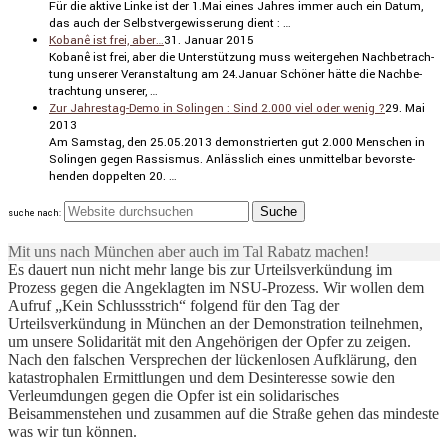
Für die aktive Linke ist der 1.Mai eines Jahres immer auch ein Datum,
das auch der Selbst­ver­ge­wis­se­rung dient : …
Kobanê ist frei, aber…
31. Januar 2015
Kobanê ist frei, aber die Unter­stüt­zung muss weiter­gehen Nachbe­trach­
tung unserer Veran­stal­tung am 24.Januar Schöner hätte die Nachbe­
trach­tung unserer, …
Zur Jahrestag-Demo in Solingen : Sind 2.000 viel oder wenig ?
29. Mai
2013
Am Samstag, den 25.05.2013 demons­trierten gut 2.000 Menschen in
Solingen gegen Rassismus. Anläss­lich eines unmit­telbar bevor­ste­
henden doppelten 20. …
suche nach:
Mit uns nach München aber auch im Tal Rabatz machen!
Es dauert nun nicht mehr lange bis zur Urteilsverkündung im
Prozess gegen die Angeklagten im NSU-Prozess. Wir wollen dem
Aufruf „Kein Schlussstrich“ folgend für den Tag der
Urteilsverkündung in München an der Demonstration teilnehmen,
um unsere Solidarität mit den Angehörigen der Opfer zu zeigen.
Nach den falschen Versprechen der lückenlosen Aufklärung, den
katastrophalen Ermittlungen und dem Desinteresse sowie den
Verleumdungen gegen die Opfer ist ein solidarisches
Beisammenstehen und zusammen auf die Straße gehen das mindeste
was wir tun können.