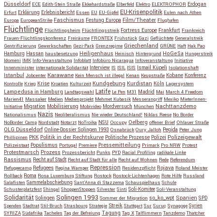
Düsseldorf
Erdogan
ECE
Edith-Stein Straße
Ekkehardstraße
Elberfeld
Elektro
ELEKTROPHOR
EU-Krisenpolitik
Erfurt
Erklärung
Erlebnisbericht
Essen
EU
EU-Gipfel
Eulen nach Athen
Faschismus
Festung Europa
Film/Theater
Europa
EuropeanStrike
Flughafen
Flüchtlinge
Fortress Europe
Frankfurt
Flüchtlingsheim
Flüchtlingsstreik
Frankreich
Frauen-Flüchtlingskonferenz
Freiräume
FRONTEX
Frühstück
Gazi
Geflüchtete
Generalstreik
Griechenland
Gentrifizierung
Gewerkschaften
Gezi-Park
Grenzregime
GRÜNE
Haft
Hak Pao
Hassan
Heiligenhaus
HoGeSa
Hamburg
hausbesetzung
Heinisch
Hintergrund
Hungerstreik
Idomeni
IMK
Info-Veranstaltung
Infoblatt
Infobüro Nicaragua
Infoveranstaltung
Initiative
Interview
Ismail Küpeli
Innenminister
internationale Solidarität
IS
ISIL
ISIS
Isolationshaft
Karawane
Istanbul
Kobane
Jobcenter
Kein Mensch ist illegal
Kenan
Keupstraße
Konferenz
Kundgebung
Kurdistan
Krise
Köln
Kontrolle
Krieg
Kroatien
Kulturzeit
Lagersystem
Latife
Lampedusa in Hamburg
Madrid
Landtagswahl
Le Pen
M31
Mai
March 4 Freedom
Marien41
Massaker
Medien
Medienprojekt
Mehmet Kubasik
Messerangriff
Mexiko
MieterInnen-
Migration
Mobilisierung
Mordversuch
Nachttanzdemo
Initiative
Mobivideo
München
Nazis
Nationalismus
Neoliberalismus
Nie wieder Deutschland!
Niklas Reese
No Border
NSU
Oelberg
NoBorder Camp
Nordstadt
Notarzt
NoTroika
Occupy
offener Brief
Ohlauer Straße
OLG Düsseldorf
Pegida
Online-Dossier Solingen 1993
Osnabrück
Oury Jalloh
Peter Jung
Polizeigewalt
PKK
Politik in der Rechtskurve
Politische Prozesse
Polizei
Phillipinen
Populismus
Pressemitteilung
Polizeistaat
Portugal
Premiere
Primark
Pro NRW
Protest
Protestmarsch
Prozess
Prozessbericht
Punks
PYD
Racial Profiling
radikale Linke
Rassismus
Recht auf Stadt
Recht auf Stadt für alle
Recht auf Wohnen
Rede
Referendum
Repression
Refugees
Rojava
Refugeecamp
Regina Wamper
Residenzpflicht
Roland Meister
Roma
Rollback
Rosa Luxemburg Stiftung
Rostock
Rostock-Lichtenhagen
Rote Hilfe
Russland
Salafisten
Sammelabschiebung
Sant'Anna di Stazzema
Schauspielhaus
Schule
Schusterplatzfest
Shingal
ShoppenStoppen
Silvester
Sinti
Soli-Komitee
Soli-Veranstaltung
Solidarität
Solingen 1993
so_ko_wpt
Solingen
Spanien
SPD
Sommer der Migration
Streik
Spenden
Stadtrat
Stil-Bruch
Strasbourg
Strategie
Stuttgart
Sur
Suruç
Synagoge
Syrien
Tagung
SYRIZA
Südafrika
Tacheles
Tag der Befreiung
Tag X
Talflimmern
Tanzdemo
Thatcher