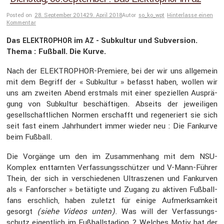
Posted on
28. September 2014
29. April 2018
Autor
so_ko_wpt
Hinterlasse einen
Kommentar
Das
im
- Subkultur und Subver­sion.
ELEKTROPHOR
AZ
Thema : Fußball. Die Kurve.
Nach der ELEKTRO­PHOR-Premiere, bei der wir uns allge­mein
mit dem Begriff der « Subkultur » befasst haben, wollen wir
uns am zweiten Abend erstmals mit einer spezi­ellen Ausprä­
gung von Subkultur beschäf­tigen. Abseits der jewei­ligen
gesell­schaft­li­chen Normen erschafft und regene­riert sie sich
seit fast einem Jahrhun­dert immer wieder neu : Die Fankurve
beim Fußball.
Die Vorgänge um den im Zusam­men­hang mit dem NSU-
Komplex enttarnten Verfas­sungs­schützer und V-Mann-Führer
Thein, der sich in verschie­denen Ultra­szenen und Fankurven
als « Fanfor­scher » betätigte und Zugang zu aktiven Fußball­
fans erschlich, haben zuletzt für einige Aufmerk­sam­keit
gesorgt
(siehe Videos unten)
. Was will der Verfas­sungs­
schutz eigent­lich im Fußball­sta­dion ? Welches Motiv hat der