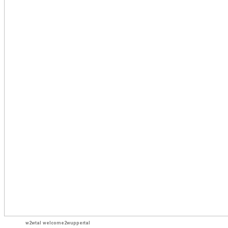
w2wtal welcome2wuppertal