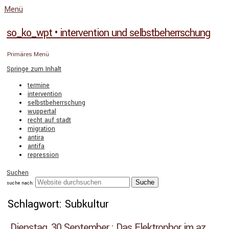
Menü
so_ko_wpt • intervention und selbstbeherrschung
Primäres Menü
Springe zum Inhalt
termine
intervention
selbstbeherrschung
wuppertal
recht auf stadt
migration
antira
antifa
repression
Suchen
suche nach:
Schlagwort: Subkultur
Dienstag, 30.September : Das Elektrophor im az