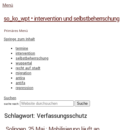
Menü
so_ko_wpt • intervention und selbstbeherrschung
Primäres Menü
Springe zum Inhalt
termine
intervention
selbstbeherrschung
wuppertal
recht auf stadt
migration
antira
antifa
repression
Suchen
suche nach:
Schlagwort: Verfassungsschutz
Solingen, 25.Mai : Mobilisierung läuft an