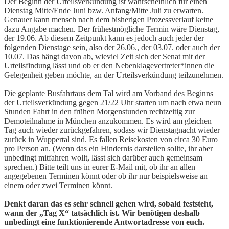
Der Beginn der Urteilsverkündung ist wahrscheinlich für einen
Dienstag Mitte/Ende Juni bzw. Anfang/Mitte Juli zu erwarten.
Genauer kann mensch nach dem bisherigen Prozessverlauf keine
dazu Angabe machen. Der frühestmögliche Termin wäre Dienstag,
der 19.06. Ab diesem Zeitpunkt kann es jedoch auch jeder der
folgenden Dienstage sein, also der 26.06., der 03.07. oder auch der
10.07. Das hängt davon ab, wieviel Zeit sich der Senat mit der
Urteilsfindung lässt und ob er den Nebenklagevertreter*innen die
Gelegenheit geben möchte, an der Urteilsverkündung teilzunehmen.
Die geplante Busfahrtaus dem Tal wird am Vorband des Beginns
der Urteilsverkündung gegen 21/22 Uhr starten um nach etwa neun
Stunden Fahrt in den frühen Morgenstunden rechtzeitig zur
Demoteilnahme in München anzukommen. Es wird am gleichen
Tag auch wieder zurückgefahren, sodass wir Dienstagnacht wieder
zurück in Wuppertal sind. Es fallen Reisekosten von circa 30 Euro
pro Person an. (Wenn das ein Hindernis darstellen sollte, ihr aber
unbedingt mitfahren wollt, lässt sich darüber auch gemeinsam
sprechen.) Bitte teilt uns in eurer E-Mail mit, ob ihr an allen
angegebenen Terminen könnt oder ob ihr nur beispielsweise an
einem oder zwei Terminen könnt.
Denkt daran das es sehr schnell gehen wird, sobald feststeht,
wann der „Tag X“ tatsächlich ist. Wir benötigen deshalb
unbedingt eine funktionierende Antwortadresse von euch.