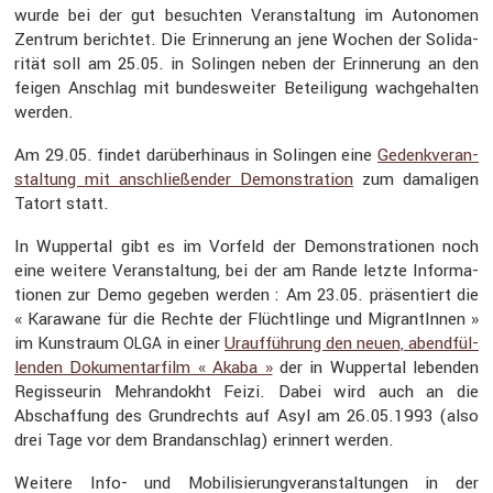
wurde bei der gut besuchten Veran­stal­tung im Autonomen
Zentrum berichtet. Die Erinne­rung an jene Wochen der Solida­
rität soll am 25.05. in Solingen neben der Erinne­rung an den
feigen Anschlag mit bundes­weiter Betei­li­gung wachge­halten
werden.
Am 29.05. findet darüber­hinaus in Solingen eine
Gedenk­ver­an­
stal­tung mit anschlie­ßender Demons­tra­tion
zum damaligen
Tatort statt.
In Wuppertal gibt es im Vorfeld der Demons­tra­tionen noch
eine weitere Veran­stal­tung, bei der am Rande letzte Infor­ma­
tionen zur Demo gegeben werden : Am 23.05. präsen­tiert die
« Karawane für die Rechte der Flücht­linge und Migran­tInnen »
im Kunst­raum
in einer
Urauf­füh­rung den neuen, abend­fül­
OLGA
lenden Dokumen­tar­film « Akaba »
der in Wuppertal lebenden
Regis­seurin Mehran­dokht Feizi. Dabei wird auch an die
Abschaf­fung des Grund­rechts auf Asyl am 26.05.1993 (also
drei Tage vor dem Brand­an­schlag) erinnert werden.
Weitere Info- und Mobili­sie­rungver­an­stal­tungen in der