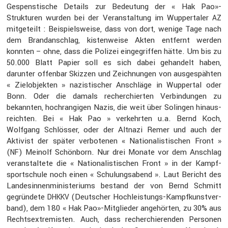
Gespens­ti­sche Details zur Bedeu­tung der « Hak Pao»-
Strukturen wurden bei der Veran­stal­tung im Wupper­taler
AZ
mitge­teilt : Beispiels­weise, dass von dort, wenige Tage nach
dem Brand­an­schlag, kisten­weise Akten entfernt werden
konnten – ohne, dass die Polizei einge­griffen hätte. Um bis zu
50.000 Blatt Papier soll es sich dabei gehan­delt haben,
darunter offenbar Skizzen und Zeich­nungen von ausge­spähten
« Zielob­jekten » nazis­ti­scher Anschläge in Wuppertal oder
Bonn. Oder die damals recher­chierten Verbin­dungen zu
bekannten, hochran­gigen Nazis, die weit über Solingen hinaus­
reichten. Bei « Hak Pao » verkehrten u.a. Bernd Koch,
Wolfgang Schlösser, oder der Altnazi Remer und auch der
Aktivist der später verbo­tenen « Natio­na­lis­ti­schen Front »
(
) Meinolf Schön­born. Nur drei Monate vor dem Anschlag
NF
veran­stal­tete die « Natio­na­lis­ti­schen Front » in der Kampf­
sport­schule noch einen « Schulungs­abend ». Laut Bericht des
Landes­in­nen­mi­nis­te­riums bestand der von Bernd Schmitt
gegrün­dete
(Deutscher Hochleis­tungs-Kampf­kunst­ver­
DHKKV
band), dem 180 « Hak Pao»-Mitglieder angehörten, zu 30% aus
Rechts­ex­tre­misten. Auch, dass recher­chie­renden Personen