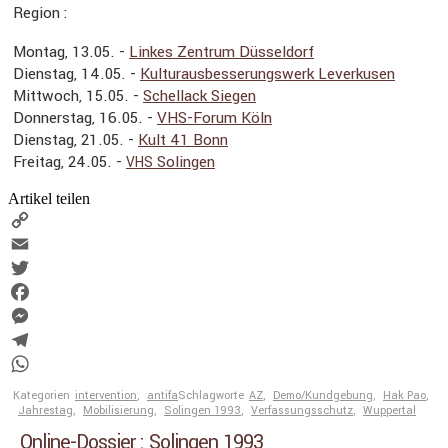
Region :
Montag, 13.05. -
Linkes Zentrum Düssel­dorf
Dienstag, 14.05. -
Kultur­aus­bes­se­rungs­werk Lever­kusen
Mittwoch, 15.05. -
Schel­lack Siegen
Donnerstag, 16.05. -
VHS-Forum Köln
Dienstag, 21.05. -
Kult 41 Bonn
Freitag, 24.05. -
Solingen
VHS
Artikel teilen
Copy
Link
Email
Twitter
Facebook
Messenger
Telegram
WhatsApp
Kategorien
intervention
,
antifa
Schlagworte
AZ
,
Demo/Kundgebung
,
Hak Pao
,
Jahrestag
,
Mobilisierung
,
Solingen 1993
,
Verfassungsschutz
,
Wuppertal
Online-Dossier : Solingen 1993