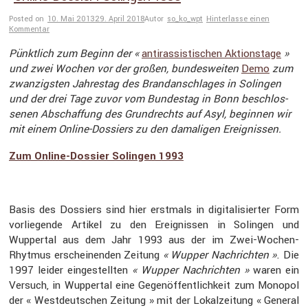
Posted on
10. Mai 2013
29. April 2018
Autor
so_ko_wpt
Hinterlasse einen
Kommentar
Pünkt­lich zum Beginn der «
antiras­sis­ti­schen Aktions­tage
»
und zwei Wochen vor der großen, bundes­weiten
Demo
zum
zwanzigsten Jahrestag des Brand­an­schlages in Solingen
und der drei Tage zuvor vom Bundestag in Bonn beschlos­
senen Abschaf­fung des Grund­rechts auf Asyl, beginnen wir
mit einem Online-Dossiers zu den damaligen Ereig­nissen.
Zum Online-Dossier Solingen 1993
Basis des Dossiers sind hier erstmals in digita­li­sierter Form
vorlie­gende Artikel zu den Ereig­nissen in Solingen und
Wuppertal aus dem Jahr 1993 aus der im Zwei-Wochen-
Rhytmus erschei­nenden Zeitung
« Wupper Nachrichten »
. Die
1997 leider einge­stellten
« Wupper Nachrichten »
waren ein
Versuch, in Wuppertal eine Gegen­öf­fent­lich­keit zum Monopol
der « Westdeut­schen Zeitung » mit der Lokal­zei­tung « General