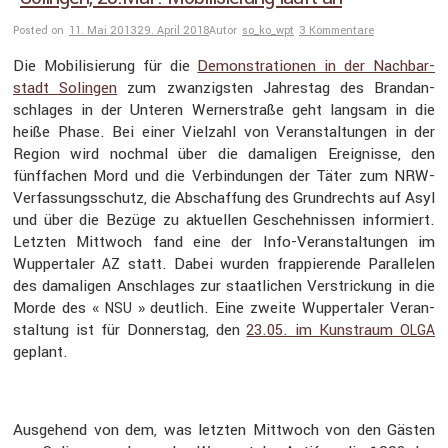
Posted on
11. Mai 2013
29. April 2018
Autor
so_ko_wpt
3 Kommentare
Die Mobili­sie­rung für die
Demons­tra­tionen in der Nachbar­
stadt Solingen
zum zwanzigsten Jahrestag des Brand­an­
schlages in der Unteren Werner­straße geht langsam in die
heiße Phase. Bei einer Vielzahl von Veran­stal­tungen in der
Region wird nochmal über die damaligen Ereig­nisse, den
fünffa­chen Mord und die Verbin­dungen der Täter zum NRW-
Verfas­sungs­schutz, die Abschaf­fung des Grund­rechts auf Asyl
und über die Bezüge zu aktuellen Gescheh­nissen infor­miert.
Letzten Mittwoch fand eine der Info-Veran­stal­tungen im
Wupper­taler
statt. Dabei wurden frappie­rende Paral­lelen
AZ
des damaligen Anschlages zur staat­li­chen Verstri­ckung in die
Morde des «
» deutlich. Eine zweite Wupper­taler Veran­
NSU
stal­tung ist für Donnerstag, den
23.05. im Kunst­raum
OLGA
geplant.
Ausge­hend von dem, was letzten Mittwoch von den Gästen