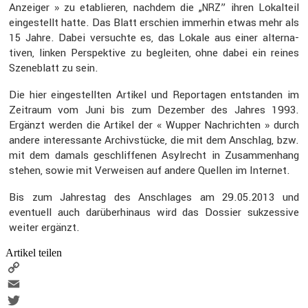
Anzeiger » zu etablieren, nachdem die „
” ihren Lokal­teil
NRZ
einge­stellt hatte. Das Blatt erschien immerhin etwas mehr als
15 Jahre. Dabei versuchte es, das Lokale aus einer alter­na­
tiven, linken Perspek­tive zu begleiten, ohne dabei ein reines
Szeneblatt zu sein.
Die hier einge­stellten Artikel und Repor­tagen entstanden im
Zeitraum vom Juni bis zum Dezember des Jahres 1993.
Ergänzt werden die Artikel der « Wupper Nachrichten » durch
andere inter­es­sante Archiv­stücke, die mit dem Anschlag, bzw.
mit dem damals geschlif­fenen Asylrecht in Zusam­men­hang
stehen, sowie mit Verweisen auf andere Quellen im Internet.
Bis zum Jahrestag des Anschlages am 29.05.2013 und
eventuell auch darüber­hinaus wird das Dossier sukzes­sive
weiter ergänzt.
Artikel teilen
Copy
Link
Email