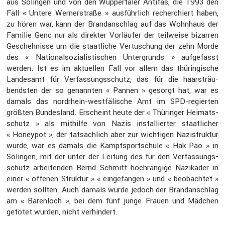
aus Solingen und von den Wupper­taler Antifas, die 1993 den
Fall « Untere Werner­straße » ausführ­lich recher­chiert haben,
zu hören war, kann der Brand­an­schlag auf das Wohnhaus der
Familie Genc nur als direkter Vorläufer der teilweise bizarren
Gescheh­nisse um die staat­liche Vertu­schung der zehn Morde
des « Natio­nal­so­zia­lis­ti­schen Unter­grunds » aufge­fasst
werden. Ist es im aktuellen Fall vor allem das thürin­gi­sche
Landesamt für Verfas­sungs­schutz, das für die haarsträu­
bendsten der so genannten « Pannen » gesorgt hat, war es
damals das nordrhein-westfä­li­sche Amt im SPD-regierten
größten Bundes­land. Erscheint heute der « Thüringer Heimats­
schutz » als mithilfe von Nazis instal­lierter staat­li­cher
« Honeypot », der tatsäch­lich aber zur wichtigen Nazistruktur
wurde, war es damals die Kampf­sport­schule « Hak Pao » in
Solingen, mit der unter der Leitung des für den Verfas­sungs­
schutz arbei­tenden Bernd Schmitt hochran­gige Nazikader in
einer « offenen Struktur » « einge­fangen » und « beobachtet »
werden sollten. Auch damals wurde jedoch der Brand­an­schlag
am « Bären­loch », bei dem fünf junge Frauen und Mädchen
getötet wurden, nicht verhin­dert.