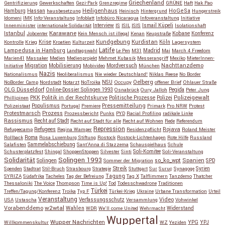
Griechenland
Gentrifizierung
Gewerkschaften
Gezi-Park
Grenzregime
GRÜNE
Haft
Hak Pao
Hassan
Heiligenhaus
HoGeSa
Hamburg
hausbesetzung
Heinisch
Hintergrund
Hungerstreik
Idomeni
IMK
Info-Veranstaltung
Infoblatt
Infobüro Nicaragua
Infoveranstaltung
Initiative
Interview
Ismail Küpeli
Innenminister
internationale Solidarität
IS
ISIL
ISIS
Isolationshaft
Karawane
Istanbul
Kobane
Jobcenter
Kein Mensch ist illegal
Kenan
Keupstraße
Konferenz
Kundgebung
Kurdistan
Krise
Köln
Kontrolle
Krieg
Kroatien
Kulturzeit
Lagersystem
Latife
Lampedusa in Hamburg
Madrid
Landtagswahl
Le Pen
M31
Mai
March 4 Freedom
Marien41
Massaker
Medien
Medienprojekt
Mehmet Kubasik
Messerangriff
Mexiko
MieterInnen-
Migration
Mobilisierung
Mordversuch
Nachttanzdemo
Initiative
Mobivideo
München
Nazis
Nationalismus
Neoliberalismus
Nie wieder Deutschland!
Niklas Reese
No Border
NSU
Oelberg
NoBorder Camp
Nordstadt
Notarzt
NoTroika
Occupy
offener Brief
Ohlauer Straße
OLG Düsseldorf
Pegida
Online-Dossier Solingen 1993
Osnabrück
Oury Jalloh
Peter Jung
Polizeigewalt
PKK
Politik in der Rechtskurve
Politische Prozesse
Polizei
Phillipinen
Populismus
Pressemitteilung
Polizeistaat
Portugal
Premiere
Primark
Pro NRW
Protest
Protestmarsch
Prozess
Prozessbericht
Punks
PYD
Racial Profiling
radikale Linke
Rassismus
Recht auf Stadt
Recht auf Stadt für alle
Recht auf Wohnen
Rede
Referendum
Repression
Refugees
Rojava
Refugeecamp
Regina Wamper
Residenzpflicht
Roland Meister
Roma
Rollback
Rosa Luxemburg Stiftung
Rostock
Rostock-Lichtenhagen
Rote Hilfe
Russland
Salafisten
Sammelabschiebung
Sant'Anna di Stazzema
Schauspielhaus
Schule
Schusterplatzfest
Shingal
ShoppenStoppen
Silvester
Sinti
Soli-Komitee
Soli-Veranstaltung
Solidarität
Solingen 1993
so_ko_wpt
Solingen
Spanien
SPD
Sommer der Migration
Streik
Spenden
Stadtrat
Stil-Bruch
Strasbourg
Strategie
Stuttgart
Sur
Suruç
Synagoge
Syrien
Tagung
SYRIZA
Südafrika
Tacheles
Tag der Befreiung
Tag X
Talflimmern
Tanzdemo
Thatcher
Thessaloniki
The Voice
Thompson
Time is Up!
Tod
Todesschwadrone
Traditionen
Türkei
Treffen/Tagung/Konferenz
Troika
Typ F
Türkei-Krieg
Ukraine
Urbane Transformation
Urteil
Veranstaltung
Verfassungsschutz
Video
USA
Ustascha
Versammlung
Vohwinkel
w2wtal
Vorabenddemo
Wahlen
Widerstand
WDR
We'll come United
Wehrmacht
Wuppertal
Wupper Nachrichten
YPG
Willkommenskultur
WZ
Yeziden
YPJ