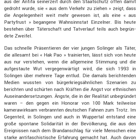
aus der Antifa seiner­zeit durch den Staatschutz offen damit
gedroht wurde, sie « aus dem Verkehr zu ziehen » zeigt, dass
die Angele­gen­heit weit mehr gewesen ist, als eine « aus
Party­f­rust » began­gene Wahnsinnstat Einzelner. Bis heute
bestehen über Täter­schaft und Tatver­lauf teils auch begrün­
dete Zweifel.
Das schnelle Präsen­tieren der vier jungen Solinger als Täter,
die allesamt bei « Hak Pao » trainierten, lässt sich von heute
aus nur verstehen, wenn die allge­meine Stimmung und die
aufge­staute Wut verge­gen­wär­tigt wird, die sich 1993 in
Solingen über mehrere Tage entlud. Die damals berich­tenden
Medien wussten von bürger­kriegs­ähn­li­chen Szena­rien zu
berichten und schürten nach Kräften die Angst vor ethni­schen
Ausein­an­der­set­zungen. Ängste, die in der Realität unbegründet
waren – den gegen ein Honorar von 100 Mark teilweise
kamera­wirksam verbrannten deutschen Fahnen zum Trotz. Im
Gegen­teil, in Solingen und auch in Wuppertal entstand eine
große spontane Solida­rität in der Bevöl­ke­rung, die aus den
Ereig­nissen nach dem Brand­an­schlag für viele Menschen eine
starke antifa­schis­ti­sche Erfah­rung gemacht hat. Auch davon