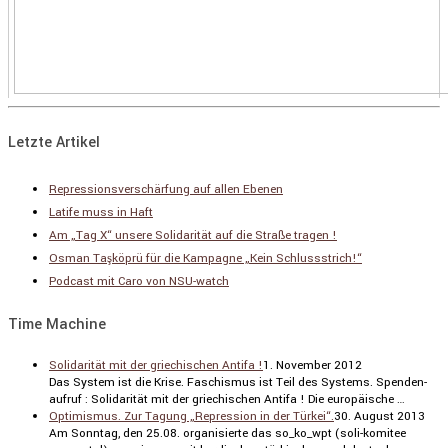
Letzte Artikel
Repressionsverschärfung auf allen Ebenen
Latife muss in Haft
Am „Tag X“ unsere Solidarität auf die Straße tragen !
Osman Taşköprü für die Kampagne „Kein Schlussstrich!“
Podcast mit Caro von NSU-watch
Time Machine
Solidarität mit der griechischen Antifa !
1. November 2012
Das System ist die Krise. Faschismus ist Teil des Systems. Spenden­
aufruf : Solida­rität mit der griechi­schen Antifa ! Die europäi­sche …
Optimismus. Zur Tagung „Repression in der Türkei“.
30. August 2013
Am Sonntag, den 25.08. organi­sierte das so_ko_wpt (soli-komitee