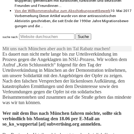
wuppertal) gemeinsam mit kurdi­schen, türki­schen und deutschen
Freunden und Freun­dinnen …
Von der Willkommenskultur zum Abschiebungswettbewerb
10. Mai 2017
Vorbe­mer­kung Dieser Artikel wurde von einer antiras­sis­ti­schen
Aktivistin geschrieben, die seit Ende der 1990er Jahre Migra­ti­ons­be­we­
gungen und die …
suche nach:
Mit uns nach München aber auch im Tal Rabatz machen!
Es dauert nun nicht mehr lange bis zur Urteilsverkündung im
Prozess gegen die Angeklagten im NSU-Prozess. Wir wollen dem
Aufruf „Kein Schlussstrich“ folgend für den Tag der
Urteilsverkündung in München an der Demonstration teilnehmen,
um unsere Solidarität mit den Angehörigen der Opfer zu zeigen.
Nach den falschen Versprechen der lückenlosen Aufklärung, den
katastrophalen Ermittlungen und dem Desinteresse sowie den
Verleumdungen gegen die Opfer ist ein solidarisches
Beisammenstehen und zusammen auf die Straße gehen das mindeste
was wir tun können.
Wer mit dem Bus nach München fahren möchte, sollte sich
verbindlich bis Montag den 18.06 per E-Mail an
so_ko_wuppertal [at] subvertising.org anmelden.