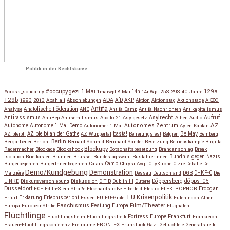
Politik in der Rechtskurve
#occupygezi
1.Mai
129a
#cross_solidarity
1maiwpt
8.Mai
14n
14nWpt
25S
29S
40 Jahre
129b
ADA
1993
2013
Abahlali
Abschiebungen
AfD
AKP
Aktion
Aktionstag
Aktionstage
AKZO
Antifa
Anatolische Föderation
Analyse
ANC
Antifa-Camp
Antifa-Nachrichten
Antikapitalismus
Antirassismus
Asylrecht
Aufruf
AntiRep
Antisemitismus
Apollo 21
Asylgesetz
Athen
Audio
AZ
Autonome
Autonome 1.Mai Demo
Autonomes Zentrum
Autonomer 1.Mai
Ayten Kaplan
Be May
AZ bleibt!
AZ bleibt an der Gathe
AZ Wuppertal
basta!
Befreiungsfest
Belgien
Bemberg
Berlin
Bergarbeiter
Bericht
Bernard Schmid
Bernhard Sander
Besetzung
Betriebskämpfe
Birgitta
Blockupy
Radermacher
Blockade
Blockshock
Botschaftsbesetzung
Brandanschlag
Break
Isolation
Briefkasten
Brunnen
Brüssel
Bundestagswahl
BusfahrerInnen
Bündnis gegen Nazis
Bürgerbegehren
BürgerInnenbegehren
Calais
Camp
Chrysi Avgi
CityKirche
Cizre
Debatte
De
Demo/Kundgebung
Demonstration
Maiziére
Dessau
Deutschland
DGB
DHKP-C
Die
Döppersberg
döpps105
LINKE
Diskursverschiebung
Diskussion
DITIB
Dublin III
Duterte
Düsseldorf
Erdogan
ECE
Edith-Stein Straße
Ekkehardstraße
Elberfeld
Elektro
ELEKTROPHOR
EU-Krisenpolitik
Erfurt
Erklärung
Erlebnisbericht
Essen
EU
EU-Gipfel
Eulen nach Athen
Faschismus
Festung Europa
Film/Theater
Europa
EuropeanStrike
Flughafen
Flüchtlinge
Fortress Europe
Frankfurt
Flüchtlingsheim
Flüchtlingsstreik
Frankreich
Frauen-Flüchtlingskonferenz
Freiräume
FRONTEX
Frühstück
Gazi
Geflüchtete
Generalstreik