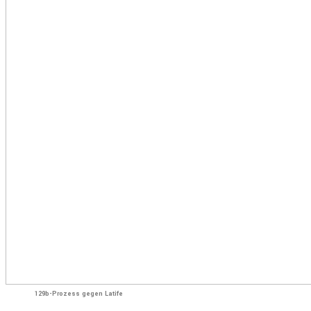
129b-Prozess gegen Latife