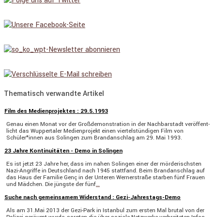
Thematisch verwandte Artikel
Film des Medienprojektes : 29.5.1993
Genau einen Monat vor der Großde­mons­tra­tion in der Nachbar­stadt veröf­fent­
licht das Wupper­taler Medien­pro­jekt einen viertel­stün­digen Film von
Schüler*innen aus Solingen zum Brand­an­schlag am 29. Mai 1993.
23 Jahre Kontinuitäten - Demo in Solingen
Es ist jetzt 23 Jahre her, dass im nahen Solingen einer der mörde­rischsten
Nazi-Angriffe in Deutsch­land nach 1945 statt­fand. Beim Brand­an­schlag auf
das Haus der Familie Genç in der Unteren Werner­straße starben fünf Frauen
und Mädchen. Die jüngste der fünf
…
Suche nach gemeinsamem Widerstand : Gezi-Jahrestags-Demo
Als am 31.Mai 2013 der Gezi-Park in Istanbul zum ersten Mal brutal von der