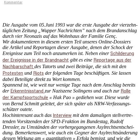
Kommentar
Die Ausgabe vom 05.Juni 1993 war die erste Ausgabe der vierzehn­
täg­li­chen Zeitung „Wupper Nachrichten” nach dem Brand­an­schlag
durch vier Neonazis auf das Wohnhaus der Familie Genç.
Wir dokumen­tieren in diesem ersten Teil unseres Online-Dossiers
die Artikel und Repor­tagen dieser Ausgabe, denen der Schock der
Schil­de­rung
Ereig­nisse zum Teil noch anzumerken ist. Neben einer
der Ereig­nisse in der Brand­nacht
Repor­tage aus der
gibt es eine
Nachbar­schaft
des Tatorts und zwei Beiträge, die sich mit den
Protesten
Riots
und
der folgenden Tage beschäf­tigen. Sie lassen
dabei Betei­ligte direkt zu Wort kommen.
Spannend ist, wie weit nur wenige Tage nach dem Anschlag bereits
Erkennt­nis­stand
Rolle
der
zur Naziszene Solin­gens und auch zur
der Kampf­sport­schule
« Hak Pao » gediehen war. Diese wurde
von Bernd Schmitt geleitet, der sich später als NRW-Verfas­sungs­
schützer outete.
Inter­view
Hochin­te­resant auch das
mit dem damaligen stell­ver­tre­
tenden Vorsit­zenden der SPD-Fraktion im Bundestag, Rudolf
Dressler, zu Umständen der vorher­ge­gan­genen Asylrechts­ent­schei­
dung. Bemer­kens­wert, wie auch ein Gegner der Asylrechts­än­de­rung
dessen Wirkung am « quanti­ta­tiven » Erfolg bemisst, und wie die