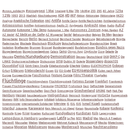
#occupygezi
1.Mai
129a
#cross_solidarity
1maiwpt
8.Mai
14n
14nWpt
25S
29S
40 Jahre
129b
ADA
1993
2013
Abahlali
Abschiebungen
AfD
AKP
Aktion
Aktionstag
Aktionstage
AKZO
Antifa
Anatolische Föderation
Analyse
ANC
Antifa-Camp
Antifa-Nachrichten
Antikapitalismus
Antirassismus
Asylrecht
Aufruf
AntiRep
Antisemitismus
Apollo 21
Asylgesetz
Athen
Audio
AZ
Autonome
Autonome 1.Mai Demo
Autonomes Zentrum
Autonomer 1.Mai
Ayten Kaplan
Be May
AZ bleibt!
AZ bleibt an der Gathe
AZ Wuppertal
basta!
Befreiungsfest
Belgien
Bemberg
Berlin
Bergarbeiter
Bericht
Bernard Schmid
Bernhard Sander
Besetzung
Betriebskämpfe
Birgitta
Blockupy
Radermacher
Blockade
Blockshock
Botschaftsbesetzung
Brandanschlag
Break
Isolation
Briefkasten
Brunnen
Brüssel
Bundestagswahl
BusfahrerInnen
Bündnis gegen Nazis
Bürgerbegehren
BürgerInnenbegehren
Calais
Camp
Chrysi Avgi
CityKirche
Cizre
Debatte
De
Demo/Kundgebung
Demonstration
Maiziére
Dessau
Deutschland
DGB
DHKP-C
Die
Döppersberg
döpps105
LINKE
Diskursverschiebung
Diskussion
DITIB
Dublin III
Duterte
Düsseldorf
Erdogan
ECE
Edith-Stein Straße
Ekkehardstraße
Elberfeld
Elektro
ELEKTROPHOR
EU-Krisenpolitik
Erfurt
Erklärung
Erlebnisbericht
Essen
EU
EU-Gipfel
Eulen nach Athen
Faschismus
Festung Europa
Film/Theater
Europa
EuropeanStrike
Flughafen
Flüchtlinge
Fortress Europe
Frankfurt
Flüchtlingsheim
Flüchtlingsstreik
Frankreich
Frauen-Flüchtlingskonferenz
Freiräume
FRONTEX
Frühstück
Gazi
Geflüchtete
Generalstreik
Griechenland
Gentrifizierung
Gewerkschaften
Gezi-Park
Grenzregime
GRÜNE
Haft
Hak Pao
Hassan
Heiligenhaus
HoGeSa
Hamburg
hausbesetzung
Heinisch
Hintergrund
Hungerstreik
Idomeni
IMK
Info-Veranstaltung
Infoblatt
Infobüro Nicaragua
Infoveranstaltung
Initiative
Interview
Ismail Küpeli
Innenminister
internationale Solidarität
IS
ISIL
ISIS
Isolationshaft
Karawane
Istanbul
Kobane
Jobcenter
Kein Mensch ist illegal
Kenan
Keupstraße
Konferenz
Kundgebung
Kurdistan
Krise
Köln
Kontrolle
Krieg
Kroatien
Kulturzeit
Lagersystem
Latife
Lampedusa in Hamburg
Madrid
Landtagswahl
Le Pen
M31
Mai
March 4 Freedom
Marien41
Massaker
Medien
Medienprojekt
Mehmet Kubasik
Messerangriff
Mexiko
MieterInnen-
Migration
Mobilisierung
Mordversuch
Nachttanzdemo
Initiative
Mobivideo
München