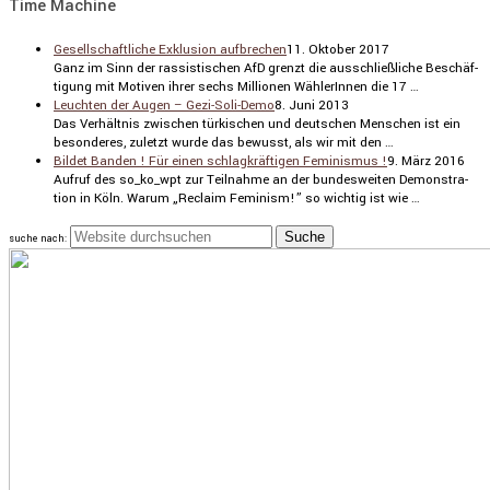
Time Machine
Gesellschaftliche Exklusion aufbrechen
11. Oktober 2017
Ganz im Sinn der rassis­ti­schen AfD grenzt die ausschließ­liche Beschäf­
ti­gung mit Motiven ihrer sechs Millionen Wähle­rInnen die 17 …
Leuchten der Augen – Gezi-Soli-Demo
8. Juni 2013
Das Verhältnis zwischen türki­schen und deutschen Menschen ist ein
beson­deres, zuletzt wurde das bewusst, als wir mit den …
Bildet Banden ! Für einen schlagkräftigen Feminismus !
9. März 2016
Aufruf des so_ko_wpt zur Teilnahme an der bundes­weiten Demons­tra­
tion in Köln. Warum „Reclaim Feminism!” so wichtig ist wie …
suche nach: