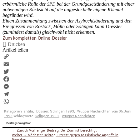
erbärm­liche Rolle der
bei der Grund­ge­setz­än­de­rung mit einer
SPD
notwen­digen Rücksicht auf die aufge­sta­chelte eigene Klientel
begründet wird.
Einen Zusam­men­hang zwischen der Asylrechts­än­de­rung und den
Ereig­nissen von Rostock, Mölln oder Solingen kann Dressler
(zumin­dest damals) gleich­wohl nicht erkennen.
Zum kompletten Online-Dossier
Drucken
Artikel teilen
Copy
Link
Email
Twitter
Facebook
Messenger
Telegram
WhatsApp
Kategorien
antifa
,
Dossier: Solingen 1993
,
Wupper Nachrichten vom 05.Juni
1993
Schlagworte
Solingen 1993
,
Wupper Nachrichten
Beitragsnavigation
← Zurück
Vorheriger Beitrag:
Der Zorn ist berechtigt
Weiter →
Nächster Beitrag:
Protest gegen rassistische Angriffe in
Prenzlau