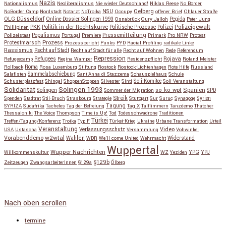
Nazis
Nationalismus
Neoliberalismus
Nie wieder Deutschland!
Niklas Reese
No Border
NSU
Oelberg
NoBorder Camp
Nordstadt
Notarzt
NoTroika
Occupy
offener Brief
Ohlauer Straße
OLG Düsseldorf
Pegida
Online-Dossier Solingen 1993
Osnabrück
Oury Jalloh
Peter Jung
Polizeigewalt
PKK
Politik in der Rechtskurve
Politische Prozesse
Polizei
Phillipinen
Populismus
Pressemitteilung
Polizeistaat
Portugal
Premiere
Primark
Pro NRW
Protest
Protestmarsch
Prozess
Prozessbericht
Punks
PYD
Racial Profiling
radikale Linke
Rassismus
Recht auf Stadt
Recht auf Stadt für alle
Recht auf Wohnen
Rede
Referendum
Repression
Refugees
Rojava
Refugeecamp
Regina Wamper
Residenzpflicht
Roland Meister
Roma
Rollback
Rosa Luxemburg Stiftung
Rostock
Rostock-Lichtenhagen
Rote Hilfe
Russland
Salafisten
Sammelabschiebung
Sant'Anna di Stazzema
Schauspielhaus
Schule
Schusterplatzfest
Shingal
ShoppenStoppen
Silvester
Sinti
Soli-Komitee
Soli-Veranstaltung
Solidarität
Solingen 1993
so_ko_wpt
Solingen
Spanien
SPD
Sommer der Migration
Streik
Spenden
Stadtrat
Stil-Bruch
Strasbourg
Strategie
Stuttgart
Sur
Suruç
Synagoge
Syrien
Tagung
SYRIZA
Südafrika
Tacheles
Tag der Befreiung
Tag X
Talflimmern
Tanzdemo
Thatcher
Thessaloniki
The Voice
Thompson
Time is Up!
Tod
Todesschwadrone
Traditionen
Türkei
Treffen/Tagung/Konferenz
Troika
Typ F
Türkei-Krieg
Ukraine
Urbane Transformation
Urteil
Veranstaltung
Verfassungsschutz
Video
USA
Ustascha
Versammlung
Vohwinkel
w2wtal
Vorabenddemo
Wahlen
Widerstand
WDR
We'll come United
Wehrmacht
Wuppertal
Wupper Nachrichten
YPG
Willkommenskultur
WZ
Yeziden
YPJ
§129b
Zeitzeugen
ZwangsarbeiterInnen
§129a
Ölberg
Copyright © 2026
so_ko_wpt • intervention und selbstbeherrschung
. Alle Rechte vorbehalten.
Catch Base nach
Catch Themes
Nach oben scrollen
termine