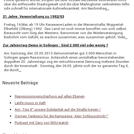
Polizei geräumt wurde, sorgten die über soziale Netzwerke verbrei­teten Infos
über die entfes­selte Staats­ge­walt und die über Mailing­listen verbrei­teten Hilfe­
rufe schnell für inter­na­tio­nale Aufmerk­sam­keit. Am Nachmittag
…
21 Jahre. Veranstaltung zu 1992/93
Freitag, 16.Mai, ab 19 Uhr Karawane-Laden in der Marien­straße, Wuppertal-
Elber­­feld (Ölberg) 1992 : Das Land ist noch immer besoffen von sich selbst.
Berauscht vom Sieg des Westens. Benommen von der Wieder­ver­ei­ni­gung.
Bedröhnt vom Gefühl, es wachse zusammen, was zusammen gehört. Viele
…
Zur Jahrestag-Demo in Solingen : Sind 2.000 viel oder wenig ?
Am Samstag, den 25.05.2013 demons­trierten gut 2.000 Menschen in
Solingen gegen Rassismus. Anläss­lich eines unmit­telbar bevor­ste­henden
doppelten 20. Jahres­tags zog ein entschlos­sener Demozug mehrere Stunden
durch die Innen­stadt : Sonntag, den 26.05. jährte sich der so genannte Tag X,
die durch
…
Neueste Beiträge
Repressionsverschärfung auf allen Ebenen
Latife muss in Haft
Am „Tag X“ unsere Solidarität auf die Straße tragen !
Osman Taşköprü für die Kampagne „Kein Schlussstrich!“
Podcast mit Caro von NSU-watch