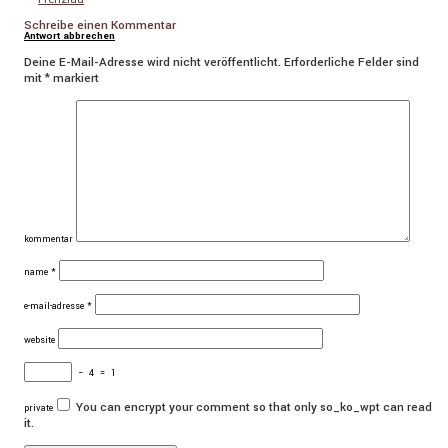
Schreibe einen Kommentar
Antwort abbrechen
Deine E-Mail-Adresse wird nicht veröffentlicht.
Erforderliche Felder sind
mit
*
markiert
kommentar
name
*
e-mail-adresse
*
website
−
4
=
1
You can encrypt your comment so that only so_ko_wpt can read
private
it.