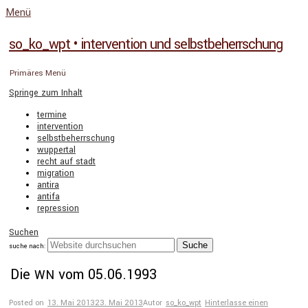
Menü
so_ko_wpt • intervention und selbstbeherrschung
Primäres Menü
Springe zum Inhalt
termine
intervention
selbstbeherrschung
wuppertal
recht auf stadt
migration
antira
antifa
repression
Suchen
suche nach:
Die
vom 05.06.1993
WN
Posted on
13. Mai 2013
23. Mai 2013
Autor
so_ko_wpt
Hinterlasse einen