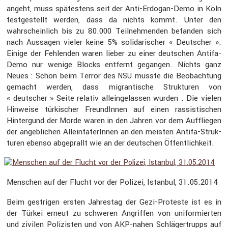
angeht, muss spätes­tens seit der Anti-Erdogan-Demo in Köln
festge­stellt werden, dass da nichts kommt. Unter den
wahrschein­lich bis zu 80.000 Teilneh­menden befanden sich
nach Aussagen vieler keine 5% solida­ri­scher « Deutscher ».
Einige der Fehlenden waren lieber zu einer deutschen Antifa-
Demo nur wenige Blocks entfernt gegangen. Nichts ganz
Neues : Schon beim Terror des
musste die Beobach­tung
NSU
gemacht werden, dass migran­ti­sche Struk­turen von
« deutscher » Seite relativ allein­ge­lassen wurden . Die vielen
Hinweise türki­scher Freun­dInnen auf einen rassis­ti­schen
Hinter­gund der Morde waren in den Jahren vor dem Auffliegen
der angeb­li­chen Allein­tä­te­rInnen an den meisten Antifa-Struk­
turen ebenso abgeprallt wie an der deutschen Öffent­lich­keit.
Menschen auf der Flucht vor der Polizei, Istanbul, 31.05.2014
Beim gestrigen ersten Jahrestag der Gezi-Proteste ist es in
der Türkei erneut zu schweren Angriffen von unifor­mierten
und zivilen Polizisten und von AKP-nahen Schlä­ger­trupps auf