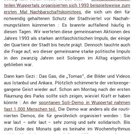
teilen Wupper­tals organi­sierten sich 1993 beispiels­weise zum
ersten Mal Nachbar­schafts­ko­mi­tees
, die sich um den für
notwendig gehal­tenen Schutz der Stadt­viertel vor Nachah­
mungs­tä­tern kümmerten : Es brannte auffal­lend häufig in
diesen Tagen. Wir werteten diese gemein­samen Aktionen des
Jahres 1993 als starken antifa­schis­ti­schen Impuls, der einige
der Quartiere der Stadt bis heute prägt. Dennoch tauchte auch
die Frage auf, wo dieser gemein­same starke politi­sche Impuls
in den zwanzig Jahren seit Solingen im Alltag eigent­lich
geblieben war.
Dann kam Gezi : Das Gas, die „Tomas”, die Bilder und Videos
aus Istanbul und Ankara. Plötz­lich schim­merte der verlo­ren­ge­
gan­gene Geist wieder auf. Schon am Montag nach der ersten
Räumung des Parks sollte sich zeigen, wieviel Kraft er haben
könnte : An der
spontanen Soli-Demo in Wuppertal nahmen
fast 1.000 Menschen teil.
Die Demo war anders als die routi­
nierten Demos, die für gewöhn­lich organi­siert werden : Sie
war laut – sehr laut – sehr zornig und sehr solida­risch. Bis
zum Ende des Monats gab es beinahe im Wochen­rhythmus